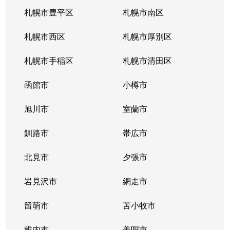
南郷通
2,200万円
白石(札幌市営)
札幌市豊平区
札幌市南区
南郷通
1,600万円
南郷13丁目
札幌市西区
札幌市厚別区
南郷通
2,600万円
南郷13丁目
札幌市手稲区
札幌市清田区
南郷通
1,900万円
南郷13丁目
函館市
小樽市
南郷通
2,900万円
南郷18丁目
旭川市
室蘭市
南郷通
1,500万円
南郷18丁目
釧路市
帯広市
南郷通
1,900万円
南郷18丁目
北見市
夕張市
南郷通
1,800万円
南郷18丁目
岩見沢市
網走市
東札幌１条
留萌市
2,900万円
苫小牧市
白石(札幌市営)
稚内市
美唄市