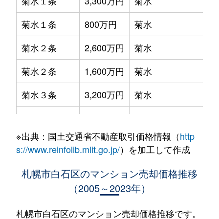
菊水１条
3,300万円
菊水
菊水１条
800万円
菊水
菊水２条
2,600万円
菊水
菊水２条
1,600万円
菊水
菊水３条
3,200万円
菊水
菊水５条
550万円
菊水
※出典：国土交通省不動産取引価格情報（
http
菊水７条
3,100万円
菊水
s://www.reinfolib.mlit.go.jp/
）を加工して作成
菊水７条
280万円
菊水
札幌市白石区のマンション売却価格推移
（2005～2023年）
菊水７条
450万円
菊水
菊水８条
3,000万円
東札幌
札幌市白石区のマンション売却価格推移です。