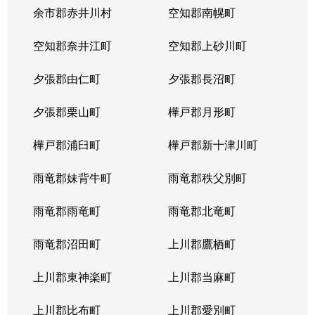
本郷通
1,200万円
南郷7丁目
余市郡赤井川村
空知郡南幌町
本郷通
1,600万円
南郷7丁目
空知郡奈井江町
空知郡上砂川町
本通
810万円
白石(ＪＲ北海道)
夕張郡由仁町
夕張郡長沼町
本通
940万円
白石(ＪＲ北海道)
夕張郡栗山町
樺戸郡月形町
本通
850万円
白石(ＪＲ北海道)
樺戸郡浦臼町
樺戸郡新十津川町
本通
2,700万円
白石(札幌市営)
雨竜郡妹背牛町
雨竜郡秩父別町
本通
430万円
南郷13丁目
雨竜郡雨竜町
雨竜郡北竜町
本通
3,400万円
南郷13丁目
雨竜郡沼田町
上川郡鷹栖町
本通
1,200万円
南郷13丁目
上川郡東神楽町
上川郡当麻町
本通
2,000万円
南郷18丁目
上川郡比布町
上川郡愛別町