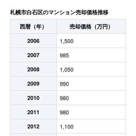
菊水９条
850万円
東札幌
札幌市白石区のマンション売却価格推移
菊水元町３条
1,500万円
白石(ＪＲ北海道)
西暦（年）
売却価格（万円）
北郷１条
1,200万円
白石(ＪＲ北海道)
2006
1,500
北郷１条
2,100万円
白石(ＪＲ北海道)
2007
985
北郷２条
1,300万円
白石(ＪＲ北海道)
2008
1,050
北郷３条
1,400万円
白石(ＪＲ北海道)
2009
990
北郷４条
200万円
白石(ＪＲ北海道)
2010
980
2011
980
北郷４条
1,600万円
白石(ＪＲ北海道)
2012
1,100
北郷５条
690万円
白石(ＪＲ北海道)