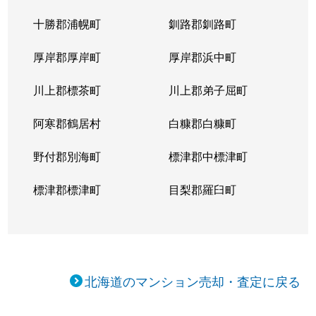
十勝郡浦幌町
釧路郡釧路町
厚岸郡厚岸町
厚岸郡浜中町
川上郡標茶町
川上郡弟子屈町
阿寒郡鶴居村
白糠郡白糠町
野付郡別海町
標津郡中標津町
標津郡標津町
目梨郡羅臼町
北海道のマンション売却・査定に戻る