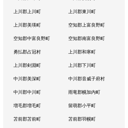
本通
300万円
南郷18丁目
上川郡上川町
上川郡東川町
本通
700万円
南郷7丁目
上川郡美瑛町
空知郡上富良野町
空知郡中富良野町
空知郡南富良野町
勇払郡占冠村
上川郡和寒町
上川郡剣淵町
上川郡下川町
中川郡美深町
中川郡音威子府村
中川郡中川町
雨竜郡幌加内町
増毛郡増毛町
留萌郡小平町
苫前郡苫前町
苫前郡羽幌町