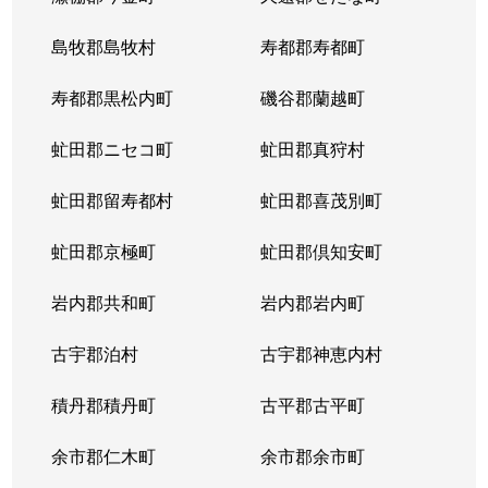
東札幌５条
600万円
東札幌
島牧郡島牧村
寿都郡寿都町
東札幌５条
2,700万円
東札幌
寿都郡黒松内町
磯谷郡蘭越町
東札幌６条
930万円
白石(札幌市営)
虻田郡ニセコ町
虻田郡真狩村
平和通
300万円
白石(ＪＲ北海道)
虻田郡留寿都村
虻田郡喜茂別町
平和通
1,800万円
南郷18丁目
虻田郡京極町
虻田郡倶知安町
本郷通
2,300万円
白石(札幌市営)
岩内郡共和町
岩内郡岩内町
本郷通
2,500万円
白石(札幌市営)
古宇郡泊村
古宇郡神恵内村
本郷通
210万円
南郷13丁目
積丹郡積丹町
古平郡古平町
本郷通
1,200万円
南郷7丁目
余市郡仁木町
余市郡余市町