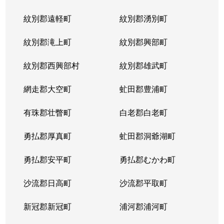
紋別郡遠軽町
紋別郡湧別町
紋別郡滝上町
紋別郡興部町
紋別郡西興部村
紋別郡雄武町
網走郡大空町
虻田郡豊浦町
有珠郡壮瞥町
白老郡白老町
勇払郡厚真町
虻田郡洞爺湖町
勇払郡安平町
勇払郡むかわ町
沙流郡日高町
沙流郡平取町
新冠郡新冠町
浦河郡浦河町