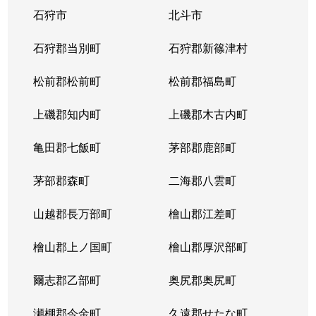
石狩市
北斗市
東札幌３条
1,800万円
東札幌
石狩郡当別町
石狩郡新篠津村
東札幌３条
2,200万円
東札幌
松前郡松前町
松前郡福島町
東札幌３条
1,900万円
東札幌
上磯郡知内町
上磯郡木古内町
東札幌３条
1,300万円
東札幌
亀田郡七飯町
茅部郡鹿部町
東札幌４条
3,100万円
東札幌
茅部郡森町
二海郡八雲町
東札幌４条
300万円
東札幌
山越郡長万部町
檜山郡江差町
東札幌５条
3,300万円
東札幌
檜山郡上ノ国町
檜山郡厚沢部町
東札幌５条
2,100万円
東札幌
爾志郡乙部町
奥尻郡奥尻町
東札幌５条
780万円
東札幌
瀬棚郡今金町
久遠郡せたな町