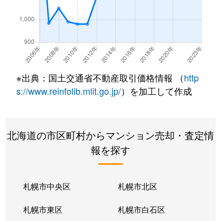
南郷通
350万円
白石(札幌市営)
南郷通
2,500万円
白石(札幌市営)
南郷通
3,300万円
白石(札幌市営)
※出典：国土交通省不動産取引価格情報 （
http
南郷通
3,900万円
白石(札幌市営)
s://www.reinfolib.mlit.go.jp/
）を加工して作成
南郷通
2,100万円
白石(札幌市営)
北海道の市区町村からマンション売却・査定情
南郷通
1,600万円
白石(札幌市営)
報を探す
南郷通
2,500万円
白石(札幌市営)
南郷通
2,300万円
白石(札幌市営)
札幌市中央区
札幌市北区
南郷通
1,900万円
白石(札幌市営)
札幌市東区
札幌市白石区