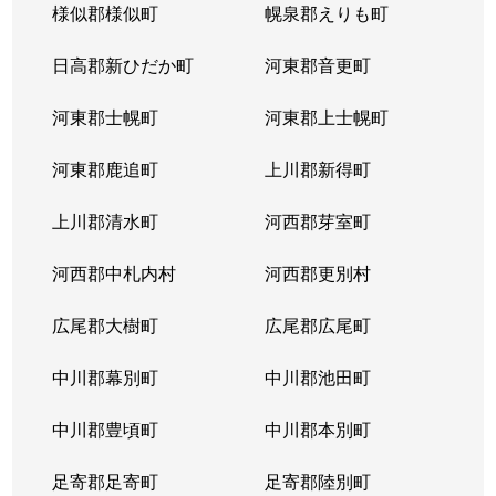
様似郡様似町
幌泉郡えりも町
日高郡新ひだか町
河東郡音更町
河東郡士幌町
河東郡上士幌町
河東郡鹿追町
上川郡新得町
上川郡清水町
河西郡芽室町
河西郡中札内村
河西郡更別村
広尾郡大樹町
広尾郡広尾町
中川郡幕別町
中川郡池田町
中川郡豊頃町
中川郡本別町
足寄郡足寄町
足寄郡陸別町