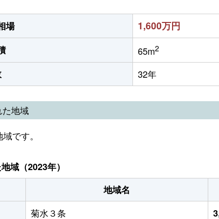
1,600万円
相場
2
積
65m
数
32年
れた地域
地域です。
域（2023年）
地域名
菊水３条
3