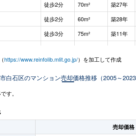
徒歩2分
70m²
築27年
徒歩2分
60m²
築28年
徒歩3分
75m²
築11年
徒歩8分
65m²
築36年
（
https://www.reinfolib.mlit.go.jp/
）を加工して作成
徒歩7分
85m²
築16年
市白石区のマンション売却価格推移（2005～202
徒歩9分
25m²
築32年
徒歩9分
25m²
築32年
移です。
幌
徒歩9分
75m²
築16年
移
幌
徒歩13分
65m²
築28年
売却価格
(ＪＲ北海道)
徒歩21分
80m²
築34年