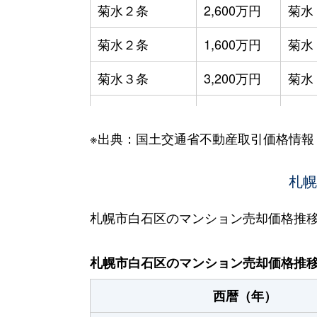
菊水２条
2,600万円
菊水
菊水２条
1,600万円
菊水
菊水３条
3,200万円
菊水
菊水５条
550万円
菊水
※出典：国土交通省不動産取引価格情報
菊水７条
3,100万円
菊水
菊水７条
280万円
菊水
札幌
菊水７条
450万円
菊水
札幌市白石区のマンション売却価格推
菊水８条
3,000万円
東札
札幌市白石区のマンション売却価格推
菊水９条
850万円
東札
西暦（年）
菊水元町３条
1,500万円
白石