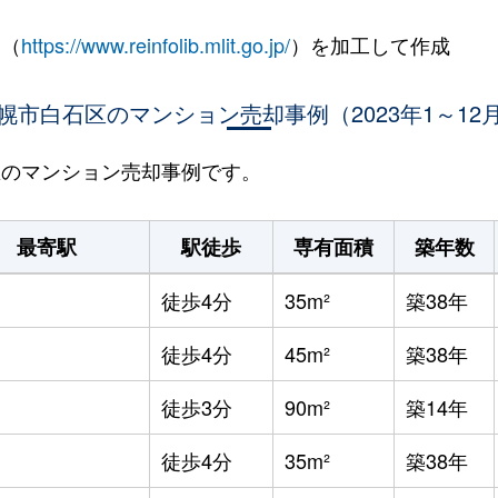
 （
https://www.reinfolib.mlit.go.jp/
）を加工して作成
幌市白石区のマンション売却事例（2023年1～12
石区のマンション売却事例です。
最寄駅
駅徒歩
専有面積
築年数
徒歩4分
35m²
築38年
徒歩4分
45m²
築38年
徒歩3分
90m²
築14年
徒歩4分
35m²
築38年