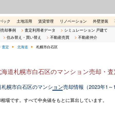
ーズ株式会社（東証グロース上
初めての方へ
ビスです 証券コード：4445
バック
土地活用
賃貸管理
リノベーション
外壁塗装
ライン講座
リビンマガジンBiz
不動産売却ご相談デスク
別売却事例
査定利用者データ
シミュレーション 戸建て
住み替え・買い替え
不動産売買
不動産仲介
・査定
北海道
札幌市白石区
北海道札幌市白石区のマンション売却・査
札幌市白石区のマンション売却情報（2023年1～
却相場です。すべて中央値をもとに算出しています。