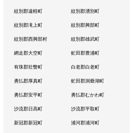
紋別郡遠軽町
紋別郡湧別町
紋別郡滝上町
紋別郡興部町
紋別郡西興部村
紋別郡雄武町
網走郡大空町
虻田郡豊浦町
有珠郡壮瞥町
白老郡白老町
勇払郡厚真町
虻田郡洞爺湖町
勇払郡安平町
勇払郡むかわ町
沙流郡日高町
沙流郡平取町
新冠郡新冠町
浦河郡浦河町