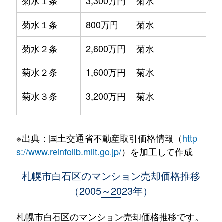
菊水１条
3,300万円
菊水
菊水１条
800万円
菊水
菊水２条
2,600万円
菊水
菊水２条
1,600万円
菊水
菊水３条
3,200万円
菊水
菊水５条
550万円
菊水
※出典：国土交通省不動産取引価格情報（
http
菊水７条
3,100万円
菊水
s://www.reinfolib.mlit.go.jp/
）を加工して作成
菊水７条
280万円
菊水
札幌市白石区のマンション売却価格推移
（2005～2023年）
菊水７条
450万円
菊水
菊水８条
3,000万円
東札幌
札幌市白石区のマンション売却価格推移です。