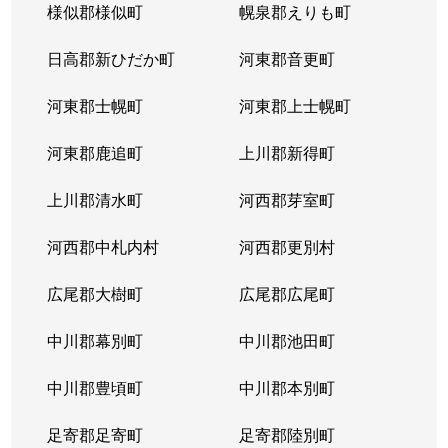
様似郡様似町
幌泉郡えりも町
日高郡新ひだか町
河東郡音更町
河東郡士幌町
河東郡上士幌町
河東郡鹿追町
上川郡新得町
上川郡清水町
河西郡芽室町
河西郡中札内村
河西郡更別村
広尾郡大樹町
広尾郡広尾町
中川郡幕別町
中川郡池田町
中川郡豊頃町
中川郡本別町
足寄郡足寄町
足寄郡陸別町