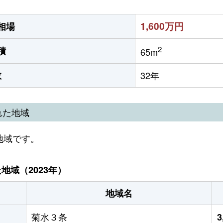
1,600万円
相場
2
積
65m
数
32年
れた地域
地域です。
域（2023年）
地域名
菊水３条
3