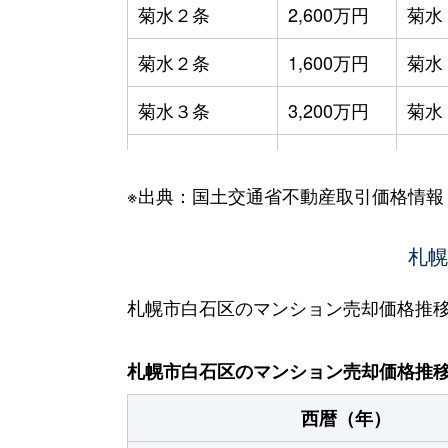
菊水２条
2,600万円
菊水
菊水２条
1,600万円
菊水
菊水３条
3,200万円
菊水
菊水５条
550万円
菊水
※出典：国土交通省不動産取引価格情報
菊水７条
3,100万円
菊水
菊水７条
280万円
菊水
札幌
菊水７条
450万円
菊水
札幌市白石区のマンション売却価格推
菊水８条
3,000万円
東札
札幌市白石区のマンション売却価格推
菊水９条
850万円
東札
西暦（年）
菊水元町３条
1,500万円
白石