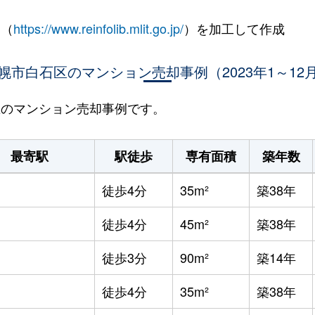
 （
https://www.reinfolib.mlit.go.jp/
）を加工して作成
幌市白石区のマンション売却事例（2023年1～12
石区のマンション売却事例です。
最寄駅
駅徒歩
専有面積
築年数
徒歩4分
35m²
築38年
徒歩4分
45m²
築38年
徒歩3分
90m²
築14年
徒歩4分
35m²
築38年