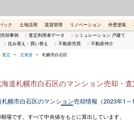
ーズ株式会社（東証グロース上
初めての方へ
ビスです 証券コード：4445
バック
土地活用
賃貸管理
リノベーション
外壁塗装
ライン講座
リビンマガジンBiz
不動産売却ご相談デスク
別売却事例
査定利用者データ
シミュレーション 戸建て
住み替え・買い替え
不動産売買
不動産仲介
・査定
北海道
札幌市白石区
北海道札幌市白石区のマンション売却・査
札幌市白石区のマンション売却情報（2023年1～
却相場です。すべて中央値をもとに算出しています。