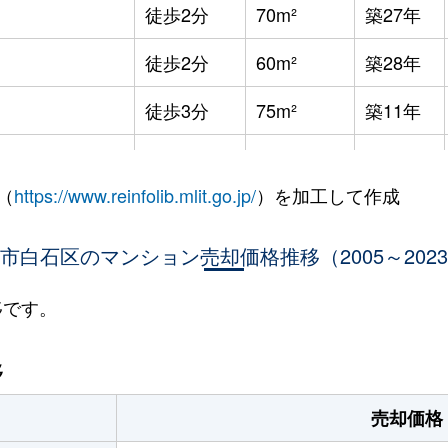
徒歩2分
70m²
築27年
徒歩2分
60m²
築28年
徒歩3分
75m²
築11年
徒歩8分
65m²
築36年
（
https://www.reinfolib.mlit.go.jp/
）を加工して作成
徒歩7分
85m²
築16年
市白石区のマンション売却価格推移（2005～202
徒歩9分
25m²
築32年
徒歩9分
25m²
築32年
移です。
幌
徒歩9分
75m²
築16年
移
幌
徒歩13分
65m²
築28年
売却価格
(ＪＲ北海道)
徒歩21分
80m²
築34年