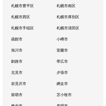
南郷通
2,200万円
白石(札幌市営)
札幌市豊平区
札幌市南区
南郷通
1,600万円
南郷13丁目
札幌市西区
札幌市厚別区
南郷通
2,600万円
南郷13丁目
札幌市手稲区
札幌市清田区
南郷通
1,900万円
南郷13丁目
函館市
小樽市
南郷通
2,900万円
南郷18丁目
旭川市
室蘭市
南郷通
1,500万円
南郷18丁目
釧路市
帯広市
南郷通
1,900万円
南郷18丁目
北見市
夕張市
南郷通
1,800万円
南郷18丁目
岩見沢市
網走市
東札幌１条
留萌市
2,900万円
苫小牧市
白石(札幌市営)
稚内市
美唄市