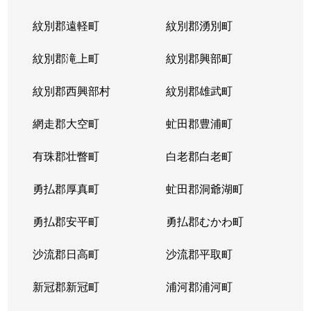
紋別郡遠軽町
紋別郡湧別町
紋別郡滝上町
紋別郡興部町
紋別郡西興部村
紋別郡雄武町
網走郡大空町
虻田郡豊浦町
有珠郡壮瞥町
白老郡白老町
勇払郡厚真町
虻田郡洞爺湖町
勇払郡安平町
勇払郡むかわ町
沙流郡日高町
沙流郡平取町
新冠郡新冠町
浦河郡浦河町