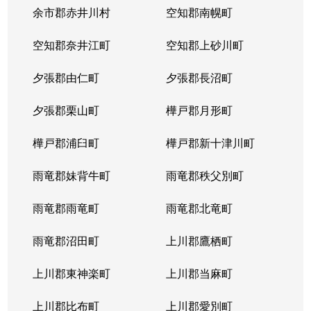
本郷通
1,200万円
南郷7丁目
余市郡赤井川村
空知郡南幌町
本郷通
1,600万円
南郷7丁目
空知郡奈井江町
空知郡上砂川町
本通
810万円
白石(ＪＲ北海道)
夕張郡由仁町
夕張郡長沼町
本通
940万円
白石(ＪＲ北海道)
夕張郡栗山町
樺戸郡月形町
本通
850万円
白石(ＪＲ北海道)
樺戸郡浦臼町
樺戸郡新十津川町
本通
2,700万円
白石(札幌市営)
雨竜郡妹背牛町
雨竜郡秩父別町
本通
430万円
南郷13丁目
雨竜郡雨竜町
雨竜郡北竜町
本通
3,400万円
南郷13丁目
雨竜郡沼田町
上川郡鷹栖町
本通
1,200万円
南郷13丁目
上川郡東神楽町
上川郡当麻町
本通
2,000万円
南郷18丁目
上川郡比布町
上川郡愛別町