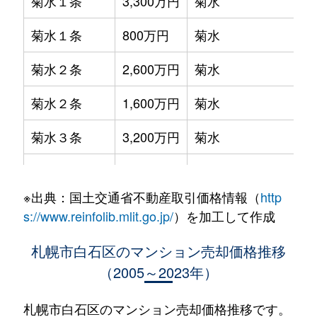
菊水１条
3,300万円
菊水
菊水１条
800万円
菊水
菊水２条
2,600万円
菊水
菊水２条
1,600万円
菊水
菊水３条
3,200万円
菊水
菊水５条
550万円
菊水
※出典：国土交通省不動産取引価格情報（
http
菊水７条
3,100万円
菊水
s://www.reinfolib.mlit.go.jp/
）を加工して作成
菊水７条
280万円
菊水
札幌市白石区のマンション売却価格推移
（2005～2023年）
菊水７条
450万円
菊水
菊水８条
3,000万円
東札幌
札幌市白石区のマンション売却価格推移です。