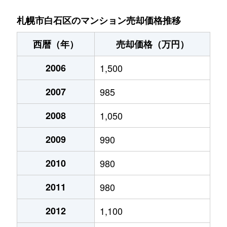
菊水９条
850万円
東札幌
札幌市白石区のマンション売却価格推移
菊水元町３条
1,500万円
白石(ＪＲ北海道)
西暦（年）
売却価格（万円）
北郷１条
1,200万円
白石(ＪＲ北海道)
2006
1,500
北郷１条
2,100万円
白石(ＪＲ北海道)
2007
985
北郷２条
1,300万円
白石(ＪＲ北海道)
2008
1,050
北郷３条
1,400万円
白石(ＪＲ北海道)
2009
990
北郷４条
200万円
白石(ＪＲ北海道)
2010
980
2011
980
北郷４条
1,600万円
白石(ＪＲ北海道)
2012
1,100
北郷５条
690万円
白石(ＪＲ北海道)