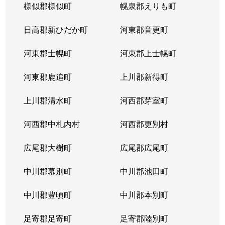
様似郡様似町
幌泉郡えりも町
日高郡新ひだか町
河東郡音更町
河東郡士幌町
河東郡上士幌町
河東郡鹿追町
上川郡新得町
上川郡清水町
河西郡芽室町
河西郡中札内村
河西郡更別村
広尾郡大樹町
広尾郡広尾町
中川郡幕別町
中川郡池田町
中川郡豊頃町
中川郡本別町
足寄郡足寄町
足寄郡陸別町