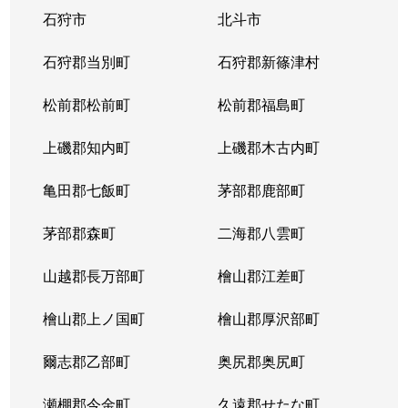
石狩市
北斗市
東札幌３条
1,800万円
東札幌
石狩郡当別町
石狩郡新篠津村
東札幌３条
2,200万円
東札幌
松前郡松前町
松前郡福島町
東札幌３条
1,900万円
東札幌
上磯郡知内町
上磯郡木古内町
東札幌３条
1,300万円
東札幌
亀田郡七飯町
茅部郡鹿部町
東札幌４条
3,100万円
東札幌
茅部郡森町
二海郡八雲町
東札幌４条
300万円
東札幌
山越郡長万部町
檜山郡江差町
東札幌５条
3,300万円
東札幌
檜山郡上ノ国町
檜山郡厚沢部町
東札幌５条
2,100万円
東札幌
爾志郡乙部町
奥尻郡奥尻町
東札幌５条
780万円
東札幌
瀬棚郡今金町
久遠郡せたな町