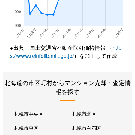
南郷通
350万円
白石(札幌市営)
南郷通
2,500万円
白石(札幌市営)
南郷通
3,300万円
白石(札幌市営)
※出典：国土交通省不動産取引価格情報 （
http
南郷通
3,900万円
白石(札幌市営)
s://www.reinfolib.mlit.go.jp/
）を加工して作成
南郷通
2,100万円
白石(札幌市営)
北海道の市区町村からマンション売却・査定情
南郷通
1,600万円
白石(札幌市営)
報を探す
南郷通
2,500万円
白石(札幌市営)
南郷通
2,300万円
白石(札幌市営)
札幌市中央区
札幌市北区
南郷通
1,900万円
白石(札幌市営)
札幌市東区
札幌市白石区