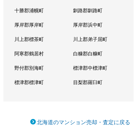
十勝郡浦幌町
釧路郡釧路町
厚岸郡厚岸町
厚岸郡浜中町
川上郡標茶町
川上郡弟子屈町
阿寒郡鶴居村
白糠郡白糠町
野付郡別海町
標津郡中標津町
標津郡標津町
目梨郡羅臼町
北海道のマンション売却・査定に戻る