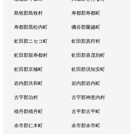
東札幌５条
600万円
東札幌
島牧郡島牧村
寿都郡寿都町
東札幌５条
2,700万円
東札幌
寿都郡黒松内町
磯谷郡蘭越町
東札幌６条
930万円
白石(札幌市営)
虻田郡ニセコ町
虻田郡真狩村
平和通
300万円
白石(ＪＲ北海道)
虻田郡留寿都村
虻田郡喜茂別町
平和通
1,800万円
南郷18丁目
虻田郡京極町
虻田郡倶知安町
本郷通
2,300万円
白石(札幌市営)
岩内郡共和町
岩内郡岩内町
本郷通
2,500万円
白石(札幌市営)
古宇郡泊村
古宇郡神恵内村
本郷通
210万円
南郷13丁目
積丹郡積丹町
古平郡古平町
本郷通
1,200万円
南郷7丁目
余市郡仁木町
余市郡余市町