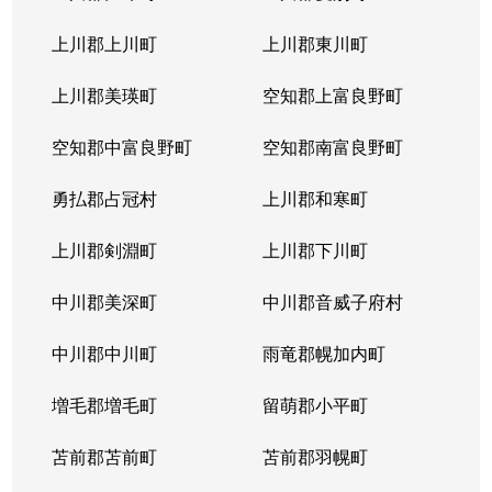
本通
300万円
南郷18丁目
上川郡上川町
上川郡東川町
本通
700万円
南郷7丁目
上川郡美瑛町
空知郡上富良野町
空知郡中富良野町
空知郡南富良野町
勇払郡占冠村
上川郡和寒町
上川郡剣淵町
上川郡下川町
中川郡美深町
中川郡音威子府村
中川郡中川町
雨竜郡幌加内町
増毛郡増毛町
留萌郡小平町
苫前郡苫前町
苫前郡羽幌町