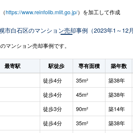
 （
https://www.reinfolib.mlit.go.jp/
）を加工して作成
幌市白石区のマンション売却事例（2023年1～12
石区のマンション売却事例です。
最寄駅
駅徒歩
専有面積
築年数
徒歩4分
35m²
築38年
徒歩4分
45m²
築38年
徒歩3分
90m²
築14年
徒歩4分
35m²
築38年