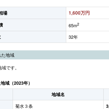
1,600万円
相場
2
積
65m
数
32年
れた地域
地域です。
域（2023年）
地域名
菊水３条
3