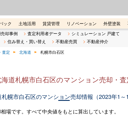
ーズ株式会社（東証グロース上
初めての方へ
ビスです 証券コード：4445
バック
土地活用
賃貸管理
リノベーション
外壁塗装
ライン講座
リビンマガジンBiz
不動産売却ご相談デスク
別売却事例
査定利用者データ
シミュレーション 戸建て
住み替え・買い替え
不動産売買
不動産仲介
・査定
北海道
札幌市白石区
北海道札幌市白石区のマンション売却・査
札幌市白石区のマンション売却情報（2023年1～
却相場です。すべて中央値をもとに算出しています。