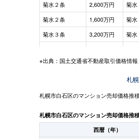
菊水２条
2,600万円
菊水
菊水２条
1,600万円
菊水
菊水３条
3,200万円
菊水
菊水５条
550万円
菊水
※出典：国土交通省不動産取引価格情報
菊水７条
3,100万円
菊水
菊水７条
280万円
菊水
札幌
菊水７条
450万円
菊水
札幌市白石区のマンション売却価格推
菊水８条
3,000万円
東札
札幌市白石区のマンション売却価格推
菊水９条
850万円
東札
西暦（年）
菊水元町３条
1,500万円
白石