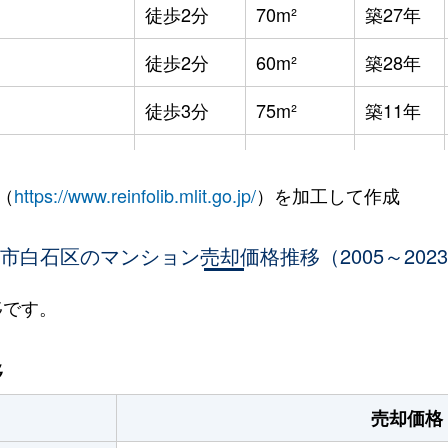
徒歩2分
70m²
築27年
徒歩2分
60m²
築28年
徒歩3分
75m²
築11年
徒歩8分
65m²
築36年
（
https://www.reinfolib.mlit.go.jp/
）を加工して作成
徒歩7分
85m²
築16年
市白石区のマンション売却価格推移（2005～202
徒歩9分
25m²
築32年
徒歩9分
25m²
築32年
移です。
幌
徒歩9分
75m²
築16年
移
幌
徒歩13分
65m²
築28年
売却価格
(ＪＲ北海道)
徒歩21分
80m²
築34年