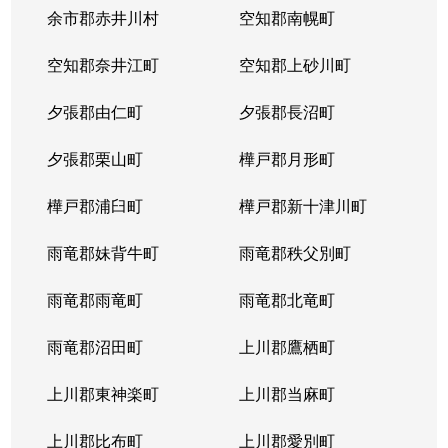
本郷通
1,200万円
南郷7丁目
余市郡赤井川村
空知郡南幌町
本郷通
1,600万円
南郷7丁目
空知郡奈井江町
空知郡上砂川町
本通
810万円
白石(ＪＲ北海道)
夕張郡由仁町
夕張郡長沼町
本通
940万円
白石(ＪＲ北海道)
夕張郡栗山町
樺戸郡月形町
本通
850万円
白石(ＪＲ北海道)
樺戸郡浦臼町
樺戸郡新十津川町
本通
2,700万円
白石(札幌市営)
雨竜郡妹背牛町
雨竜郡秩父別町
本通
430万円
南郷13丁目
雨竜郡雨竜町
雨竜郡北竜町
本通
3,400万円
南郷13丁目
雨竜郡沼田町
上川郡鷹栖町
本通
1,200万円
南郷13丁目
上川郡東神楽町
上川郡当麻町
本通
2,000万円
南郷18丁目
上川郡比布町
上川郡愛別町