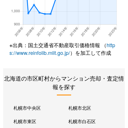
南郷通
350万円
白石(札幌市営)
南郷通
2,500万円
白石(札幌市営)
南郷通
3,300万円
白石(札幌市営)
※出典：国土交通省不動産取引価格情報 （
http
南郷通
3,900万円
白石(札幌市営)
s://www.reinfolib.mlit.go.jp/
）を加工して作成
南郷通
2,100万円
白石(札幌市営)
北海道の市区町村からマンション売却・査定情
南郷通
1,600万円
白石(札幌市営)
報を探す
南郷通
2,500万円
白石(札幌市営)
南郷通
2,300万円
白石(札幌市営)
札幌市中央区
札幌市北区
南郷通
1,900万円
白石(札幌市営)
札幌市東区
札幌市白石区