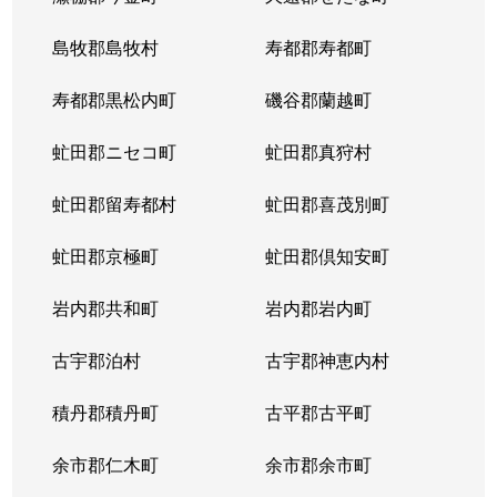
東札幌５条
600万円
東札幌
島牧郡島牧村
寿都郡寿都町
東札幌５条
2,700万円
東札幌
寿都郡黒松内町
磯谷郡蘭越町
東札幌６条
930万円
白石(札幌市営)
虻田郡ニセコ町
虻田郡真狩村
平和通
300万円
白石(ＪＲ北海道)
虻田郡留寿都村
虻田郡喜茂別町
平和通
1,800万円
南郷18丁目
虻田郡京極町
虻田郡倶知安町
本郷通
2,300万円
白石(札幌市営)
岩内郡共和町
岩内郡岩内町
本郷通
2,500万円
白石(札幌市営)
古宇郡泊村
古宇郡神恵内村
本郷通
210万円
南郷13丁目
積丹郡積丹町
古平郡古平町
本郷通
1,200万円
南郷7丁目
余市郡仁木町
余市郡余市町