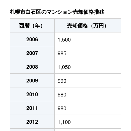
菊水９条
850万円
東札幌
札幌市白石区のマンション売却価格推移
菊水元町３条
1,500万円
白石(ＪＲ北海道)
西暦（年）
売却価格（万円）
北郷１条
1,200万円
白石(ＪＲ北海道)
2006
1,500
北郷１条
2,100万円
白石(ＪＲ北海道)
2007
985
北郷２条
1,300万円
白石(ＪＲ北海道)
2008
1,050
北郷３条
1,400万円
白石(ＪＲ北海道)
2009
990
北郷４条
200万円
白石(ＪＲ北海道)
2010
980
2011
980
北郷４条
1,600万円
白石(ＪＲ北海道)
2012
1,100
北郷５条
690万円
白石(ＪＲ北海道)