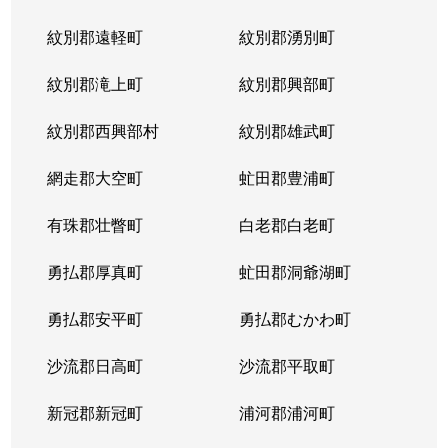
紋別郡遠軽町
紋別郡湧別町
紋別郡滝上町
紋別郡興部町
紋別郡西興部村
紋別郡雄武町
網走郡大空町
虻田郡豊浦町
有珠郡壮瞥町
白老郡白老町
勇払郡厚真町
虻田郡洞爺湖町
勇払郡安平町
勇払郡むかわ町
沙流郡日高町
沙流郡平取町
新冠郡新冠町
浦河郡浦河町