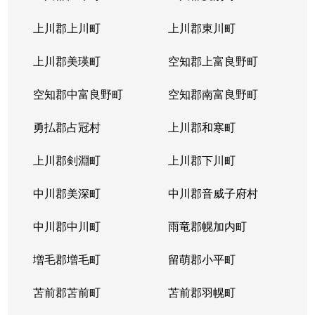
本通
300万円
南郷18丁目
上川郡上川町
上川郡東川町
本通
700万円
南郷7丁目
上川郡美瑛町
空知郡上富良野町
空知郡中富良野町
空知郡南富良野町
勇払郡占冠村
上川郡和寒町
上川郡剣淵町
上川郡下川町
中川郡美深町
中川郡音威子府村
中川郡中川町
雨竜郡幌加内町
増毛郡増毛町
留萌郡小平町
苫前郡苫前町
苫前郡羽幌町