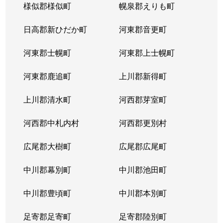
様似郡様似町
幌泉郡えりも町
日高郡新ひだか町
河東郡音更町
河東郡士幌町
河東郡上士幌町
河東郡鹿追町
上川郡新得町
上川郡清水町
河西郡芽室町
河西郡中札内村
河西郡更別村
広尾郡大樹町
広尾郡広尾町
中川郡幕別町
中川郡池田町
中川郡豊頃町
中川郡本別町
足寄郡足寄町
足寄郡陸別町