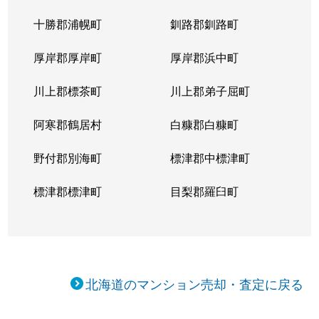
十勝郡浦幌町
釧路郡釧路町
厚岸郡厚岸町
厚岸郡浜中町
川上郡標茶町
川上郡弟子屈町
阿寒郡鶴居村
白糠郡白糠町
野付郡別海町
標津郡中標津町
標津郡標津町
目梨郡羅臼町
北海道のマンション売却・査定に戻る