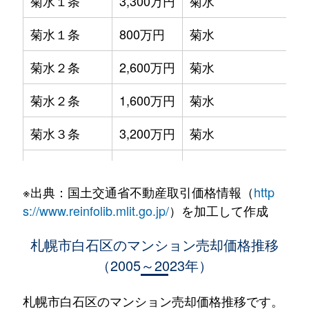
菊水１条
3,300万円
菊水
菊水１条
800万円
菊水
菊水２条
2,600万円
菊水
菊水２条
1,600万円
菊水
菊水３条
3,200万円
菊水
菊水５条
550万円
菊水
※出典：国土交通省不動産取引価格情報（
http
菊水７条
3,100万円
菊水
s://www.reinfolib.mlit.go.jp/
）を加工して作成
菊水７条
280万円
菊水
札幌市白石区のマンション売却価格推移
（2005～2023年）
菊水７条
450万円
菊水
菊水８条
3,000万円
東札幌
札幌市白石区のマンション売却価格推移です。