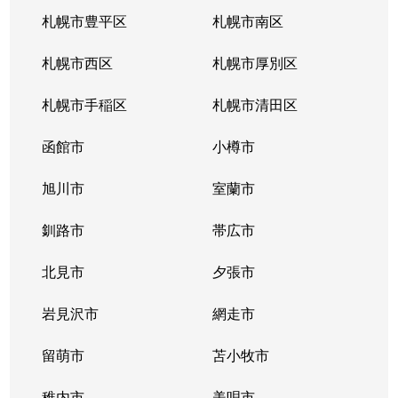
南郷通
2,200万円
白石(札幌市営)
札幌市豊平区
札幌市南区
南郷通
1,600万円
南郷13丁目
札幌市西区
札幌市厚別区
南郷通
2,600万円
南郷13丁目
札幌市手稲区
札幌市清田区
南郷通
1,900万円
南郷13丁目
函館市
小樽市
南郷通
2,900万円
南郷18丁目
旭川市
室蘭市
南郷通
1,500万円
南郷18丁目
釧路市
帯広市
南郷通
1,900万円
南郷18丁目
北見市
夕張市
南郷通
1,800万円
南郷18丁目
岩見沢市
網走市
東札幌１条
留萌市
2,900万円
苫小牧市
白石(札幌市営)
稚内市
美唄市