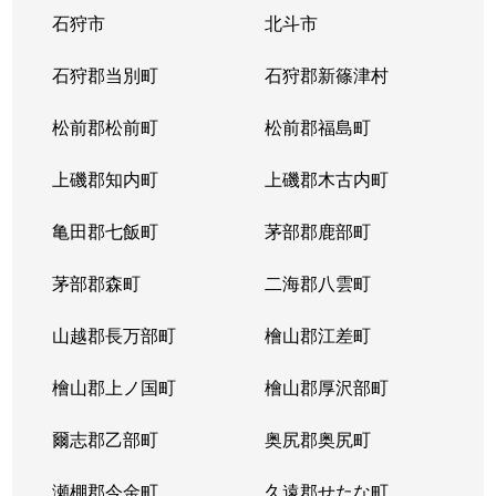
石狩市
北斗市
東札幌３条
1,800万円
東札幌
石狩郡当別町
石狩郡新篠津村
東札幌３条
2,200万円
東札幌
松前郡松前町
松前郡福島町
東札幌３条
1,900万円
東札幌
上磯郡知内町
上磯郡木古内町
東札幌３条
1,300万円
東札幌
亀田郡七飯町
茅部郡鹿部町
東札幌４条
3,100万円
東札幌
茅部郡森町
二海郡八雲町
東札幌４条
300万円
東札幌
山越郡長万部町
檜山郡江差町
東札幌５条
3,300万円
東札幌
檜山郡上ノ国町
檜山郡厚沢部町
東札幌５条
2,100万円
東札幌
爾志郡乙部町
奥尻郡奥尻町
東札幌５条
780万円
東札幌
瀬棚郡今金町
久遠郡せたな町