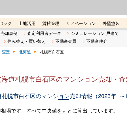
ーズ株式会社（東証グロース上
初めての方へ
ビスです 証券コード：4445
バック
土地活用
賃貸管理
リノベーション
外壁塗装
ライン講座
リビンマガジンBiz
不動産売却ご相談デスク
別売却事例
査定利用者データ
シミュレーション 戸建て
住み替え・買い替え
不動産売買
不動産仲介
・査定
北海道
札幌市白石区
北海道札幌市白石区のマンション売却・査
札幌市白石区のマンション売却情報（2023年1～
却相場です。すべて中央値をもとに算出しています。