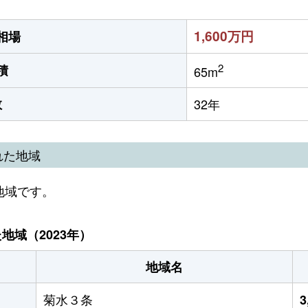
1,600万円
相場
2
積
65m
数
32年
れた地域
地域です。
域（2023年）
地域名
菊水３条
3