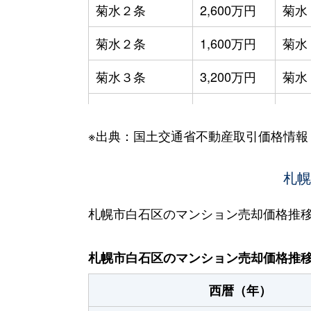
菊水２条
2,600万円
菊水
菊水２条
1,600万円
菊水
菊水３条
3,200万円
菊水
菊水５条
550万円
菊水
※出典：国土交通省不動産取引価格情報
菊水７条
3,100万円
菊水
菊水７条
280万円
菊水
札幌
菊水７条
450万円
菊水
札幌市白石区のマンション売却価格推
菊水８条
3,000万円
東札
札幌市白石区のマンション売却価格推
菊水９条
850万円
東札
西暦（年）
菊水元町３条
1,500万円
白石