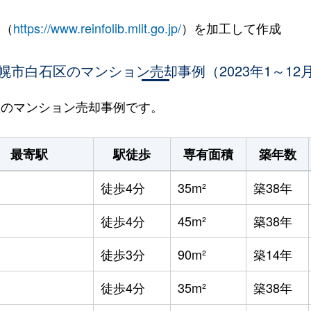
 （
https://www.reinfolib.mlit.go.jp/
）を加工して作成
幌市白石区のマンション売却事例（2023年1～12
石区のマンション売却事例です。
最寄駅
駅徒歩
専有面積
築年数
徒歩4分
35m²
築38年
徒歩4分
45m²
築38年
徒歩3分
90m²
築14年
徒歩4分
35m²
築38年