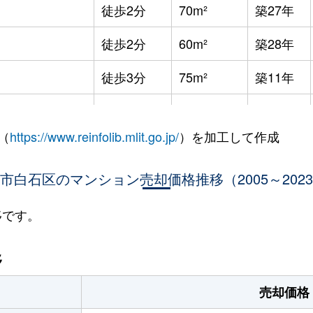
徒歩2分
70m²
築27年
徒歩2分
60m²
築28年
徒歩3分
75m²
築11年
徒歩8分
65m²
築36年
（
https://www.reinfolib.mlit.go.jp/
）を加工して作成
徒歩7分
85m²
築16年
市白石区のマンション売却価格推移（2005～202
徒歩9分
25m²
築32年
徒歩9分
25m²
築32年
移です。
幌
徒歩9分
75m²
築16年
移
幌
徒歩13分
65m²
築28年
売却価格
(ＪＲ北海道)
徒歩21分
80m²
築34年