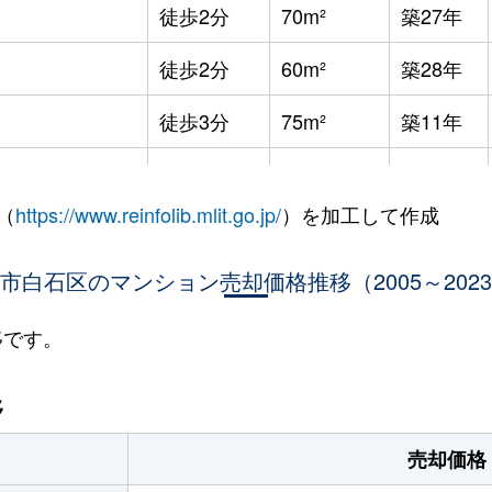
徒歩2分
70m²
築27年
徒歩2分
60m²
築28年
徒歩3分
75m²
築11年
徒歩8分
65m²
築36年
（
https://www.reinfolib.mlit.go.jp/
）を加工して作成
徒歩7分
85m²
築16年
市白石区のマンション売却価格推移（2005～202
徒歩9分
25m²
築32年
徒歩9分
25m²
築32年
移です。
幌
徒歩9分
75m²
築16年
移
幌
徒歩13分
65m²
築28年
売却価格
(ＪＲ北海道)
徒歩21分
80m²
築34年