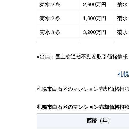
菊水２条
2,600万円
菊水
菊水２条
1,600万円
菊水
菊水３条
3,200万円
菊水
菊水５条
550万円
菊水
※出典：国土交通省不動産取引価格情報
菊水７条
3,100万円
菊水
菊水７条
280万円
菊水
札幌
菊水７条
450万円
菊水
札幌市白石区のマンション売却価格推
菊水８条
3,000万円
東札
札幌市白石区のマンション売却価格推
菊水９条
850万円
東札
西暦（年）
菊水元町３条
1,500万円
白石