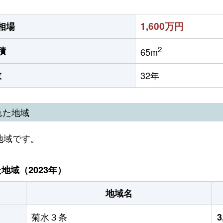
1,600万円
相場
2
積
65m
数
32年
れた地域
地域です。
域（2023年）
地域名
菊水３条
3