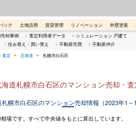
ーズ株式会社（東証グロース上
初めての方へ
ビスです 証券コード：4445
バック
土地活用
賃貸管理
リノベーション
外壁塗装
ライン講座
リビンマガジンBiz
不動産売却ご相談デスク
別売却事例
査定利用者データ
シミュレーション 戸建て
住み替え・買い替え
不動産売買
不動産仲介
・査定
北海道
札幌市白石区
北海道札幌市白石区のマンション売却・査
札幌市白石区のマンション売却情報（2023年1～
却相場です。すべて中央値をもとに算出しています。