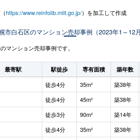
 （
https://www.reinfolib.mlit.go.jp/
）を加工して作成
幌市白石区のマンション売却事例（2023年1～12
石区のマンション売却事例です。
最寄駅
駅徒歩
専有面積
築年数
徒歩4分
35m²
築38年
徒歩4分
45m²
築38年
徒歩3分
90m²
築14年
徒歩4分
35m²
築38年