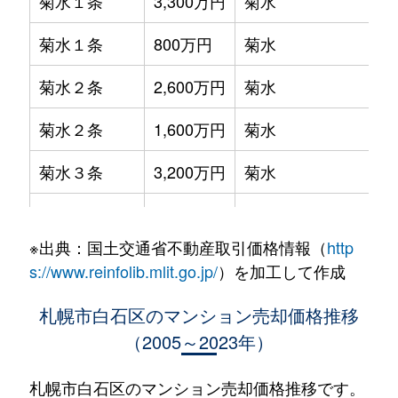
菊水１条
3,300万円
菊水
菊水１条
800万円
菊水
菊水２条
2,600万円
菊水
菊水２条
1,600万円
菊水
菊水３条
3,200万円
菊水
菊水５条
550万円
菊水
※出典：国土交通省不動産取引価格情報（
http
菊水７条
3,100万円
菊水
s://www.reinfolib.mlit.go.jp/
）を加工して作成
菊水７条
280万円
菊水
札幌市白石区のマンション売却価格推移
（2005～2023年）
菊水７条
450万円
菊水
菊水８条
3,000万円
東札幌
札幌市白石区のマンション売却価格推移です。