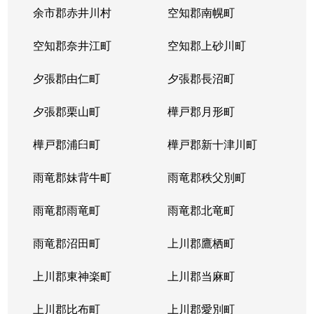
本郷通
1,200万円
南郷7丁目
余市郡赤井川村
空知郡南幌町
本郷通
1,600万円
南郷7丁目
空知郡奈井江町
空知郡上砂川町
本通
810万円
白石(ＪＲ北海道)
夕張郡由仁町
夕張郡長沼町
本通
940万円
白石(ＪＲ北海道)
夕張郡栗山町
樺戸郡月形町
本通
850万円
白石(ＪＲ北海道)
樺戸郡浦臼町
樺戸郡新十津川町
本通
2,700万円
白石(札幌市営)
雨竜郡妹背牛町
雨竜郡秩父別町
本通
430万円
南郷13丁目
雨竜郡雨竜町
雨竜郡北竜町
本通
3,400万円
南郷13丁目
雨竜郡沼田町
上川郡鷹栖町
本通
1,200万円
南郷13丁目
上川郡東神楽町
上川郡当麻町
本通
2,000万円
南郷18丁目
上川郡比布町
上川郡愛別町