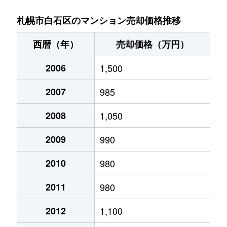
菊水９条
850万円
東札幌
札幌市白石区のマンション売却価格推移
菊水元町３条
1,500万円
白石(ＪＲ北海道)
西暦（年）
売却価格（万円）
北郷１条
1,200万円
白石(ＪＲ北海道)
2006
1,500
北郷１条
2,100万円
白石(ＪＲ北海道)
2007
985
北郷２条
1,300万円
白石(ＪＲ北海道)
2008
1,050
北郷３条
1,400万円
白石(ＪＲ北海道)
2009
990
北郷４条
200万円
白石(ＪＲ北海道)
2010
980
2011
980
北郷４条
1,600万円
白石(ＪＲ北海道)
2012
1,100
北郷５条
690万円
白石(ＪＲ北海道)