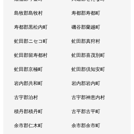
東札幌５条
600万円
東札幌
島牧郡島牧村
寿都郡寿都町
東札幌５条
2,700万円
東札幌
寿都郡黒松内町
磯谷郡蘭越町
東札幌６条
930万円
白石(札幌市営)
虻田郡ニセコ町
虻田郡真狩村
平和通
300万円
白石(ＪＲ北海道)
虻田郡留寿都村
虻田郡喜茂別町
平和通
1,800万円
南郷18丁目
虻田郡京極町
虻田郡倶知安町
本郷通
2,300万円
白石(札幌市営)
岩内郡共和町
岩内郡岩内町
本郷通
2,500万円
白石(札幌市営)
古宇郡泊村
古宇郡神恵内村
本郷通
210万円
南郷13丁目
積丹郡積丹町
古平郡古平町
本郷通
1,200万円
南郷7丁目
余市郡仁木町
余市郡余市町