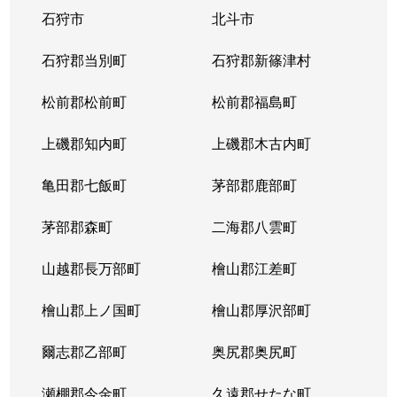
石狩市
北斗市
東札幌３条
1,800万円
東札幌
石狩郡当別町
石狩郡新篠津村
東札幌３条
2,200万円
東札幌
松前郡松前町
松前郡福島町
東札幌３条
1,900万円
東札幌
上磯郡知内町
上磯郡木古内町
東札幌３条
1,300万円
東札幌
亀田郡七飯町
茅部郡鹿部町
東札幌４条
3,100万円
東札幌
茅部郡森町
二海郡八雲町
東札幌４条
300万円
東札幌
山越郡長万部町
檜山郡江差町
東札幌５条
3,300万円
東札幌
檜山郡上ノ国町
檜山郡厚沢部町
東札幌５条
2,100万円
東札幌
爾志郡乙部町
奥尻郡奥尻町
東札幌５条
780万円
東札幌
瀬棚郡今金町
久遠郡せたな町