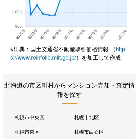
南郷通
350万円
白石(札幌市営)
南郷通
2,500万円
白石(札幌市営)
南郷通
3,300万円
白石(札幌市営)
※出典：国土交通省不動産取引価格情報 （
http
南郷通
3,900万円
白石(札幌市営)
s://www.reinfolib.mlit.go.jp/
）を加工して作成
南郷通
2,100万円
白石(札幌市営)
北海道の市区町村からマンション売却・査定情
南郷通
1,600万円
白石(札幌市営)
報を探す
南郷通
2,500万円
白石(札幌市営)
南郷通
2,300万円
白石(札幌市営)
札幌市中央区
札幌市北区
南郷通
1,900万円
白石(札幌市営)
札幌市東区
札幌市白石区