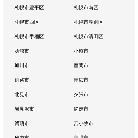
南郷通
2,200万円
白石(札幌市営)
札幌市豊平区
札幌市南区
南郷通
1,600万円
南郷13丁目
札幌市西区
札幌市厚別区
南郷通
2,600万円
南郷13丁目
札幌市手稲区
札幌市清田区
南郷通
1,900万円
南郷13丁目
函館市
小樽市
南郷通
2,900万円
南郷18丁目
旭川市
室蘭市
南郷通
1,500万円
南郷18丁目
釧路市
帯広市
南郷通
1,900万円
南郷18丁目
北見市
夕張市
南郷通
1,800万円
南郷18丁目
岩見沢市
網走市
東札幌１条
留萌市
2,900万円
苫小牧市
白石(札幌市営)
稚内市
美唄市