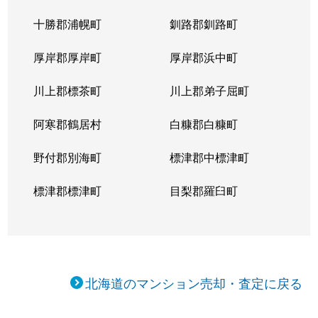
十勝郡浦幌町
釧路郡釧路町
厚岸郡厚岸町
厚岸郡浜中町
川上郡標茶町
川上郡弟子屈町
阿寒郡鶴居村
白糠郡白糠町
野付郡別海町
標津郡中標津町
標津郡標津町
目梨郡羅臼町
北海道のマンション売却・査定に戻る