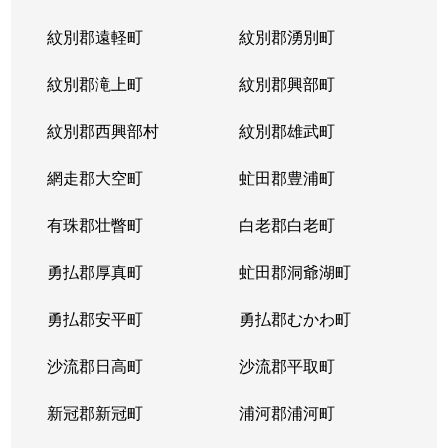
紋別郡遠軽町
紋別郡湧別町
紋別郡滝上町
紋別郡興部町
紋別郡西興部村
紋別郡雄武町
網走郡大空町
虻田郡豊浦町
有珠郡壮瞥町
白老郡白老町
勇払郡厚真町
虻田郡洞爺湖町
勇払郡安平町
勇払郡むかわ町
沙流郡日高町
沙流郡平取町
新冠郡新冠町
浦河郡浦河町