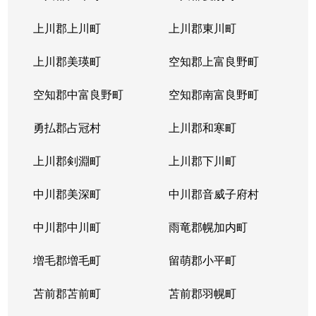
本通
300万円
南郷18丁目
上川郡上川町
上川郡東川町
本通
700万円
南郷7丁目
上川郡美瑛町
空知郡上富良野町
空知郡中富良野町
空知郡南富良野町
勇払郡占冠村
上川郡和寒町
上川郡剣淵町
上川郡下川町
中川郡美深町
中川郡音威子府村
中川郡中川町
雨竜郡幌加内町
増毛郡増毛町
留萌郡小平町
苫前郡苫前町
苫前郡羽幌町