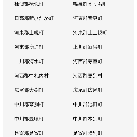
様似郡様似町
幌泉郡えりも町
日高郡新ひだか町
河東郡音更町
河東郡士幌町
河東郡上士幌町
河東郡鹿追町
上川郡新得町
上川郡清水町
河西郡芽室町
河西郡中札内村
河西郡更別村
広尾郡大樹町
広尾郡広尾町
中川郡幕別町
中川郡池田町
中川郡豊頃町
中川郡本別町
足寄郡足寄町
足寄郡陸別町