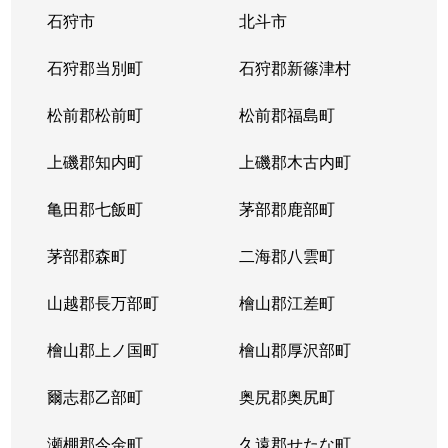
石狩市
北斗市
東札幌３条
1,800万円
東札幌
石狩郡当別町
石狩郡新篠津村
東札幌３条
2,200万円
東札幌
松前郡松前町
松前郡福島町
東札幌３条
1,900万円
東札幌
上磯郡知内町
上磯郡木古内町
東札幌３条
1,300万円
東札幌
亀田郡七飯町
茅部郡鹿部町
東札幌４条
3,100万円
東札幌
茅部郡森町
二海郡八雲町
東札幌４条
300万円
東札幌
山越郡長万部町
檜山郡江差町
東札幌５条
3,300万円
東札幌
檜山郡上ノ国町
檜山郡厚沢部町
東札幌５条
2,100万円
東札幌
爾志郡乙部町
奥尻郡奥尻町
東札幌５条
780万円
東札幌
瀬棚郡今金町
久遠郡せたな町