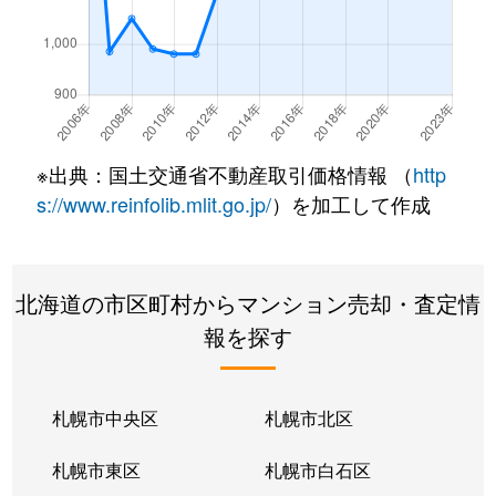
南郷通
350万円
白石(札幌市営)
南郷通
2,500万円
白石(札幌市営)
南郷通
3,300万円
白石(札幌市営)
※出典：国土交通省不動産取引価格情報 （
http
南郷通
3,900万円
白石(札幌市営)
s://www.reinfolib.mlit.go.jp/
）を加工して作成
南郷通
2,100万円
白石(札幌市営)
北海道の市区町村からマンション売却・査定情
南郷通
1,600万円
白石(札幌市営)
報を探す
南郷通
2,500万円
白石(札幌市営)
南郷通
2,300万円
白石(札幌市営)
札幌市中央区
札幌市北区
南郷通
1,900万円
白石(札幌市営)
札幌市東区
札幌市白石区