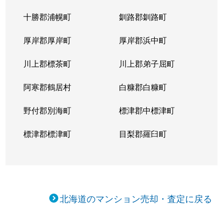
十勝郡浦幌町
釧路郡釧路町
厚岸郡厚岸町
厚岸郡浜中町
川上郡標茶町
川上郡弟子屈町
阿寒郡鶴居村
白糠郡白糠町
野付郡別海町
標津郡中標津町
標津郡標津町
目梨郡羅臼町
北海道のマンション売却・査定に戻る