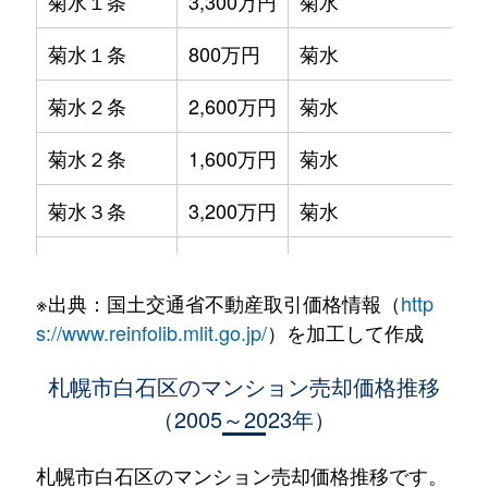
菊水１条
3,300万円
菊水
菊水１条
800万円
菊水
菊水２条
2,600万円
菊水
菊水２条
1,600万円
菊水
菊水３条
3,200万円
菊水
菊水５条
550万円
菊水
※出典：国土交通省不動産取引価格情報（
http
菊水７条
3,100万円
菊水
s://www.reinfolib.mlit.go.jp/
）を加工して作成
菊水７条
280万円
菊水
札幌市白石区のマンション売却価格推移
（2005～2023年）
菊水７条
450万円
菊水
菊水８条
3,000万円
東札幌
札幌市白石区のマンション売却価格推移です。