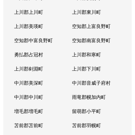
本通
300万円
南郷18丁目
上川郡上川町
上川郡東川町
本通
700万円
南郷7丁目
上川郡美瑛町
空知郡上富良野町
空知郡中富良野町
空知郡南富良野町
勇払郡占冠村
上川郡和寒町
上川郡剣淵町
上川郡下川町
中川郡美深町
中川郡音威子府村
中川郡中川町
雨竜郡幌加内町
増毛郡増毛町
留萌郡小平町
苫前郡苫前町
苫前郡羽幌町