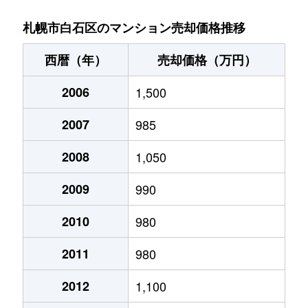
菊水９条
850万円
東札幌
札幌市白石区のマンション売却価格推移
菊水元町３条
1,500万円
白石(ＪＲ北海道)
西暦（年）
売却価格（万円）
北郷１条
1,200万円
白石(ＪＲ北海道)
2006
1,500
北郷１条
2,100万円
白石(ＪＲ北海道)
2007
985
北郷２条
1,300万円
白石(ＪＲ北海道)
2008
1,050
北郷３条
1,400万円
白石(ＪＲ北海道)
2009
990
北郷４条
200万円
白石(ＪＲ北海道)
2010
980
2011
980
北郷４条
1,600万円
白石(ＪＲ北海道)
2012
1,100
北郷５条
690万円
白石(ＪＲ北海道)