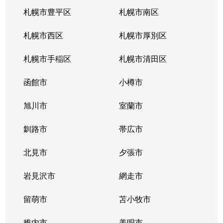
南郷通
2,200万円
白石(札幌市営)
札幌市豊平区
札幌市南区
南郷通
1,600万円
南郷13丁目
札幌市西区
札幌市厚別区
南郷通
2,600万円
南郷13丁目
札幌市手稲区
札幌市清田区
南郷通
1,900万円
南郷13丁目
函館市
小樽市
南郷通
2,900万円
南郷18丁目
旭川市
室蘭市
南郷通
1,500万円
南郷18丁目
釧路市
帯広市
南郷通
1,900万円
南郷18丁目
北見市
夕張市
南郷通
1,800万円
南郷18丁目
岩見沢市
網走市
東札幌１条
留萌市
2,900万円
苫小牧市
白石(札幌市営)
稚内市
美唄市