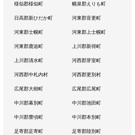
様似郡様似町
幌泉郡えりも町
日高郡新ひだか町
河東郡音更町
河東郡士幌町
河東郡上士幌町
河東郡鹿追町
上川郡新得町
上川郡清水町
河西郡芽室町
河西郡中札内村
河西郡更別村
広尾郡大樹町
広尾郡広尾町
中川郡幕別町
中川郡池田町
中川郡豊頃町
中川郡本別町
足寄郡足寄町
足寄郡陸別町