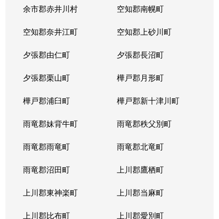
本郷通
1,200万円
南郷7丁目
余市郡赤井川村
空知郡南幌町
本郷通
1,600万円
南郷7丁目
空知郡奈井江町
空知郡上砂川町
本通
810万円
白石(ＪＲ北海道)
夕張郡由仁町
夕張郡長沼町
本通
940万円
白石(ＪＲ北海道)
夕張郡栗山町
樺戸郡月形町
本通
850万円
白石(ＪＲ北海道)
樺戸郡浦臼町
樺戸郡新十津川町
本通
2,700万円
白石(札幌市営)
雨竜郡妹背牛町
雨竜郡秩父別町
本通
430万円
南郷13丁目
雨竜郡雨竜町
雨竜郡北竜町
本通
3,400万円
南郷13丁目
雨竜郡沼田町
上川郡鷹栖町
本通
1,200万円
南郷13丁目
上川郡東神楽町
上川郡当麻町
本通
2,000万円
南郷18丁目
上川郡比布町
上川郡愛別町