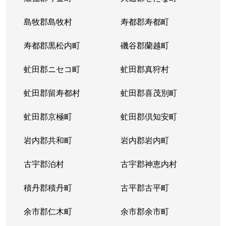
東札幌５条
600万円
東札幌
島牧郡島牧村
寿都郡寿都町
東札幌５条
2,700万円
東札幌
寿都郡黒松内町
磯谷郡蘭越町
東札幌６条
930万円
白石(札幌市営)
虻田郡ニセコ町
虻田郡真狩村
平和通
300万円
白石(ＪＲ北海道)
虻田郡留寿都村
虻田郡喜茂別町
平和通
1,800万円
南郷18丁目
虻田郡京極町
虻田郡倶知安町
本郷通
2,300万円
白石(札幌市営)
岩内郡共和町
岩内郡岩内町
本郷通
2,500万円
白石(札幌市営)
古宇郡泊村
古宇郡神恵内村
本郷通
210万円
南郷13丁目
積丹郡積丹町
古平郡古平町
本郷通
1,200万円
南郷7丁目
余市郡仁木町
余市郡余市町