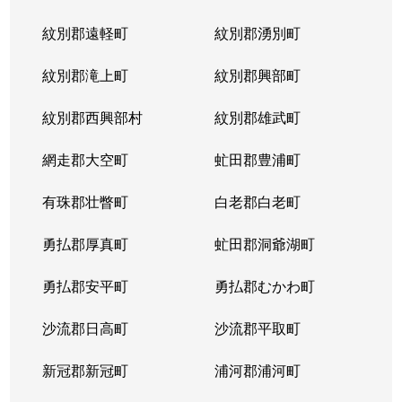
紋別郡遠軽町
紋別郡湧別町
紋別郡滝上町
紋別郡興部町
紋別郡西興部村
紋別郡雄武町
網走郡大空町
虻田郡豊浦町
有珠郡壮瞥町
白老郡白老町
勇払郡厚真町
虻田郡洞爺湖町
勇払郡安平町
勇払郡むかわ町
沙流郡日高町
沙流郡平取町
新冠郡新冠町
浦河郡浦河町