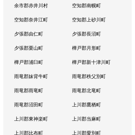
本郷通
1,200万円
南郷7丁目
余市郡赤井川村
空知郡南幌町
本郷通
1,600万円
南郷7丁目
空知郡奈井江町
空知郡上砂川町
本通
810万円
白石(ＪＲ北海道)
夕張郡由仁町
夕張郡長沼町
本通
940万円
白石(ＪＲ北海道)
夕張郡栗山町
樺戸郡月形町
本通
850万円
白石(ＪＲ北海道)
樺戸郡浦臼町
樺戸郡新十津川町
本通
2,700万円
白石(札幌市営)
雨竜郡妹背牛町
雨竜郡秩父別町
本通
430万円
南郷13丁目
雨竜郡雨竜町
雨竜郡北竜町
本通
3,400万円
南郷13丁目
雨竜郡沼田町
上川郡鷹栖町
本通
1,200万円
南郷13丁目
上川郡東神楽町
上川郡当麻町
本通
2,000万円
南郷18丁目
上川郡比布町
上川郡愛別町