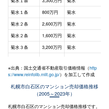
菊水１条
3,300万円
菊水
菊水１条
800万円
菊水
菊水２条
2,600万円
菊水
菊水２条
1,600万円
菊水
菊水３条
3,200万円
菊水
菊水５条
550万円
菊水
※出典：国土交通省不動産取引価格情報（
http
菊水７条
3,100万円
菊水
s://www.reinfolib.mlit.go.jp/
）を加工して作成
菊水７条
280万円
菊水
札幌市白石区のマンション売却価格推移
（2005～2023年）
菊水７条
450万円
菊水
菊水８条
3,000万円
東札幌
札幌市白石区のマンション売却価格推移です。