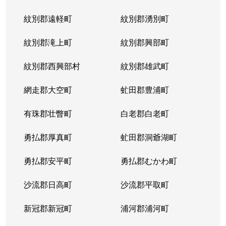
紋別郡遠軽町
紋別郡湧別町
紋別郡滝上町
紋別郡興部町
紋別郡西興部村
紋別郡雄武町
網走郡大空町
虻田郡豊浦町
有珠郡壮瞥町
白老郡白老町
勇払郡厚真町
虻田郡洞爺湖町
勇払郡安平町
勇払郡むかわ町
沙流郡日高町
沙流郡平取町
新冠郡新冠町
浦河郡浦河町