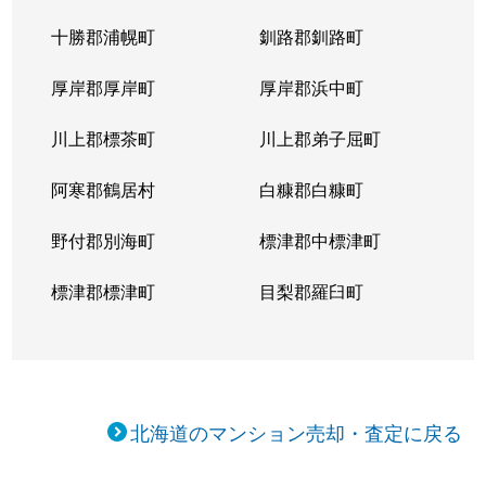
十勝郡浦幌町
釧路郡釧路町
厚岸郡厚岸町
厚岸郡浜中町
川上郡標茶町
川上郡弟子屈町
阿寒郡鶴居村
白糠郡白糠町
野付郡別海町
標津郡中標津町
標津郡標津町
目梨郡羅臼町
北海道のマンション売却・査定に戻る