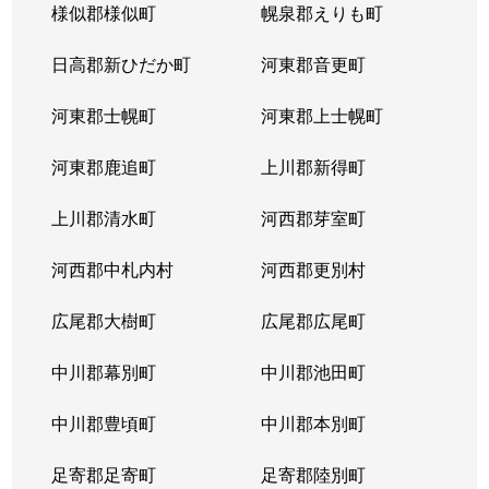
様似郡様似町
幌泉郡えりも町
日高郡新ひだか町
河東郡音更町
河東郡士幌町
河東郡上士幌町
河東郡鹿追町
上川郡新得町
上川郡清水町
河西郡芽室町
河西郡中札内村
河西郡更別村
広尾郡大樹町
広尾郡広尾町
中川郡幕別町
中川郡池田町
中川郡豊頃町
中川郡本別町
足寄郡足寄町
足寄郡陸別町