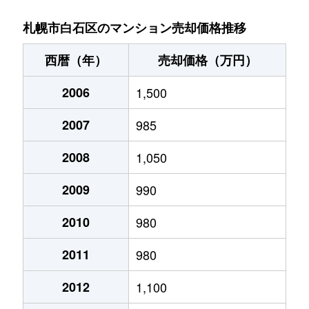
菊水９条
850万円
東札幌
札幌市白石区のマンション売却価格推移
菊水元町３条
1,500万円
白石(ＪＲ北海道)
西暦（年）
売却価格（万円）
北郷１条
1,200万円
白石(ＪＲ北海道)
2006
1,500
北郷１条
2,100万円
白石(ＪＲ北海道)
2007
985
北郷２条
1,300万円
白石(ＪＲ北海道)
2008
1,050
北郷３条
1,400万円
白石(ＪＲ北海道)
2009
990
北郷４条
200万円
白石(ＪＲ北海道)
2010
980
2011
980
北郷４条
1,600万円
白石(ＪＲ北海道)
2012
1,100
北郷５条
690万円
白石(ＪＲ北海道)