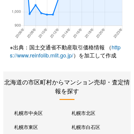
南郷通
350万円
白石(札幌市営)
南郷通
2,500万円
白石(札幌市営)
南郷通
3,300万円
白石(札幌市営)
※出典：国土交通省不動産取引価格情報 （
http
南郷通
3,900万円
白石(札幌市営)
s://www.reinfolib.mlit.go.jp/
）を加工して作成
南郷通
2,100万円
白石(札幌市営)
北海道の市区町村からマンション売却・査定情
南郷通
1,600万円
白石(札幌市営)
報を探す
南郷通
2,500万円
白石(札幌市営)
南郷通
2,300万円
白石(札幌市営)
札幌市中央区
札幌市北区
南郷通
1,900万円
白石(札幌市営)
札幌市東区
札幌市白石区