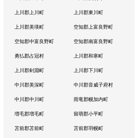
本通
300万円
南郷18丁目
上川郡上川町
上川郡東川町
本通
700万円
南郷7丁目
上川郡美瑛町
空知郡上富良野町
空知郡中富良野町
空知郡南富良野町
勇払郡占冠村
上川郡和寒町
上川郡剣淵町
上川郡下川町
中川郡美深町
中川郡音威子府村
中川郡中川町
雨竜郡幌加内町
増毛郡増毛町
留萌郡小平町
苫前郡苫前町
苫前郡羽幌町