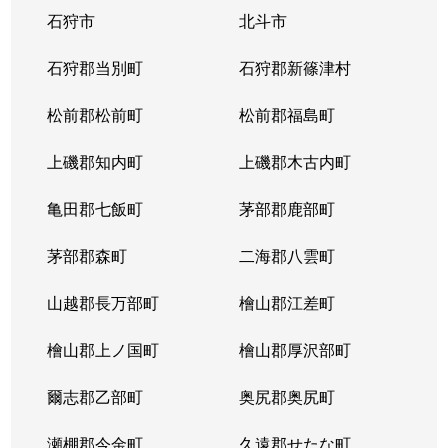
石狩市
北斗市
東札幌３条
1,800万円
東札幌
石狩郡当別町
石狩郡新篠津村
東札幌３条
2,200万円
東札幌
松前郡松前町
松前郡福島町
東札幌３条
1,900万円
東札幌
上磯郡知内町
上磯郡木古内町
東札幌３条
1,300万円
東札幌
亀田郡七飯町
茅部郡鹿部町
東札幌４条
3,100万円
東札幌
茅部郡森町
二海郡八雲町
東札幌４条
300万円
東札幌
山越郡長万部町
檜山郡江差町
東札幌５条
3,300万円
東札幌
檜山郡上ノ国町
檜山郡厚沢部町
東札幌５条
2,100万円
東札幌
爾志郡乙部町
奥尻郡奥尻町
東札幌５条
780万円
東札幌
瀬棚郡今金町
久遠郡せたな町