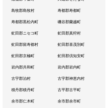
東札幌５条
600万円
東札幌
島牧郡島牧村
寿都郡寿都町
東札幌５条
2,700万円
東札幌
寿都郡黒松内町
磯谷郡蘭越町
東札幌６条
930万円
白石(札幌市営)
虻田郡ニセコ町
虻田郡真狩村
平和通
300万円
白石(ＪＲ北海道)
虻田郡留寿都村
虻田郡喜茂別町
平和通
1,800万円
南郷18丁目
虻田郡京極町
虻田郡倶知安町
本郷通
2,300万円
白石(札幌市営)
岩内郡共和町
岩内郡岩内町
本郷通
2,500万円
白石(札幌市営)
古宇郡泊村
古宇郡神恵内村
本郷通
210万円
南郷13丁目
積丹郡積丹町
古平郡古平町
本郷通
1,200万円
南郷7丁目
余市郡仁木町
余市郡余市町