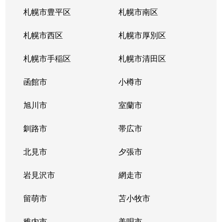
南郷通
2,200万円
白石(札幌市営)
札幌市豊平区
札幌市南区
南郷通
1,600万円
南郷13丁目
札幌市西区
札幌市厚別区
南郷通
2,600万円
南郷13丁目
札幌市手稲区
札幌市清田区
南郷通
1,900万円
南郷13丁目
函館市
小樽市
南郷通
2,900万円
南郷18丁目
旭川市
室蘭市
南郷通
1,500万円
南郷18丁目
釧路市
帯広市
南郷通
1,900万円
南郷18丁目
北見市
夕張市
南郷通
1,800万円
南郷18丁目
岩見沢市
網走市
東札幌１条
留萌市
2,900万円
苫小牧市
白石(札幌市営)
稚内市
美唄市