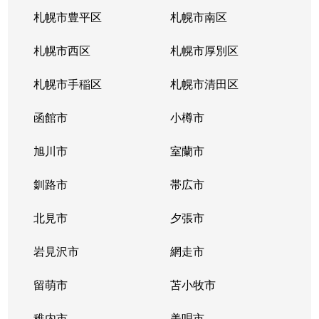
南郷通
2,200万円
白石(札幌市営)
札幌市豊平区
札幌市南区
南郷通
1,600万円
南郷13丁目
札幌市西区
札幌市厚別区
南郷通
2,600万円
南郷13丁目
札幌市手稲区
札幌市清田区
南郷通
1,900万円
南郷13丁目
函館市
小樽市
南郷通
2,900万円
南郷18丁目
旭川市
室蘭市
南郷通
1,500万円
南郷18丁目
釧路市
帯広市
南郷通
1,900万円
南郷18丁目
北見市
夕張市
南郷通
1,800万円
南郷18丁目
岩見沢市
網走市
東札幌１条
留萌市
2,900万円
苫小牧市
白石(札幌市営)
稚内市
美唄市