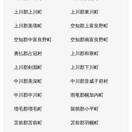
本通
300万円
南郷18丁目
上川郡上川町
上川郡東川町
本通
700万円
南郷7丁目
上川郡美瑛町
空知郡上富良野町
空知郡中富良野町
空知郡南富良野町
勇払郡占冠村
上川郡和寒町
上川郡剣淵町
上川郡下川町
中川郡美深町
中川郡音威子府村
中川郡中川町
雨竜郡幌加内町
増毛郡増毛町
留萌郡小平町
苫前郡苫前町
苫前郡羽幌町