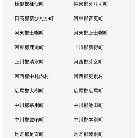
様似郡様似町
幌泉郡えりも町
日高郡新ひだか町
河東郡音更町
河東郡士幌町
河東郡上士幌町
河東郡鹿追町
上川郡新得町
上川郡清水町
河西郡芽室町
河西郡中札内村
河西郡更別村
広尾郡大樹町
広尾郡広尾町
中川郡幕別町
中川郡池田町
中川郡豊頃町
中川郡本別町
足寄郡足寄町
足寄郡陸別町