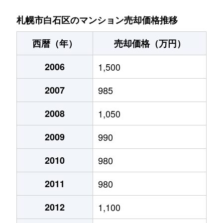
菊水９条
850万円
東札幌
札幌市白石区のマンション売却価格推移
菊水元町３条
1,500万円
白石(ＪＲ北海道)
西暦（年）
売却価格（万円）
北郷１条
1,200万円
白石(ＪＲ北海道)
2006
1,500
北郷１条
2,100万円
白石(ＪＲ北海道)
2007
985
北郷２条
1,300万円
白石(ＪＲ北海道)
2008
1,050
北郷３条
1,400万円
白石(ＪＲ北海道)
2009
990
北郷４条
200万円
白石(ＪＲ北海道)
2010
980
2011
980
北郷４条
1,600万円
白石(ＪＲ北海道)
2012
1,100
北郷５条
690万円
白石(ＪＲ北海道)