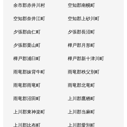
本郷通
1,200万円
南郷7丁目
余市郡赤井川村
空知郡南幌町
本郷通
1,600万円
南郷7丁目
空知郡奈井江町
空知郡上砂川町
本通
810万円
白石(ＪＲ北海道)
夕張郡由仁町
夕張郡長沼町
本通
940万円
白石(ＪＲ北海道)
夕張郡栗山町
樺戸郡月形町
本通
850万円
白石(ＪＲ北海道)
樺戸郡浦臼町
樺戸郡新十津川町
本通
2,700万円
白石(札幌市営)
雨竜郡妹背牛町
雨竜郡秩父別町
本通
430万円
南郷13丁目
雨竜郡雨竜町
雨竜郡北竜町
本通
3,400万円
南郷13丁目
雨竜郡沼田町
上川郡鷹栖町
本通
1,200万円
南郷13丁目
上川郡東神楽町
上川郡当麻町
本通
2,000万円
南郷18丁目
上川郡比布町
上川郡愛別町