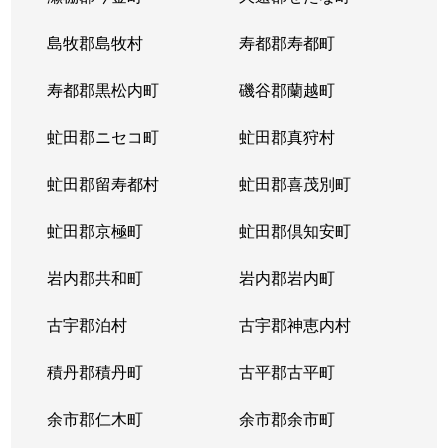
東札幌５条
600万円
東札幌
島牧郡島牧村
寿都郡寿都町
東札幌５条
2,700万円
東札幌
寿都郡黒松内町
磯谷郡蘭越町
東札幌６条
930万円
白石(札幌市営)
虻田郡ニセコ町
虻田郡真狩村
平和通
300万円
白石(ＪＲ北海道)
虻田郡留寿都村
虻田郡喜茂別町
平和通
1,800万円
南郷18丁目
虻田郡京極町
虻田郡倶知安町
本郷通
2,300万円
白石(札幌市営)
岩内郡共和町
岩内郡岩内町
本郷通
2,500万円
白石(札幌市営)
古宇郡泊村
古宇郡神恵内村
本郷通
210万円
南郷13丁目
積丹郡積丹町
古平郡古平町
本郷通
1,200万円
南郷7丁目
余市郡仁木町
余市郡余市町