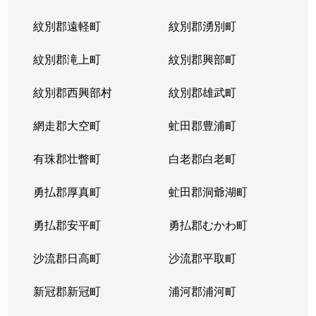
紋別郡遠軽町
紋別郡湧別町
紋別郡滝上町
紋別郡興部町
紋別郡西興部村
紋別郡雄武町
網走郡大空町
虻田郡豊浦町
有珠郡壮瞥町
白老郡白老町
勇払郡厚真町
虻田郡洞爺湖町
勇払郡安平町
勇払郡むかわ町
沙流郡日高町
沙流郡平取町
新冠郡新冠町
浦河郡浦河町