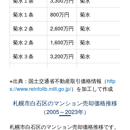
菊水１条
3,300万円
菊水
菊水１条
800万円
菊水
菊水２条
2,600万円
菊水
菊水２条
1,600万円
菊水
菊水３条
3,200万円
菊水
菊水５条
550万円
菊水
※出典：国土交通省不動産取引価格情報（
http
菊水７条
3,100万円
菊水
s://www.reinfolib.mlit.go.jp/
）を加工して作成
菊水７条
280万円
菊水
札幌市白石区のマンション売却価格推移
（2005～2023年）
菊水７条
450万円
菊水
菊水８条
3,000万円
東札幌
札幌市白石区のマンション売却価格推移です。