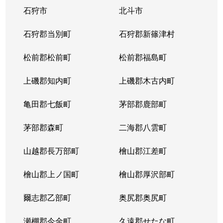
石狩市
北斗市
東札幌３条
1,800万円
東札幌
石狩郡当別町
石狩郡新篠津村
東札幌３条
2,200万円
東札幌
松前郡松前町
松前郡福島町
東札幌３条
1,900万円
東札幌
上磯郡知内町
上磯郡木古内町
東札幌３条
1,300万円
東札幌
亀田郡七飯町
茅部郡鹿部町
東札幌４条
3,100万円
東札幌
茅部郡森町
二海郡八雲町
東札幌４条
300万円
東札幌
山越郡長万部町
檜山郡江差町
東札幌５条
3,300万円
東札幌
檜山郡上ノ国町
檜山郡厚沢部町
東札幌５条
2,100万円
東札幌
爾志郡乙部町
奥尻郡奥尻町
東札幌５条
780万円
東札幌
瀬棚郡今金町
久遠郡せたな町