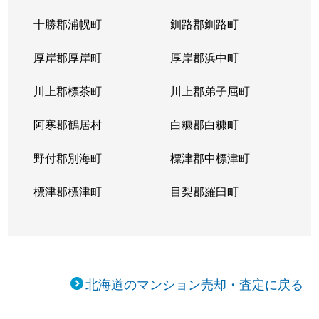
十勝郡浦幌町
釧路郡釧路町
厚岸郡厚岸町
厚岸郡浜中町
川上郡標茶町
川上郡弟子屈町
阿寒郡鶴居村
白糠郡白糠町
野付郡別海町
標津郡中標津町
標津郡標津町
目梨郡羅臼町
北海道のマンション売却・査定に戻る