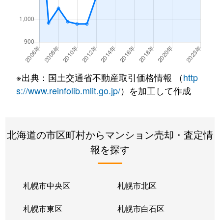
南郷通
350万円
白石(札幌市営)
南郷通
2,500万円
白石(札幌市営)
南郷通
3,300万円
白石(札幌市営)
※出典：国土交通省不動産取引価格情報 （
http
南郷通
3,900万円
白石(札幌市営)
s://www.reinfolib.mlit.go.jp/
）を加工して作成
南郷通
2,100万円
白石(札幌市営)
北海道の市区町村からマンション売却・査定情
南郷通
1,600万円
白石(札幌市営)
報を探す
南郷通
2,500万円
白石(札幌市営)
南郷通
2,300万円
白石(札幌市営)
札幌市中央区
札幌市北区
南郷通
1,900万円
白石(札幌市営)
札幌市東区
札幌市白石区