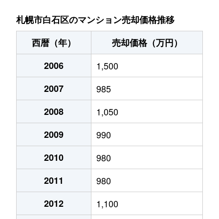
菊水９条
850万円
東札幌
札幌市白石区のマンション売却価格推移
菊水元町３条
1,500万円
白石(ＪＲ北海道)
西暦（年）
売却価格（万円）
北郷１条
1,200万円
白石(ＪＲ北海道)
2006
1,500
北郷１条
2,100万円
白石(ＪＲ北海道)
2007
985
北郷２条
1,300万円
白石(ＪＲ北海道)
2008
1,050
北郷３条
1,400万円
白石(ＪＲ北海道)
2009
990
北郷４条
200万円
白石(ＪＲ北海道)
2010
980
2011
980
北郷４条
1,600万円
白石(ＪＲ北海道)
2012
1,100
北郷５条
690万円
白石(ＪＲ北海道)