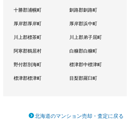
十勝郡浦幌町
釧路郡釧路町
厚岸郡厚岸町
厚岸郡浜中町
川上郡標茶町
川上郡弟子屈町
阿寒郡鶴居村
白糠郡白糠町
野付郡別海町
標津郡中標津町
標津郡標津町
目梨郡羅臼町
北海道のマンション売却・査定に戻る