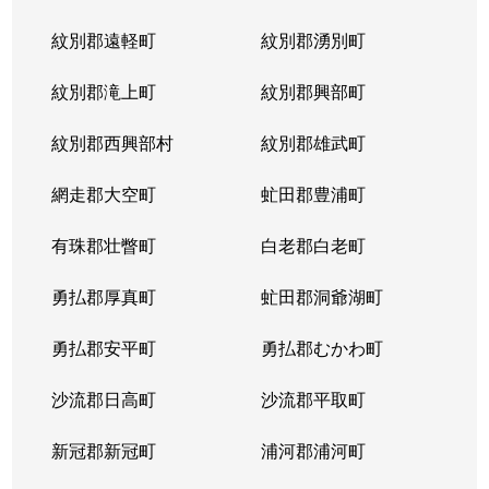
紋別郡遠軽町
紋別郡湧別町
紋別郡滝上町
紋別郡興部町
紋別郡西興部村
紋別郡雄武町
網走郡大空町
虻田郡豊浦町
有珠郡壮瞥町
白老郡白老町
勇払郡厚真町
虻田郡洞爺湖町
勇払郡安平町
勇払郡むかわ町
沙流郡日高町
沙流郡平取町
新冠郡新冠町
浦河郡浦河町