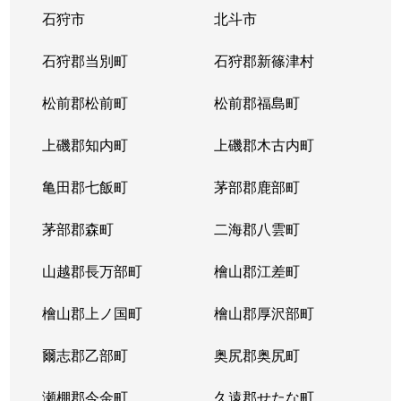
石狩市
北斗市
東札幌３条
1,800万円
東札幌
石狩郡当別町
石狩郡新篠津村
東札幌３条
2,200万円
東札幌
松前郡松前町
松前郡福島町
東札幌３条
1,900万円
東札幌
上磯郡知内町
上磯郡木古内町
東札幌３条
1,300万円
東札幌
亀田郡七飯町
茅部郡鹿部町
東札幌４条
3,100万円
東札幌
茅部郡森町
二海郡八雲町
東札幌４条
300万円
東札幌
山越郡長万部町
檜山郡江差町
東札幌５条
3,300万円
東札幌
檜山郡上ノ国町
檜山郡厚沢部町
東札幌５条
2,100万円
東札幌
爾志郡乙部町
奥尻郡奥尻町
東札幌５条
780万円
東札幌
瀬棚郡今金町
久遠郡せたな町