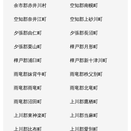
本郷通
1,200万円
南郷7丁目
余市郡赤井川村
空知郡南幌町
本郷通
1,600万円
南郷7丁目
空知郡奈井江町
空知郡上砂川町
本通
810万円
白石(ＪＲ北海道)
夕張郡由仁町
夕張郡長沼町
本通
940万円
白石(ＪＲ北海道)
夕張郡栗山町
樺戸郡月形町
本通
850万円
白石(ＪＲ北海道)
樺戸郡浦臼町
樺戸郡新十津川町
本通
2,700万円
白石(札幌市営)
雨竜郡妹背牛町
雨竜郡秩父別町
本通
430万円
南郷13丁目
雨竜郡雨竜町
雨竜郡北竜町
本通
3,400万円
南郷13丁目
雨竜郡沼田町
上川郡鷹栖町
本通
1,200万円
南郷13丁目
上川郡東神楽町
上川郡当麻町
本通
2,000万円
南郷18丁目
上川郡比布町
上川郡愛別町