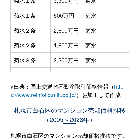
菊水１条
3,300万円
菊水
菊水１条
800万円
菊水
菊水２条
2,600万円
菊水
菊水２条
1,600万円
菊水
菊水３条
3,200万円
菊水
菊水５条
550万円
菊水
※出典：国土交通省不動産取引価格情報（
http
菊水７条
3,100万円
菊水
s://www.reinfolib.mlit.go.jp/
）を加工して作成
菊水７条
280万円
菊水
札幌市白石区のマンション売却価格推移
（2005～2023年）
菊水７条
450万円
菊水
菊水８条
3,000万円
東札幌
札幌市白石区のマンション売却価格推移です。