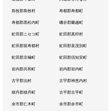
東札幌５条
600万円
東札幌
島牧郡島牧村
寿都郡寿都町
東札幌５条
2,700万円
東札幌
寿都郡黒松内町
磯谷郡蘭越町
東札幌６条
930万円
白石(札幌市営)
虻田郡ニセコ町
虻田郡真狩村
平和通
300万円
白石(ＪＲ北海道)
虻田郡留寿都村
虻田郡喜茂別町
平和通
1,800万円
南郷18丁目
虻田郡京極町
虻田郡倶知安町
本郷通
2,300万円
白石(札幌市営)
岩内郡共和町
岩内郡岩内町
本郷通
2,500万円
白石(札幌市営)
古宇郡泊村
古宇郡神恵内村
本郷通
210万円
南郷13丁目
積丹郡積丹町
古平郡古平町
本郷通
1,200万円
南郷7丁目
余市郡仁木町
余市郡余市町