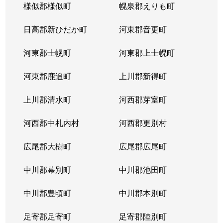
様似郡様似町
幌泉郡えりも町
日高郡新ひだか町
河東郡音更町
河東郡士幌町
河東郡上士幌町
河東郡鹿追町
上川郡新得町
上川郡清水町
河西郡芽室町
河西郡中札内村
河西郡更別村
広尾郡大樹町
広尾郡広尾町
中川郡幕別町
中川郡池田町
中川郡豊頃町
中川郡本別町
足寄郡足寄町
足寄郡陸別町