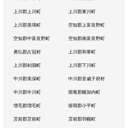
本通
300万円
南郷18丁目
上川郡上川町
上川郡東川町
本通
700万円
南郷7丁目
上川郡美瑛町
空知郡上富良野町
空知郡中富良野町
空知郡南富良野町
勇払郡占冠村
上川郡和寒町
上川郡剣淵町
上川郡下川町
中川郡美深町
中川郡音威子府村
中川郡中川町
雨竜郡幌加内町
増毛郡増毛町
留萌郡小平町
苫前郡苫前町
苫前郡羽幌町