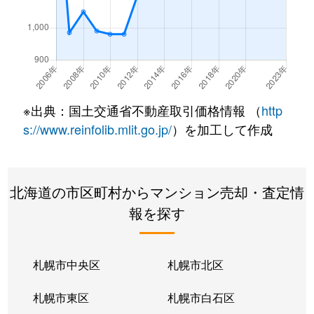
南郷通
350万円
白石(札幌市営)
南郷通
2,500万円
白石(札幌市営)
南郷通
3,300万円
白石(札幌市営)
※出典：国土交通省不動産取引価格情報 （
http
南郷通
3,900万円
白石(札幌市営)
s://www.reinfolib.mlit.go.jp/
）を加工して作成
南郷通
2,100万円
白石(札幌市営)
北海道の市区町村からマンション売却・査定情
南郷通
1,600万円
白石(札幌市営)
報を探す
南郷通
2,500万円
白石(札幌市営)
南郷通
2,300万円
白石(札幌市営)
札幌市中央区
札幌市北区
南郷通
1,900万円
白石(札幌市営)
札幌市東区
札幌市白石区