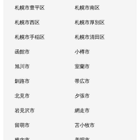
南郷通
2,200万円
白石(札幌市営)
札幌市豊平区
札幌市南区
南郷通
1,600万円
南郷13丁目
札幌市西区
札幌市厚別区
南郷通
2,600万円
南郷13丁目
札幌市手稲区
札幌市清田区
南郷通
1,900万円
南郷13丁目
函館市
小樽市
南郷通
2,900万円
南郷18丁目
旭川市
室蘭市
南郷通
1,500万円
南郷18丁目
釧路市
帯広市
南郷通
1,900万円
南郷18丁目
北見市
夕張市
南郷通
1,800万円
南郷18丁目
岩見沢市
網走市
東札幌１条
留萌市
2,900万円
苫小牧市
白石(札幌市営)
稚内市
美唄市