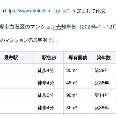
 （
https://www.reinfolib.mlit.go.jp/
）を加工して作成
幌市白石区のマンション売却事例（2023年1～12
石区のマンション売却事例です。
最寄駅
駅徒歩
専有面積
築年数
徒歩4分
35m²
築38年
徒歩4分
45m²
築38年
徒歩3分
90m²
築14年
徒歩4分
35m²
築38年