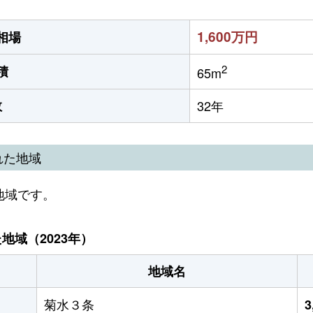
1,600万円
相場
2
積
65m
数
32年
れた地域
地域です。
域（2023年）
地域名
菊水３条
3