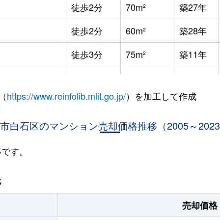
徒歩2分
70m²
築27年
徒歩2分
60m²
築28年
徒歩3分
75m²
築11年
徒歩8分
65m²
築36年
（
https://www.reinfolib.mlit.go.jp/
）を加工して作成
徒歩7分
85m²
築16年
市白石区のマンション売却価格推移（2005～202
徒歩9分
25m²
築32年
徒歩9分
25m²
築32年
移です。
幌
徒歩9分
75m²
築16年
移
幌
徒歩13分
65m²
築28年
売却価格
(ＪＲ北海道)
徒歩21分
80m²
築34年