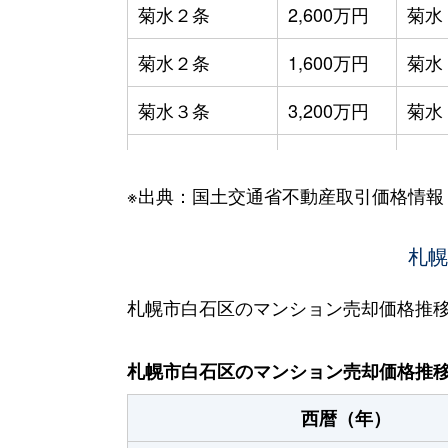
菊水２条
2,600万円
菊水
菊水２条
1,600万円
菊水
菊水３条
3,200万円
菊水
菊水５条
550万円
菊水
※出典：国土交通省不動産取引価格情報
菊水７条
3,100万円
菊水
菊水７条
280万円
菊水
札幌
菊水７条
450万円
菊水
札幌市白石区のマンション売却価格推
菊水８条
3,000万円
東札
札幌市白石区のマンション売却価格推
菊水９条
850万円
東札
西暦（年）
菊水元町３条
1,500万円
白石