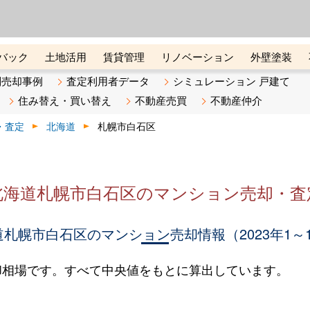
ーズ株式会社（東証グロース上
初めての方へ
ビスです 証券コード：4445
バック
土地活用
賃貸管理
リノベーション
外壁塗装
ライン講座
リビンマガジンBiz
不動産売却ご相談デスク
別売却事例
査定利用者データ
シミュレーション 戸建て
住み替え・買い替え
不動産売買
不動産仲介
・査定
北海道
札幌市白石区
北海道札幌市白石区のマンション売却・査
札幌市白石区のマンション売却情報（2023年1～
却相場です。すべて中央値をもとに算出しています。