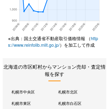
南郷通
350万円
白石(札幌市営)
南郷通
2,500万円
白石(札幌市営)
南郷通
3,300万円
白石(札幌市営)
※出典：国土交通省不動産取引価格情報 （
http
南郷通
3,900万円
白石(札幌市営)
s://www.reinfolib.mlit.go.jp/
）を加工して作成
南郷通
2,100万円
白石(札幌市営)
北海道の市区町村からマンション売却・査定情
南郷通
1,600万円
白石(札幌市営)
報を探す
南郷通
2,500万円
白石(札幌市営)
南郷通
2,300万円
白石(札幌市営)
札幌市中央区
札幌市北区
南郷通
1,900万円
白石(札幌市営)
札幌市東区
札幌市白石区