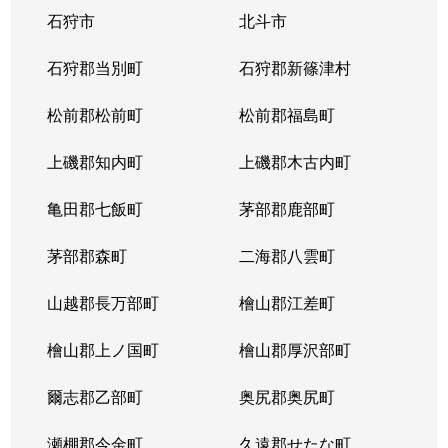
石狩市
北斗市
東札幌３条
1,800万円
東札幌
石狩郡当別町
石狩郡新篠津村
東札幌３条
2,200万円
東札幌
松前郡松前町
松前郡福島町
東札幌３条
1,900万円
東札幌
上磯郡知内町
上磯郡木古内町
東札幌３条
1,300万円
東札幌
亀田郡七飯町
茅部郡鹿部町
東札幌４条
3,100万円
東札幌
茅部郡森町
二海郡八雲町
東札幌４条
300万円
東札幌
山越郡長万部町
檜山郡江差町
東札幌５条
3,300万円
東札幌
檜山郡上ノ国町
檜山郡厚沢部町
東札幌５条
2,100万円
東札幌
爾志郡乙部町
奥尻郡奥尻町
東札幌５条
780万円
東札幌
瀬棚郡今金町
久遠郡せたな町