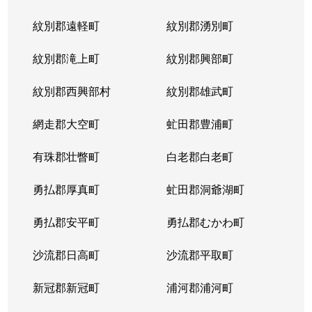
紋別郡遠軽町
紋別郡湧別町
紋別郡滝上町
紋別郡興部町
紋別郡西興部村
紋別郡雄武町
網走郡大空町
虻田郡豊浦町
有珠郡壮瞥町
白老郡白老町
勇払郡厚真町
虻田郡洞爺湖町
勇払郡安平町
勇払郡むかわ町
沙流郡日高町
沙流郡平取町
新冠郡新冠町
浦河郡浦河町