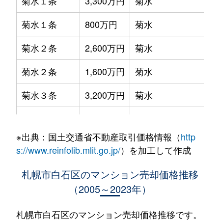
菊水１条
3,300万円
菊水
菊水１条
800万円
菊水
菊水２条
2,600万円
菊水
菊水２条
1,600万円
菊水
菊水３条
3,200万円
菊水
菊水５条
550万円
菊水
※出典：国土交通省不動産取引価格情報（
http
菊水７条
3,100万円
菊水
s://www.reinfolib.mlit.go.jp/
）を加工して作成
菊水７条
280万円
菊水
札幌市白石区のマンション売却価格推移
（2005～2023年）
菊水７条
450万円
菊水
菊水８条
3,000万円
東札幌
札幌市白石区のマンション売却価格推移です。