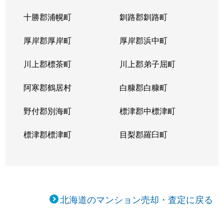
十勝郡浦幌町
釧路郡釧路町
厚岸郡厚岸町
厚岸郡浜中町
川上郡標茶町
川上郡弟子屈町
阿寒郡鶴居村
白糠郡白糠町
野付郡別海町
標津郡中標津町
標津郡標津町
目梨郡羅臼町
北海道のマンション売却・査定に戻る