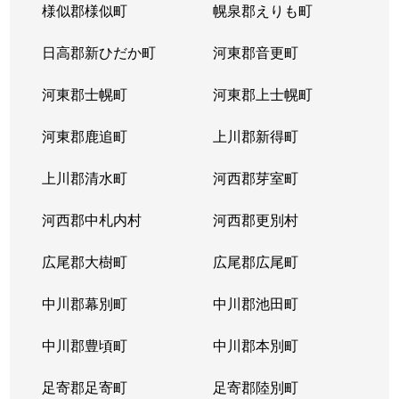
様似郡様似町
幌泉郡えりも町
日高郡新ひだか町
河東郡音更町
河東郡士幌町
河東郡上士幌町
河東郡鹿追町
上川郡新得町
上川郡清水町
河西郡芽室町
河西郡中札内村
河西郡更別村
広尾郡大樹町
広尾郡広尾町
中川郡幕別町
中川郡池田町
中川郡豊頃町
中川郡本別町
足寄郡足寄町
足寄郡陸別町