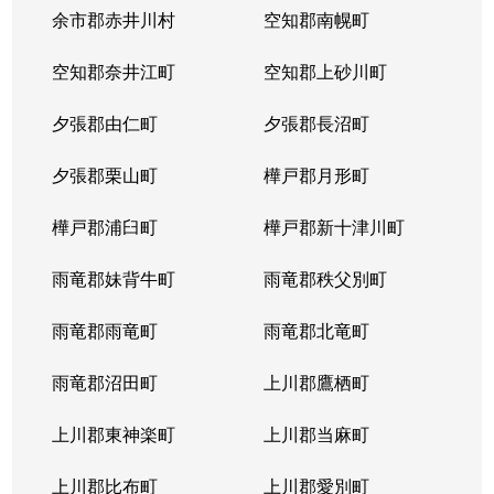
本郷通
1,200万円
南郷7丁目
余市郡赤井川村
空知郡南幌町
本郷通
1,600万円
南郷7丁目
空知郡奈井江町
空知郡上砂川町
本通
810万円
白石(ＪＲ北海道)
夕張郡由仁町
夕張郡長沼町
本通
940万円
白石(ＪＲ北海道)
夕張郡栗山町
樺戸郡月形町
本通
850万円
白石(ＪＲ北海道)
樺戸郡浦臼町
樺戸郡新十津川町
本通
2,700万円
白石(札幌市営)
雨竜郡妹背牛町
雨竜郡秩父別町
本通
430万円
南郷13丁目
雨竜郡雨竜町
雨竜郡北竜町
本通
3,400万円
南郷13丁目
雨竜郡沼田町
上川郡鷹栖町
本通
1,200万円
南郷13丁目
上川郡東神楽町
上川郡当麻町
本通
2,000万円
南郷18丁目
上川郡比布町
上川郡愛別町