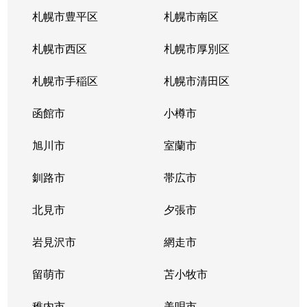
南郷通
2,200万円
白石(札幌市営)
札幌市豊平区
札幌市南区
南郷通
1,600万円
南郷13丁目
札幌市西区
札幌市厚別区
南郷通
2,600万円
南郷13丁目
札幌市手稲区
札幌市清田区
南郷通
1,900万円
南郷13丁目
函館市
小樽市
南郷通
2,900万円
南郷18丁目
旭川市
室蘭市
南郷通
1,500万円
南郷18丁目
釧路市
帯広市
南郷通
1,900万円
南郷18丁目
北見市
夕張市
南郷通
1,800万円
南郷18丁目
岩見沢市
網走市
東札幌１条
留萌市
2,900万円
苫小牧市
白石(札幌市営)
稚内市
美唄市