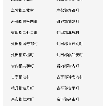
東札幌５条
600万円
東札幌
島牧郡島牧村
寿都郡寿都町
東札幌５条
2,700万円
東札幌
寿都郡黒松内町
磯谷郡蘭越町
東札幌６条
930万円
白石(札幌市営)
虻田郡ニセコ町
虻田郡真狩村
平和通
300万円
白石(ＪＲ北海道)
虻田郡留寿都村
虻田郡喜茂別町
平和通
1,800万円
南郷18丁目
虻田郡京極町
虻田郡倶知安町
本郷通
2,300万円
白石(札幌市営)
岩内郡共和町
岩内郡岩内町
本郷通
2,500万円
白石(札幌市営)
古宇郡泊村
古宇郡神恵内村
本郷通
210万円
南郷13丁目
積丹郡積丹町
古平郡古平町
本郷通
1,200万円
南郷7丁目
余市郡仁木町
余市郡余市町