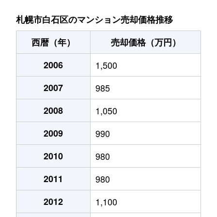
菊水９条
850万円
東札幌
札幌市白石区のマンション売却価格推移
菊水元町３条
1,500万円
白石(ＪＲ北海道)
西暦（年）
売却価格（万円）
北郷１条
1,200万円
白石(ＪＲ北海道)
2006
1,500
北郷１条
2,100万円
白石(ＪＲ北海道)
2007
985
北郷２条
1,300万円
白石(ＪＲ北海道)
2008
1,050
北郷３条
1,400万円
白石(ＪＲ北海道)
2009
990
北郷４条
200万円
白石(ＪＲ北海道)
2010
980
2011
980
北郷４条
1,600万円
白石(ＪＲ北海道)
2012
1,100
北郷５条
690万円
白石(ＪＲ北海道)