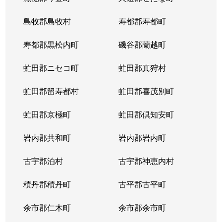
東札幌５条
600万円
東札幌
島牧郡島牧村
寿都郡寿都町
東札幌５条
2,700万円
東札幌
寿都郡黒松内町
磯谷郡蘭越町
東札幌６条
930万円
白石(札幌市営)
虻田郡ニセコ町
虻田郡真狩村
平和通
300万円
白石(ＪＲ北海道)
虻田郡留寿都村
虻田郡喜茂別町
平和通
1,800万円
南郷18丁目
虻田郡京極町
虻田郡倶知安町
本郷通
2,300万円
白石(札幌市営)
岩内郡共和町
岩内郡岩内町
本郷通
2,500万円
白石(札幌市営)
古宇郡泊村
古宇郡神恵内村
本郷通
210万円
南郷13丁目
積丹郡積丹町
古平郡古平町
本郷通
1,200万円
南郷7丁目
余市郡仁木町
余市郡余市町