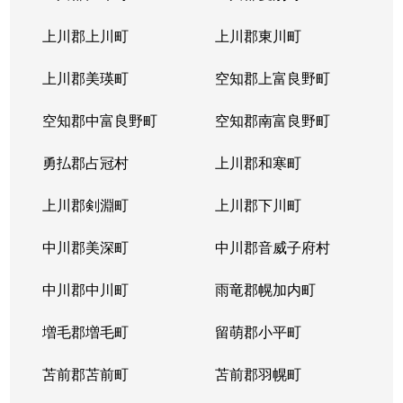
本通
300万円
南郷18丁目
上川郡上川町
上川郡東川町
本通
700万円
南郷7丁目
上川郡美瑛町
空知郡上富良野町
空知郡中富良野町
空知郡南富良野町
勇払郡占冠村
上川郡和寒町
上川郡剣淵町
上川郡下川町
中川郡美深町
中川郡音威子府村
中川郡中川町
雨竜郡幌加内町
増毛郡増毛町
留萌郡小平町
苫前郡苫前町
苫前郡羽幌町