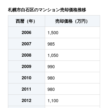
菊水９条
850万円
東札幌
札幌市白石区のマンション売却価格推移
菊水元町３条
1,500万円
白石(ＪＲ北海道)
西暦（年）
売却価格（万円）
北郷１条
1,200万円
白石(ＪＲ北海道)
2006
1,500
北郷１条
2,100万円
白石(ＪＲ北海道)
2007
985
北郷２条
1,300万円
白石(ＪＲ北海道)
2008
1,050
北郷３条
1,400万円
白石(ＪＲ北海道)
2009
990
北郷４条
200万円
白石(ＪＲ北海道)
2010
980
2011
980
北郷４条
1,600万円
白石(ＪＲ北海道)
2012
1,100
北郷５条
690万円
白石(ＪＲ北海道)