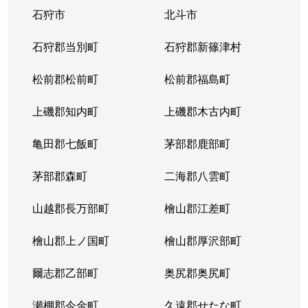
石狩市
北斗市
東札幌３条
1,800万円
東札幌
石狩郡当別町
石狩郡新篠津村
東札幌３条
2,200万円
東札幌
松前郡松前町
松前郡福島町
東札幌３条
1,900万円
東札幌
上磯郡知内町
上磯郡木古内町
東札幌３条
1,300万円
東札幌
亀田郡七飯町
茅部郡鹿部町
東札幌４条
3,100万円
東札幌
茅部郡森町
二海郡八雲町
東札幌４条
300万円
東札幌
山越郡長万部町
檜山郡江差町
東札幌５条
3,300万円
東札幌
檜山郡上ノ国町
檜山郡厚沢部町
東札幌５条
2,100万円
東札幌
爾志郡乙部町
奥尻郡奥尻町
東札幌５条
780万円
東札幌
瀬棚郡今金町
久遠郡せたな町