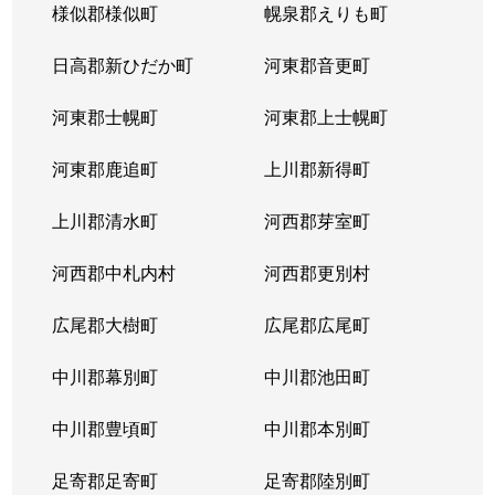
様似郡様似町
幌泉郡えりも町
日高郡新ひだか町
河東郡音更町
河東郡士幌町
河東郡上士幌町
河東郡鹿追町
上川郡新得町
上川郡清水町
河西郡芽室町
河西郡中札内村
河西郡更別村
広尾郡大樹町
広尾郡広尾町
中川郡幕別町
中川郡池田町
中川郡豊頃町
中川郡本別町
足寄郡足寄町
足寄郡陸別町