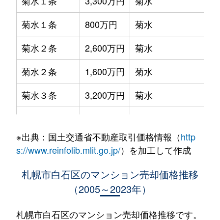
菊水１条
3,300万円
菊水
菊水１条
800万円
菊水
菊水２条
2,600万円
菊水
菊水２条
1,600万円
菊水
菊水３条
3,200万円
菊水
菊水５条
550万円
菊水
※出典：国土交通省不動産取引価格情報（
http
菊水７条
3,100万円
菊水
s://www.reinfolib.mlit.go.jp/
）を加工して作成
菊水７条
280万円
菊水
札幌市白石区のマンション売却価格推移
（2005～2023年）
菊水７条
450万円
菊水
菊水８条
3,000万円
東札幌
札幌市白石区のマンション売却価格推移です。