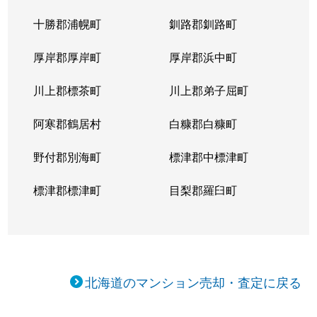
十勝郡浦幌町
釧路郡釧路町
厚岸郡厚岸町
厚岸郡浜中町
川上郡標茶町
川上郡弟子屈町
阿寒郡鶴居村
白糠郡白糠町
野付郡別海町
標津郡中標津町
標津郡標津町
目梨郡羅臼町
北海道のマンション売却・査定に戻る