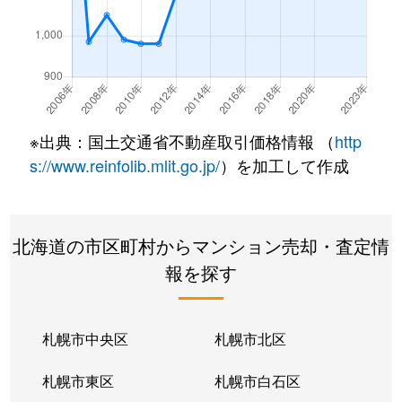
南郷通
350万円
白石(札幌市営)
南郷通
2,500万円
白石(札幌市営)
南郷通
3,300万円
白石(札幌市営)
※出典：国土交通省不動産取引価格情報 （
http
南郷通
3,900万円
白石(札幌市営)
s://www.reinfolib.mlit.go.jp/
）を加工して作成
南郷通
2,100万円
白石(札幌市営)
北海道の市区町村からマンション売却・査定情
南郷通
1,600万円
白石(札幌市営)
報を探す
南郷通
2,500万円
白石(札幌市営)
南郷通
2,300万円
白石(札幌市営)
札幌市中央区
札幌市北区
南郷通
1,900万円
白石(札幌市営)
札幌市東区
札幌市白石区