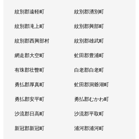
紋別郡遠軽町
紋別郡湧別町
紋別郡滝上町
紋別郡興部町
紋別郡西興部村
紋別郡雄武町
網走郡大空町
虻田郡豊浦町
有珠郡壮瞥町
白老郡白老町
勇払郡厚真町
虻田郡洞爺湖町
勇払郡安平町
勇払郡むかわ町
沙流郡日高町
沙流郡平取町
新冠郡新冠町
浦河郡浦河町