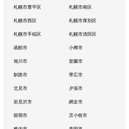
南郷通
2,200万円
白石(札幌市営)
札幌市豊平区
札幌市南区
南郷通
1,600万円
南郷13丁目
札幌市西区
札幌市厚別区
南郷通
2,600万円
南郷13丁目
札幌市手稲区
札幌市清田区
南郷通
1,900万円
南郷13丁目
函館市
小樽市
南郷通
2,900万円
南郷18丁目
旭川市
室蘭市
南郷通
1,500万円
南郷18丁目
釧路市
帯広市
南郷通
1,900万円
南郷18丁目
北見市
夕張市
南郷通
1,800万円
南郷18丁目
岩見沢市
網走市
東札幌１条
留萌市
2,900万円
苫小牧市
白石(札幌市営)
稚内市
美唄市