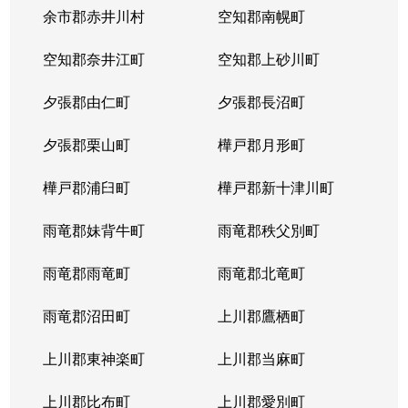
本郷通
1,200万円
南郷7丁目
余市郡赤井川村
空知郡南幌町
本郷通
1,600万円
南郷7丁目
空知郡奈井江町
空知郡上砂川町
本通
810万円
白石(ＪＲ北海道)
夕張郡由仁町
夕張郡長沼町
本通
940万円
白石(ＪＲ北海道)
夕張郡栗山町
樺戸郡月形町
本通
850万円
白石(ＪＲ北海道)
樺戸郡浦臼町
樺戸郡新十津川町
本通
2,700万円
白石(札幌市営)
雨竜郡妹背牛町
雨竜郡秩父別町
本通
430万円
南郷13丁目
雨竜郡雨竜町
雨竜郡北竜町
本通
3,400万円
南郷13丁目
雨竜郡沼田町
上川郡鷹栖町
本通
1,200万円
南郷13丁目
上川郡東神楽町
上川郡当麻町
本通
2,000万円
南郷18丁目
上川郡比布町
上川郡愛別町