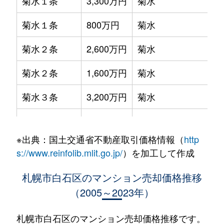
菊水１条
3,300万円
菊水
菊水１条
800万円
菊水
菊水２条
2,600万円
菊水
菊水２条
1,600万円
菊水
菊水３条
3,200万円
菊水
菊水５条
550万円
菊水
※出典：国土交通省不動産取引価格情報（
http
菊水７条
3,100万円
菊水
s://www.reinfolib.mlit.go.jp/
）を加工して作成
菊水７条
280万円
菊水
札幌市白石区のマンション売却価格推移
（2005～2023年）
菊水７条
450万円
菊水
菊水８条
3,000万円
東札幌
札幌市白石区のマンション売却価格推移です。