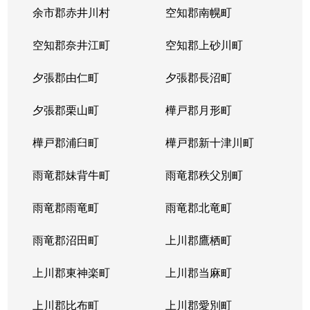
本郷通
1,200万円
南郷7丁目
余市郡赤井川村
空知郡南幌町
本郷通
1,600万円
南郷7丁目
空知郡奈井江町
空知郡上砂川町
本通
810万円
白石(ＪＲ北海道)
夕張郡由仁町
夕張郡長沼町
本通
940万円
白石(ＪＲ北海道)
夕張郡栗山町
樺戸郡月形町
本通
850万円
白石(ＪＲ北海道)
樺戸郡浦臼町
樺戸郡新十津川町
本通
2,700万円
白石(札幌市営)
雨竜郡妹背牛町
雨竜郡秩父別町
本通
430万円
南郷13丁目
雨竜郡雨竜町
雨竜郡北竜町
本通
3,400万円
南郷13丁目
雨竜郡沼田町
上川郡鷹栖町
本通
1,200万円
南郷13丁目
上川郡東神楽町
上川郡当麻町
本通
2,000万円
南郷18丁目
上川郡比布町
上川郡愛別町