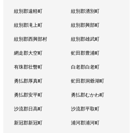
紋別郡遠軽町
紋別郡湧別町
紋別郡滝上町
紋別郡興部町
紋別郡西興部村
紋別郡雄武町
網走郡大空町
虻田郡豊浦町
有珠郡壮瞥町
白老郡白老町
勇払郡厚真町
虻田郡洞爺湖町
勇払郡安平町
勇払郡むかわ町
沙流郡日高町
沙流郡平取町
新冠郡新冠町
浦河郡浦河町