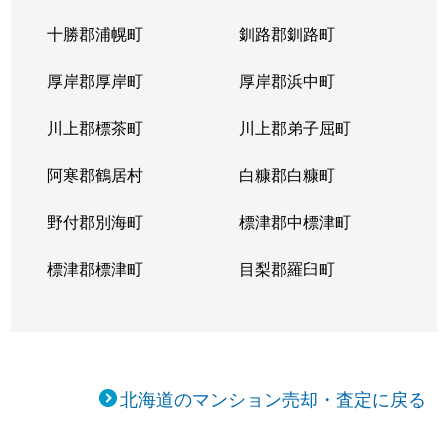
十勝郡浦幌町
釧路郡釧路町
厚岸郡厚岸町
厚岸郡浜中町
川上郡標茶町
川上郡弟子屈町
阿寒郡鶴居村
白糠郡白糠町
野付郡別海町
標津郡中標津町
標津郡標津町
目梨郡羅臼町
北海道のマンション売却・査定に戻る