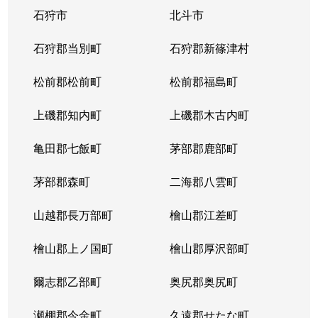
石狩市
北斗市
東札幌３条
1,800万円
東札幌
石狩郡当別町
石狩郡新篠津村
東札幌３条
2,200万円
東札幌
松前郡松前町
松前郡福島町
東札幌３条
1,900万円
東札幌
上磯郡知内町
上磯郡木古内町
東札幌３条
1,300万円
東札幌
亀田郡七飯町
茅部郡鹿部町
東札幌４条
3,100万円
東札幌
茅部郡森町
二海郡八雲町
東札幌４条
300万円
東札幌
山越郡長万部町
檜山郡江差町
東札幌５条
3,300万円
東札幌
檜山郡上ノ国町
檜山郡厚沢部町
東札幌５条
2,100万円
東札幌
爾志郡乙部町
奥尻郡奥尻町
東札幌５条
780万円
東札幌
瀬棚郡今金町
久遠郡せたな町