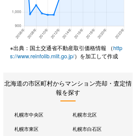
南郷通
350万円
白石(札幌市営)
南郷通
2,500万円
白石(札幌市営)
南郷通
3,300万円
白石(札幌市営)
※出典：国土交通省不動産取引価格情報 （
http
南郷通
3,900万円
白石(札幌市営)
s://www.reinfolib.mlit.go.jp/
）を加工して作成
南郷通
2,100万円
白石(札幌市営)
北海道の市区町村からマンション売却・査定情
南郷通
1,600万円
白石(札幌市営)
報を探す
南郷通
2,500万円
白石(札幌市営)
南郷通
2,300万円
白石(札幌市営)
札幌市中央区
札幌市北区
南郷通
1,900万円
白石(札幌市営)
札幌市東区
札幌市白石区