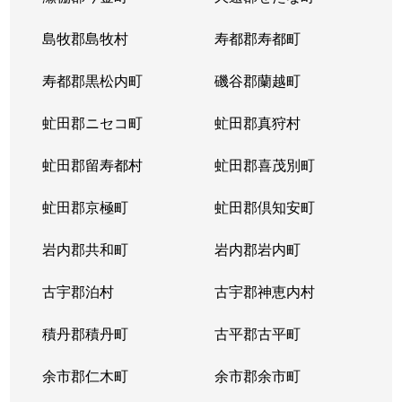
東札幌５条
600万円
東札幌
島牧郡島牧村
寿都郡寿都町
東札幌５条
2,700万円
東札幌
寿都郡黒松内町
磯谷郡蘭越町
東札幌６条
930万円
白石(札幌市営)
虻田郡ニセコ町
虻田郡真狩村
平和通
300万円
白石(ＪＲ北海道)
虻田郡留寿都村
虻田郡喜茂別町
平和通
1,800万円
南郷18丁目
虻田郡京極町
虻田郡倶知安町
本郷通
2,300万円
白石(札幌市営)
岩内郡共和町
岩内郡岩内町
本郷通
2,500万円
白石(札幌市営)
古宇郡泊村
古宇郡神恵内村
本郷通
210万円
南郷13丁目
積丹郡積丹町
古平郡古平町
本郷通
1,200万円
南郷7丁目
余市郡仁木町
余市郡余市町