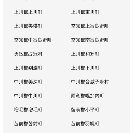
本通
300万円
南郷18丁目
上川郡上川町
上川郡東川町
本通
700万円
南郷7丁目
上川郡美瑛町
空知郡上富良野町
空知郡中富良野町
空知郡南富良野町
勇払郡占冠村
上川郡和寒町
上川郡剣淵町
上川郡下川町
中川郡美深町
中川郡音威子府村
中川郡中川町
雨竜郡幌加内町
増毛郡増毛町
留萌郡小平町
苫前郡苫前町
苫前郡羽幌町