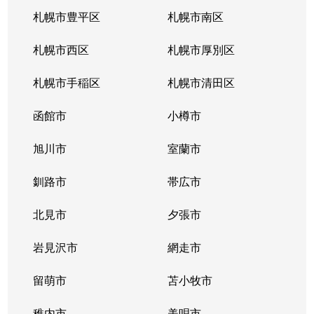
南郷通
2,200万円
白石(札幌市営)
札幌市豊平区
札幌市南区
南郷通
1,600万円
南郷13丁目
札幌市西区
札幌市厚別区
南郷通
2,600万円
南郷13丁目
札幌市手稲区
札幌市清田区
南郷通
1,900万円
南郷13丁目
函館市
小樽市
南郷通
2,900万円
南郷18丁目
旭川市
室蘭市
南郷通
1,500万円
南郷18丁目
釧路市
帯広市
南郷通
1,900万円
南郷18丁目
北見市
夕張市
南郷通
1,800万円
南郷18丁目
岩見沢市
網走市
東札幌１条
留萌市
2,900万円
苫小牧市
白石(札幌市営)
稚内市
美唄市