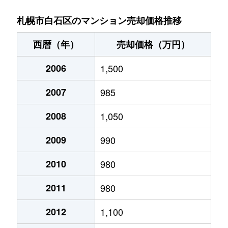
菊水９条
850万円
東札幌
札幌市白石区のマンション売却価格推移
菊水元町３条
1,500万円
白石(ＪＲ北海道)
西暦（年）
売却価格（万円）
北郷１条
1,200万円
白石(ＪＲ北海道)
2006
1,500
北郷１条
2,100万円
白石(ＪＲ北海道)
2007
985
北郷２条
1,300万円
白石(ＪＲ北海道)
2008
1,050
北郷３条
1,400万円
白石(ＪＲ北海道)
2009
990
北郷４条
200万円
白石(ＪＲ北海道)
2010
980
2011
980
北郷４条
1,600万円
白石(ＪＲ北海道)
2012
1,100
北郷５条
690万円
白石(ＪＲ北海道)