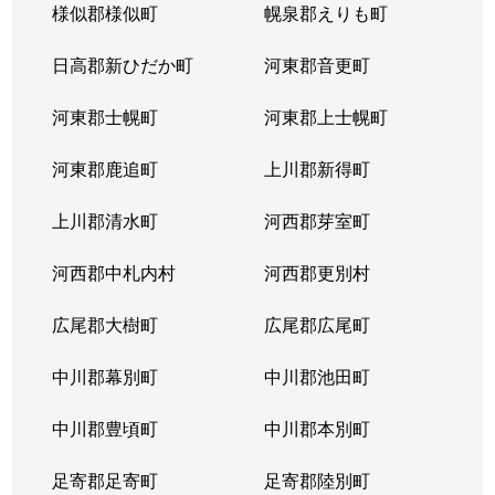
様似郡様似町
幌泉郡えりも町
日高郡新ひだか町
河東郡音更町
河東郡士幌町
河東郡上士幌町
河東郡鹿追町
上川郡新得町
上川郡清水町
河西郡芽室町
河西郡中札内村
河西郡更別村
広尾郡大樹町
広尾郡広尾町
中川郡幕別町
中川郡池田町
中川郡豊頃町
中川郡本別町
足寄郡足寄町
足寄郡陸別町