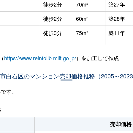
徒歩2分
70m²
築27年
徒歩2分
60m²
築28年
徒歩3分
75m²
築11年
徒歩8分
65m²
築36年
（
https://www.reinfolib.mlit.go.jp/
）を加工して作成
徒歩7分
85m²
築16年
市白石区のマンション売却価格推移（2005～202
徒歩9分
25m²
築32年
徒歩9分
25m²
築32年
移です。
幌
徒歩9分
75m²
築16年
移
幌
徒歩13分
65m²
築28年
売却価格
(ＪＲ北海道)
徒歩21分
80m²
築34年