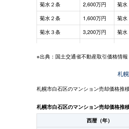
菊水２条
2,600万円
菊水
菊水２条
1,600万円
菊水
菊水３条
3,200万円
菊水
菊水５条
550万円
菊水
※出典：国土交通省不動産取引価格情報
菊水７条
3,100万円
菊水
菊水７条
280万円
菊水
札幌
菊水７条
450万円
菊水
札幌市白石区のマンション売却価格推
菊水８条
3,000万円
東札
札幌市白石区のマンション売却価格推
菊水９条
850万円
東札
西暦（年）
菊水元町３条
1,500万円
白石