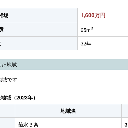
1,600万円
相場
2
積
65m
数
32年
れた地域
地域です。
域（2023年）
地域名
菊水３条
3