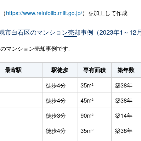
 （
https://www.reinfolib.mlit.go.jp/
）を加工して作成
幌市白石区のマンション売却事例（2023年1～12
石区のマンション売却事例です。
最寄駅
駅徒歩
専有面積
築年数
徒歩4分
35m²
築38年
徒歩4分
45m²
築38年
徒歩3分
90m²
築14年
徒歩4分
35m²
築38年