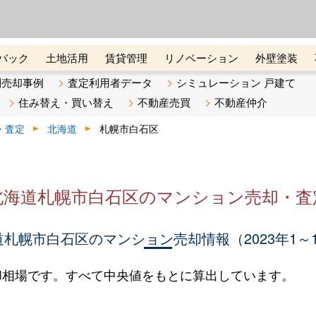
ーズ株式会社（東証グロース上
初めての方へ
ビスです 証券コード：4445
バック
土地活用
賃貸管理
リノベーション
外壁塗装
ライン講座
リビンマガジンBiz
不動産売却ご相談デスク
別売却事例
査定利用者データ
シミュレーション 戸建て
住み替え・買い替え
不動産売買
不動産仲介
・査定
北海道
札幌市白石区
北海道札幌市白石区のマンション売却・査
札幌市白石区のマンション売却情報（2023年1～
却相場です。すべて中央値をもとに算出しています。