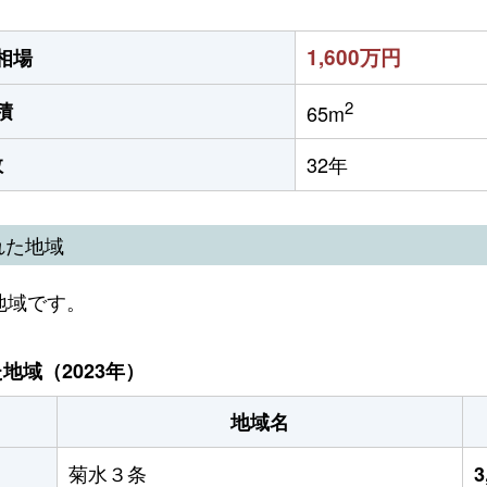
1,600万円
相場
2
積
65m
数
32年
れた地域
地域です。
域（2023年）
地域名
菊水３条
3