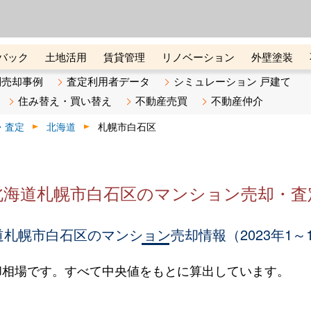
ーズ株式会社（東証グロース上
初めての方へ
ビスです 証券コード：4445
バック
土地活用
賃貸管理
リノベーション
外壁塗装
ライン講座
リビンマガジンBiz
不動産売却ご相談デスク
別売却事例
査定利用者データ
シミュレーション 戸建て
住み替え・買い替え
不動産売買
不動産仲介
・査定
北海道
札幌市白石区
北海道札幌市白石区のマンション売却・査
札幌市白石区のマンション売却情報（2023年1～
却相場です。すべて中央値をもとに算出しています。