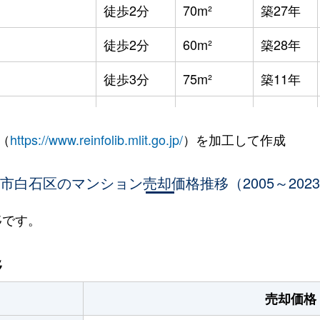
徒歩2分
70m²
築27年
徒歩2分
60m²
築28年
徒歩3分
75m²
築11年
徒歩8分
65m²
築36年
（
https://www.reinfolib.mlit.go.jp/
）を加工して作成
徒歩7分
85m²
築16年
市白石区のマンション売却価格推移（2005～202
徒歩9分
25m²
築32年
徒歩9分
25m²
築32年
移です。
幌
徒歩9分
75m²
築16年
移
幌
徒歩13分
65m²
築28年
売却価格
(ＪＲ北海道)
徒歩21分
80m²
築34年