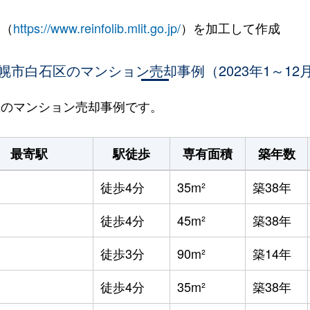
 （
https://www.reinfolib.mlit.go.jp/
）を加工して作成
幌市白石区のマンション売却事例（2023年1～12
石区のマンション売却事例です。
最寄駅
駅徒歩
専有面積
築年数
徒歩4分
35m²
築38年
徒歩4分
45m²
築38年
徒歩3分
90m²
築14年
徒歩4分
35m²
築38年