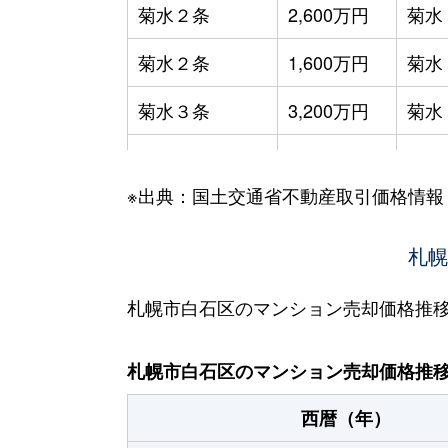
菊水２条
2,600万円
菊水
菊水２条
1,600万円
菊水
菊水３条
3,200万円
菊水
菊水５条
550万円
菊水
※出典：国土交通省不動産取引価格情報
菊水７条
3,100万円
菊水
菊水７条
280万円
菊水
札幌
菊水７条
450万円
菊水
札幌市白石区のマンション売却価格推
菊水８条
3,000万円
東札
札幌市白石区のマンション売却価格推
菊水９条
850万円
東札
西暦（年）
菊水元町３条
1,500万円
白石