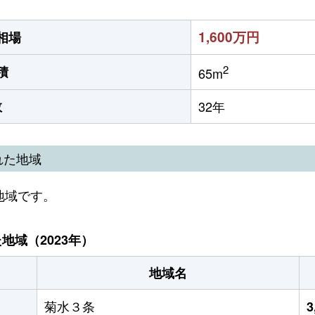
1,600万円
相場
2
積
65m
数
32年
れた地域
地域です。
域（2023年）
地域名
菊水３条
3