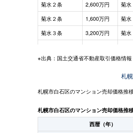
菊水２条
2,600万円
菊水
菊水２条
1,600万円
菊水
菊水３条
3,200万円
菊水
菊水５条
550万円
菊水
※出典：国土交通省不動産取引価格情報
菊水７条
3,100万円
菊水
菊水７条
280万円
菊水
札幌
菊水７条
450万円
菊水
札幌市白石区のマンション売却価格推
菊水８条
3,000万円
東札
札幌市白石区のマンション売却価格推
菊水９条
850万円
東札
西暦（年）
菊水元町３条
1,500万円
白石