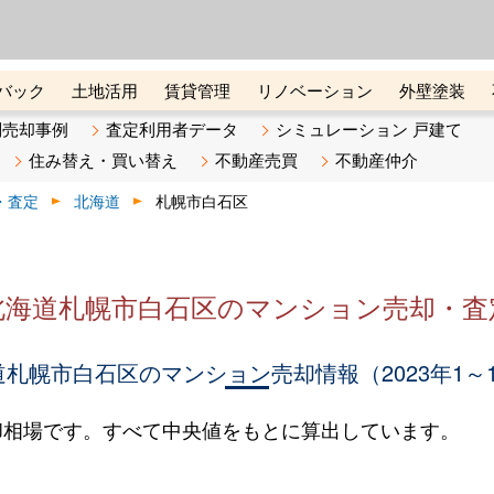
ーズ株式会社（東証グロース上
初めての方へ
ビスです 証券コード：4445
バック
土地活用
賃貸管理
リノベーション
外壁塗装
ライン講座
リビンマガジンBiz
不動産売却ご相談デスク
別売却事例
査定利用者データ
シミュレーション 戸建て
住み替え・買い替え
不動産売買
不動産仲介
・査定
北海道
札幌市白石区
北海道札幌市白石区のマンション売却・査
札幌市白石区のマンション売却情報（2023年1～
却相場です。すべて中央値をもとに算出しています。