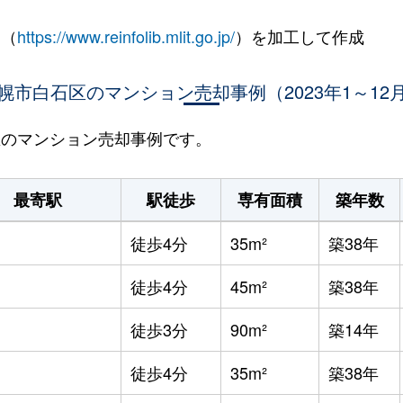
 （
https://www.reinfolib.mlit.go.jp/
）を加工して作成
幌市白石区のマンション売却事例（2023年1～12
石区のマンション売却事例です。
最寄駅
駅徒歩
専有面積
築年数
徒歩4分
35m²
築38年
徒歩4分
45m²
築38年
徒歩3分
90m²
築14年
徒歩4分
35m²
築38年