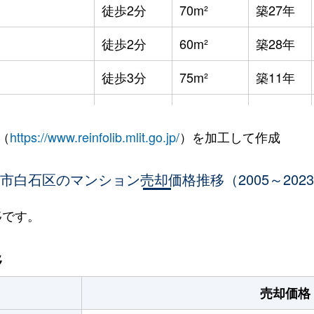
徒歩2分
70m²
築27年
徒歩2分
60m²
築28年
徒歩3分
75m²
築11年
徒歩8分
65m²
築36年
（
https://www.reinfolib.mlit.go.jp/
）を加工して作成
徒歩7分
85m²
築16年
市白石区のマンション売却価格推移（2005～202
徒歩9分
25m²
築32年
徒歩9分
25m²
築32年
移です。
幌
徒歩9分
75m²
築16年
移
幌
徒歩13分
65m²
築28年
売却価格
(ＪＲ北海道)
徒歩21分
80m²
築34年