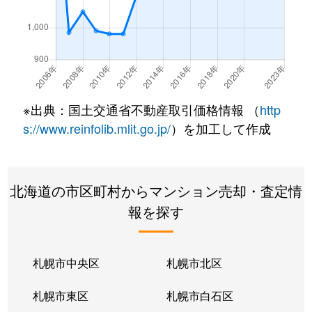
南郷通
350万円
白石(札幌市営)
南郷通
2,500万円
白石(札幌市営)
南郷通
3,300万円
白石(札幌市営)
※出典：国土交通省不動産取引価格情報 （
http
南郷通
3,900万円
白石(札幌市営)
s://www.reinfolib.mlit.go.jp/
）を加工して作成
南郷通
2,100万円
白石(札幌市営)
北海道の市区町村からマンション売却・査定情
南郷通
1,600万円
白石(札幌市営)
報を探す
南郷通
2,500万円
白石(札幌市営)
南郷通
2,300万円
白石(札幌市営)
札幌市中央区
札幌市北区
南郷通
1,900万円
白石(札幌市営)
札幌市東区
札幌市白石区