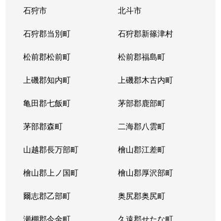
石狩市
北斗市
東札幌３条
1,800万円
東札幌
石狩郡当別町
石狩郡新篠津村
東札幌３条
2,200万円
東札幌
松前郡松前町
松前郡福島町
東札幌３条
1,900万円
東札幌
上磯郡知内町
上磯郡木古内町
東札幌３条
1,300万円
東札幌
亀田郡七飯町
茅部郡鹿部町
東札幌４条
3,100万円
東札幌
茅部郡森町
二海郡八雲町
東札幌４条
300万円
東札幌
山越郡長万部町
檜山郡江差町
東札幌５条
3,300万円
東札幌
檜山郡上ノ国町
檜山郡厚沢部町
東札幌５条
2,100万円
東札幌
爾志郡乙部町
奥尻郡奥尻町
東札幌５条
780万円
東札幌
瀬棚郡今金町
久遠郡せたな町