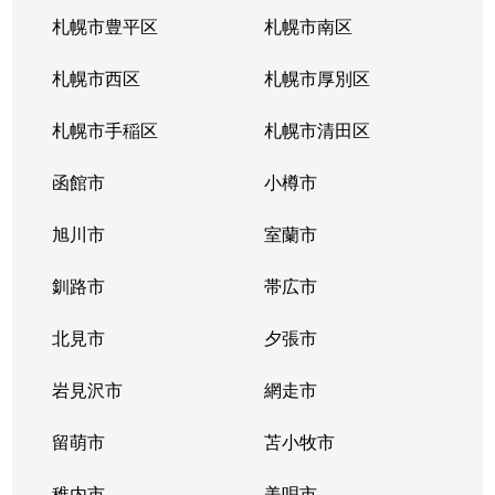
南郷通
2,200万円
白石(札幌市営)
札幌市豊平区
札幌市南区
南郷通
1,600万円
南郷13丁目
札幌市西区
札幌市厚別区
南郷通
2,600万円
南郷13丁目
札幌市手稲区
札幌市清田区
南郷通
1,900万円
南郷13丁目
函館市
小樽市
南郷通
2,900万円
南郷18丁目
旭川市
室蘭市
南郷通
1,500万円
南郷18丁目
釧路市
帯広市
南郷通
1,900万円
南郷18丁目
北見市
夕張市
南郷通
1,800万円
南郷18丁目
岩見沢市
網走市
東札幌１条
留萌市
2,900万円
苫小牧市
白石(札幌市営)
稚内市
美唄市