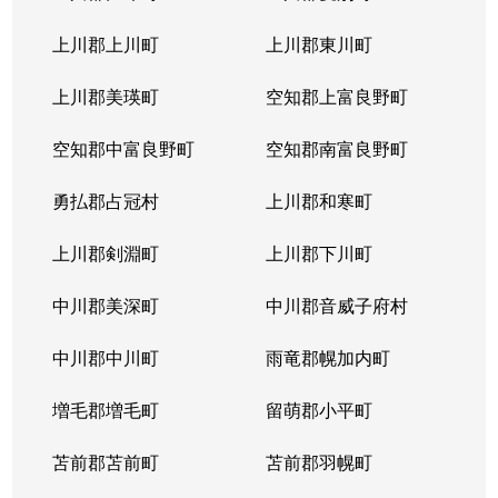
本通
300万円
南郷18丁目
上川郡上川町
上川郡東川町
本通
700万円
南郷7丁目
上川郡美瑛町
空知郡上富良野町
空知郡中富良野町
空知郡南富良野町
勇払郡占冠村
上川郡和寒町
上川郡剣淵町
上川郡下川町
中川郡美深町
中川郡音威子府村
中川郡中川町
雨竜郡幌加内町
増毛郡増毛町
留萌郡小平町
苫前郡苫前町
苫前郡羽幌町