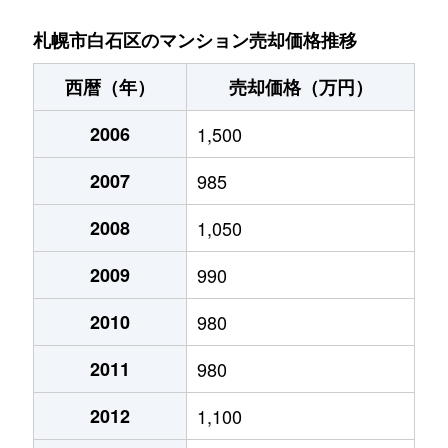
菊水９条
850万円
東札幌
札幌市白石区のマンション売却価格推移
菊水元町３条
1,500万円
白石(ＪＲ北海道)
西暦（年）
売却価格（万円）
北郷１条
1,200万円
白石(ＪＲ北海道)
2006
1,500
北郷１条
2,100万円
白石(ＪＲ北海道)
2007
985
北郷２条
1,300万円
白石(ＪＲ北海道)
2008
1,050
北郷３条
1,400万円
白石(ＪＲ北海道)
2009
990
北郷４条
200万円
白石(ＪＲ北海道)
2010
980
2011
980
北郷４条
1,600万円
白石(ＪＲ北海道)
2012
1,100
北郷５条
690万円
白石(ＪＲ北海道)