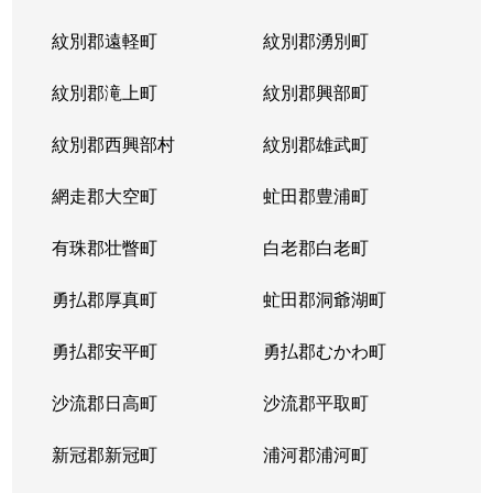
紋別郡遠軽町
紋別郡湧別町
紋別郡滝上町
紋別郡興部町
紋別郡西興部村
紋別郡雄武町
網走郡大空町
虻田郡豊浦町
有珠郡壮瞥町
白老郡白老町
勇払郡厚真町
虻田郡洞爺湖町
勇払郡安平町
勇払郡むかわ町
沙流郡日高町
沙流郡平取町
新冠郡新冠町
浦河郡浦河町