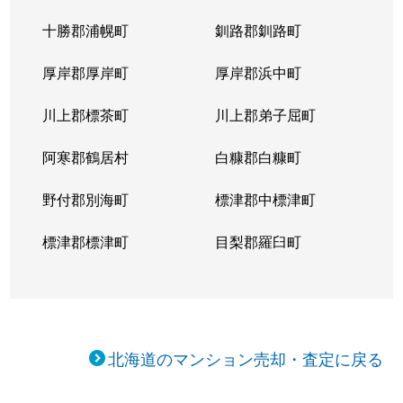
十勝郡浦幌町
釧路郡釧路町
厚岸郡厚岸町
厚岸郡浜中町
川上郡標茶町
川上郡弟子屈町
阿寒郡鶴居村
白糠郡白糠町
野付郡別海町
標津郡中標津町
標津郡標津町
目梨郡羅臼町
北海道のマンション売却・査定に戻る