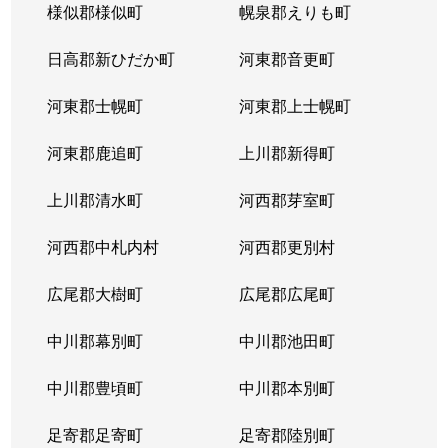
様似郡様似町
幌泉郡えりも町
日高郡新ひだか町
河東郡音更町
河東郡士幌町
河東郡上士幌町
河東郡鹿追町
上川郡新得町
上川郡清水町
河西郡芽室町
河西郡中札内村
河西郡更別村
広尾郡大樹町
広尾郡広尾町
中川郡幕別町
中川郡池田町
中川郡豊頃町
中川郡本別町
足寄郡足寄町
足寄郡陸別町