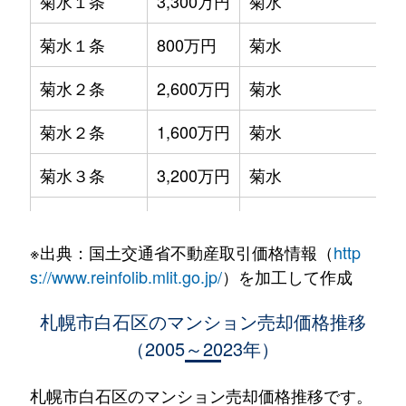
菊水１条
3,300万円
菊水
菊水１条
800万円
菊水
菊水２条
2,600万円
菊水
菊水２条
1,600万円
菊水
菊水３条
3,200万円
菊水
菊水５条
550万円
菊水
※出典：国土交通省不動産取引価格情報（
http
菊水７条
3,100万円
菊水
s://www.reinfolib.mlit.go.jp/
）を加工して作成
菊水７条
280万円
菊水
札幌市白石区のマンション売却価格推移
（2005～2023年）
菊水７条
450万円
菊水
菊水８条
3,000万円
東札幌
札幌市白石区のマンション売却価格推移です。