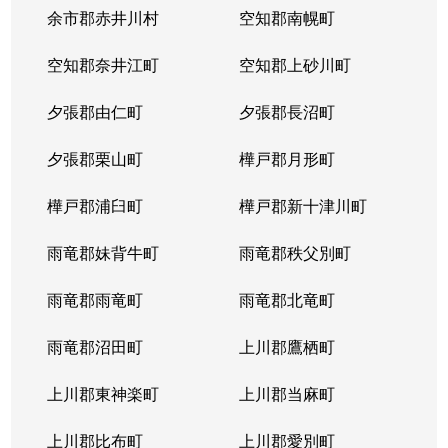
本郷通
1,200万円
南郷7丁目
余市郡赤井川村
空知郡南幌町
本郷通
1,600万円
南郷7丁目
空知郡奈井江町
空知郡上砂川町
本通
810万円
白石(ＪＲ北海道)
夕張郡由仁町
夕張郡長沼町
本通
940万円
白石(ＪＲ北海道)
夕張郡栗山町
樺戸郡月形町
本通
850万円
白石(ＪＲ北海道)
樺戸郡浦臼町
樺戸郡新十津川町
本通
2,700万円
白石(札幌市営)
雨竜郡妹背牛町
雨竜郡秩父別町
本通
430万円
南郷13丁目
雨竜郡雨竜町
雨竜郡北竜町
本通
3,400万円
南郷13丁目
雨竜郡沼田町
上川郡鷹栖町
本通
1,200万円
南郷13丁目
上川郡東神楽町
上川郡当麻町
本通
2,000万円
南郷18丁目
上川郡比布町
上川郡愛別町