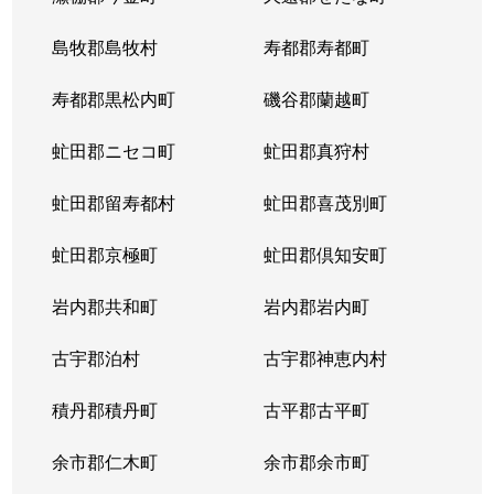
東札幌５条
600万円
東札幌
島牧郡島牧村
寿都郡寿都町
東札幌５条
2,700万円
東札幌
寿都郡黒松内町
磯谷郡蘭越町
東札幌６条
930万円
白石(札幌市営)
虻田郡ニセコ町
虻田郡真狩村
平和通
300万円
白石(ＪＲ北海道)
虻田郡留寿都村
虻田郡喜茂別町
平和通
1,800万円
南郷18丁目
虻田郡京極町
虻田郡倶知安町
本郷通
2,300万円
白石(札幌市営)
岩内郡共和町
岩内郡岩内町
本郷通
2,500万円
白石(札幌市営)
古宇郡泊村
古宇郡神恵内村
本郷通
210万円
南郷13丁目
積丹郡積丹町
古平郡古平町
本郷通
1,200万円
南郷7丁目
余市郡仁木町
余市郡余市町