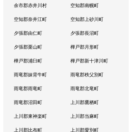
本郷通
1,200万円
南郷7丁目
余市郡赤井川村
空知郡南幌町
本郷通
1,600万円
南郷7丁目
空知郡奈井江町
空知郡上砂川町
本通
810万円
白石(ＪＲ北海道)
夕張郡由仁町
夕張郡長沼町
本通
940万円
白石(ＪＲ北海道)
夕張郡栗山町
樺戸郡月形町
本通
850万円
白石(ＪＲ北海道)
樺戸郡浦臼町
樺戸郡新十津川町
本通
2,700万円
白石(札幌市営)
雨竜郡妹背牛町
雨竜郡秩父別町
本通
430万円
南郷13丁目
雨竜郡雨竜町
雨竜郡北竜町
本通
3,400万円
南郷13丁目
雨竜郡沼田町
上川郡鷹栖町
本通
1,200万円
南郷13丁目
上川郡東神楽町
上川郡当麻町
本通
2,000万円
南郷18丁目
上川郡比布町
上川郡愛別町