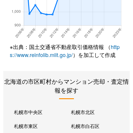
南郷通
350万円
白石(札幌市営)
南郷通
2,500万円
白石(札幌市営)
南郷通
3,300万円
白石(札幌市営)
※出典：国土交通省不動産取引価格情報 （
http
南郷通
3,900万円
白石(札幌市営)
s://www.reinfolib.mlit.go.jp/
）を加工して作成
南郷通
2,100万円
白石(札幌市営)
北海道の市区町村からマンション売却・査定情
南郷通
1,600万円
白石(札幌市営)
報を探す
南郷通
2,500万円
白石(札幌市営)
南郷通
2,300万円
白石(札幌市営)
札幌市中央区
札幌市北区
南郷通
1,900万円
白石(札幌市営)
札幌市東区
札幌市白石区