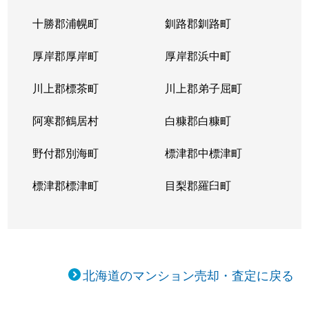
十勝郡浦幌町
釧路郡釧路町
厚岸郡厚岸町
厚岸郡浜中町
川上郡標茶町
川上郡弟子屈町
阿寒郡鶴居村
白糠郡白糠町
野付郡別海町
標津郡中標津町
標津郡標津町
目梨郡羅臼町
北海道のマンション売却・査定に戻る