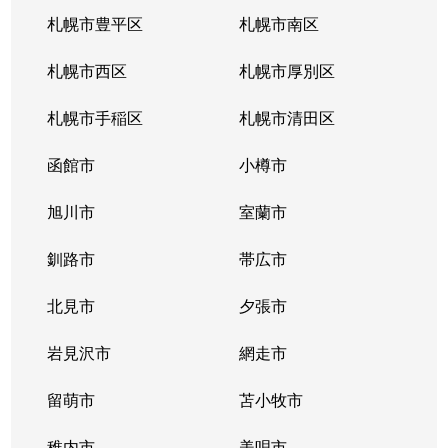
南郷通
2,200万円
白石(札幌市営)
札幌市豊平区
札幌市南区
南郷通
1,600万円
南郷13丁目
札幌市西区
札幌市厚別区
南郷通
2,600万円
南郷13丁目
札幌市手稲区
札幌市清田区
南郷通
1,900万円
南郷13丁目
函館市
小樽市
南郷通
2,900万円
南郷18丁目
旭川市
室蘭市
南郷通
1,500万円
南郷18丁目
釧路市
帯広市
南郷通
1,900万円
南郷18丁目
北見市
夕張市
南郷通
1,800万円
南郷18丁目
岩見沢市
網走市
東札幌１条
留萌市
2,900万円
苫小牧市
白石(札幌市営)
稚内市
美唄市