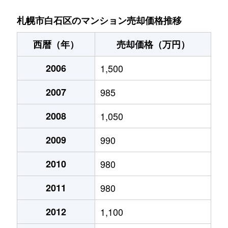
菊水９条
850万円
東札幌
札幌市白石区のマンション売却価格推移
菊水元町３条
1,500万円
白石(ＪＲ北海道)
西暦（年）
売却価格（万円）
北郷１条
1,200万円
白石(ＪＲ北海道)
2006
1,500
北郷１条
2,100万円
白石(ＪＲ北海道)
2007
985
北郷２条
1,300万円
白石(ＪＲ北海道)
2008
1,050
北郷３条
1,400万円
白石(ＪＲ北海道)
2009
990
北郷４条
200万円
白石(ＪＲ北海道)
2010
980
2011
980
北郷４条
1,600万円
白石(ＪＲ北海道)
2012
1,100
北郷５条
690万円
白石(ＪＲ北海道)