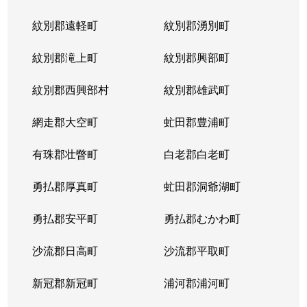
紋別郡遠軽町
紋別郡湧別町
紋別郡滝上町
紋別郡興部町
紋別郡西興部村
紋別郡雄武町
網走郡大空町
虻田郡豊浦町
有珠郡壮瞥町
白老郡白老町
勇払郡厚真町
虻田郡洞爺湖町
勇払郡安平町
勇払郡むかわ町
沙流郡日高町
沙流郡平取町
新冠郡新冠町
浦河郡浦河町