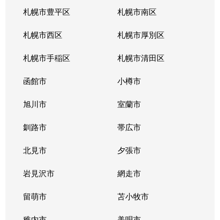
南郷通
2,200万円
白石(札幌市営)
札幌市豊平区
札幌市南区
南郷通
1,600万円
南郷13丁目
札幌市西区
札幌市厚別区
南郷通
2,600万円
南郷13丁目
札幌市手稲区
札幌市清田区
南郷通
1,900万円
南郷13丁目
函館市
小樽市
南郷通
2,900万円
南郷18丁目
旭川市
室蘭市
南郷通
1,500万円
南郷18丁目
釧路市
帯広市
南郷通
1,900万円
南郷18丁目
北見市
夕張市
南郷通
1,800万円
南郷18丁目
岩見沢市
網走市
東札幌１条
留萌市
2,900万円
苫小牧市
白石(札幌市営)
稚内市
美唄市