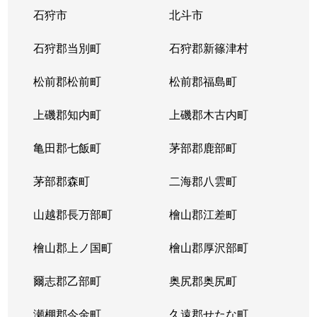
石狩市
北斗市
東札幌３条
1,800万円
東札幌
石狩郡当別町
石狩郡新篠津村
東札幌３条
2,200万円
東札幌
松前郡松前町
松前郡福島町
東札幌３条
1,900万円
東札幌
上磯郡知内町
上磯郡木古内町
東札幌３条
1,300万円
東札幌
亀田郡七飯町
茅部郡鹿部町
東札幌４条
3,100万円
東札幌
茅部郡森町
二海郡八雲町
東札幌４条
300万円
東札幌
山越郡長万部町
檜山郡江差町
東札幌５条
3,300万円
東札幌
檜山郡上ノ国町
檜山郡厚沢部町
東札幌５条
2,100万円
東札幌
爾志郡乙部町
奥尻郡奥尻町
東札幌５条
780万円
東札幌
瀬棚郡今金町
久遠郡せたな町