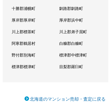
十勝郡浦幌町
釧路郡釧路町
厚岸郡厚岸町
厚岸郡浜中町
川上郡標茶町
川上郡弟子屈町
阿寒郡鶴居村
白糠郡白糠町
野付郡別海町
標津郡中標津町
標津郡標津町
目梨郡羅臼町
北海道のマンション売却・査定に戻る