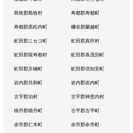
東札幌５条
600万円
東札幌
島牧郡島牧村
寿都郡寿都町
東札幌５条
2,700万円
東札幌
寿都郡黒松内町
磯谷郡蘭越町
東札幌６条
930万円
白石(札幌市営)
虻田郡ニセコ町
虻田郡真狩村
平和通
300万円
白石(ＪＲ北海道)
虻田郡留寿都村
虻田郡喜茂別町
平和通
1,800万円
南郷18丁目
虻田郡京極町
虻田郡倶知安町
本郷通
2,300万円
白石(札幌市営)
岩内郡共和町
岩内郡岩内町
本郷通
2,500万円
白石(札幌市営)
古宇郡泊村
古宇郡神恵内村
本郷通
210万円
南郷13丁目
積丹郡積丹町
古平郡古平町
本郷通
1,200万円
南郷7丁目
余市郡仁木町
余市郡余市町