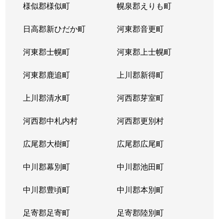
様似郡様似町
幌泉郡えりも町
日高郡新ひだか町
河東郡音更町
河東郡士幌町
河東郡上士幌町
河東郡鹿追町
上川郡新得町
上川郡清水町
河西郡芽室町
河西郡中札内村
河西郡更別村
広尾郡大樹町
広尾郡広尾町
中川郡幕別町
中川郡池田町
中川郡豊頃町
中川郡本別町
足寄郡足寄町
足寄郡陸別町