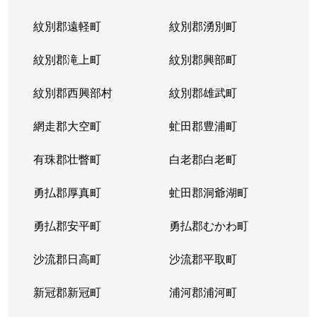
紋別郡遠軽町
紋別郡湧別町
紋別郡滝上町
紋別郡興部町
紋別郡西興部村
紋別郡雄武町
網走郡大空町
虻田郡豊浦町
有珠郡壮瞥町
白老郡白老町
勇払郡厚真町
虻田郡洞爺湖町
勇払郡安平町
勇払郡むかわ町
沙流郡日高町
沙流郡平取町
新冠郡新冠町
浦河郡浦河町