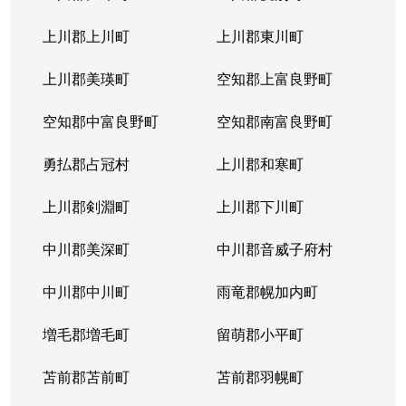
本通
300万円
南郷18丁目
上川郡上川町
上川郡東川町
本通
700万円
南郷7丁目
上川郡美瑛町
空知郡上富良野町
空知郡中富良野町
空知郡南富良野町
勇払郡占冠村
上川郡和寒町
上川郡剣淵町
上川郡下川町
中川郡美深町
中川郡音威子府村
中川郡中川町
雨竜郡幌加内町
増毛郡増毛町
留萌郡小平町
苫前郡苫前町
苫前郡羽幌町