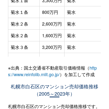
菊水１条
3,300万円
菊水
菊水１条
800万円
菊水
菊水２条
2,600万円
菊水
菊水２条
1,600万円
菊水
菊水３条
3,200万円
菊水
菊水５条
550万円
菊水
※出典：国土交通省不動産取引価格情報（
http
菊水７条
3,100万円
菊水
s://www.reinfolib.mlit.go.jp/
）を加工して作成
菊水７条
280万円
菊水
札幌市白石区のマンション売却価格推移
（2005～2023年）
菊水７条
450万円
菊水
菊水８条
3,000万円
東札幌
札幌市白石区のマンション売却価格推移です。