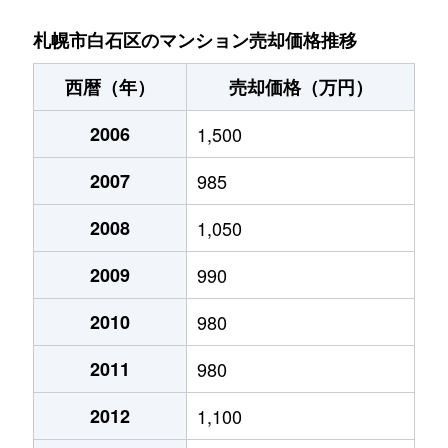
菊水９条
850万円
東札幌
札幌市白石区のマンション売却価格推移
菊水元町３条
1,500万円
白石(ＪＲ北海道)
西暦（年）
売却価格（万円）
北郷１条
1,200万円
白石(ＪＲ北海道)
2006
1,500
北郷１条
2,100万円
白石(ＪＲ北海道)
2007
985
北郷２条
1,300万円
白石(ＪＲ北海道)
2008
1,050
北郷３条
1,400万円
白石(ＪＲ北海道)
2009
990
北郷４条
200万円
白石(ＪＲ北海道)
2010
980
2011
980
北郷４条
1,600万円
白石(ＪＲ北海道)
2012
1,100
北郷５条
690万円
白石(ＪＲ北海道)