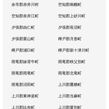
本郷通
1,200万円
南郷7丁目
余市郡赤井川村
空知郡南幌町
本郷通
1,600万円
南郷7丁目
空知郡奈井江町
空知郡上砂川町
本通
810万円
白石(ＪＲ北海道)
夕張郡由仁町
夕張郡長沼町
本通
940万円
白石(ＪＲ北海道)
夕張郡栗山町
樺戸郡月形町
本通
850万円
白石(ＪＲ北海道)
樺戸郡浦臼町
樺戸郡新十津川町
本通
2,700万円
白石(札幌市営)
雨竜郡妹背牛町
雨竜郡秩父別町
本通
430万円
南郷13丁目
雨竜郡雨竜町
雨竜郡北竜町
本通
3,400万円
南郷13丁目
雨竜郡沼田町
上川郡鷹栖町
本通
1,200万円
南郷13丁目
上川郡東神楽町
上川郡当麻町
本通
2,000万円
南郷18丁目
上川郡比布町
上川郡愛別町