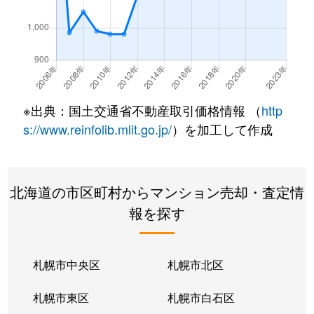
南郷通
350万円
白石(札幌市営)
南郷通
2,500万円
白石(札幌市営)
南郷通
3,300万円
白石(札幌市営)
※出典：国土交通省不動産取引価格情報 （
http
南郷通
3,900万円
白石(札幌市営)
s://www.reinfolib.mlit.go.jp/
）を加工して作成
南郷通
2,100万円
白石(札幌市営)
北海道の市区町村からマンション売却・査定情
南郷通
1,600万円
白石(札幌市営)
報を探す
南郷通
2,500万円
白石(札幌市営)
南郷通
2,300万円
白石(札幌市営)
札幌市中央区
札幌市北区
南郷通
1,900万円
白石(札幌市営)
札幌市東区
札幌市白石区