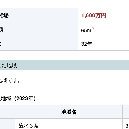
1,600万円
相場
2
積
65m
数
32年
れた地域
地域です。
域（2023年）
地域名
菊水３条
3