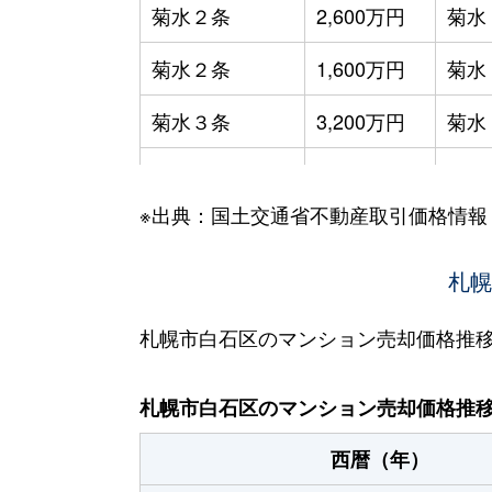
菊水２条
2,600万円
菊水
菊水２条
1,600万円
菊水
菊水３条
3,200万円
菊水
菊水５条
550万円
菊水
※出典：国土交通省不動産取引価格情報
菊水７条
3,100万円
菊水
菊水７条
280万円
菊水
札幌
菊水７条
450万円
菊水
札幌市白石区のマンション売却価格推
菊水８条
3,000万円
東札
札幌市白石区のマンション売却価格推
菊水９条
850万円
東札
西暦（年）
菊水元町３条
1,500万円
白石