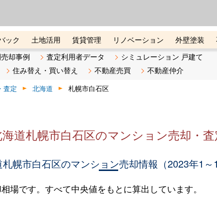
ーズ株式会社（東証グロース上
初めての方へ
ビスです 証券コード：4445
バック
土地活用
賃貸管理
リノベーション
外壁塗装
ライン講座
リビンマガジンBiz
不動産売却ご相談デスク
別売却事例
査定利用者データ
シミュレーション 戸建て
住み替え・買い替え
不動産売買
不動産仲介
・査定
北海道
札幌市白石区
北海道札幌市白石区のマンション売却・査
札幌市白石区のマンション売却情報（2023年1～
却相場です。すべて中央値をもとに算出しています。