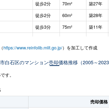
徒歩2分
70m²
築27年
徒歩2分
60m²
築28年
徒歩3分
75m²
築11年
徒歩8分
65m²
築36年
（
https://www.reinfolib.mlit.go.jp/
）を加工して作成
徒歩7分
85m²
築16年
市白石区のマンション売却価格推移（2005～202
徒歩9分
25m²
築32年
徒歩9分
25m²
築32年
移です。
幌
徒歩9分
75m²
築16年
移
幌
徒歩13分
65m²
築28年
売却価格
(ＪＲ北海道)
徒歩21分
80m²
築34年