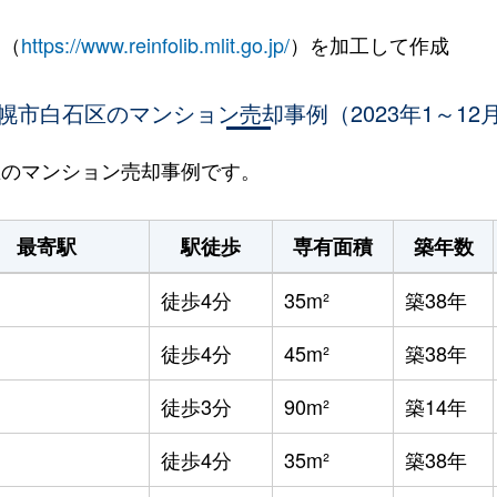
 （
https://www.reinfolib.mlit.go.jp/
）を加工して作成
幌市白石区のマンション売却事例（2023年1～12
石区のマンション売却事例です。
最寄駅
駅徒歩
専有面積
築年数
徒歩4分
35m²
築38年
徒歩4分
45m²
築38年
徒歩3分
90m²
築14年
徒歩4分
35m²
築38年