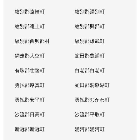
紋別郡遠軽町
紋別郡湧別町
紋別郡滝上町
紋別郡興部町
紋別郡西興部村
紋別郡雄武町
網走郡大空町
虻田郡豊浦町
有珠郡壮瞥町
白老郡白老町
勇払郡厚真町
虻田郡洞爺湖町
勇払郡安平町
勇払郡むかわ町
沙流郡日高町
沙流郡平取町
新冠郡新冠町
浦河郡浦河町