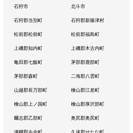
石狩市
北斗市
東札幌３条
1,800万円
東札幌
石狩郡当別町
石狩郡新篠津村
東札幌３条
2,200万円
東札幌
松前郡松前町
松前郡福島町
東札幌３条
1,900万円
東札幌
上磯郡知内町
上磯郡木古内町
東札幌３条
1,300万円
東札幌
亀田郡七飯町
茅部郡鹿部町
東札幌４条
3,100万円
東札幌
茅部郡森町
二海郡八雲町
東札幌４条
300万円
東札幌
山越郡長万部町
檜山郡江差町
東札幌５条
3,300万円
東札幌
檜山郡上ノ国町
檜山郡厚沢部町
東札幌５条
2,100万円
東札幌
爾志郡乙部町
奥尻郡奥尻町
東札幌５条
780万円
東札幌
瀬棚郡今金町
久遠郡せたな町