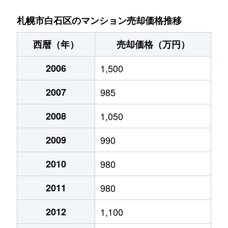
菊水９条
850万円
東札幌
札幌市白石区のマンション売却価格推移
菊水元町３条
1,500万円
白石(ＪＲ北海道)
西暦（年）
売却価格（万円）
北郷１条
1,200万円
白石(ＪＲ北海道)
2006
1,500
北郷１条
2,100万円
白石(ＪＲ北海道)
2007
985
北郷２条
1,300万円
白石(ＪＲ北海道)
2008
1,050
北郷３条
1,400万円
白石(ＪＲ北海道)
2009
990
北郷４条
200万円
白石(ＪＲ北海道)
2010
980
2011
980
北郷４条
1,600万円
白石(ＪＲ北海道)
2012
1,100
北郷５条
690万円
白石(ＪＲ北海道)