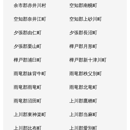
本郷通
1,200万円
南郷7丁目
余市郡赤井川村
空知郡南幌町
本郷通
1,600万円
南郷7丁目
空知郡奈井江町
空知郡上砂川町
本通
810万円
白石(ＪＲ北海道)
夕張郡由仁町
夕張郡長沼町
本通
940万円
白石(ＪＲ北海道)
夕張郡栗山町
樺戸郡月形町
本通
850万円
白石(ＪＲ北海道)
樺戸郡浦臼町
樺戸郡新十津川町
本通
2,700万円
白石(札幌市営)
雨竜郡妹背牛町
雨竜郡秩父別町
本通
430万円
南郷13丁目
雨竜郡雨竜町
雨竜郡北竜町
本通
3,400万円
南郷13丁目
雨竜郡沼田町
上川郡鷹栖町
本通
1,200万円
南郷13丁目
上川郡東神楽町
上川郡当麻町
本通
2,000万円
南郷18丁目
上川郡比布町
上川郡愛別町