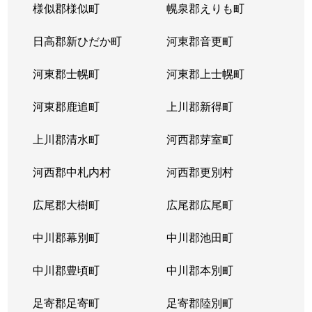
様似郡様似町
幌泉郡えりも町
日高郡新ひだか町
河東郡音更町
河東郡士幌町
河東郡上士幌町
河東郡鹿追町
上川郡新得町
上川郡清水町
河西郡芽室町
河西郡中札内村
河西郡更別村
広尾郡大樹町
広尾郡広尾町
中川郡幕別町
中川郡池田町
中川郡豊頃町
中川郡本別町
足寄郡足寄町
足寄郡陸別町