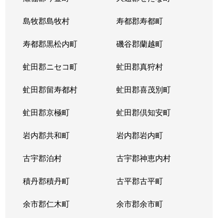
東札幌５条
600万円
東札幌
島牧郡島牧村
寿都郡寿都町
東札幌５条
2,700万円
東札幌
寿都郡黒松内町
磯谷郡蘭越町
東札幌６条
930万円
白石(札幌市営)
虻田郡ニセコ町
虻田郡真狩村
平和通
300万円
白石(ＪＲ北海道)
虻田郡留寿都村
虻田郡喜茂別町
平和通
1,800万円
南郷18丁目
虻田郡京極町
虻田郡倶知安町
本郷通
2,300万円
白石(札幌市営)
岩内郡共和町
岩内郡岩内町
本郷通
2,500万円
白石(札幌市営)
古宇郡泊村
古宇郡神恵内村
本郷通
210万円
南郷13丁目
積丹郡積丹町
古平郡古平町
本郷通
1,200万円
南郷7丁目
余市郡仁木町
余市郡余市町