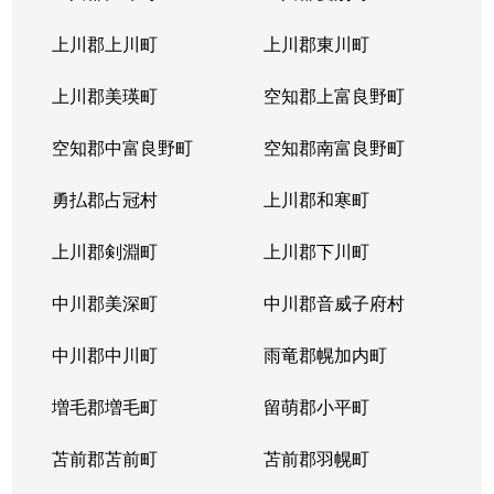
本通
300万円
南郷18丁目
上川郡上川町
上川郡東川町
本通
700万円
南郷7丁目
上川郡美瑛町
空知郡上富良野町
空知郡中富良野町
空知郡南富良野町
勇払郡占冠村
上川郡和寒町
上川郡剣淵町
上川郡下川町
中川郡美深町
中川郡音威子府村
中川郡中川町
雨竜郡幌加内町
増毛郡増毛町
留萌郡小平町
苫前郡苫前町
苫前郡羽幌町