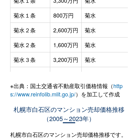
菊水１条
3,300万円
菊水
菊水１条
800万円
菊水
菊水２条
2,600万円
菊水
菊水２条
1,600万円
菊水
菊水３条
3,200万円
菊水
菊水５条
550万円
菊水
※出典：国土交通省不動産取引価格情報（
http
菊水７条
3,100万円
菊水
s://www.reinfolib.mlit.go.jp/
）を加工して作成
菊水７条
280万円
菊水
札幌市白石区のマンション売却価格推移
（2005～2023年）
菊水７条
450万円
菊水
菊水８条
3,000万円
東札幌
札幌市白石区のマンション売却価格推移です。