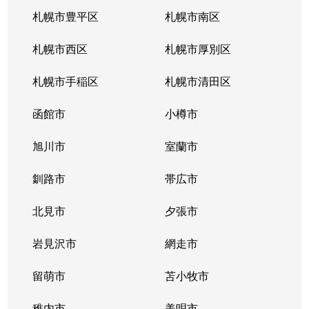
南郷通
2,200万円
白石(札幌市営)
札幌市豊平区
札幌市南区
南郷通
1,600万円
南郷13丁目
札幌市西区
札幌市厚別区
南郷通
2,600万円
南郷13丁目
札幌市手稲区
札幌市清田区
南郷通
1,900万円
南郷13丁目
函館市
小樽市
南郷通
2,900万円
南郷18丁目
旭川市
室蘭市
南郷通
1,500万円
南郷18丁目
釧路市
帯広市
南郷通
1,900万円
南郷18丁目
北見市
夕張市
南郷通
1,800万円
南郷18丁目
岩見沢市
網走市
東札幌１条
留萌市
2,900万円
苫小牧市
白石(札幌市営)
稚内市
美唄市