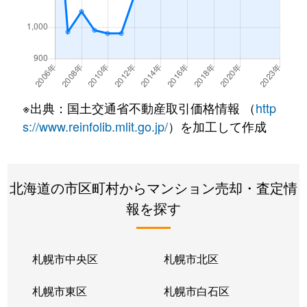
南郷通
350万円
白石(札幌市営)
南郷通
2,500万円
白石(札幌市営)
南郷通
3,300万円
白石(札幌市営)
※出典：国土交通省不動産取引価格情報 （
http
南郷通
3,900万円
白石(札幌市営)
s://www.reinfolib.mlit.go.jp/
）を加工して作成
南郷通
2,100万円
白石(札幌市営)
北海道の市区町村からマンション売却・査定情
南郷通
1,600万円
白石(札幌市営)
報を探す
南郷通
2,500万円
白石(札幌市営)
南郷通
2,300万円
白石(札幌市営)
札幌市中央区
札幌市北区
南郷通
1,900万円
白石(札幌市営)
札幌市東区
札幌市白石区