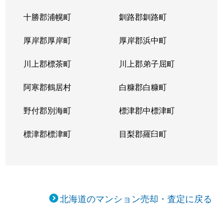
十勝郡浦幌町
釧路郡釧路町
厚岸郡厚岸町
厚岸郡浜中町
川上郡標茶町
川上郡弟子屈町
阿寒郡鶴居村
白糠郡白糠町
野付郡別海町
標津郡中標津町
標津郡標津町
目梨郡羅臼町
北海道のマンション売却・査定に戻る