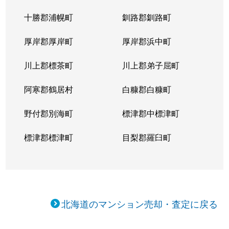
十勝郡浦幌町
釧路郡釧路町
厚岸郡厚岸町
厚岸郡浜中町
川上郡標茶町
川上郡弟子屈町
阿寒郡鶴居村
白糠郡白糠町
野付郡別海町
標津郡中標津町
標津郡標津町
目梨郡羅臼町
北海道のマンション売却・査定に戻る