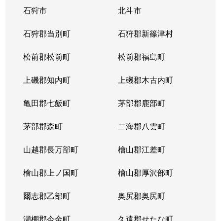
石狩市
北斗市
東札幌３条
1,800万円
東札幌
石狩郡当別町
石狩郡新篠津村
東札幌３条
2,200万円
東札幌
松前郡松前町
松前郡福島町
東札幌３条
1,900万円
東札幌
上磯郡知内町
上磯郡木古内町
東札幌３条
1,300万円
東札幌
亀田郡七飯町
茅部郡鹿部町
東札幌４条
3,100万円
東札幌
茅部郡森町
二海郡八雲町
東札幌４条
300万円
東札幌
山越郡長万部町
檜山郡江差町
東札幌５条
3,300万円
東札幌
檜山郡上ノ国町
檜山郡厚沢部町
東札幌５条
2,100万円
東札幌
爾志郡乙部町
奥尻郡奥尻町
東札幌５条
780万円
東札幌
瀬棚郡今金町
久遠郡せたな町