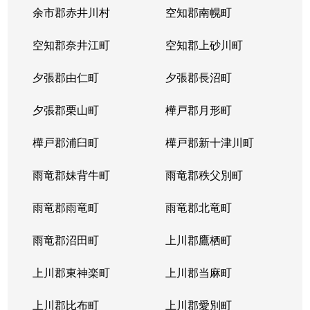
本郷通
1,200万円
南郷7丁目
余市郡赤井川村
空知郡南幌町
本郷通
1,600万円
南郷7丁目
空知郡奈井江町
空知郡上砂川町
本通
810万円
白石(ＪＲ北海道)
夕張郡由仁町
夕張郡長沼町
本通
940万円
白石(ＪＲ北海道)
夕張郡栗山町
樺戸郡月形町
本通
850万円
白石(ＪＲ北海道)
樺戸郡浦臼町
樺戸郡新十津川町
本通
2,700万円
白石(札幌市営)
雨竜郡妹背牛町
雨竜郡秩父別町
本通
430万円
南郷13丁目
雨竜郡雨竜町
雨竜郡北竜町
本通
3,400万円
南郷13丁目
雨竜郡沼田町
上川郡鷹栖町
本通
1,200万円
南郷13丁目
上川郡東神楽町
上川郡当麻町
本通
2,000万円
南郷18丁目
上川郡比布町
上川郡愛別町