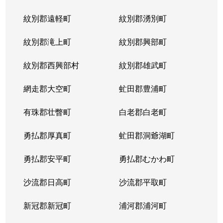
紋別郡遠軽町
紋別郡湧別町
紋別郡滝上町
紋別郡興部町
紋別郡西興部村
紋別郡雄武町
網走郡大空町
虻田郡豊浦町
有珠郡壮瞥町
白老郡白老町
勇払郡厚真町
虻田郡洞爺湖町
勇払郡安平町
勇払郡むかわ町
沙流郡日高町
沙流郡平取町
新冠郡新冠町
浦河郡浦河町