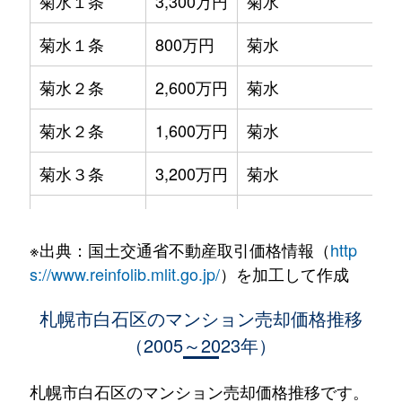
菊水１条
3,300万円
菊水
菊水１条
800万円
菊水
菊水２条
2,600万円
菊水
菊水２条
1,600万円
菊水
菊水３条
3,200万円
菊水
菊水５条
550万円
菊水
※出典：国土交通省不動産取引価格情報（
http
菊水７条
3,100万円
菊水
s://www.reinfolib.mlit.go.jp/
）を加工して作成
菊水７条
280万円
菊水
札幌市白石区のマンション売却価格推移
（2005～2023年）
菊水７条
450万円
菊水
菊水８条
3,000万円
東札幌
札幌市白石区のマンション売却価格推移です。