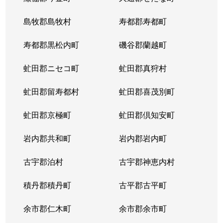
東札幌５条
600万円
東札幌
島牧郡島牧村
寿都郡寿都町
東札幌５条
2,700万円
東札幌
寿都郡黒松内町
磯谷郡蘭越町
東札幌６条
930万円
白石(札幌市営)
虻田郡ニセコ町
虻田郡真狩村
平和通
300万円
白石(ＪＲ北海道)
虻田郡留寿都村
虻田郡喜茂別町
平和通
1,800万円
南郷18丁目
虻田郡京極町
虻田郡倶知安町
本郷通
2,300万円
白石(札幌市営)
岩内郡共和町
岩内郡岩内町
本郷通
2,500万円
白石(札幌市営)
古宇郡泊村
古宇郡神恵内村
本郷通
210万円
南郷13丁目
積丹郡積丹町
古平郡古平町
本郷通
1,200万円
南郷7丁目
余市郡仁木町
余市郡余市町