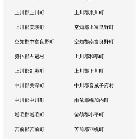
本通
300万円
南郷18丁目
上川郡上川町
上川郡東川町
本通
700万円
南郷7丁目
上川郡美瑛町
空知郡上富良野町
空知郡中富良野町
空知郡南富良野町
勇払郡占冠村
上川郡和寒町
上川郡剣淵町
上川郡下川町
中川郡美深町
中川郡音威子府村
中川郡中川町
雨竜郡幌加内町
増毛郡増毛町
留萌郡小平町
苫前郡苫前町
苫前郡羽幌町