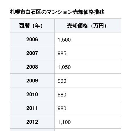
菊水９条
850万円
東札幌
札幌市白石区のマンション売却価格推移
菊水元町３条
1,500万円
白石(ＪＲ北海道)
西暦（年）
売却価格（万円）
北郷１条
1,200万円
白石(ＪＲ北海道)
2006
1,500
北郷１条
2,100万円
白石(ＪＲ北海道)
2007
985
北郷２条
1,300万円
白石(ＪＲ北海道)
2008
1,050
北郷３条
1,400万円
白石(ＪＲ北海道)
2009
990
北郷４条
200万円
白石(ＪＲ北海道)
2010
980
2011
980
北郷４条
1,600万円
白石(ＪＲ北海道)
2012
1,100
北郷５条
690万円
白石(ＪＲ北海道)