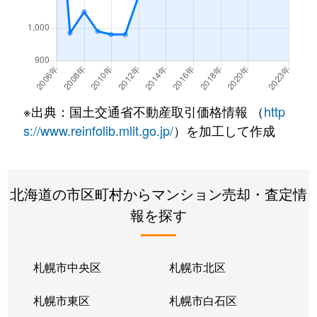
南郷通
350万円
白石(札幌市営)
南郷通
2,500万円
白石(札幌市営)
南郷通
3,300万円
白石(札幌市営)
※出典：国土交通省不動産取引価格情報 （
http
南郷通
3,900万円
白石(札幌市営)
s://www.reinfolib.mlit.go.jp/
）を加工して作成
南郷通
2,100万円
白石(札幌市営)
北海道の市区町村からマンション売却・査定情
南郷通
1,600万円
白石(札幌市営)
報を探す
南郷通
2,500万円
白石(札幌市営)
南郷通
2,300万円
白石(札幌市営)
札幌市中央区
札幌市北区
南郷通
1,900万円
白石(札幌市営)
札幌市東区
札幌市白石区