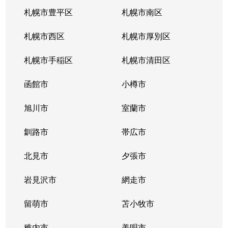
南郷通
2,200万円
白石(札幌市営)
札幌市豊平区
札幌市南区
南郷通
1,600万円
南郷13丁目
札幌市西区
札幌市厚別区
南郷通
2,600万円
南郷13丁目
札幌市手稲区
札幌市清田区
南郷通
1,900万円
南郷13丁目
函館市
小樽市
南郷通
2,900万円
南郷18丁目
旭川市
室蘭市
南郷通
1,500万円
南郷18丁目
釧路市
帯広市
南郷通
1,900万円
南郷18丁目
北見市
夕張市
南郷通
1,800万円
南郷18丁目
岩見沢市
網走市
東札幌１条
留萌市
2,900万円
苫小牧市
白石(札幌市営)
稚内市
美唄市