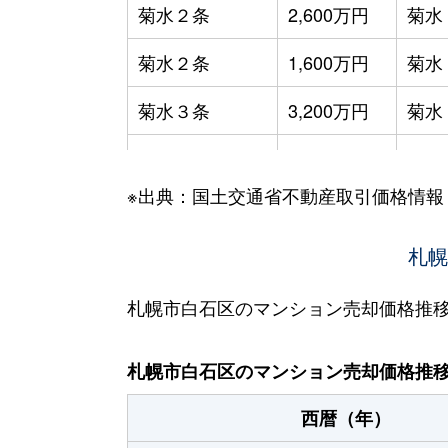
菊水２条
2,600万円
菊水
菊水２条
1,600万円
菊水
菊水３条
3,200万円
菊水
菊水５条
550万円
菊水
※出典：国土交通省不動産取引価格情報
菊水７条
3,100万円
菊水
菊水７条
280万円
菊水
札幌
菊水７条
450万円
菊水
札幌市白石区のマンション売却価格推
菊水８条
3,000万円
東札
札幌市白石区のマンション売却価格推
菊水９条
850万円
東札
西暦（年）
菊水元町３条
1,500万円
白石