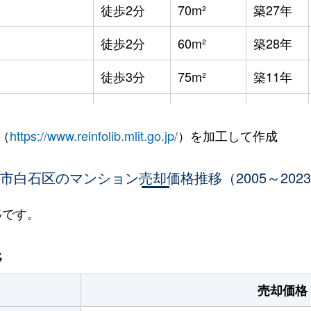
徒歩2分
70m²
築27年
徒歩2分
60m²
築28年
徒歩3分
75m²
築11年
徒歩8分
65m²
築36年
（
https://www.reinfolib.mlit.go.jp/
）を加工して作成
徒歩7分
85m²
築16年
市白石区のマンション売却価格推移（2005～202
徒歩9分
25m²
築32年
徒歩9分
25m²
築32年
移です。
幌
徒歩9分
75m²
築16年
移
幌
徒歩13分
65m²
築28年
売却価格
(ＪＲ北海道)
徒歩21分
80m²
築34年