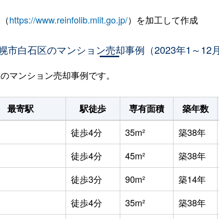
 （
https://www.reinfolib.mlit.go.jp/
）を加工して作成
幌市白石区のマンション売却事例（2023年1～12
石区のマンション売却事例です。
最寄駅
駅徒歩
専有面積
築年数
徒歩4分
35m²
築38年
徒歩4分
45m²
築38年
徒歩3分
90m²
築14年
徒歩4分
35m²
築38年