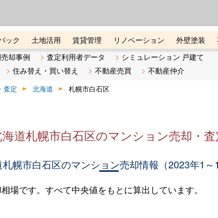
ーズ株式会社（東証グロース上
初めての方へ
ビスです 証券コード：4445
バック
土地活用
賃貸管理
リノベーション
外壁塗装
ライン講座
リビンマガジンBiz
不動産売却ご相談デスク
別売却事例
査定利用者データ
シミュレーション 戸建て
住み替え・買い替え
不動産売買
不動産仲介
・査定
北海道
札幌市白石区
北海道札幌市白石区のマンション売却・査
札幌市白石区のマンション売却情報（2023年1～
却相場です。すべて中央値をもとに算出しています。