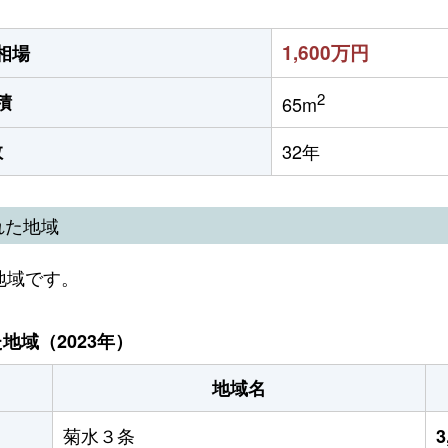
1,600万円
相場
2
積
65m
数
32年
れた地域
地域です。
域（2023年）
地域名
菊水３条
3