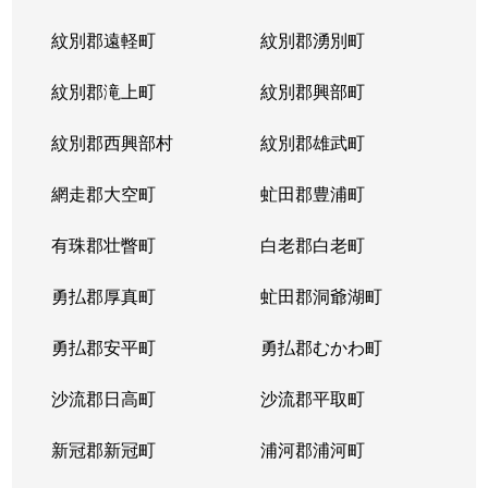
紋別郡遠軽町
紋別郡湧別町
紋別郡滝上町
紋別郡興部町
紋別郡西興部村
紋別郡雄武町
網走郡大空町
虻田郡豊浦町
有珠郡壮瞥町
白老郡白老町
勇払郡厚真町
虻田郡洞爺湖町
勇払郡安平町
勇払郡むかわ町
沙流郡日高町
沙流郡平取町
新冠郡新冠町
浦河郡浦河町