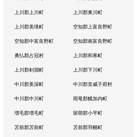
本通
300万円
南郷18丁目
上川郡上川町
上川郡東川町
本通
700万円
南郷7丁目
上川郡美瑛町
空知郡上富良野町
空知郡中富良野町
空知郡南富良野町
勇払郡占冠村
上川郡和寒町
上川郡剣淵町
上川郡下川町
中川郡美深町
中川郡音威子府村
中川郡中川町
雨竜郡幌加内町
増毛郡増毛町
留萌郡小平町
苫前郡苫前町
苫前郡羽幌町