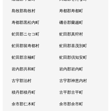
東札幌５条
600万円
東札幌
島牧郡島牧村
寿都郡寿都町
東札幌５条
2,700万円
東札幌
寿都郡黒松内町
磯谷郡蘭越町
東札幌６条
930万円
白石(札幌市営)
虻田郡ニセコ町
虻田郡真狩村
平和通
300万円
白石(ＪＲ北海道)
虻田郡留寿都村
虻田郡喜茂別町
平和通
1,800万円
南郷18丁目
虻田郡京極町
虻田郡倶知安町
本郷通
2,300万円
白石(札幌市営)
岩内郡共和町
岩内郡岩内町
本郷通
2,500万円
白石(札幌市営)
古宇郡泊村
古宇郡神恵内村
本郷通
210万円
南郷13丁目
積丹郡積丹町
古平郡古平町
本郷通
1,200万円
南郷7丁目
余市郡仁木町
余市郡余市町