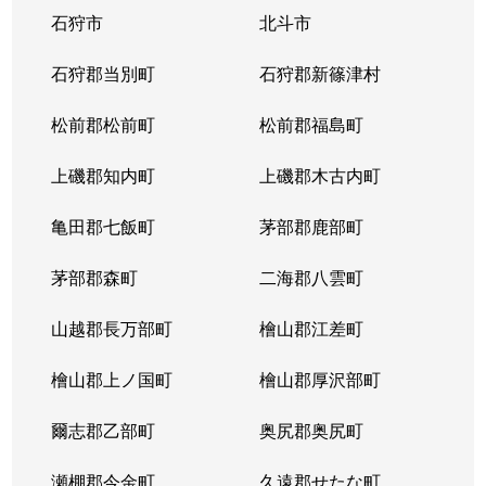
石狩市
北斗市
東札幌３条
1,800万円
東札幌
石狩郡当別町
石狩郡新篠津村
東札幌３条
2,200万円
東札幌
松前郡松前町
松前郡福島町
東札幌３条
1,900万円
東札幌
上磯郡知内町
上磯郡木古内町
東札幌３条
1,300万円
東札幌
亀田郡七飯町
茅部郡鹿部町
東札幌４条
3,100万円
東札幌
茅部郡森町
二海郡八雲町
東札幌４条
300万円
東札幌
山越郡長万部町
檜山郡江差町
東札幌５条
3,300万円
東札幌
檜山郡上ノ国町
檜山郡厚沢部町
東札幌５条
2,100万円
東札幌
爾志郡乙部町
奥尻郡奥尻町
東札幌５条
780万円
東札幌
瀬棚郡今金町
久遠郡せたな町