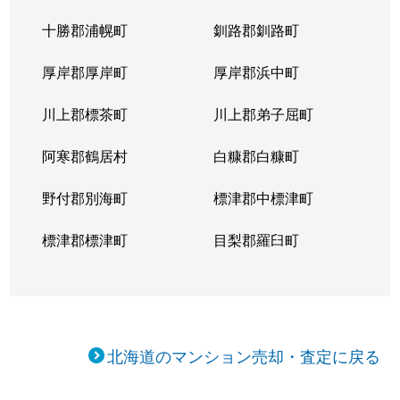
十勝郡浦幌町
釧路郡釧路町
厚岸郡厚岸町
厚岸郡浜中町
川上郡標茶町
川上郡弟子屈町
阿寒郡鶴居村
白糠郡白糠町
野付郡別海町
標津郡中標津町
標津郡標津町
目梨郡羅臼町
北海道のマンション売却・査定に戻る