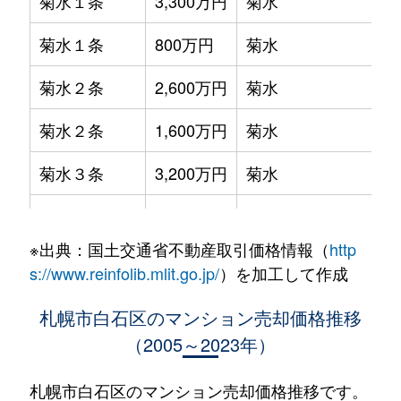
菊水１条
3,300万円
菊水
菊水１条
800万円
菊水
菊水２条
2,600万円
菊水
菊水２条
1,600万円
菊水
菊水３条
3,200万円
菊水
菊水５条
550万円
菊水
※出典：国土交通省不動産取引価格情報（
http
菊水７条
3,100万円
菊水
s://www.reinfolib.mlit.go.jp/
）を加工して作成
菊水７条
280万円
菊水
札幌市白石区のマンション売却価格推移
（2005～2023年）
菊水７条
450万円
菊水
菊水８条
3,000万円
東札幌
札幌市白石区のマンション売却価格推移です。