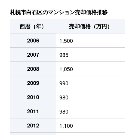
菊水９条
850万円
東札幌
札幌市白石区のマンション売却価格推移
菊水元町３条
1,500万円
白石(ＪＲ北海道)
西暦（年）
売却価格（万円）
北郷１条
1,200万円
白石(ＪＲ北海道)
2006
1,500
北郷１条
2,100万円
白石(ＪＲ北海道)
2007
985
北郷２条
1,300万円
白石(ＪＲ北海道)
2008
1,050
北郷３条
1,400万円
白石(ＪＲ北海道)
2009
990
北郷４条
200万円
白石(ＪＲ北海道)
2010
980
2011
980
北郷４条
1,600万円
白石(ＪＲ北海道)
2012
1,100
北郷５条
690万円
白石(ＪＲ北海道)