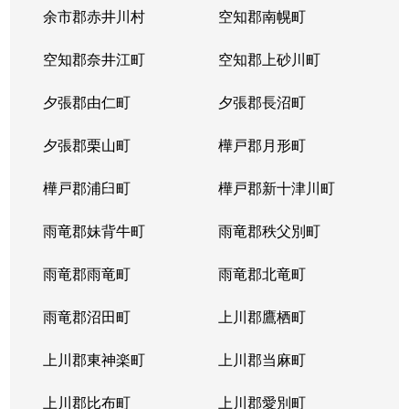
本郷通
1,200万円
南郷7丁目
余市郡赤井川村
空知郡南幌町
本郷通
1,600万円
南郷7丁目
空知郡奈井江町
空知郡上砂川町
本通
810万円
白石(ＪＲ北海道)
夕張郡由仁町
夕張郡長沼町
本通
940万円
白石(ＪＲ北海道)
夕張郡栗山町
樺戸郡月形町
本通
850万円
白石(ＪＲ北海道)
樺戸郡浦臼町
樺戸郡新十津川町
本通
2,700万円
白石(札幌市営)
雨竜郡妹背牛町
雨竜郡秩父別町
本通
430万円
南郷13丁目
雨竜郡雨竜町
雨竜郡北竜町
本通
3,400万円
南郷13丁目
雨竜郡沼田町
上川郡鷹栖町
本通
1,200万円
南郷13丁目
上川郡東神楽町
上川郡当麻町
本通
2,000万円
南郷18丁目
上川郡比布町
上川郡愛別町