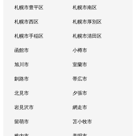
南郷通
2,200万円
白石(札幌市営)
札幌市豊平区
札幌市南区
南郷通
1,600万円
南郷13丁目
札幌市西区
札幌市厚別区
南郷通
2,600万円
南郷13丁目
札幌市手稲区
札幌市清田区
南郷通
1,900万円
南郷13丁目
函館市
小樽市
南郷通
2,900万円
南郷18丁目
旭川市
室蘭市
南郷通
1,500万円
南郷18丁目
釧路市
帯広市
南郷通
1,900万円
南郷18丁目
北見市
夕張市
南郷通
1,800万円
南郷18丁目
岩見沢市
網走市
東札幌１条
留萌市
2,900万円
苫小牧市
白石(札幌市営)
稚内市
美唄市