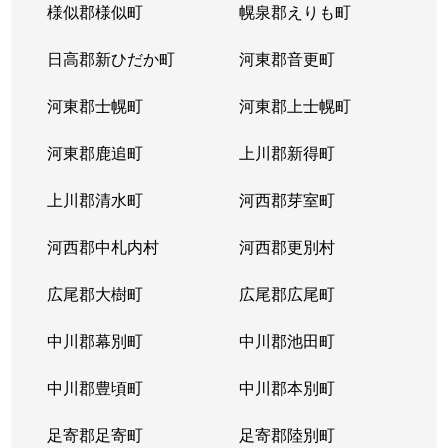
様似郡様似町
幌泉郡えりも町
日高郡新ひだか町
河東郡音更町
河東郡士幌町
河東郡上士幌町
河東郡鹿追町
上川郡新得町
上川郡清水町
河西郡芽室町
河西郡中札内村
河西郡更別村
広尾郡大樹町
広尾郡広尾町
中川郡幕別町
中川郡池田町
中川郡豊頃町
中川郡本別町
足寄郡足寄町
足寄郡陸別町