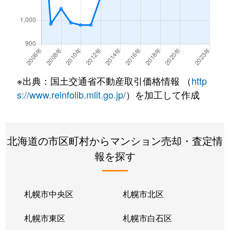
南郷通
350万円
白石(札幌市営)
南郷通
2,500万円
白石(札幌市営)
南郷通
3,300万円
白石(札幌市営)
※出典：国土交通省不動産取引価格情報 （
http
南郷通
3,900万円
白石(札幌市営)
s://www.reinfolib.mlit.go.jp/
）を加工して作成
南郷通
2,100万円
白石(札幌市営)
北海道の市区町村からマンション売却・査定情
南郷通
1,600万円
白石(札幌市営)
報を探す
南郷通
2,500万円
白石(札幌市営)
南郷通
2,300万円
白石(札幌市営)
札幌市中央区
札幌市北区
南郷通
1,900万円
白石(札幌市営)
札幌市東区
札幌市白石区