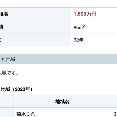
1,600万円
相場
2
積
65m
数
32年
れた地域
地域です。
域（2023年）
地域名
菊水３条
3