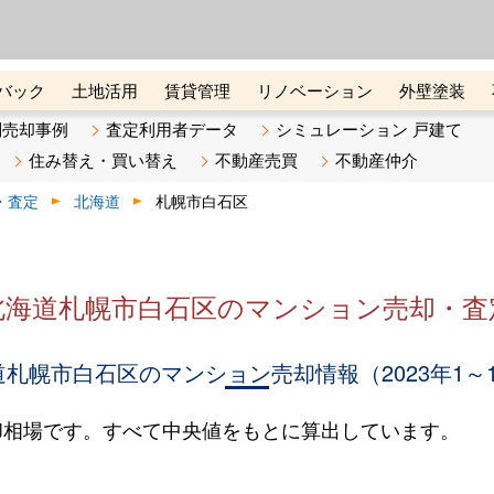
ーズ株式会社（東証グロース上
初めての方へ
ビスです 証券コード：4445
バック
土地活用
賃貸管理
リノベーション
外壁塗装
ライン講座
リビンマガジンBiz
不動産売却ご相談デスク
別売却事例
査定利用者データ
シミュレーション 戸建て
住み替え・買い替え
不動産売買
不動産仲介
・査定
北海道
札幌市白石区
北海道札幌市白石区のマンション売却・査
札幌市白石区のマンション売却情報（2023年1～
却相場です。すべて中央値をもとに算出しています。