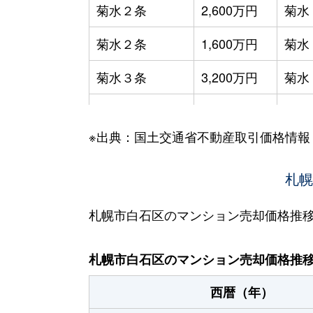
菊水２条
2,600万円
菊水
菊水２条
1,600万円
菊水
菊水３条
3,200万円
菊水
菊水５条
550万円
菊水
※出典：国土交通省不動産取引価格情報
菊水７条
3,100万円
菊水
菊水７条
280万円
菊水
札幌
菊水７条
450万円
菊水
札幌市白石区のマンション売却価格推
菊水８条
3,000万円
東札
札幌市白石区のマンション売却価格推
菊水９条
850万円
東札
西暦（年）
菊水元町３条
1,500万円
白石