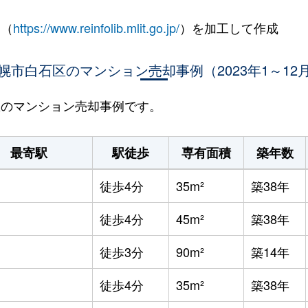
 （
https://www.reinfolib.mlit.go.jp/
）を加工して作成
幌市白石区のマンション売却事例（2023年1～12
石区のマンション売却事例です。
最寄駅
駅徒歩
専有面積
築年数
徒歩4分
35m²
築38年
徒歩4分
45m²
築38年
徒歩3分
90m²
築14年
徒歩4分
35m²
築38年