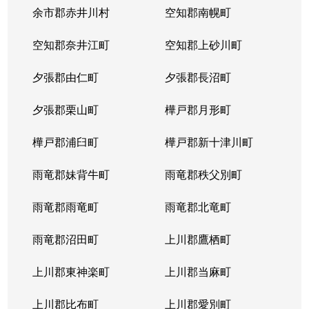
本郷通
1,200万円
南郷7丁目
余市郡赤井川村
空知郡南幌町
本郷通
1,600万円
南郷7丁目
空知郡奈井江町
空知郡上砂川町
本通
810万円
白石(ＪＲ北海道)
夕張郡由仁町
夕張郡長沼町
本通
940万円
白石(ＪＲ北海道)
夕張郡栗山町
樺戸郡月形町
本通
850万円
白石(ＪＲ北海道)
樺戸郡浦臼町
樺戸郡新十津川町
本通
2,700万円
白石(札幌市営)
雨竜郡妹背牛町
雨竜郡秩父別町
本通
430万円
南郷13丁目
雨竜郡雨竜町
雨竜郡北竜町
本通
3,400万円
南郷13丁目
雨竜郡沼田町
上川郡鷹栖町
本通
1,200万円
南郷13丁目
上川郡東神楽町
上川郡当麻町
本通
2,000万円
南郷18丁目
上川郡比布町
上川郡愛別町