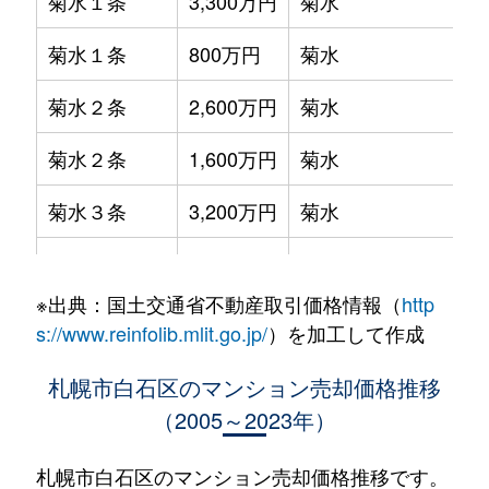
菊水１条
3,300万円
菊水
菊水１条
800万円
菊水
菊水２条
2,600万円
菊水
菊水２条
1,600万円
菊水
菊水３条
3,200万円
菊水
菊水５条
550万円
菊水
※出典：国土交通省不動産取引価格情報（
http
菊水７条
3,100万円
菊水
s://www.reinfolib.mlit.go.jp/
）を加工して作成
菊水７条
280万円
菊水
札幌市白石区のマンション売却価格推移
（2005～2023年）
菊水７条
450万円
菊水
菊水８条
3,000万円
東札幌
札幌市白石区のマンション売却価格推移です。