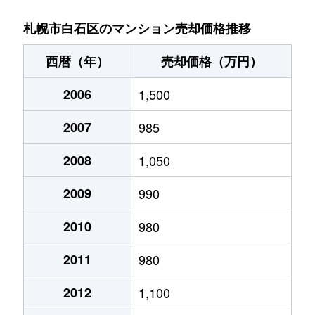
菊水９条
850万円
東札幌
札幌市白石区のマンション売却価格推移
菊水元町３条
1,500万円
白石(ＪＲ北海道)
西暦（年）
売却価格（万円）
北郷１条
1,200万円
白石(ＪＲ北海道)
2006
1,500
北郷１条
2,100万円
白石(ＪＲ北海道)
2007
985
北郷２条
1,300万円
白石(ＪＲ北海道)
2008
1,050
北郷３条
1,400万円
白石(ＪＲ北海道)
2009
990
北郷４条
200万円
白石(ＪＲ北海道)
2010
980
2011
980
北郷４条
1,600万円
白石(ＪＲ北海道)
2012
1,100
北郷５条
690万円
白石(ＪＲ北海道)