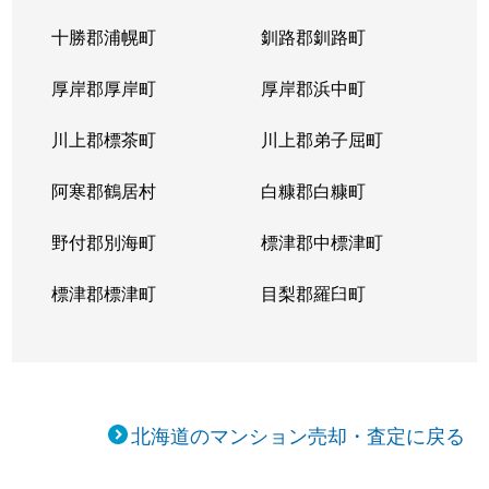
十勝郡浦幌町
釧路郡釧路町
厚岸郡厚岸町
厚岸郡浜中町
川上郡標茶町
川上郡弟子屈町
阿寒郡鶴居村
白糠郡白糠町
野付郡別海町
標津郡中標津町
標津郡標津町
目梨郡羅臼町
北海道のマンション売却・査定に戻る