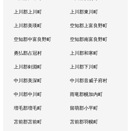
本通
300万円
南郷18丁目
上川郡上川町
上川郡東川町
本通
700万円
南郷7丁目
上川郡美瑛町
空知郡上富良野町
空知郡中富良野町
空知郡南富良野町
勇払郡占冠村
上川郡和寒町
上川郡剣淵町
上川郡下川町
中川郡美深町
中川郡音威子府村
中川郡中川町
雨竜郡幌加内町
増毛郡増毛町
留萌郡小平町
苫前郡苫前町
苫前郡羽幌町