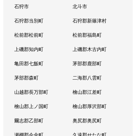
石狩市
北斗市
東札幌３条
1,800万円
東札幌
石狩郡当別町
石狩郡新篠津村
東札幌３条
2,200万円
東札幌
松前郡松前町
松前郡福島町
東札幌３条
1,900万円
東札幌
上磯郡知内町
上磯郡木古内町
東札幌３条
1,300万円
東札幌
亀田郡七飯町
茅部郡鹿部町
東札幌４条
3,100万円
東札幌
茅部郡森町
二海郡八雲町
東札幌４条
300万円
東札幌
山越郡長万部町
檜山郡江差町
東札幌５条
3,300万円
東札幌
檜山郡上ノ国町
檜山郡厚沢部町
東札幌５条
2,100万円
東札幌
爾志郡乙部町
奥尻郡奥尻町
東札幌５条
780万円
東札幌
瀬棚郡今金町
久遠郡せたな町