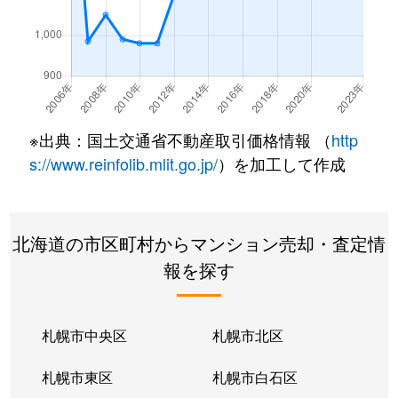
南郷通
350万円
白石(札幌市営)
南郷通
2,500万円
白石(札幌市営)
南郷通
3,300万円
白石(札幌市営)
※出典：国土交通省不動産取引価格情報 （
http
南郷通
3,900万円
白石(札幌市営)
s://www.reinfolib.mlit.go.jp/
）を加工して作成
南郷通
2,100万円
白石(札幌市営)
北海道の市区町村からマンション売却・査定情
南郷通
1,600万円
白石(札幌市営)
報を探す
南郷通
2,500万円
白石(札幌市営)
南郷通
2,300万円
白石(札幌市営)
札幌市中央区
札幌市北区
南郷通
1,900万円
白石(札幌市営)
札幌市東区
札幌市白石区