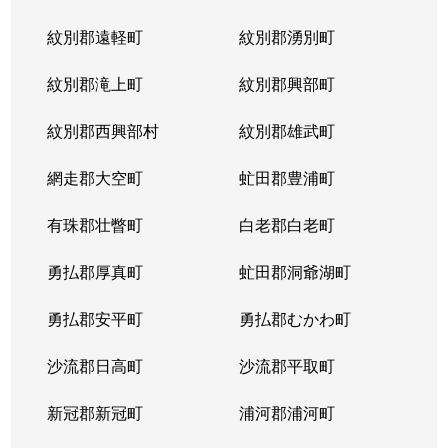
紋別郡遠軽町
紋別郡湧別町
紋別郡滝上町
紋別郡興部町
紋別郡西興部村
紋別郡雄武町
網走郡大空町
虻田郡豊浦町
有珠郡壮瞥町
白老郡白老町
勇払郡厚真町
虻田郡洞爺湖町
勇払郡安平町
勇払郡むかわ町
沙流郡日高町
沙流郡平取町
新冠郡新冠町
浦河郡浦河町