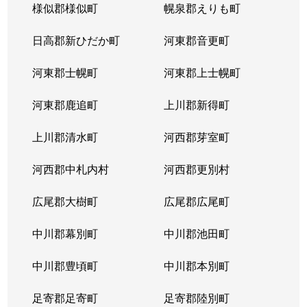
様似郡様似町
幌泉郡えりも町
日高郡新ひだか町
河東郡音更町
河東郡士幌町
河東郡上士幌町
河東郡鹿追町
上川郡新得町
上川郡清水町
河西郡芽室町
河西郡中札内村
河西郡更別村
広尾郡大樹町
広尾郡広尾町
中川郡幕別町
中川郡池田町
中川郡豊頃町
中川郡本別町
足寄郡足寄町
足寄郡陸別町