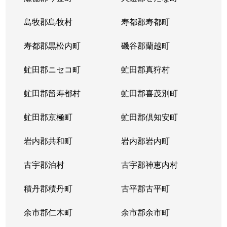
東札幌５条
600万円
東札幌
島牧郡島牧村
寿都郡寿都町
東札幌５条
2,700万円
東札幌
寿都郡黒松内町
磯谷郡蘭越町
東札幌６条
930万円
白石(札幌市営)
虻田郡ニセコ町
虻田郡真狩村
平和通
300万円
白石(ＪＲ北海道)
虻田郡留寿都村
虻田郡喜茂別町
平和通
1,800万円
南郷18丁目
虻田郡京極町
虻田郡倶知安町
本郷通
2,300万円
白石(札幌市営)
岩内郡共和町
岩内郡岩内町
本郷通
2,500万円
白石(札幌市営)
古宇郡泊村
古宇郡神恵内村
本郷通
210万円
南郷13丁目
積丹郡積丹町
古平郡古平町
本郷通
1,200万円
南郷7丁目
余市郡仁木町
余市郡余市町