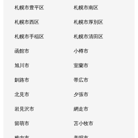
南郷通
2,200万円
白石(札幌市営)
札幌市豊平区
札幌市南区
南郷通
1,600万円
南郷13丁目
札幌市西区
札幌市厚別区
南郷通
2,600万円
南郷13丁目
札幌市手稲区
札幌市清田区
南郷通
1,900万円
南郷13丁目
函館市
小樽市
南郷通
2,900万円
南郷18丁目
旭川市
室蘭市
南郷通
1,500万円
南郷18丁目
釧路市
帯広市
南郷通
1,900万円
南郷18丁目
北見市
夕張市
南郷通
1,800万円
南郷18丁目
岩見沢市
網走市
東札幌１条
留萌市
2,900万円
苫小牧市
白石(札幌市営)
稚内市
美唄市