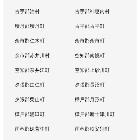
中の島２条
1,500万円
南平岸
徒歩1
古宇郡泊村
古宇郡神恵内村
西岡３条
1,700万円
月寒中央
徒歩1
積丹郡積丹町
古平郡古平町
西岡３条
2,700万円
月寒中央
徒歩1
余市郡仁木町
余市郡余市町
西岡３条
1,600万円
福住
徒歩4
余市郡赤井川村
空知郡南幌町
西岡３条
2,400万円
南平岸
徒歩2
空知郡奈井江町
空知郡上砂川町
西岡４条
2,500万円
月寒中央
徒歩1
夕張郡由仁町
夕張郡長沼町
西岡４条
1,500万円
福住
徒歩2
夕張郡栗山町
樺戸郡月形町
西岡４条
2,300万円
福住
徒歩2
樺戸郡浦臼町
樺戸郡新十津川町
西岡４条
800万円
福住
徒歩2
雨竜郡妹背牛町
雨竜郡秩父別町