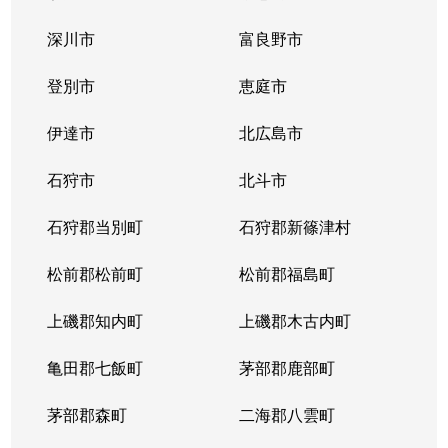
中の島１条
300万円
中の島
徒歩2
深川市
富良野市
中の島１条
790万円
中の島
徒歩2
登別市
恵庭市
中の島１条
280万円
中の島
徒歩2
伊達市
北広島市
中の島１条
2,000万円
中の島
徒歩8
石狩市
北斗市
中の島１条
400万円
中の島
徒歩4
石狩郡当別町
石狩郡新篠津村
中の島１条
930万円
中の島
徒歩1
松前郡松前町
松前郡福島町
中の島１条
440万円
南平岸
徒歩1
上磯郡知内町
上磯郡木古内町
中の島１条
1,400万円
南平岸
徒歩1
亀田郡七飯町
茅部郡鹿部町
中の島１条
980万円
南平岸
徒歩1
茅部郡森町
二海郡八雲町
中の島２条
350万円
澄川
徒歩1