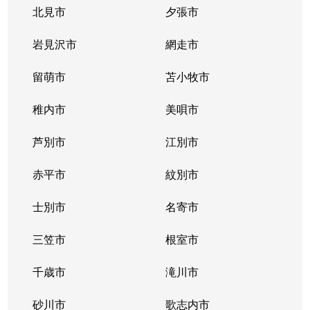
豊平３条
2,000万円
学園前(札幌)
徒歩9
北見市
夕張市
豊平４条
2,800万円
豊平公園
徒歩7
岩見沢市
網走市
豊平４条
留萌市
500万円
苫小牧市
豊平公園
徒歩8
稚内市
美唄市
豊平４条
880万円
豊平公園
徒歩8
芦別市
江別市
豊平６条
3,700万円
学園前(札幌)
徒歩3
赤平市
紋別市
豊平８条
450万円
学園前(札幌)
徒歩8
士別市
名寄市
豊平８条
3,000万円
豊平公園
徒歩1
三笠市
根室市
豊平９条
3,000万円
豊平公園
徒歩5
千歳市
滝川市
中の島１条
300万円
中の島
徒歩2
砂川市
歌志内市