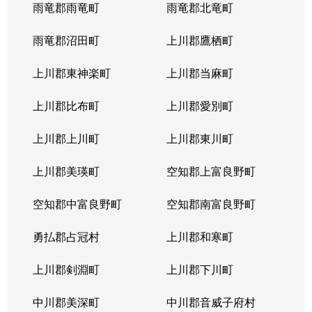
西岡４条
1,400万円
福住
徒歩2
雨竜郡雨竜町
雨竜郡北竜町
西岡４条
2,400万円
福住
徒歩2
雨竜郡沼田町
上川郡鷹栖町
西岡４条
2,100万円
福住
徒歩2
上川郡東神楽町
上川郡当麻町
平岸１条
580万円
澄川
徒歩1
上川郡比布町
上川郡愛別町
平岸１条
670万円
澄川
徒歩1
上川郡上川町
上川郡東川町
平岸１条
150万円
中の島
徒歩4
上川郡美瑛町
空知郡上富良野町
平岸１条
290万円
中の島
徒歩4
空知郡中富良野町
空知郡南富良野町
平岸１条
750万円
中の島
徒歩7
勇払郡占冠村
上川郡和寒町
平岸１条
1,700万円
中の島
徒歩5
上川郡剣淵町
上川郡下川町
平岸１条
2,500万円
中の島
徒歩6
中川郡美深町
中川郡音威子府村