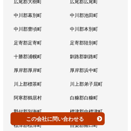
広尾郡大樹町
広尾郡広尾町
平岸３条
1,400万円
澄川
徒歩4
中川郡幕別町
中川郡池田町
平岸３条
1,500万円
澄川
徒歩6
中川郡豊頃町
中川郡本別町
平岸３条
280万円
平岸(札幌市営)
徒歩0
足寄郡足寄町
足寄郡陸別町
平岸３条
3,000万円
平岸(札幌市営)
徒歩7
十勝郡浦幌町
釧路郡釧路町
平岸３条
3,600万円
平岸(札幌市営)
徒歩4
厚岸郡厚岸町
厚岸郡浜中町
平岸３条
1,900万円
平岸(札幌市営)
徒歩7
川上郡標茶町
川上郡弟子屈町
平岸３条
2,500万円
南平岸
徒歩6
阿寒郡鶴居村
白糠郡白糠町
平岸３条
4,200万円
南平岸
徒歩4
野付郡別海町
標津郡中標津町
この会社
に問い合わせる
平岸３条
3,900万円
南平岸
徒歩1
標津郡標津町
目梨郡羅臼町