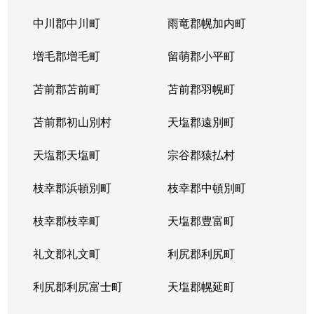
平岸１条
3,100万円
平岸(札幌市営)
徒歩6
中川郡中川町
雨竜郡幌加内町
平岸１条
1,800万円
平岸(札幌市営)
徒歩3
増毛郡増毛町
留萌郡小平町
平岸１条
苫前郡苫前町
2,600万円
苫前郡羽幌町
南平岸
徒歩1
苫前郡初山別村
天塩郡遠別町
平岸１条
2,100万円
南平岸
徒歩1
天塩郡天塩町
宗谷郡猿払村
平岸１条
1,300万円
南平岸
徒歩1
枝幸郡浜頓別町
枝幸郡中頓別町
平岸１条
1,300万円
南平岸
徒歩1
枝幸郡枝幸町
天塩郡豊富町
平岸１条
1,900万円
南平岸
徒歩1
礼文郡礼文町
利尻郡利尻町
平岸１条
1,400万円
南平岸
徒歩1
利尻郡利尻富士町
天塩郡幌延町
平岸１条
150万円
南平岸
徒歩1