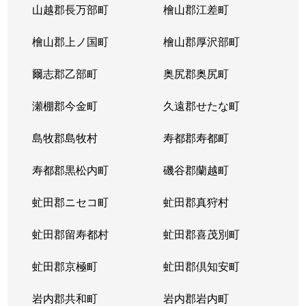
山越郡長万部町
檜山郡江差町
中の島２条
390万円
澄川
徒歩1
檜山郡上ノ国町
檜山郡厚沢部町
中の島２条
1,300万円
澄川
徒歩1
爾志郡乙部町
奥尻郡奥尻町
中の島２条
200万円
澄川
徒歩1
瀬棚郡今金町
久遠郡せたな町
中の島２条
2,100万円
中の島
徒歩3
島牧郡島牧村
寿都郡寿都町
中の島２条
330万円
中の島
徒歩2
寿都郡黒松内町
磯谷郡蘭越町
中の島２条
3,400万円
中の島
徒歩3
虻田郡ニセコ町
虻田郡真狩村
中の島２条
1,700万円
中の島
徒歩1
虻田郡留寿都村
虻田郡喜茂別町
中の島２条
240万円
南平岸
徒歩1
虻田郡京極町
虻田郡倶知安町
中の島２条
200万円
南平岸
徒歩1
岩内郡共和町
岩内郡岩内町