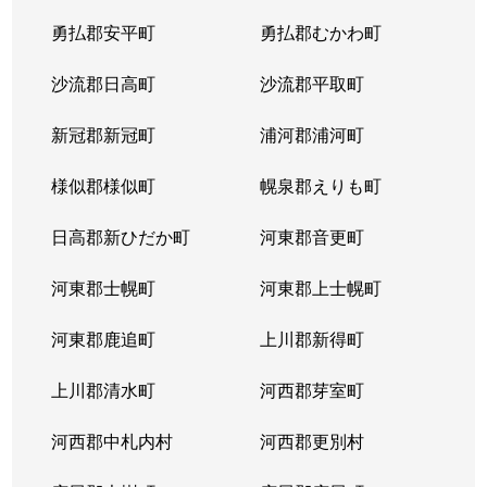
平岸２条
1,300万円
平岸(札幌市営)
徒歩6
勇払郡安平町
勇払郡むかわ町
平岸２条
3,000万円
平岸(札幌市営)
徒歩3
沙流郡日高町
沙流郡平取町
平岸２条
400万円
平岸(札幌市営)
徒歩2
新冠郡新冠町
浦河郡浦河町
平岸２条
1,700万円
平岸(札幌市営)
徒歩6
様似郡様似町
幌泉郡えりも町
平岸２条
2,700万円
南平岸
徒歩1
日高郡新ひだか町
河東郡音更町
平岸３条
1,600万円
澄川
徒歩4
河東郡士幌町
河東郡上士幌町
平岸３条
1,700万円
澄川
徒歩4
河東郡鹿追町
上川郡新得町
平岸３条
1,000万円
澄川
徒歩4
上川郡清水町
河西郡芽室町
平岸３条
1,400万円
澄川
徒歩6
河西郡中札内村
河西郡更別村
平岸３条
1,400万円
澄川
徒歩7