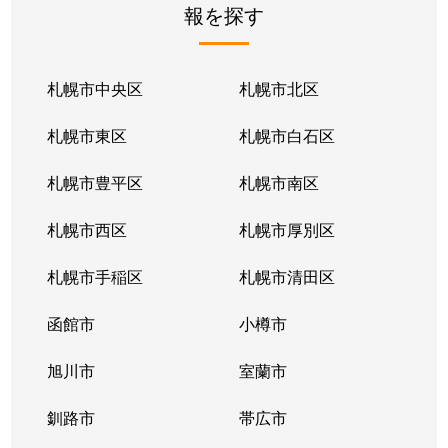
報を探す
月寒東２条
2,800万円
福住
徒歩1
月寒東２条
1,700万円
福住
徒歩1
札幌市中央区
札幌市北区
月寒東２条
770万円
福住
徒歩2
札幌市東区
札幌市白石区
月寒東３条
860万円
月寒中央
徒歩1
札幌市豊平区
札幌市南区
月寒東４条
1,900万円
月寒中央
徒歩2
札幌市西区
札幌市厚別区
月寒東４条
1,700万円
南郷7丁目
徒歩1
札幌市手稲区
札幌市清田区
月寒東５条
3,000万円
南郷7丁目
徒歩8
函館市
小樽市
豊平２条
2,400万円
東札幌
徒歩9
旭川市
室蘭市
豊平２条
3,100万円
東札幌
徒歩9
釧路市
帯広市