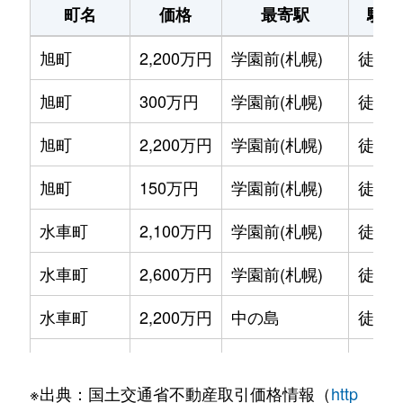
町名
価格
最寄駅
駅徒
旭町
2,200万円
学園前(札幌)
徒歩1
旭町
300万円
学園前(札幌)
徒歩6
旭町
2,200万円
学園前(札幌)
徒歩8
旭町
150万円
学園前(札幌)
徒歩6
水車町
2,100万円
学園前(札幌)
徒歩7
水車町
2,600万円
学園前(札幌)
徒歩6
水車町
2,200万円
中の島
徒歩1
水車町
2,500万円
中の島
徒歩1
※出典：国土交通省不動産取引価格情報（
http