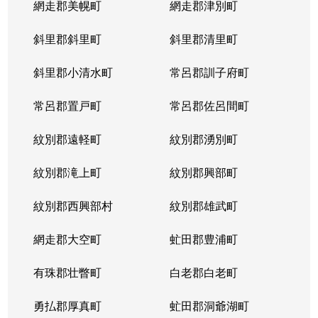
網走郡美幌町
網走郡津別町
平岸１条
1,900万円
南平岸
徒歩1
斜里郡斜里町
斜里郡清里町
平岸１条
1,600万円
南平岸
徒歩1
斜里郡小清水町
常呂郡訓子府町
平岸２条
2,800万円
澄川
徒歩6
常呂郡置戸町
常呂郡佐呂間町
平岸２条
320万円
澄川
徒歩8
紋別郡遠軽町
紋別郡湧別町
平岸２条
1,100万円
澄川
徒歩7
紋別郡滝上町
紋別郡興部町
平岸２条
4,200万円
平岸(札幌市営)
徒歩4
紋別郡西興部村
紋別郡雄武町
平岸２条
3,600万円
平岸(札幌市営)
徒歩2
網走郡大空町
虻田郡豊浦町
平岸２条
2,400万円
平岸(札幌市営)
徒歩4
有珠郡壮瞥町
白老郡白老町
平岸２条
2,700万円
平岸(札幌市営)
徒歩8
勇払郡厚真町
虻田郡洞爺湖町