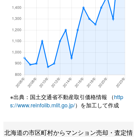
月寒東１条
3,200万円
福住
徒歩7
月寒東１条
1,200万円
福住
徒歩2
月寒東１条
3,400万円
福住
徒歩7
月寒東１条
3,500万円
福住
徒歩7
月寒東１条
800万円
福住
徒歩1
月寒東１条
1,900万円
福住
徒歩1
月寒東１条
1,100万円
福住
徒歩5
※出典：国土交通省不動産取引価格情報 （
http
月寒東２条
640万円
月寒中央
徒歩1
s://www.reinfolib.mlit.go.jp/
）を加工して作成
月寒東２条
2,300万円
福住
徒歩1
北海道の市区町村からマンション売却・査定情
月寒東２条
2,500万円
福住
徒歩1