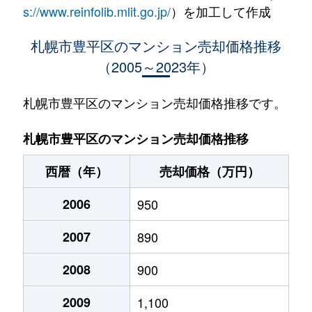
水車町
1,400万円
中の島
徒歩1
s://www.reinfolib.mlit.go.jp/
）を加工して作成
水車町
1,400万円
中の島
徒歩1
札幌市豊平区のマンション売却価格推移
（2005～2023年）
月寒中央通
2,500万円
月寒中央
徒歩2
月寒中央通
2,700万円
月寒中央
徒歩1
札幌市豊平区のマンション売却価格推移です。
月寒中央通
1,500万円
月寒中央
徒歩2
札幌市豊平区のマンション売却価格推移
月寒中央通
3,000万円
月寒中央
徒歩1
西暦（年）
売却価格（万円）
月寒中央通
2,000万円
月寒中央
徒歩1
2006
950
月寒中央通
260万円
月寒中央
徒歩3
2007
890
月寒中央通
3,000万円
月寒中央
徒歩1
2008
900
月寒中央通
3,300万円
福住
徒歩2
2009
1,100