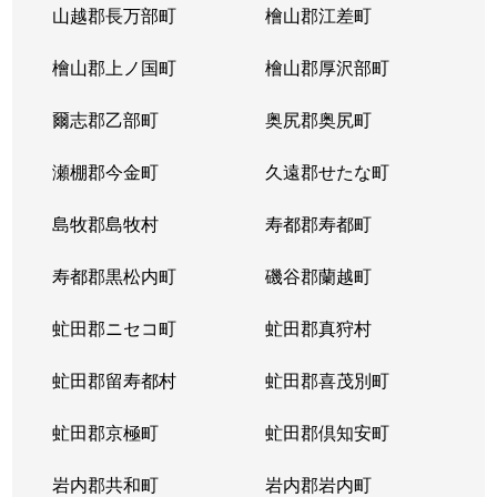
山越郡長万部町
檜山郡江差町
中の島２条
390万円
澄川
徒歩1
檜山郡上ノ国町
檜山郡厚沢部町
中の島２条
1,300万円
澄川
徒歩1
爾志郡乙部町
奥尻郡奥尻町
中の島２条
200万円
澄川
徒歩1
瀬棚郡今金町
久遠郡せたな町
中の島２条
2,100万円
中の島
徒歩3
島牧郡島牧村
寿都郡寿都町
中の島２条
330万円
中の島
徒歩2
寿都郡黒松内町
磯谷郡蘭越町
中の島２条
3,400万円
中の島
徒歩3
虻田郡ニセコ町
虻田郡真狩村
中の島２条
1,700万円
中の島
徒歩1
虻田郡留寿都村
虻田郡喜茂別町
中の島２条
240万円
南平岸
徒歩1
虻田郡京極町
虻田郡倶知安町
中の島２条
200万円
南平岸
徒歩1
岩内郡共和町
岩内郡岩内町