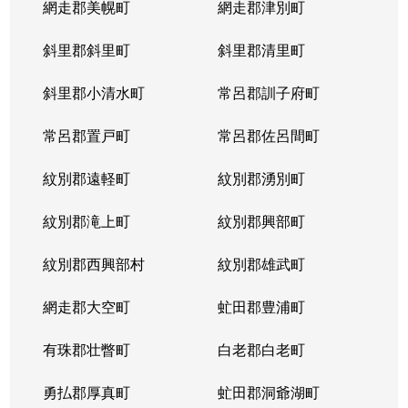
網走郡美幌町
網走郡津別町
平岸１条
1,900万円
南平岸
徒歩1
斜里郡斜里町
斜里郡清里町
平岸１条
1,600万円
南平岸
徒歩1
斜里郡小清水町
常呂郡訓子府町
平岸２条
2,800万円
澄川
徒歩6
常呂郡置戸町
常呂郡佐呂間町
平岸２条
320万円
澄川
徒歩8
紋別郡遠軽町
紋別郡湧別町
平岸２条
1,100万円
澄川
徒歩7
紋別郡滝上町
紋別郡興部町
平岸２条
4,200万円
平岸(札幌市営)
徒歩4
紋別郡西興部村
紋別郡雄武町
平岸２条
3,600万円
平岸(札幌市営)
徒歩2
網走郡大空町
虻田郡豊浦町
平岸２条
2,400万円
平岸(札幌市営)
徒歩4
有珠郡壮瞥町
白老郡白老町
平岸２条
2,700万円
平岸(札幌市営)
徒歩8
勇払郡厚真町
虻田郡洞爺湖町