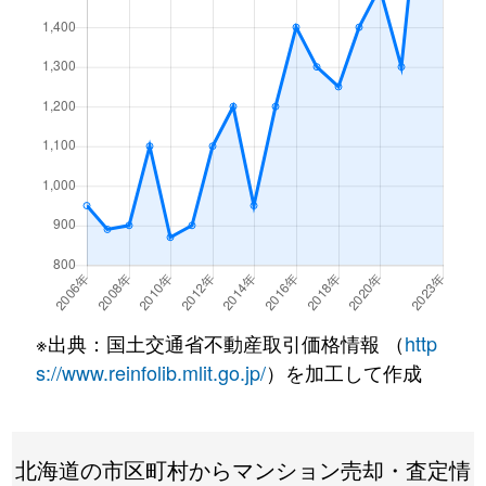
月寒東１条
3,200万円
福住
徒歩7
月寒東１条
1,200万円
福住
徒歩2
月寒東１条
3,400万円
福住
徒歩7
月寒東１条
3,500万円
福住
徒歩7
月寒東１条
800万円
福住
徒歩1
月寒東１条
1,900万円
福住
徒歩1
月寒東１条
1,100万円
福住
徒歩5
※出典：国土交通省不動産取引価格情報 （
http
月寒東２条
640万円
月寒中央
徒歩1
s://www.reinfolib.mlit.go.jp/
）を加工して作成
月寒東２条
2,300万円
福住
徒歩1
北海道の市区町村からマンション売却・査定情
月寒東２条
2,500万円
福住
徒歩1