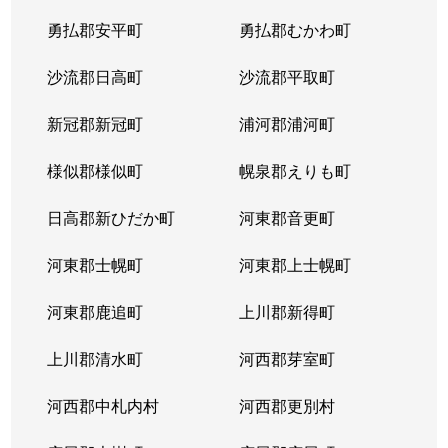
平岸２条
1,300万円
平岸(札幌市営)
徒歩6
勇払郡安平町
勇払郡むかわ町
平岸２条
3,000万円
平岸(札幌市営)
徒歩3
沙流郡日高町
沙流郡平取町
平岸２条
400万円
平岸(札幌市営)
徒歩2
新冠郡新冠町
浦河郡浦河町
平岸２条
1,700万円
平岸(札幌市営)
徒歩6
様似郡様似町
幌泉郡えりも町
平岸２条
2,700万円
南平岸
徒歩1
日高郡新ひだか町
河東郡音更町
平岸３条
1,600万円
澄川
徒歩4
河東郡士幌町
河東郡上士幌町
平岸３条
1,700万円
澄川
徒歩4
河東郡鹿追町
上川郡新得町
平岸３条
1,000万円
澄川
徒歩4
上川郡清水町
河西郡芽室町
平岸３条
1,400万円
澄川
徒歩6
河西郡中札内村
河西郡更別村
平岸３条
1,400万円
澄川
徒歩7