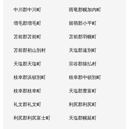
平岸１条
3,100万円
平岸(札幌市営)
徒歩6
中川郡中川町
雨竜郡幌加内町
平岸１条
1,800万円
平岸(札幌市営)
徒歩3
増毛郡増毛町
留萌郡小平町
平岸１条
苫前郡苫前町
2,600万円
苫前郡羽幌町
南平岸
徒歩1
苫前郡初山別村
天塩郡遠別町
平岸１条
2,100万円
南平岸
徒歩1
天塩郡天塩町
宗谷郡猿払村
平岸１条
1,300万円
南平岸
徒歩1
枝幸郡浜頓別町
枝幸郡中頓別町
平岸１条
1,300万円
南平岸
徒歩1
枝幸郡枝幸町
天塩郡豊富町
平岸１条
1,900万円
南平岸
徒歩1
礼文郡礼文町
利尻郡利尻町
平岸１条
1,400万円
南平岸
徒歩1
利尻郡利尻富士町
天塩郡幌延町
平岸１条
150万円
南平岸
徒歩1