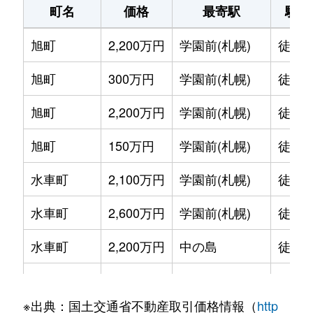
町名
価格
最寄駅
駅徒
旭町
2,200万円
学園前(札幌)
徒歩1
旭町
300万円
学園前(札幌)
徒歩6
旭町
2,200万円
学園前(札幌)
徒歩8
旭町
150万円
学園前(札幌)
徒歩6
水車町
2,100万円
学園前(札幌)
徒歩7
水車町
2,600万円
学園前(札幌)
徒歩6
水車町
2,200万円
中の島
徒歩1
水車町
2,500万円
中の島
徒歩1
※出典：国土交通省不動産取引価格情報（
http