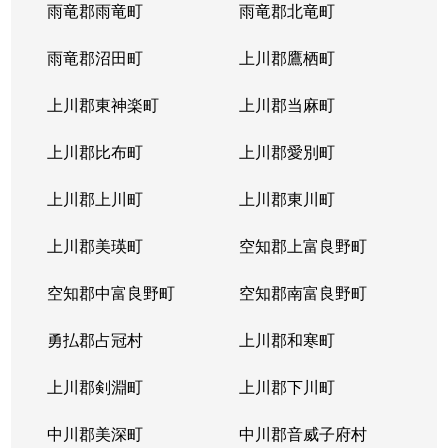
西岡４条
1,400万円
福住
徒歩2
雨竜郡雨竜町
雨竜郡北竜町
西岡４条
2,400万円
福住
徒歩2
雨竜郡沼田町
上川郡鷹栖町
西岡４条
2,100万円
福住
徒歩2
上川郡東神楽町
上川郡当麻町
平岸１条
580万円
澄川
徒歩1
上川郡比布町
上川郡愛別町
平岸１条
670万円
澄川
徒歩1
上川郡上川町
上川郡東川町
平岸１条
150万円
中の島
徒歩4
上川郡美瑛町
空知郡上富良野町
平岸１条
290万円
中の島
徒歩4
空知郡中富良野町
空知郡南富良野町
平岸１条
750万円
中の島
徒歩7
勇払郡占冠村
上川郡和寒町
平岸１条
1,700万円
中の島
徒歩5
上川郡剣淵町
上川郡下川町
平岸１条
2,500万円
中の島
徒歩6
中川郡美深町
中川郡音威子府村