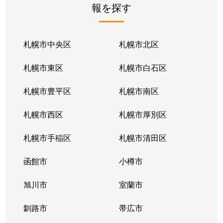
報を探す
月寒東２条
2,800万円
福住
徒歩1
月寒東２条
1,700万円
福住
徒歩1
札幌市中央区
札幌市北区
月寒東２条
770万円
福住
徒歩2
札幌市東区
札幌市白石区
月寒東３条
860万円
月寒中央
徒歩1
札幌市豊平区
札幌市南区
月寒東４条
1,900万円
月寒中央
徒歩2
札幌市西区
札幌市厚別区
月寒東４条
1,700万円
南郷7丁目
徒歩1
札幌市手稲区
札幌市清田区
月寒東５条
3,000万円
南郷7丁目
徒歩8
函館市
小樽市
豊平２条
2,400万円
東札幌
徒歩9
旭川市
室蘭市
豊平２条
3,100万円
東札幌
徒歩9
釧路市
帯広市