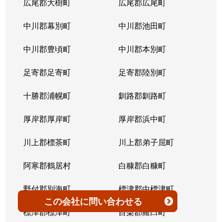
広尾郡大樹町
広尾郡広尾町
平岸３条
1,400万円
澄川
徒歩4
中川郡幕別町
中川郡池田町
平岸３条
1,500万円
澄川
徒歩6
中川郡豊頃町
中川郡本別町
平岸３条
280万円
平岸(札幌市営)
徒歩0
足寄郡足寄町
足寄郡陸別町
平岸３条
3,000万円
平岸(札幌市営)
徒歩7
十勝郡浦幌町
釧路郡釧路町
平岸３条
3,600万円
平岸(札幌市営)
徒歩4
厚岸郡厚岸町
厚岸郡浜中町
平岸３条
1,900万円
平岸(札幌市営)
徒歩7
川上郡標茶町
川上郡弟子屈町
平岸３条
2,500万円
南平岸
徒歩6
阿寒郡鶴居村
白糠郡白糠町
平岸３条
4,200万円
南平岸
徒歩4
野付郡別海町
標津郡中標津町
この会社
に問い合わせる
平岸３条
3,900万円
南平岸
徒歩1
標津郡標津町
目梨郡羅臼町