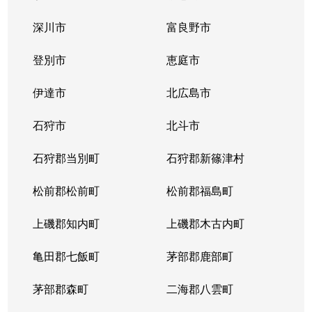
中の島１条
300万円
中の島
徒歩2
深川市
富良野市
中の島１条
790万円
中の島
徒歩2
登別市
恵庭市
中の島１条
280万円
中の島
徒歩2
伊達市
北広島市
中の島１条
2,000万円
中の島
徒歩8
石狩市
北斗市
中の島１条
400万円
中の島
徒歩4
石狩郡当別町
石狩郡新篠津村
中の島１条
930万円
中の島
徒歩1
松前郡松前町
松前郡福島町
中の島１条
440万円
南平岸
徒歩1
上磯郡知内町
上磯郡木古内町
中の島１条
1,400万円
南平岸
徒歩1
亀田郡七飯町
茅部郡鹿部町
中の島１条
980万円
南平岸
徒歩1
茅部郡森町
二海郡八雲町
中の島２条
350万円
澄川
徒歩1