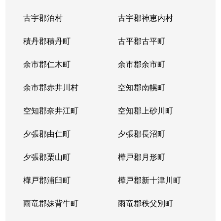
中の島２条
1,500万円
南平岸
徒歩1
古宇郡泊村
古宇郡神恵内村
西岡３条
1,700万円
月寒中央
徒歩1
積丹郡積丹町
古平郡古平町
西岡３条
2,700万円
月寒中央
徒歩1
余市郡仁木町
余市郡余市町
西岡３条
1,600万円
福住
徒歩4
余市郡赤井川村
空知郡南幌町
西岡３条
2,400万円
南平岸
徒歩2
空知郡奈井江町
空知郡上砂川町
西岡４条
2,500万円
月寒中央
徒歩1
夕張郡由仁町
夕張郡長沼町
西岡４条
1,500万円
福住
徒歩2
夕張郡栗山町
樺戸郡月形町
西岡４条
2,300万円
福住
徒歩2
樺戸郡浦臼町
樺戸郡新十津川町
西岡４条
800万円
福住
徒歩2
雨竜郡妹背牛町
雨竜郡秩父別町