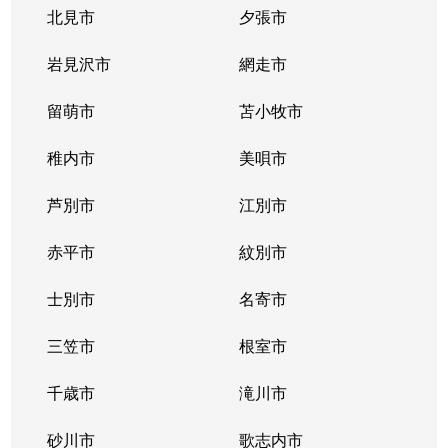
豊平３条
2,000万円
学園前(札幌)
徒歩9
北見市
夕張市
豊平４条
2,800万円
豊平公園
徒歩7
岩見沢市
網走市
豊平４条
留萌市
500万円
苫小牧市
豊平公園
徒歩8
稚内市
美唄市
豊平４条
880万円
豊平公園
徒歩8
芦別市
江別市
豊平６条
3,700万円
学園前(札幌)
徒歩3
赤平市
紋別市
豊平８条
450万円
学園前(札幌)
徒歩8
士別市
名寄市
豊平８条
3,000万円
豊平公園
徒歩1
三笠市
根室市
豊平９条
3,000万円
豊平公園
徒歩5
千歳市
滝川市
中の島１条
300万円
中の島
徒歩2
砂川市
歌志内市