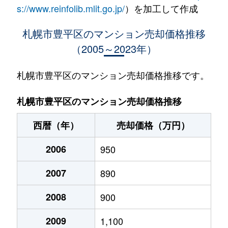
水車町
1,400万円
中の島
徒歩1
s://www.reinfolib.mlit.go.jp/
）を加工して作成
水車町
1,400万円
中の島
徒歩1
札幌市豊平区のマンション売却価格推移
（2005～2023年）
月寒中央通
2,500万円
月寒中央
徒歩2
月寒中央通
2,700万円
月寒中央
徒歩1
札幌市豊平区のマンション売却価格推移です。
月寒中央通
1,500万円
月寒中央
徒歩2
札幌市豊平区のマンション売却価格推移
月寒中央通
3,000万円
月寒中央
徒歩1
西暦（年）
売却価格（万円）
月寒中央通
2,000万円
月寒中央
徒歩1
2006
950
月寒中央通
260万円
月寒中央
徒歩3
2007
890
月寒中央通
3,000万円
月寒中央
徒歩1
2008
900
月寒中央通
3,300万円
福住
徒歩2
2009
1,100