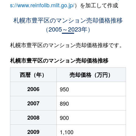
水車町
1,400万円
中の島
徒歩1
s://www.reinfolib.mlit.go.jp/
）を加工して作成
水車町
1,400万円
中の島
徒歩1
札幌市豊平区のマンション売却価格推移
（2005～2023年）
月寒中央通
2,500万円
月寒中央
徒歩2
月寒中央通
2,700万円
月寒中央
徒歩1
札幌市豊平区のマンション売却価格推移です。
月寒中央通
1,500万円
月寒中央
徒歩2
札幌市豊平区のマンション売却価格推移
月寒中央通
3,000万円
月寒中央
徒歩1
西暦（年）
売却価格（万円）
月寒中央通
2,000万円
月寒中央
徒歩1
2006
950
月寒中央通
260万円
月寒中央
徒歩3
2007
890
月寒中央通
3,000万円
月寒中央
徒歩1
2008
900
月寒中央通
3,300万円
福住
徒歩2
2009
1,100