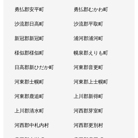
平岸２条
1,300万円
平岸(札幌市営)
徒歩6
勇払郡安平町
勇払郡むかわ町
平岸２条
3,000万円
平岸(札幌市営)
徒歩3
沙流郡日高町
沙流郡平取町
平岸２条
400万円
平岸(札幌市営)
徒歩2
新冠郡新冠町
浦河郡浦河町
平岸２条
1,700万円
平岸(札幌市営)
徒歩6
様似郡様似町
幌泉郡えりも町
平岸２条
2,700万円
南平岸
徒歩1
日高郡新ひだか町
河東郡音更町
平岸３条
1,600万円
澄川
徒歩4
河東郡士幌町
河東郡上士幌町
平岸３条
1,700万円
澄川
徒歩4
河東郡鹿追町
上川郡新得町
平岸３条
1,000万円
澄川
徒歩4
上川郡清水町
河西郡芽室町
平岸３条
1,400万円
澄川
徒歩6
河西郡中札内村
河西郡更別村
平岸３条
1,400万円
澄川
徒歩7