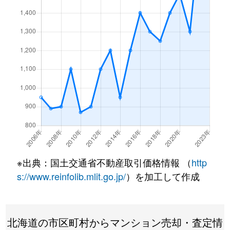
月寒東１条
3,200万円
福住
徒歩7
月寒東１条
1,200万円
福住
徒歩2
月寒東１条
3,400万円
福住
徒歩7
月寒東１条
3,500万円
福住
徒歩7
月寒東１条
800万円
福住
徒歩1
月寒東１条
1,900万円
福住
徒歩1
月寒東１条
1,100万円
福住
徒歩5
※出典：国土交通省不動産取引価格情報 （
http
月寒東２条
640万円
月寒中央
徒歩1
s://www.reinfolib.mlit.go.jp/
）を加工して作成
月寒東２条
2,300万円
福住
徒歩1
北海道の市区町村からマンション売却・査定情
月寒東２条
2,500万円
福住
徒歩1