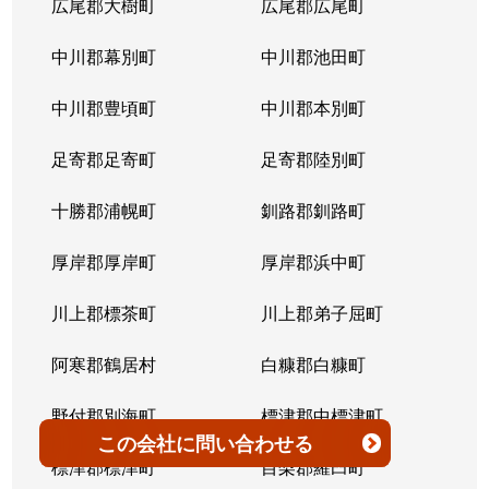
広尾郡大樹町
広尾郡広尾町
平岸３条
1,400万円
澄川
徒歩4
中川郡幕別町
中川郡池田町
平岸３条
1,500万円
澄川
徒歩6
中川郡豊頃町
中川郡本別町
平岸３条
280万円
平岸(札幌市営)
徒歩0
足寄郡足寄町
足寄郡陸別町
平岸３条
3,000万円
平岸(札幌市営)
徒歩7
十勝郡浦幌町
釧路郡釧路町
平岸３条
3,600万円
平岸(札幌市営)
徒歩4
厚岸郡厚岸町
厚岸郡浜中町
平岸３条
1,900万円
平岸(札幌市営)
徒歩7
川上郡標茶町
川上郡弟子屈町
平岸３条
2,500万円
南平岸
徒歩6
阿寒郡鶴居村
白糠郡白糠町
平岸３条
4,200万円
南平岸
徒歩4
野付郡別海町
標津郡中標津町
この会社
に問い合わせる
平岸３条
3,900万円
南平岸
徒歩1
標津郡標津町
目梨郡羅臼町