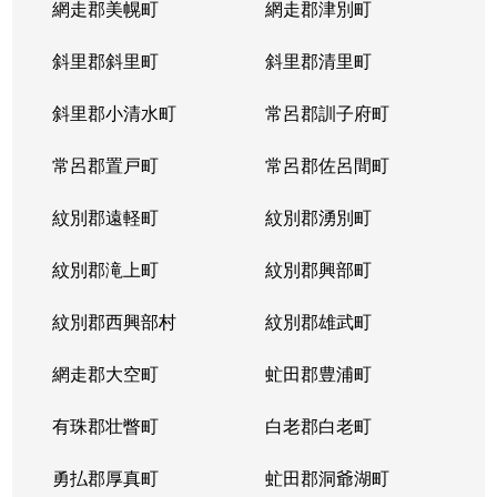
網走郡美幌町
網走郡津別町
平岸１条
1,900万円
南平岸
徒歩1
斜里郡斜里町
斜里郡清里町
平岸１条
1,600万円
南平岸
徒歩1
斜里郡小清水町
常呂郡訓子府町
平岸２条
2,800万円
澄川
徒歩6
常呂郡置戸町
常呂郡佐呂間町
平岸２条
320万円
澄川
徒歩8
紋別郡遠軽町
紋別郡湧別町
平岸２条
1,100万円
澄川
徒歩7
紋別郡滝上町
紋別郡興部町
平岸２条
4,200万円
平岸(札幌市営)
徒歩4
紋別郡西興部村
紋別郡雄武町
平岸２条
3,600万円
平岸(札幌市営)
徒歩2
網走郡大空町
虻田郡豊浦町
平岸２条
2,400万円
平岸(札幌市営)
徒歩4
有珠郡壮瞥町
白老郡白老町
平岸２条
2,700万円
平岸(札幌市営)
徒歩8
勇払郡厚真町
虻田郡洞爺湖町