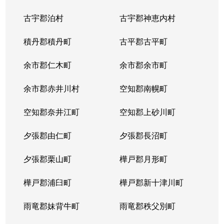
中の島２条
1,500万円
南平岸
徒歩1
古宇郡泊村
古宇郡神恵内村
西岡３条
1,700万円
月寒中央
徒歩1
積丹郡積丹町
古平郡古平町
西岡３条
2,700万円
月寒中央
徒歩1
余市郡仁木町
余市郡余市町
西岡３条
1,600万円
福住
徒歩4
余市郡赤井川村
空知郡南幌町
西岡３条
2,400万円
南平岸
徒歩2
空知郡奈井江町
空知郡上砂川町
西岡４条
2,500万円
月寒中央
徒歩1
夕張郡由仁町
夕張郡長沼町
西岡４条
1,500万円
福住
徒歩2
夕張郡栗山町
樺戸郡月形町
西岡４条
2,300万円
福住
徒歩2
樺戸郡浦臼町
樺戸郡新十津川町
西岡４条
800万円
福住
徒歩2
雨竜郡妹背牛町
雨竜郡秩父別町