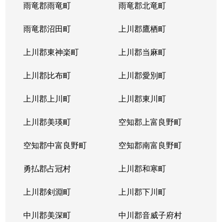
西岡４条
1,400万円
福住
徒歩2
雨竜郡雨竜町
雨竜郡北竜町
西岡４条
2,400万円
福住
徒歩2
雨竜郡沼田町
上川郡鷹栖町
西岡４条
2,100万円
福住
徒歩2
上川郡東神楽町
上川郡当麻町
平岸１条
580万円
澄川
徒歩1
上川郡比布町
上川郡愛別町
平岸１条
670万円
澄川
徒歩1
上川郡上川町
上川郡東川町
平岸１条
150万円
中の島
徒歩4
上川郡美瑛町
空知郡上富良野町
平岸１条
290万円
中の島
徒歩4
空知郡中富良野町
空知郡南富良野町
平岸１条
750万円
中の島
徒歩7
勇払郡占冠村
上川郡和寒町
平岸１条
1,700万円
中の島
徒歩5
上川郡剣淵町
上川郡下川町
平岸１条
2,500万円
中の島
徒歩6
中川郡美深町
中川郡音威子府村