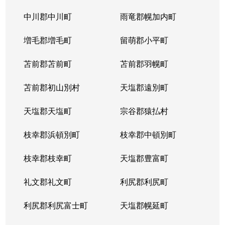
平岸１条
3,100万円
平岸(札幌市営)
徒歩6
中川郡中川町
雨竜郡幌加内町
平岸１条
1,800万円
平岸(札幌市営)
徒歩3
増毛郡増毛町
留萌郡小平町
平岸１条
苫前郡苫前町
2,600万円
苫前郡羽幌町
南平岸
徒歩1
苫前郡初山別村
天塩郡遠別町
平岸１条
2,100万円
南平岸
徒歩1
天塩郡天塩町
宗谷郡猿払村
平岸１条
1,300万円
南平岸
徒歩1
枝幸郡浜頓別町
枝幸郡中頓別町
平岸１条
1,300万円
南平岸
徒歩1
枝幸郡枝幸町
天塩郡豊富町
平岸１条
1,900万円
南平岸
徒歩1
礼文郡礼文町
利尻郡利尻町
平岸１条
1,400万円
南平岸
徒歩1
利尻郡利尻富士町
天塩郡幌延町
平岸１条
150万円
南平岸
徒歩1