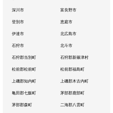
中の島１条
300万円
中の島
徒歩2
深川市
富良野市
中の島１条
790万円
中の島
徒歩2
登別市
恵庭市
中の島１条
280万円
中の島
徒歩2
伊達市
北広島市
中の島１条
2,000万円
中の島
徒歩8
石狩市
北斗市
中の島１条
400万円
中の島
徒歩4
石狩郡当別町
石狩郡新篠津村
中の島１条
930万円
中の島
徒歩1
松前郡松前町
松前郡福島町
中の島１条
440万円
南平岸
徒歩1
上磯郡知内町
上磯郡木古内町
中の島１条
1,400万円
南平岸
徒歩1
亀田郡七飯町
茅部郡鹿部町
中の島１条
980万円
南平岸
徒歩1
茅部郡森町
二海郡八雲町
中の島２条
350万円
澄川
徒歩1