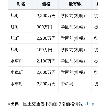
町名
価格
最寄駅
駅徒
旭町
2,200万円
学園前(札幌)
徒歩1
旭町
300万円
学園前(札幌)
徒歩6
旭町
2,200万円
学園前(札幌)
徒歩8
旭町
150万円
学園前(札幌)
徒歩6
水車町
2,100万円
学園前(札幌)
徒歩7
水車町
2,600万円
学園前(札幌)
徒歩6
水車町
2,200万円
中の島
徒歩1
水車町
2,500万円
中の島
徒歩1
※出典：国土交通省不動産取引価格情報（
http