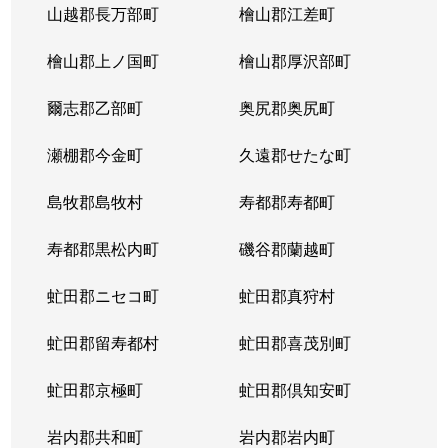
山越郡長万部町
檜山郡江差町
中の島２条
390万円
澄川
徒歩1
檜山郡上ノ国町
檜山郡厚沢部町
中の島２条
1,300万円
澄川
徒歩1
爾志郡乙部町
奥尻郡奥尻町
中の島２条
200万円
澄川
徒歩1
瀬棚郡今金町
久遠郡せたな町
中の島２条
2,100万円
中の島
徒歩3
島牧郡島牧村
寿都郡寿都町
中の島２条
330万円
中の島
徒歩2
寿都郡黒松内町
磯谷郡蘭越町
中の島２条
3,400万円
中の島
徒歩3
虻田郡ニセコ町
虻田郡真狩村
中の島２条
1,700万円
中の島
徒歩1
虻田郡留寿都村
虻田郡喜茂別町
中の島２条
240万円
南平岸
徒歩1
虻田郡京極町
虻田郡倶知安町
中の島２条
200万円
南平岸
徒歩1
岩内郡共和町
岩内郡岩内町