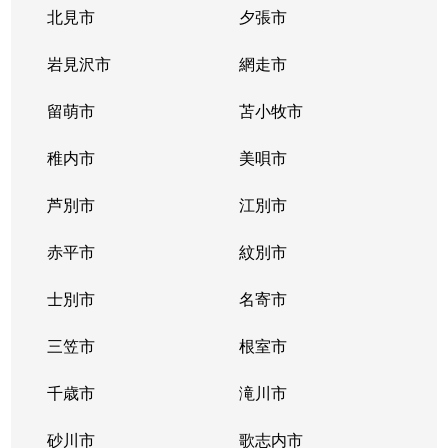
豊平３条
2,000万円
学園前(札幌)
徒歩9
北見市
夕張市
豊平４条
2,800万円
豊平公園
徒歩7
岩見沢市
網走市
豊平４条
留萌市
500万円
苫小牧市
豊平公園
徒歩8
稚内市
美唄市
豊平４条
880万円
豊平公園
徒歩8
芦別市
江別市
豊平６条
3,700万円
学園前(札幌)
徒歩3
赤平市
紋別市
豊平８条
450万円
学園前(札幌)
徒歩8
士別市
名寄市
豊平８条
3,000万円
豊平公園
徒歩1
三笠市
根室市
豊平９条
3,000万円
豊平公園
徒歩5
千歳市
滝川市
中の島１条
300万円
中の島
徒歩2
砂川市
歌志内市