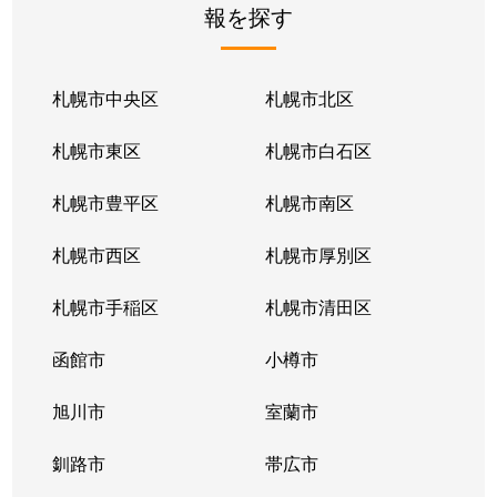
報を探す
月寒東２条
2,800万円
福住
徒歩1
月寒東２条
1,700万円
福住
徒歩1
札幌市中央区
札幌市北区
月寒東２条
770万円
福住
徒歩2
札幌市東区
札幌市白石区
月寒東３条
860万円
月寒中央
徒歩1
札幌市豊平区
札幌市南区
月寒東４条
1,900万円
月寒中央
徒歩2
札幌市西区
札幌市厚別区
月寒東４条
1,700万円
南郷7丁目
徒歩1
札幌市手稲区
札幌市清田区
月寒東５条
3,000万円
南郷7丁目
徒歩8
函館市
小樽市
豊平２条
2,400万円
東札幌
徒歩9
旭川市
室蘭市
豊平２条
3,100万円
東札幌
徒歩9
釧路市
帯広市