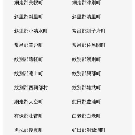
網走郡美幌町
網走郡津別町
平岸１条
1,900万円
南平岸
徒歩1
斜里郡斜里町
斜里郡清里町
平岸１条
1,600万円
南平岸
徒歩1
斜里郡小清水町
常呂郡訓子府町
平岸２条
2,800万円
澄川
徒歩6
常呂郡置戸町
常呂郡佐呂間町
平岸２条
320万円
澄川
徒歩8
紋別郡遠軽町
紋別郡湧別町
平岸２条
1,100万円
澄川
徒歩7
紋別郡滝上町
紋別郡興部町
平岸２条
4,200万円
平岸(札幌市営)
徒歩4
紋別郡西興部村
紋別郡雄武町
平岸２条
3,600万円
平岸(札幌市営)
徒歩2
網走郡大空町
虻田郡豊浦町
平岸２条
2,400万円
平岸(札幌市営)
徒歩4
有珠郡壮瞥町
白老郡白老町
平岸２条
2,700万円
平岸(札幌市営)
徒歩8
勇払郡厚真町
虻田郡洞爺湖町