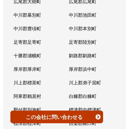
広尾郡大樹町
広尾郡広尾町
平岸３条
1,400万円
澄川
徒歩4
中川郡幕別町
中川郡池田町
平岸３条
1,500万円
澄川
徒歩6
中川郡豊頃町
中川郡本別町
平岸３条
280万円
平岸(札幌市営)
徒歩0
足寄郡足寄町
足寄郡陸別町
平岸３条
3,000万円
平岸(札幌市営)
徒歩7
十勝郡浦幌町
釧路郡釧路町
平岸３条
3,600万円
平岸(札幌市営)
徒歩4
厚岸郡厚岸町
厚岸郡浜中町
平岸３条
1,900万円
平岸(札幌市営)
徒歩7
川上郡標茶町
川上郡弟子屈町
平岸３条
2,500万円
南平岸
徒歩6
阿寒郡鶴居村
白糠郡白糠町
平岸３条
4,200万円
南平岸
徒歩4
野付郡別海町
標津郡中標津町
この会社
に問い合わせる
平岸３条
3,900万円
南平岸
徒歩1
標津郡標津町
目梨郡羅臼町