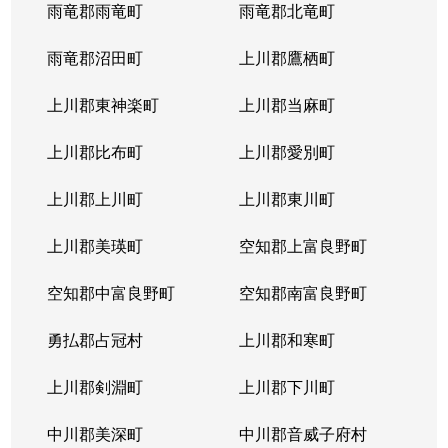
西岡４条
1,400万円
福住
徒歩2
雨竜郡雨竜町
雨竜郡北竜町
西岡４条
2,400万円
福住
徒歩2
雨竜郡沼田町
上川郡鷹栖町
西岡４条
2,100万円
福住
徒歩2
上川郡東神楽町
上川郡当麻町
平岸１条
580万円
澄川
徒歩1
上川郡比布町
上川郡愛別町
平岸１条
670万円
澄川
徒歩1
上川郡上川町
上川郡東川町
平岸１条
150万円
中の島
徒歩4
上川郡美瑛町
空知郡上富良野町
平岸１条
290万円
中の島
徒歩4
空知郡中富良野町
空知郡南富良野町
平岸１条
750万円
中の島
徒歩7
勇払郡占冠村
上川郡和寒町
平岸１条
1,700万円
中の島
徒歩5
上川郡剣淵町
上川郡下川町
平岸１条
2,500万円
中の島
徒歩6
中川郡美深町
中川郡音威子府村