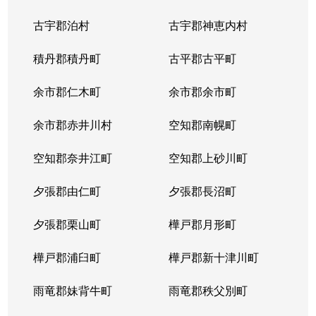
中の島２条
1,500万円
南平岸
徒歩1
古宇郡泊村
古宇郡神恵内村
西岡３条
1,700万円
月寒中央
徒歩1
積丹郡積丹町
古平郡古平町
西岡３条
2,700万円
月寒中央
徒歩1
余市郡仁木町
余市郡余市町
西岡３条
1,600万円
福住
徒歩4
余市郡赤井川村
空知郡南幌町
西岡３条
2,400万円
南平岸
徒歩2
空知郡奈井江町
空知郡上砂川町
西岡４条
2,500万円
月寒中央
徒歩1
夕張郡由仁町
夕張郡長沼町
西岡４条
1,500万円
福住
徒歩2
夕張郡栗山町
樺戸郡月形町
西岡４条
2,300万円
福住
徒歩2
樺戸郡浦臼町
樺戸郡新十津川町
西岡４条
800万円
福住
徒歩2
雨竜郡妹背牛町
雨竜郡秩父別町