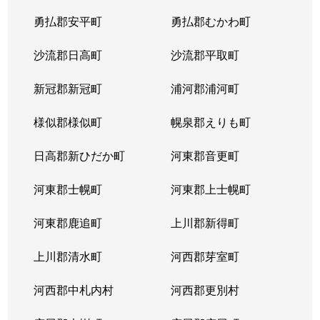
平岸２条
1,300万円
平岸(札幌市営)
徒歩6
勇払郡安平町
勇払郡むかわ町
平岸２条
3,000万円
平岸(札幌市営)
徒歩3
沙流郡日高町
沙流郡平取町
平岸２条
400万円
平岸(札幌市営)
徒歩2
新冠郡新冠町
浦河郡浦河町
平岸２条
1,700万円
平岸(札幌市営)
徒歩6
様似郡様似町
幌泉郡えりも町
平岸２条
2,700万円
南平岸
徒歩1
日高郡新ひだか町
河東郡音更町
平岸３条
1,600万円
澄川
徒歩4
河東郡士幌町
河東郡上士幌町
平岸３条
1,700万円
澄川
徒歩4
河東郡鹿追町
上川郡新得町
平岸３条
1,000万円
澄川
徒歩4
上川郡清水町
河西郡芽室町
平岸３条
1,400万円
澄川
徒歩6
河西郡中札内村
河西郡更別村
平岸３条
1,400万円
澄川
徒歩7