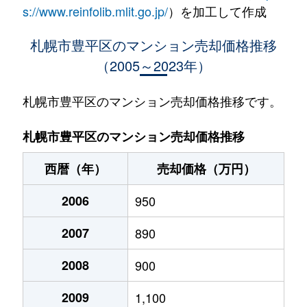
水車町
1,400万円
中の島
徒歩1
s://www.reinfolib.mlit.go.jp/
）を加工して作成
水車町
1,400万円
中の島
徒歩1
札幌市豊平区のマンション売却価格推移
（2005～2023年）
月寒中央通
2,500万円
月寒中央
徒歩2
月寒中央通
2,700万円
月寒中央
徒歩1
札幌市豊平区のマンション売却価格推移です。
月寒中央通
1,500万円
月寒中央
徒歩2
札幌市豊平区のマンション売却価格推移
月寒中央通
3,000万円
月寒中央
徒歩1
西暦（年）
売却価格（万円）
月寒中央通
2,000万円
月寒中央
徒歩1
2006
950
月寒中央通
260万円
月寒中央
徒歩3
2007
890
月寒中央通
3,000万円
月寒中央
徒歩1
2008
900
月寒中央通
3,300万円
福住
徒歩2
2009
1,100