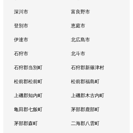
中の島１条
300万円
中の島
徒歩2
深川市
富良野市
中の島１条
790万円
中の島
徒歩2
登別市
恵庭市
中の島１条
280万円
中の島
徒歩2
伊達市
北広島市
中の島１条
2,000万円
中の島
徒歩8
石狩市
北斗市
中の島１条
400万円
中の島
徒歩4
石狩郡当別町
石狩郡新篠津村
中の島１条
930万円
中の島
徒歩1
松前郡松前町
松前郡福島町
中の島１条
440万円
南平岸
徒歩1
上磯郡知内町
上磯郡木古内町
中の島１条
1,400万円
南平岸
徒歩1
亀田郡七飯町
茅部郡鹿部町
中の島１条
980万円
南平岸
徒歩1
茅部郡森町
二海郡八雲町
中の島２条
350万円
澄川
徒歩1