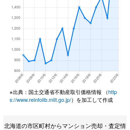
月寒東１条
3,200万円
福住
徒歩7
月寒東１条
1,200万円
福住
徒歩2
月寒東１条
3,400万円
福住
徒歩7
月寒東１条
3,500万円
福住
徒歩7
月寒東１条
800万円
福住
徒歩1
月寒東１条
1,900万円
福住
徒歩1
月寒東１条
1,100万円
福住
徒歩5
※出典：国土交通省不動産取引価格情報 （
http
月寒東２条
640万円
月寒中央
徒歩1
s://www.reinfolib.mlit.go.jp/
）を加工して作成
月寒東２条
2,300万円
福住
徒歩1
北海道の市区町村からマンション売却・査定情
月寒東２条
2,500万円
福住
徒歩1