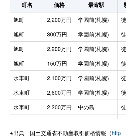
町名
価格
最寄駅
駅徒
旭町
2,200万円
学園前(札幌)
徒歩1
旭町
300万円
学園前(札幌)
徒歩6
旭町
2,200万円
学園前(札幌)
徒歩8
旭町
150万円
学園前(札幌)
徒歩6
水車町
2,100万円
学園前(札幌)
徒歩7
水車町
2,600万円
学園前(札幌)
徒歩6
水車町
2,200万円
中の島
徒歩1
水車町
2,500万円
中の島
徒歩1
※出典：国土交通省不動産取引価格情報（
http