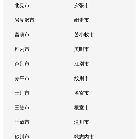
豊平３条
2,000万円
学園前(札幌)
徒歩9
北見市
夕張市
豊平４条
2,800万円
豊平公園
徒歩7
岩見沢市
網走市
豊平４条
留萌市
500万円
苫小牧市
豊平公園
徒歩8
稚内市
美唄市
豊平４条
880万円
豊平公園
徒歩8
芦別市
江別市
豊平６条
3,700万円
学園前(札幌)
徒歩3
赤平市
紋別市
豊平８条
450万円
学園前(札幌)
徒歩8
士別市
名寄市
豊平８条
3,000万円
豊平公園
徒歩1
三笠市
根室市
豊平９条
3,000万円
豊平公園
徒歩5
千歳市
滝川市
中の島１条
300万円
中の島
徒歩2
砂川市
歌志内市