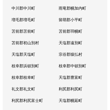
平岸１条
3,100万円
平岸(札幌市営)
徒歩6
中川郡中川町
雨竜郡幌加内町
平岸１条
1,800万円
平岸(札幌市営)
徒歩3
増毛郡増毛町
留萌郡小平町
平岸１条
苫前郡苫前町
2,600万円
苫前郡羽幌町
南平岸
徒歩1
苫前郡初山別村
天塩郡遠別町
平岸１条
2,100万円
南平岸
徒歩1
天塩郡天塩町
宗谷郡猿払村
平岸１条
1,300万円
南平岸
徒歩1
枝幸郡浜頓別町
枝幸郡中頓別町
平岸１条
1,300万円
南平岸
徒歩1
枝幸郡枝幸町
天塩郡豊富町
平岸１条
1,900万円
南平岸
徒歩1
礼文郡礼文町
利尻郡利尻町
平岸１条
1,400万円
南平岸
徒歩1
利尻郡利尻富士町
天塩郡幌延町
平岸１条
150万円
南平岸
徒歩1