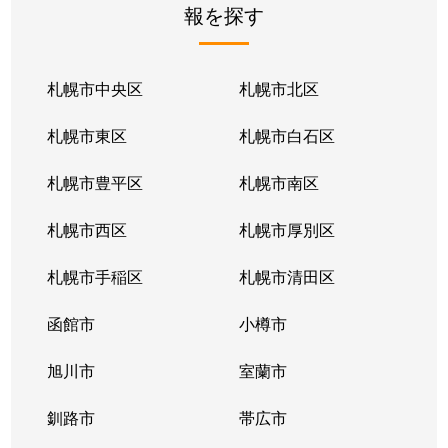
報を探す
月寒東２条
2,800万円
福住
徒歩1
月寒東２条
1,700万円
福住
徒歩1
札幌市中央区
札幌市北区
月寒東２条
770万円
福住
徒歩2
札幌市東区
札幌市白石区
月寒東３条
860万円
月寒中央
徒歩1
札幌市豊平区
札幌市南区
月寒東４条
1,900万円
月寒中央
徒歩2
札幌市西区
札幌市厚別区
月寒東４条
1,700万円
南郷7丁目
徒歩1
札幌市手稲区
札幌市清田区
月寒東５条
3,000万円
南郷7丁目
徒歩8
函館市
小樽市
豊平２条
2,400万円
東札幌
徒歩9
旭川市
室蘭市
豊平２条
3,100万円
東札幌
徒歩9
釧路市
帯広市