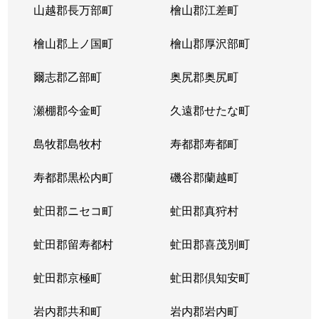
山越郡長万部町
檜山郡江差町
中の島２条
390万円
澄川
徒歩1
檜山郡上ノ国町
檜山郡厚沢部町
中の島２条
1,300万円
澄川
徒歩1
爾志郡乙部町
奥尻郡奥尻町
中の島２条
200万円
澄川
徒歩1
瀬棚郡今金町
久遠郡せたな町
中の島２条
2,100万円
中の島
徒歩3
島牧郡島牧村
寿都郡寿都町
中の島２条
330万円
中の島
徒歩2
寿都郡黒松内町
磯谷郡蘭越町
中の島２条
3,400万円
中の島
徒歩3
虻田郡ニセコ町
虻田郡真狩村
中の島２条
1,700万円
中の島
徒歩1
虻田郡留寿都村
虻田郡喜茂別町
中の島２条
240万円
南平岸
徒歩1
虻田郡京極町
虻田郡倶知安町
中の島２条
200万円
南平岸
徒歩1
岩内郡共和町
岩内郡岩内町