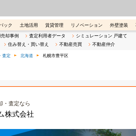
ーズ株式会社（東証グロース上
初めての方へ
ビスです 証券コード：4445
バック
土地活用
賃貸管理
リノベーション
外壁塗装
ライン講座
リビンマガジンBiz
不動産売却ご相談デスク
別売却事例
査定利用者データ
シミュレーション 戸建て
住み替え・買い替え
不動産売買
不動産仲介
・査定
北海道
札幌市豊平区
却・査定なら
ム株式会社