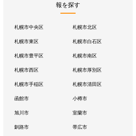
報を探す
月寒東２条
2,800万円
福住
徒歩1
月寒東２条
1,700万円
福住
徒歩1
札幌市中央区
札幌市北区
月寒東２条
770万円
福住
徒歩2
札幌市東区
札幌市白石区
月寒東３条
860万円
月寒中央
徒歩1
札幌市豊平区
札幌市南区
月寒東４条
1,900万円
月寒中央
徒歩2
札幌市西区
札幌市厚別区
月寒東４条
1,700万円
南郷7丁目
徒歩1
札幌市手稲区
札幌市清田区
月寒東５条
3,000万円
南郷7丁目
徒歩8
函館市
小樽市
豊平２条
2,400万円
東札幌
徒歩9
旭川市
室蘭市
豊平２条
3,100万円
東札幌
徒歩9
釧路市
帯広市