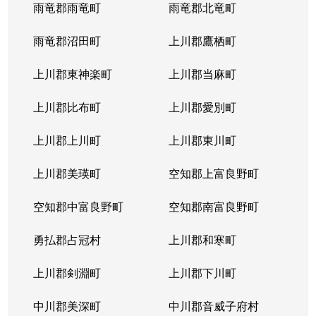
西岡４条
1,400万円
福住
徒歩2
雨竜郡雨竜町
雨竜郡北竜町
西岡４条
2,400万円
福住
徒歩2
雨竜郡沼田町
上川郡鷹栖町
西岡４条
2,100万円
福住
徒歩2
上川郡東神楽町
上川郡当麻町
平岸１条
580万円
澄川
徒歩1
上川郡比布町
上川郡愛別町
平岸１条
670万円
澄川
徒歩1
上川郡上川町
上川郡東川町
平岸１条
150万円
中の島
徒歩4
上川郡美瑛町
空知郡上富良野町
平岸１条
290万円
中の島
徒歩4
空知郡中富良野町
空知郡南富良野町
平岸１条
750万円
中の島
徒歩7
勇払郡占冠村
上川郡和寒町
平岸１条
1,700万円
中の島
徒歩5
上川郡剣淵町
上川郡下川町
平岸１条
2,500万円
中の島
徒歩6
中川郡美深町
中川郡音威子府村