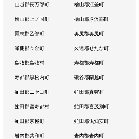
山越郡長万部町
檜山郡江差町
中の島２条
390万円
澄川
徒歩1
檜山郡上ノ国町
檜山郡厚沢部町
中の島２条
1,300万円
澄川
徒歩1
爾志郡乙部町
奥尻郡奥尻町
中の島２条
200万円
澄川
徒歩1
瀬棚郡今金町
久遠郡せたな町
中の島２条
2,100万円
中の島
徒歩3
島牧郡島牧村
寿都郡寿都町
中の島２条
330万円
中の島
徒歩2
寿都郡黒松内町
磯谷郡蘭越町
中の島２条
3,400万円
中の島
徒歩3
虻田郡ニセコ町
虻田郡真狩村
中の島２条
1,700万円
中の島
徒歩1
虻田郡留寿都村
虻田郡喜茂別町
中の島２条
240万円
南平岸
徒歩1
虻田郡京極町
虻田郡倶知安町
中の島２条
200万円
南平岸
徒歩1
岩内郡共和町
岩内郡岩内町