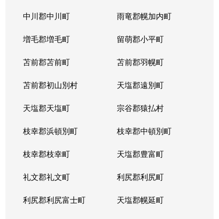
平岸１条
3,100万円
平岸(札幌市営)
徒歩6
中川郡中川町
雨竜郡幌加内町
平岸１条
1,800万円
平岸(札幌市営)
徒歩3
増毛郡増毛町
留萌郡小平町
平岸１条
苫前郡苫前町
2,600万円
苫前郡羽幌町
南平岸
徒歩1
苫前郡初山別村
天塩郡遠別町
平岸１条
2,100万円
南平岸
徒歩1
天塩郡天塩町
宗谷郡猿払村
平岸１条
1,300万円
南平岸
徒歩1
枝幸郡浜頓別町
枝幸郡中頓別町
平岸１条
1,300万円
南平岸
徒歩1
枝幸郡枝幸町
天塩郡豊富町
平岸１条
1,900万円
南平岸
徒歩1
礼文郡礼文町
利尻郡利尻町
平岸１条
1,400万円
南平岸
徒歩1
利尻郡利尻富士町
天塩郡幌延町
平岸１条
150万円
南平岸
徒歩1