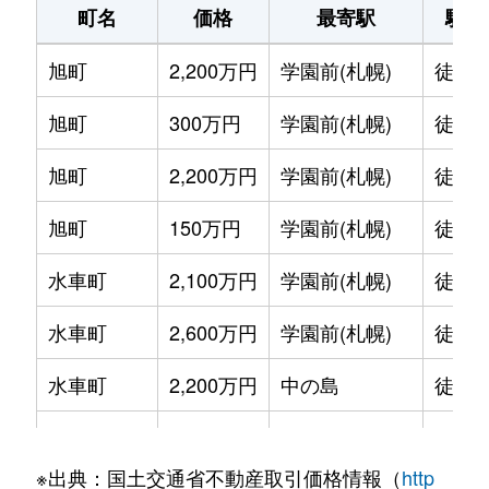
町名
価格
最寄駅
駅徒
旭町
2,200万円
学園前(札幌)
徒歩1
旭町
300万円
学園前(札幌)
徒歩6
旭町
2,200万円
学園前(札幌)
徒歩8
旭町
150万円
学園前(札幌)
徒歩6
水車町
2,100万円
学園前(札幌)
徒歩7
水車町
2,600万円
学園前(札幌)
徒歩6
水車町
2,200万円
中の島
徒歩1
水車町
2,500万円
中の島
徒歩1
※出典：国土交通省不動産取引価格情報（
http