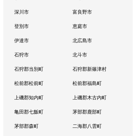
中の島１条
300万円
中の島
徒歩2
深川市
富良野市
中の島１条
790万円
中の島
徒歩2
登別市
恵庭市
中の島１条
280万円
中の島
徒歩2
伊達市
北広島市
中の島１条
2,000万円
中の島
徒歩8
石狩市
北斗市
中の島１条
400万円
中の島
徒歩4
石狩郡当別町
石狩郡新篠津村
中の島１条
930万円
中の島
徒歩1
松前郡松前町
松前郡福島町
中の島１条
440万円
南平岸
徒歩1
上磯郡知内町
上磯郡木古内町
中の島１条
1,400万円
南平岸
徒歩1
亀田郡七飯町
茅部郡鹿部町
中の島１条
980万円
南平岸
徒歩1
茅部郡森町
二海郡八雲町
中の島２条
350万円
澄川
徒歩1