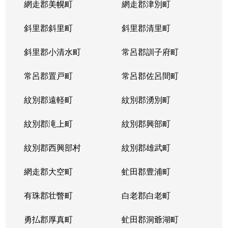
網走郡美幌町
網走郡津別町
平岸１条
1,900万円
南平岸
徒歩1
斜里郡斜里町
斜里郡清里町
平岸１条
1,600万円
南平岸
徒歩1
斜里郡小清水町
常呂郡訓子府町
平岸２条
2,800万円
澄川
徒歩6
常呂郡置戸町
常呂郡佐呂間町
平岸２条
320万円
澄川
徒歩8
紋別郡遠軽町
紋別郡湧別町
平岸２条
1,100万円
澄川
徒歩7
紋別郡滝上町
紋別郡興部町
平岸２条
4,200万円
平岸(札幌市営)
徒歩4
紋別郡西興部村
紋別郡雄武町
平岸２条
3,600万円
平岸(札幌市営)
徒歩2
網走郡大空町
虻田郡豊浦町
平岸２条
2,400万円
平岸(札幌市営)
徒歩4
有珠郡壮瞥町
白老郡白老町
平岸２条
2,700万円
平岸(札幌市営)
徒歩8
勇払郡厚真町
虻田郡洞爺湖町