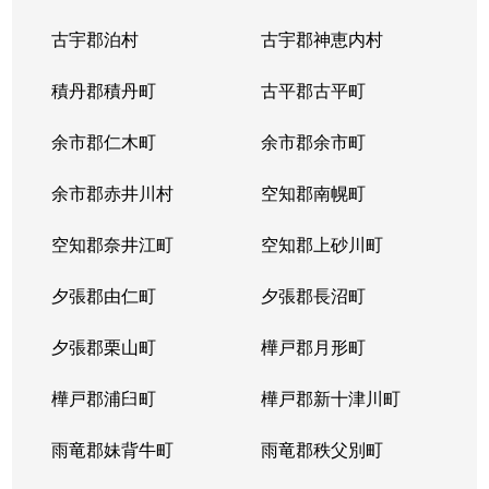
中の島２条
1,500万円
南平岸
徒歩1
古宇郡泊村
古宇郡神恵内村
西岡３条
1,700万円
月寒中央
徒歩1
積丹郡積丹町
古平郡古平町
西岡３条
2,700万円
月寒中央
徒歩1
余市郡仁木町
余市郡余市町
西岡３条
1,600万円
福住
徒歩4
余市郡赤井川村
空知郡南幌町
西岡３条
2,400万円
南平岸
徒歩2
空知郡奈井江町
空知郡上砂川町
西岡４条
2,500万円
月寒中央
徒歩1
夕張郡由仁町
夕張郡長沼町
西岡４条
1,500万円
福住
徒歩2
夕張郡栗山町
樺戸郡月形町
西岡４条
2,300万円
福住
徒歩2
樺戸郡浦臼町
樺戸郡新十津川町
西岡４条
800万円
福住
徒歩2
雨竜郡妹背牛町
雨竜郡秩父別町