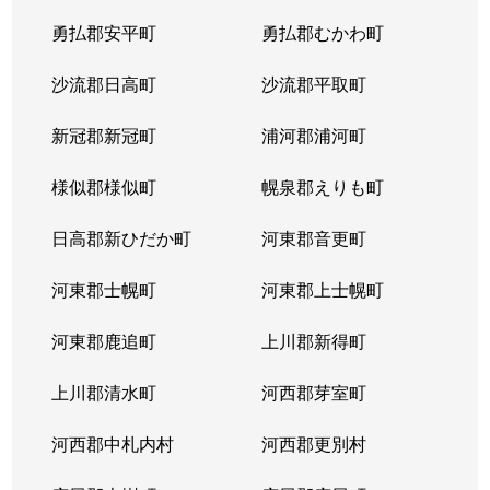
平岸２条
1,300万円
平岸(札幌市営)
徒歩6
勇払郡安平町
勇払郡むかわ町
平岸２条
3,000万円
平岸(札幌市営)
徒歩3
沙流郡日高町
沙流郡平取町
平岸２条
400万円
平岸(札幌市営)
徒歩2
新冠郡新冠町
浦河郡浦河町
平岸２条
1,700万円
平岸(札幌市営)
徒歩6
様似郡様似町
幌泉郡えりも町
平岸２条
2,700万円
南平岸
徒歩1
日高郡新ひだか町
河東郡音更町
平岸３条
1,600万円
澄川
徒歩4
河東郡士幌町
河東郡上士幌町
平岸３条
1,700万円
澄川
徒歩4
河東郡鹿追町
上川郡新得町
平岸３条
1,000万円
澄川
徒歩4
上川郡清水町
河西郡芽室町
平岸３条
1,400万円
澄川
徒歩6
河西郡中札内村
河西郡更別村
平岸３条
1,400万円
澄川
徒歩7