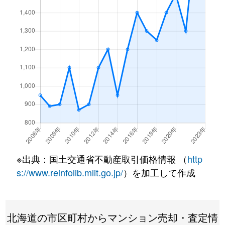
月寒東１条
3,200万円
福住
徒歩7
月寒東１条
1,200万円
福住
徒歩2
月寒東１条
3,400万円
福住
徒歩7
月寒東１条
3,500万円
福住
徒歩7
月寒東１条
800万円
福住
徒歩1
月寒東１条
1,900万円
福住
徒歩1
月寒東１条
1,100万円
福住
徒歩5
※出典：国土交通省不動産取引価格情報 （
http
月寒東２条
640万円
月寒中央
徒歩1
s://www.reinfolib.mlit.go.jp/
）を加工して作成
月寒東２条
2,300万円
福住
徒歩1
北海道の市区町村からマンション売却・査定情
月寒東２条
2,500万円
福住
徒歩1