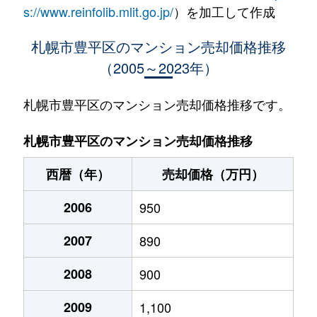
水車町
1,400万円
中の島
徒歩1
s://www.reinfolib.mlit.go.jp/
）を加工して作成
水車町
1,400万円
中の島
徒歩1
札幌市豊平区のマンション売却価格推移
（2005～2023年）
月寒中央通
2,500万円
月寒中央
徒歩2
月寒中央通
2,700万円
月寒中央
徒歩1
札幌市豊平区のマンション売却価格推移です。
月寒中央通
1,500万円
月寒中央
徒歩2
札幌市豊平区のマンション売却価格推移
月寒中央通
3,000万円
月寒中央
徒歩1
西暦（年）
売却価格（万円）
月寒中央通
2,000万円
月寒中央
徒歩1
2006
950
月寒中央通
260万円
月寒中央
徒歩3
2007
890
月寒中央通
3,000万円
月寒中央
徒歩1
2008
900
月寒中央通
3,300万円
福住
徒歩2
2009
1,100