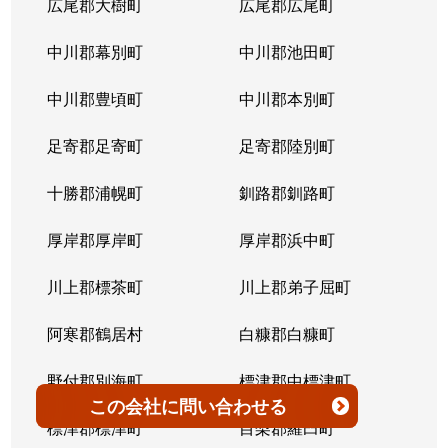
広尾郡大樹町
広尾郡広尾町
平岸３条
1,400万円
澄川
徒歩4
中川郡幕別町
中川郡池田町
平岸３条
1,500万円
澄川
徒歩6
中川郡豊頃町
中川郡本別町
平岸３条
280万円
平岸(札幌市営)
徒歩0
足寄郡足寄町
足寄郡陸別町
平岸３条
3,000万円
平岸(札幌市営)
徒歩7
十勝郡浦幌町
釧路郡釧路町
平岸３条
3,600万円
平岸(札幌市営)
徒歩4
厚岸郡厚岸町
厚岸郡浜中町
平岸３条
1,900万円
平岸(札幌市営)
徒歩7
川上郡標茶町
川上郡弟子屈町
平岸３条
2,500万円
南平岸
徒歩6
阿寒郡鶴居村
白糠郡白糠町
平岸３条
4,200万円
南平岸
徒歩4
野付郡別海町
標津郡中標津町
この会社
に問い合わせる
平岸３条
3,900万円
南平岸
徒歩1
標津郡標津町
目梨郡羅臼町