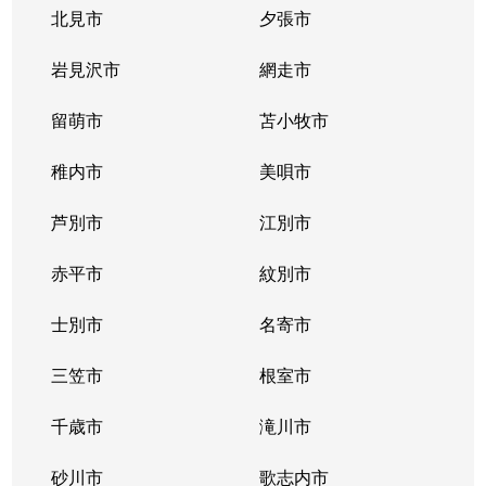
豊平３条
2,000万円
学園前(札幌)
徒歩9
北見市
夕張市
豊平４条
2,800万円
豊平公園
徒歩7
岩見沢市
網走市
豊平４条
留萌市
500万円
苫小牧市
豊平公園
徒歩8
稚内市
美唄市
豊平４条
880万円
豊平公園
徒歩8
芦別市
江別市
豊平６条
3,700万円
学園前(札幌)
徒歩3
赤平市
紋別市
豊平８条
450万円
学園前(札幌)
徒歩8
士別市
名寄市
豊平８条
3,000万円
豊平公園
徒歩1
三笠市
根室市
豊平９条
3,000万円
豊平公園
徒歩5
千歳市
滝川市
中の島１条
300万円
中の島
徒歩2
砂川市
歌志内市