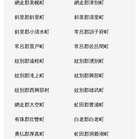
網走郡美幌町
網走郡津別町
平岸１条
1,900万円
南平岸
徒歩1
斜里郡斜里町
斜里郡清里町
平岸１条
1,600万円
南平岸
徒歩1
斜里郡小清水町
常呂郡訓子府町
平岸２条
2,800万円
澄川
徒歩6
常呂郡置戸町
常呂郡佐呂間町
平岸２条
320万円
澄川
徒歩8
紋別郡遠軽町
紋別郡湧別町
平岸２条
1,100万円
澄川
徒歩7
紋別郡滝上町
紋別郡興部町
平岸２条
4,200万円
平岸(札幌市営)
徒歩4
紋別郡西興部村
紋別郡雄武町
平岸２条
3,600万円
平岸(札幌市営)
徒歩2
網走郡大空町
虻田郡豊浦町
平岸２条
2,400万円
平岸(札幌市営)
徒歩4
有珠郡壮瞥町
白老郡白老町
平岸２条
2,700万円
平岸(札幌市営)
徒歩8
勇払郡厚真町
虻田郡洞爺湖町