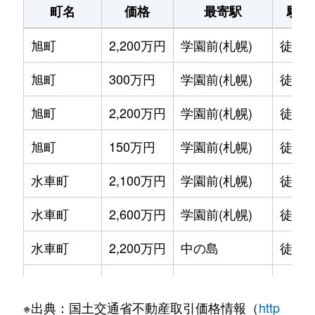
町名
価格
最寄駅
駅徒
旭町
2,200万円
学園前(札幌)
徒歩1
旭町
300万円
学園前(札幌)
徒歩6
旭町
2,200万円
学園前(札幌)
徒歩8
旭町
150万円
学園前(札幌)
徒歩6
水車町
2,100万円
学園前(札幌)
徒歩7
水車町
2,600万円
学園前(札幌)
徒歩6
水車町
2,200万円
中の島
徒歩1
水車町
2,500万円
中の島
徒歩1
※出典：国土交通省不動産取引価格情報（
http