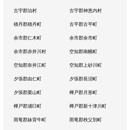
中の島２条
1,500万円
南平岸
徒歩1
古宇郡泊村
古宇郡神恵内村
西岡３条
1,700万円
月寒中央
徒歩1
積丹郡積丹町
古平郡古平町
西岡３条
2,700万円
月寒中央
徒歩1
余市郡仁木町
余市郡余市町
西岡３条
1,600万円
福住
徒歩4
余市郡赤井川村
空知郡南幌町
西岡３条
2,400万円
南平岸
徒歩2
空知郡奈井江町
空知郡上砂川町
西岡４条
2,500万円
月寒中央
徒歩1
夕張郡由仁町
夕張郡長沼町
西岡４条
1,500万円
福住
徒歩2
夕張郡栗山町
樺戸郡月形町
西岡４条
2,300万円
福住
徒歩2
樺戸郡浦臼町
樺戸郡新十津川町
西岡４条
800万円
福住
徒歩2
雨竜郡妹背牛町
雨竜郡秩父別町