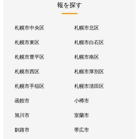
報を探す
月寒東２条
2,800万円
福住
徒歩1
月寒東２条
1,700万円
福住
徒歩1
札幌市中央区
札幌市北区
月寒東２条
770万円
福住
徒歩2
札幌市東区
札幌市白石区
月寒東３条
860万円
月寒中央
徒歩1
札幌市豊平区
札幌市南区
月寒東４条
1,900万円
月寒中央
徒歩2
札幌市西区
札幌市厚別区
月寒東４条
1,700万円
南郷7丁目
徒歩1
札幌市手稲区
札幌市清田区
月寒東５条
3,000万円
南郷7丁目
徒歩8
函館市
小樽市
豊平２条
2,400万円
東札幌
徒歩9
旭川市
室蘭市
豊平２条
3,100万円
東札幌
徒歩9
釧路市
帯広市