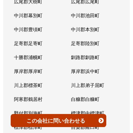
広尾郡大樹町
広尾郡広尾町
平岸３条
1,400万円
澄川
徒歩4
中川郡幕別町
中川郡池田町
平岸３条
1,500万円
澄川
徒歩6
中川郡豊頃町
中川郡本別町
平岸３条
280万円
平岸(札幌市営)
徒歩0
足寄郡足寄町
足寄郡陸別町
平岸３条
3,000万円
平岸(札幌市営)
徒歩7
十勝郡浦幌町
釧路郡釧路町
平岸３条
3,600万円
平岸(札幌市営)
徒歩4
厚岸郡厚岸町
厚岸郡浜中町
平岸３条
1,900万円
平岸(札幌市営)
徒歩7
川上郡標茶町
川上郡弟子屈町
平岸３条
2,500万円
南平岸
徒歩6
阿寒郡鶴居村
白糠郡白糠町
平岸３条
4,200万円
南平岸
徒歩4
野付郡別海町
標津郡中標津町
この会社
に問い合わせる
平岸３条
3,900万円
南平岸
徒歩1
標津郡標津町
目梨郡羅臼町