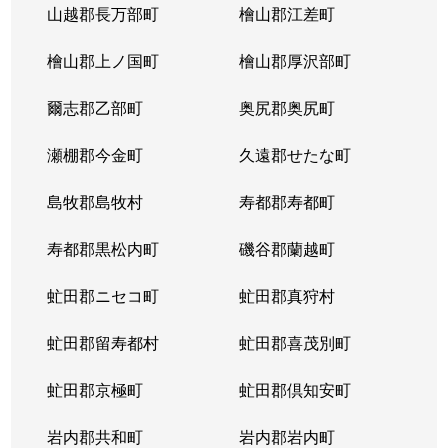
山越郡長万部町
檜山郡江差町
中の島２条
390万円
澄川
徒歩1
檜山郡上ノ国町
檜山郡厚沢部町
中の島２条
1,300万円
澄川
徒歩1
爾志郡乙部町
奥尻郡奥尻町
中の島２条
200万円
澄川
徒歩1
瀬棚郡今金町
久遠郡せたな町
中の島２条
2,100万円
中の島
徒歩3
島牧郡島牧村
寿都郡寿都町
中の島２条
330万円
中の島
徒歩2
寿都郡黒松内町
磯谷郡蘭越町
中の島２条
3,400万円
中の島
徒歩3
虻田郡ニセコ町
虻田郡真狩村
中の島２条
1,700万円
中の島
徒歩1
虻田郡留寿都村
虻田郡喜茂別町
中の島２条
240万円
南平岸
徒歩1
虻田郡京極町
虻田郡倶知安町
中の島２条
200万円
南平岸
徒歩1
岩内郡共和町
岩内郡岩内町