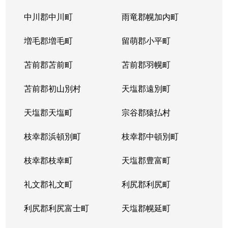
平岸１条
3,100万円
平岸(札幌市営)
徒歩6
中川郡中川町
雨竜郡幌加内町
平岸１条
1,800万円
平岸(札幌市営)
徒歩3
増毛郡増毛町
留萌郡小平町
平岸１条
苫前郡苫前町
2,600万円
苫前郡羽幌町
南平岸
徒歩1
苫前郡初山別村
天塩郡遠別町
平岸１条
2,100万円
南平岸
徒歩1
天塩郡天塩町
宗谷郡猿払村
平岸１条
1,300万円
南平岸
徒歩1
枝幸郡浜頓別町
枝幸郡中頓別町
平岸１条
1,300万円
南平岸
徒歩1
枝幸郡枝幸町
天塩郡豊富町
平岸１条
1,900万円
南平岸
徒歩1
礼文郡礼文町
利尻郡利尻町
平岸１条
1,400万円
南平岸
徒歩1
利尻郡利尻富士町
天塩郡幌延町
平岸１条
150万円
南平岸
徒歩1