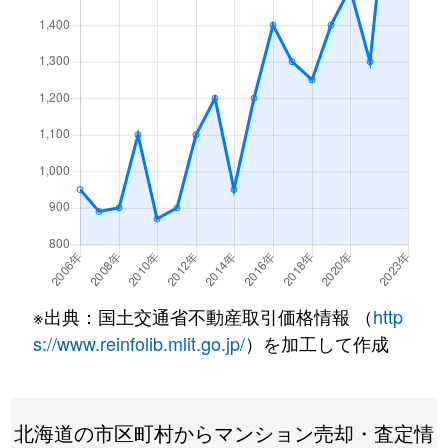
月寒東１条
3,200万円
福住
徒歩7
月寒東１条
1,200万円
福住
徒歩2
月寒東１条
3,400万円
福住
徒歩7
月寒東１条
3,500万円
福住
徒歩7
月寒東１条
800万円
福住
徒歩1
月寒東１条
1,900万円
福住
徒歩1
月寒東１条
1,100万円
福住
徒歩5
※出典：国土交通省不動産取引価格情報 （
http
月寒東２条
640万円
月寒中央
徒歩1
s://www.reinfolib.mlit.go.jp/
）を加工して作成
月寒東２条
2,300万円
福住
徒歩1
北海道の市区町村からマンション売却・査定情
月寒東２条
2,500万円
福住
徒歩1