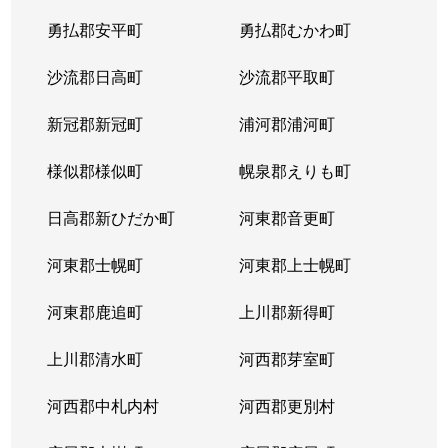
平岸２条
1,300万円
平岸(札幌市営)
徒歩6
勇払郡安平町
勇払郡むかわ町
平岸２条
3,000万円
平岸(札幌市営)
徒歩3
沙流郡日高町
沙流郡平取町
平岸２条
400万円
平岸(札幌市営)
徒歩2
新冠郡新冠町
浦河郡浦河町
平岸２条
1,700万円
平岸(札幌市営)
徒歩6
様似郡様似町
幌泉郡えりも町
平岸２条
2,700万円
南平岸
徒歩1
日高郡新ひだか町
河東郡音更町
平岸３条
1,600万円
澄川
徒歩4
河東郡士幌町
河東郡上士幌町
平岸３条
1,700万円
澄川
徒歩4
河東郡鹿追町
上川郡新得町
平岸３条
1,000万円
澄川
徒歩4
上川郡清水町
河西郡芽室町
平岸３条
1,400万円
澄川
徒歩6
河西郡中札内村
河西郡更別村
平岸３条
1,400万円
澄川
徒歩7