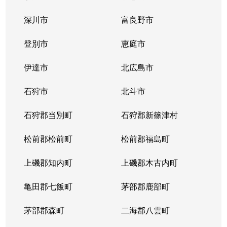
中の島１条
300万円
中の島
徒歩2
深川市
富良野市
中の島１条
790万円
中の島
徒歩2
登別市
恵庭市
中の島１条
280万円
中の島
徒歩2
伊達市
北広島市
中の島１条
2,000万円
中の島
徒歩8
石狩市
北斗市
中の島１条
400万円
中の島
徒歩4
石狩郡当別町
石狩郡新篠津村
中の島１条
930万円
中の島
徒歩1
松前郡松前町
松前郡福島町
中の島１条
440万円
南平岸
徒歩1
上磯郡知内町
上磯郡木古内町
中の島１条
1,400万円
南平岸
徒歩1
亀田郡七飯町
茅部郡鹿部町
中の島１条
980万円
南平岸
徒歩1
茅部郡森町
二海郡八雲町
中の島２条
350万円
澄川
徒歩1