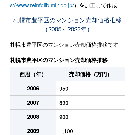
水車町
1,400万円
中の島
徒歩1
s://www.reinfolib.mlit.go.jp/
）を加工して作成
水車町
1,400万円
中の島
徒歩1
札幌市豊平区のマンション売却価格推移
（2005～2023年）
月寒中央通
2,500万円
月寒中央
徒歩2
月寒中央通
2,700万円
月寒中央
徒歩1
札幌市豊平区のマンション売却価格推移です。
月寒中央通
1,500万円
月寒中央
徒歩2
札幌市豊平区のマンション売却価格推移
月寒中央通
3,000万円
月寒中央
徒歩1
西暦（年）
売却価格（万円）
月寒中央通
2,000万円
月寒中央
徒歩1
2006
950
月寒中央通
260万円
月寒中央
徒歩3
2007
890
月寒中央通
3,000万円
月寒中央
徒歩1
2008
900
月寒中央通
3,300万円
福住
徒歩2
2009
1,100