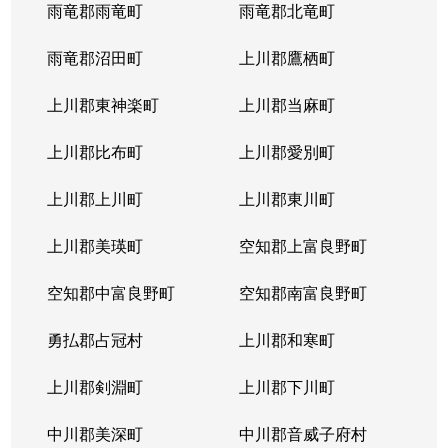
西岡４条
1,400万円
福住
徒歩2
雨竜郡雨竜町
雨竜郡北竜町
西岡４条
2,400万円
福住
徒歩2
雨竜郡沼田町
上川郡鷹栖町
西岡４条
2,100万円
福住
徒歩2
上川郡東神楽町
上川郡当麻町
平岸１条
580万円
澄川
徒歩1
上川郡比布町
上川郡愛別町
平岸１条
670万円
澄川
徒歩1
上川郡上川町
上川郡東川町
平岸１条
150万円
中の島
徒歩4
上川郡美瑛町
空知郡上富良野町
平岸１条
290万円
中の島
徒歩4
空知郡中富良野町
空知郡南富良野町
平岸１条
750万円
中の島
徒歩7
勇払郡占冠村
上川郡和寒町
平岸１条
1,700万円
中の島
徒歩5
上川郡剣淵町
上川郡下川町
平岸１条
2,500万円
中の島
徒歩6
中川郡美深町
中川郡音威子府村