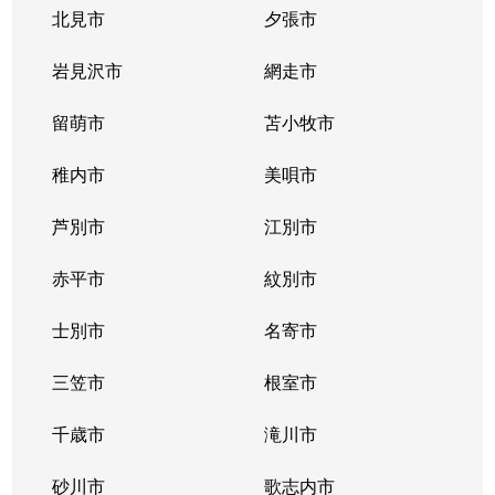
豊平３条
2,000万円
学園前(札幌)
徒歩9
北見市
夕張市
豊平４条
2,800万円
豊平公園
徒歩7
岩見沢市
網走市
豊平４条
留萌市
500万円
苫小牧市
豊平公園
徒歩8
稚内市
美唄市
豊平４条
880万円
豊平公園
徒歩8
芦別市
江別市
豊平６条
3,700万円
学園前(札幌)
徒歩3
赤平市
紋別市
豊平８条
450万円
学園前(札幌)
徒歩8
士別市
名寄市
豊平８条
3,000万円
豊平公園
徒歩1
三笠市
根室市
豊平９条
3,000万円
豊平公園
徒歩5
千歳市
滝川市
中の島１条
300万円
中の島
徒歩2
砂川市
歌志内市