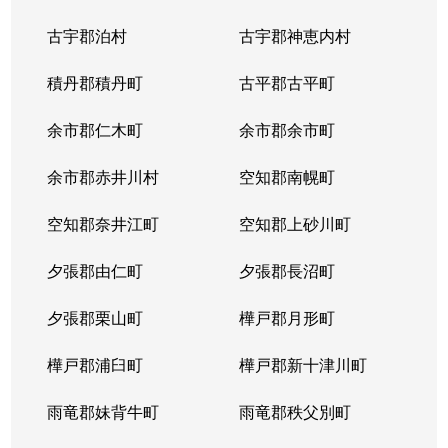
中の島２条
1,500万円
南平岸
徒歩1
古宇郡泊村
古宇郡神恵内村
西岡３条
1,700万円
月寒中央
徒歩1
積丹郡積丹町
古平郡古平町
西岡３条
2,700万円
月寒中央
徒歩1
余市郡仁木町
余市郡余市町
西岡３条
1,600万円
福住
徒歩4
余市郡赤井川村
空知郡南幌町
西岡３条
2,400万円
南平岸
徒歩2
空知郡奈井江町
空知郡上砂川町
西岡４条
2,500万円
月寒中央
徒歩1
夕張郡由仁町
夕張郡長沼町
西岡４条
1,500万円
福住
徒歩2
夕張郡栗山町
樺戸郡月形町
西岡４条
2,300万円
福住
徒歩2
樺戸郡浦臼町
樺戸郡新十津川町
西岡４条
800万円
福住
徒歩2
雨竜郡妹背牛町
雨竜郡秩父別町