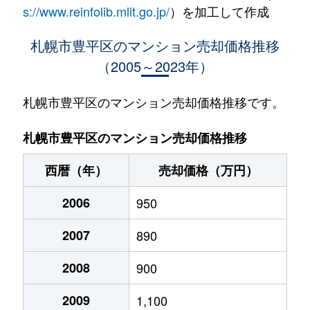
水車町
1,400万円
中の島
徒歩1
s://www.reinfolib.mlit.go.jp/
）を加工して作成
水車町
1,400万円
中の島
徒歩1
札幌市豊平区のマンション売却価格推移
（2005～2023年）
月寒中央通
2,500万円
月寒中央
徒歩2
月寒中央通
2,700万円
月寒中央
徒歩1
札幌市豊平区のマンション売却価格推移です。
月寒中央通
1,500万円
月寒中央
徒歩2
札幌市豊平区のマンション売却価格推移
月寒中央通
3,000万円
月寒中央
徒歩1
西暦（年）
売却価格（万円）
月寒中央通
2,000万円
月寒中央
徒歩1
2006
950
月寒中央通
260万円
月寒中央
徒歩3
2007
890
月寒中央通
3,000万円
月寒中央
徒歩1
2008
900
月寒中央通
3,300万円
福住
徒歩2
2009
1,100