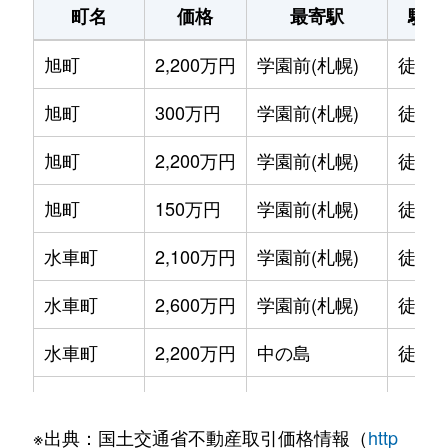
町名
価格
最寄駅
駅徒
旭町
2,200万円
学園前(札幌)
徒歩1
旭町
300万円
学園前(札幌)
徒歩6
旭町
2,200万円
学園前(札幌)
徒歩8
旭町
150万円
学園前(札幌)
徒歩6
水車町
2,100万円
学園前(札幌)
徒歩7
水車町
2,600万円
学園前(札幌)
徒歩6
水車町
2,200万円
中の島
徒歩1
水車町
2,500万円
中の島
徒歩1
※出典：国土交通省不動産取引価格情報（
http