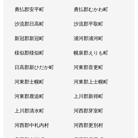
平岸２条
1,300万円
平岸(札幌市営)
徒歩6
勇払郡安平町
勇払郡むかわ町
平岸２条
3,000万円
平岸(札幌市営)
徒歩3
沙流郡日高町
沙流郡平取町
平岸２条
400万円
平岸(札幌市営)
徒歩2
新冠郡新冠町
浦河郡浦河町
平岸２条
1,700万円
平岸(札幌市営)
徒歩6
様似郡様似町
幌泉郡えりも町
平岸２条
2,700万円
南平岸
徒歩1
日高郡新ひだか町
河東郡音更町
平岸３条
1,600万円
澄川
徒歩4
河東郡士幌町
河東郡上士幌町
平岸３条
1,700万円
澄川
徒歩4
河東郡鹿追町
上川郡新得町
平岸３条
1,000万円
澄川
徒歩4
上川郡清水町
河西郡芽室町
平岸３条
1,400万円
澄川
徒歩6
河西郡中札内村
河西郡更別村
平岸３条
1,400万円
澄川
徒歩7