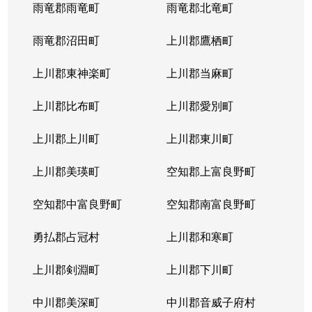
西岡４条
1,400万円
福住
徒歩2
雨竜郡雨竜町
雨竜郡北竜町
西岡４条
2,400万円
福住
徒歩2
雨竜郡沼田町
上川郡鷹栖町
西岡４条
2,100万円
福住
徒歩2
上川郡東神楽町
上川郡当麻町
平岸１条
580万円
澄川
徒歩1
上川郡比布町
上川郡愛別町
平岸１条
670万円
澄川
徒歩1
上川郡上川町
上川郡東川町
平岸１条
150万円
中の島
徒歩4
上川郡美瑛町
空知郡上富良野町
平岸１条
290万円
中の島
徒歩4
空知郡中富良野町
空知郡南富良野町
平岸１条
750万円
中の島
徒歩7
勇払郡占冠村
上川郡和寒町
平岸１条
1,700万円
中の島
徒歩5
上川郡剣淵町
上川郡下川町
平岸１条
2,500万円
中の島
徒歩6
中川郡美深町
中川郡音威子府村