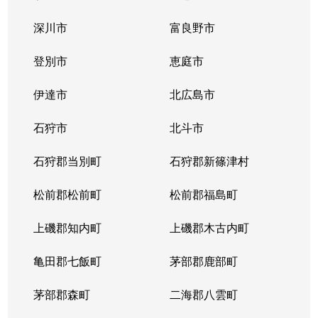
中の島１条
300万円
中の島
徒歩2
深川市
富良野市
中の島１条
790万円
中の島
徒歩2
登別市
恵庭市
中の島１条
280万円
中の島
徒歩2
伊達市
北広島市
中の島１条
2,000万円
中の島
徒歩8
石狩市
北斗市
中の島１条
400万円
中の島
徒歩4
石狩郡当別町
石狩郡新篠津村
中の島１条
930万円
中の島
徒歩1
松前郡松前町
松前郡福島町
中の島１条
440万円
南平岸
徒歩1
上磯郡知内町
上磯郡木古内町
中の島１条
1,400万円
南平岸
徒歩1
亀田郡七飯町
茅部郡鹿部町
中の島１条
980万円
南平岸
徒歩1
茅部郡森町
二海郡八雲町
中の島２条
350万円
澄川
徒歩1