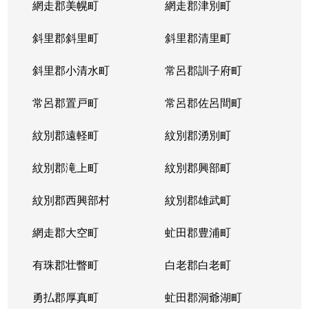
網走郡美幌町
網走郡津別町
平岸１条
1,900万円
南平岸
徒歩1
斜里郡斜里町
斜里郡清里町
平岸１条
1,600万円
南平岸
徒歩1
斜里郡小清水町
常呂郡訓子府町
平岸２条
2,800万円
澄川
徒歩6
常呂郡置戸町
常呂郡佐呂間町
平岸２条
320万円
澄川
徒歩8
紋別郡遠軽町
紋別郡湧別町
平岸２条
1,100万円
澄川
徒歩7
紋別郡滝上町
紋別郡興部町
平岸２条
4,200万円
平岸(札幌市営)
徒歩4
紋別郡西興部村
紋別郡雄武町
平岸２条
3,600万円
平岸(札幌市営)
徒歩2
網走郡大空町
虻田郡豊浦町
平岸２条
2,400万円
平岸(札幌市営)
徒歩4
有珠郡壮瞥町
白老郡白老町
平岸２条
2,700万円
平岸(札幌市営)
徒歩8
勇払郡厚真町
虻田郡洞爺湖町