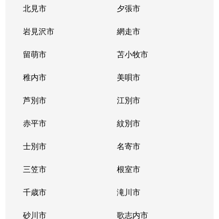
豊平３条
2,000万円
学園前(札幌)
徒歩9
北見市
夕張市
豊平４条
2,800万円
豊平公園
徒歩7
岩見沢市
網走市
豊平４条
留萌市
500万円
苫小牧市
豊平公園
徒歩8
稚内市
美唄市
豊平４条
880万円
豊平公園
徒歩8
芦別市
江別市
豊平６条
3,700万円
学園前(札幌)
徒歩3
赤平市
紋別市
豊平８条
450万円
学園前(札幌)
徒歩8
士別市
名寄市
豊平８条
3,000万円
豊平公園
徒歩1
三笠市
根室市
豊平９条
3,000万円
豊平公園
徒歩5
千歳市
滝川市
中の島１条
300万円
中の島
徒歩2
砂川市
歌志内市