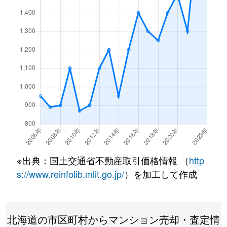
月寒東１条
3,200万円
福住
徒歩7
月寒東１条
1,200万円
福住
徒歩2
月寒東１条
3,400万円
福住
徒歩7
月寒東１条
3,500万円
福住
徒歩7
月寒東１条
800万円
福住
徒歩1
月寒東１条
1,900万円
福住
徒歩1
月寒東１条
1,100万円
福住
徒歩5
※出典：国土交通省不動産取引価格情報 （
http
月寒東２条
640万円
月寒中央
徒歩1
s://www.reinfolib.mlit.go.jp/
）を加工して作成
月寒東２条
2,300万円
福住
徒歩1
北海道の市区町村からマンション売却・査定情
月寒東２条
2,500万円
福住
徒歩1