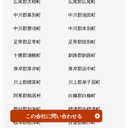
広尾郡大樹町
広尾郡広尾町
平岸３条
1,400万円
澄川
徒歩4
中川郡幕別町
中川郡池田町
平岸３条
1,500万円
澄川
徒歩6
中川郡豊頃町
中川郡本別町
平岸３条
280万円
平岸(札幌市営)
徒歩0
足寄郡足寄町
足寄郡陸別町
平岸３条
3,000万円
平岸(札幌市営)
徒歩7
十勝郡浦幌町
釧路郡釧路町
平岸３条
3,600万円
平岸(札幌市営)
徒歩4
厚岸郡厚岸町
厚岸郡浜中町
平岸３条
1,900万円
平岸(札幌市営)
徒歩7
川上郡標茶町
川上郡弟子屈町
平岸３条
2,500万円
南平岸
徒歩6
阿寒郡鶴居村
白糠郡白糠町
平岸３条
4,200万円
南平岸
徒歩4
野付郡別海町
標津郡中標津町
この会社
に問い合わせる
平岸３条
3,900万円
南平岸
徒歩1
標津郡標津町
目梨郡羅臼町