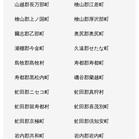
山越郡長万部町
檜山郡江差町
中の島２条
390万円
澄川
徒歩1
檜山郡上ノ国町
檜山郡厚沢部町
中の島２条
1,300万円
澄川
徒歩1
爾志郡乙部町
奥尻郡奥尻町
中の島２条
200万円
澄川
徒歩1
瀬棚郡今金町
久遠郡せたな町
中の島２条
2,100万円
中の島
徒歩3
島牧郡島牧村
寿都郡寿都町
中の島２条
330万円
中の島
徒歩2
寿都郡黒松内町
磯谷郡蘭越町
中の島２条
3,400万円
中の島
徒歩3
虻田郡ニセコ町
虻田郡真狩村
中の島２条
1,700万円
中の島
徒歩1
虻田郡留寿都村
虻田郡喜茂別町
中の島２条
240万円
南平岸
徒歩1
虻田郡京極町
虻田郡倶知安町
中の島２条
200万円
南平岸
徒歩1
岩内郡共和町
岩内郡岩内町