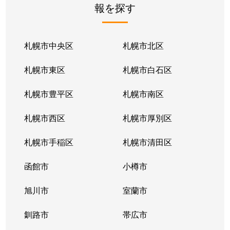
報を探す
月寒東２条
2,800万円
福住
徒歩1
月寒東２条
1,700万円
福住
徒歩1
札幌市中央区
札幌市北区
月寒東２条
770万円
福住
徒歩2
札幌市東区
札幌市白石区
月寒東３条
860万円
月寒中央
徒歩1
札幌市豊平区
札幌市南区
月寒東４条
1,900万円
月寒中央
徒歩2
札幌市西区
札幌市厚別区
月寒東４条
1,700万円
南郷7丁目
徒歩1
札幌市手稲区
札幌市清田区
月寒東５条
3,000万円
南郷7丁目
徒歩8
函館市
小樽市
豊平２条
2,400万円
東札幌
徒歩9
旭川市
室蘭市
豊平２条
3,100万円
東札幌
徒歩9
釧路市
帯広市