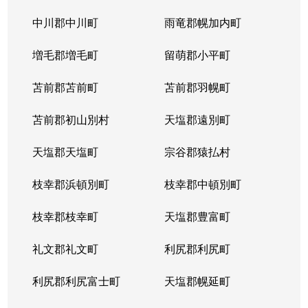
平岸１条
3,100万円
平岸(札幌市営)
徒歩6
中川郡中川町
雨竜郡幌加内町
平岸１条
1,800万円
平岸(札幌市営)
徒歩3
増毛郡増毛町
留萌郡小平町
平岸１条
苫前郡苫前町
2,600万円
苫前郡羽幌町
南平岸
徒歩1
苫前郡初山別村
天塩郡遠別町
平岸１条
2,100万円
南平岸
徒歩1
天塩郡天塩町
宗谷郡猿払村
平岸１条
1,300万円
南平岸
徒歩1
枝幸郡浜頓別町
枝幸郡中頓別町
平岸１条
1,300万円
南平岸
徒歩1
枝幸郡枝幸町
天塩郡豊富町
平岸１条
1,900万円
南平岸
徒歩1
礼文郡礼文町
利尻郡利尻町
平岸１条
1,400万円
南平岸
徒歩1
利尻郡利尻富士町
天塩郡幌延町
平岸１条
150万円
南平岸
徒歩1