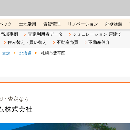
ーズ株式会社（東証グロース上
初めての方へ
ビスです 証券コード：4445
バック
土地活用
賃貸管理
リノベーション
外壁塗装
ライン講座
リビンマガジンBiz
不動産売却ご相談デスク
別売却事例
査定利用者データ
シミュレーション 戸建て
住み替え・買い替え
不動産売買
不動産仲介
・査定
北海道
札幌市豊平区
却・査定なら
ム株式会社