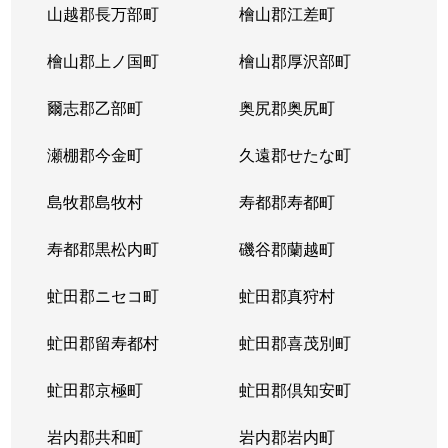
山越郡長万部町
檜山郡江差町
中の島２条
390万円
澄川
徒歩1
檜山郡上ノ国町
檜山郡厚沢部町
中の島２条
1,300万円
澄川
徒歩1
爾志郡乙部町
奥尻郡奥尻町
中の島２条
200万円
澄川
徒歩1
瀬棚郡今金町
久遠郡せたな町
中の島２条
2,100万円
中の島
徒歩3
島牧郡島牧村
寿都郡寿都町
中の島２条
330万円
中の島
徒歩2
寿都郡黒松内町
磯谷郡蘭越町
中の島２条
3,400万円
中の島
徒歩3
虻田郡ニセコ町
虻田郡真狩村
中の島２条
1,700万円
中の島
徒歩1
虻田郡留寿都村
虻田郡喜茂別町
中の島２条
240万円
南平岸
徒歩1
虻田郡京極町
虻田郡倶知安町
中の島２条
200万円
南平岸
徒歩1
岩内郡共和町
岩内郡岩内町