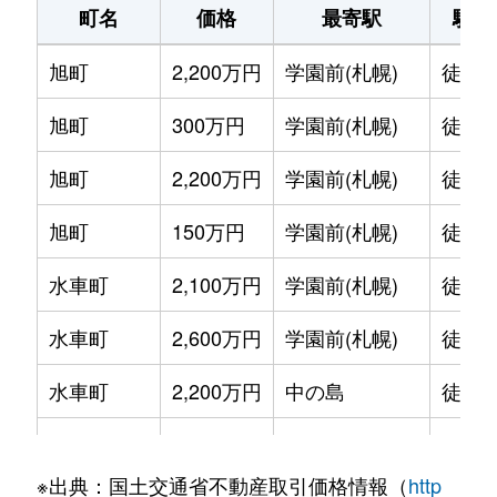
町名
価格
最寄駅
駅徒
旭町
2,200万円
学園前(札幌)
徒歩1
旭町
300万円
学園前(札幌)
徒歩6
旭町
2,200万円
学園前(札幌)
徒歩8
旭町
150万円
学園前(札幌)
徒歩6
水車町
2,100万円
学園前(札幌)
徒歩7
水車町
2,600万円
学園前(札幌)
徒歩6
水車町
2,200万円
中の島
徒歩1
水車町
2,500万円
中の島
徒歩1
※出典：国土交通省不動産取引価格情報（
http