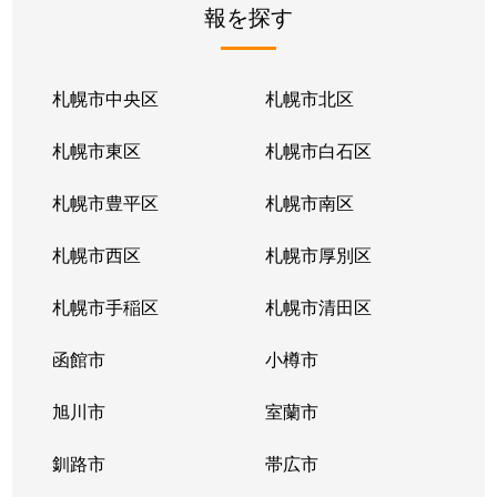
報を探す
月寒東２条
2,800万円
福住
徒歩1
月寒東２条
1,700万円
福住
徒歩1
札幌市中央区
札幌市北区
月寒東２条
770万円
福住
徒歩2
札幌市東区
札幌市白石区
月寒東３条
860万円
月寒中央
徒歩1
札幌市豊平区
札幌市南区
月寒東４条
1,900万円
月寒中央
徒歩2
札幌市西区
札幌市厚別区
月寒東４条
1,700万円
南郷7丁目
徒歩1
札幌市手稲区
札幌市清田区
月寒東５条
3,000万円
南郷7丁目
徒歩8
函館市
小樽市
豊平２条
2,400万円
東札幌
徒歩9
旭川市
室蘭市
豊平２条
3,100万円
東札幌
徒歩9
釧路市
帯広市