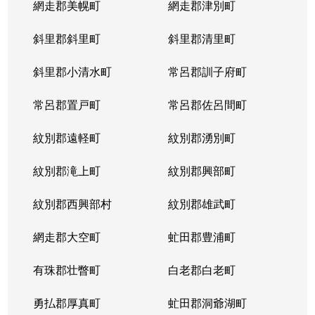
網走郡美幌町
網走郡津別町
平岸１条
1,900万円
南平岸
徒歩1
斜里郡斜里町
斜里郡清里町
平岸１条
1,600万円
南平岸
徒歩1
斜里郡小清水町
常呂郡訓子府町
平岸２条
2,800万円
澄川
徒歩6
常呂郡置戸町
常呂郡佐呂間町
平岸２条
320万円
澄川
徒歩8
紋別郡遠軽町
紋別郡湧別町
平岸２条
1,100万円
澄川
徒歩7
紋別郡滝上町
紋別郡興部町
平岸２条
4,200万円
平岸(札幌市営)
徒歩4
紋別郡西興部村
紋別郡雄武町
平岸２条
3,600万円
平岸(札幌市営)
徒歩2
網走郡大空町
虻田郡豊浦町
平岸２条
2,400万円
平岸(札幌市営)
徒歩4
有珠郡壮瞥町
白老郡白老町
平岸２条
2,700万円
平岸(札幌市営)
徒歩8
勇払郡厚真町
虻田郡洞爺湖町