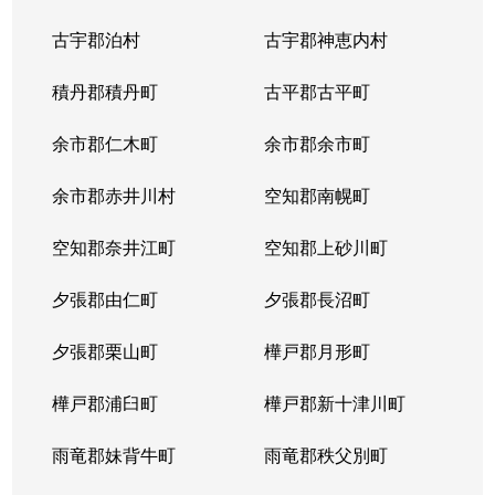
中の島２条
1,500万円
南平岸
徒歩1
古宇郡泊村
古宇郡神恵内村
西岡３条
1,700万円
月寒中央
徒歩1
積丹郡積丹町
古平郡古平町
西岡３条
2,700万円
月寒中央
徒歩1
余市郡仁木町
余市郡余市町
西岡３条
1,600万円
福住
徒歩4
余市郡赤井川村
空知郡南幌町
西岡３条
2,400万円
南平岸
徒歩2
空知郡奈井江町
空知郡上砂川町
西岡４条
2,500万円
月寒中央
徒歩1
夕張郡由仁町
夕張郡長沼町
西岡４条
1,500万円
福住
徒歩2
夕張郡栗山町
樺戸郡月形町
西岡４条
2,300万円
福住
徒歩2
樺戸郡浦臼町
樺戸郡新十津川町
西岡４条
800万円
福住
徒歩2
雨竜郡妹背牛町
雨竜郡秩父別町