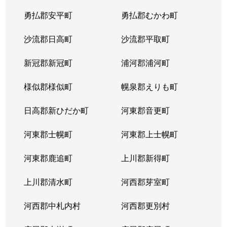
平岸２条
1,300万円
平岸(札幌市営)
徒歩6
勇払郡安平町
勇払郡むかわ町
平岸２条
3,000万円
平岸(札幌市営)
徒歩3
沙流郡日高町
沙流郡平取町
平岸２条
400万円
平岸(札幌市営)
徒歩2
新冠郡新冠町
浦河郡浦河町
平岸２条
1,700万円
平岸(札幌市営)
徒歩6
様似郡様似町
幌泉郡えりも町
平岸２条
2,700万円
南平岸
徒歩1
日高郡新ひだか町
河東郡音更町
平岸３条
1,600万円
澄川
徒歩4
河東郡士幌町
河東郡上士幌町
平岸３条
1,700万円
澄川
徒歩4
河東郡鹿追町
上川郡新得町
平岸３条
1,000万円
澄川
徒歩4
上川郡清水町
河西郡芽室町
平岸３条
1,400万円
澄川
徒歩6
河西郡中札内村
河西郡更別村
平岸３条
1,400万円
澄川
徒歩7