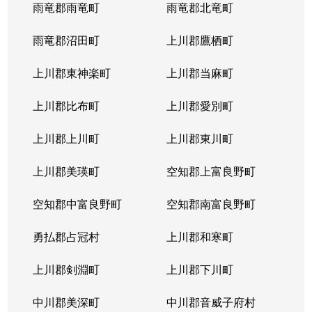
西岡４条
1,400万円
福住
徒歩2
雨竜郡雨竜町
雨竜郡北竜町
西岡４条
2,400万円
福住
徒歩2
雨竜郡沼田町
上川郡鷹栖町
西岡４条
2,100万円
福住
徒歩2
上川郡東神楽町
上川郡当麻町
平岸１条
580万円
澄川
徒歩1
上川郡比布町
上川郡愛別町
平岸１条
670万円
澄川
徒歩1
上川郡上川町
上川郡東川町
平岸１条
150万円
中の島
徒歩4
上川郡美瑛町
空知郡上富良野町
平岸１条
290万円
中の島
徒歩4
空知郡中富良野町
空知郡南富良野町
平岸１条
750万円
中の島
徒歩7
勇払郡占冠村
上川郡和寒町
平岸１条
1,700万円
中の島
徒歩5
上川郡剣淵町
上川郡下川町
平岸１条
2,500万円
中の島
徒歩6
中川郡美深町
中川郡音威子府村