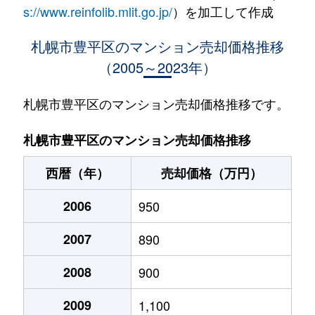
水車町
1,400万円
中の島
徒歩1
s://www.reinfolib.mlit.go.jp/
）を加工して作成
水車町
1,400万円
中の島
徒歩1
札幌市豊平区のマンション売却価格推移
（2005～2023年）
月寒中央通
2,500万円
月寒中央
徒歩2
月寒中央通
2,700万円
月寒中央
徒歩1
札幌市豊平区のマンション売却価格推移です。
月寒中央通
1,500万円
月寒中央
徒歩2
札幌市豊平区のマンション売却価格推移
月寒中央通
3,000万円
月寒中央
徒歩1
西暦（年）
売却価格（万円）
月寒中央通
2,000万円
月寒中央
徒歩1
2006
950
月寒中央通
260万円
月寒中央
徒歩3
2007
890
月寒中央通
3,000万円
月寒中央
徒歩1
2008
900
月寒中央通
3,300万円
福住
徒歩2
2009
1,100