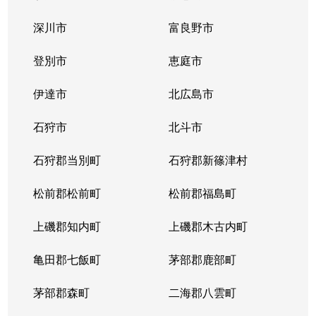
中の島１条
300万円
中の島
徒歩2
深川市
富良野市
中の島１条
790万円
中の島
徒歩2
登別市
恵庭市
中の島１条
280万円
中の島
徒歩2
伊達市
北広島市
中の島１条
2,000万円
中の島
徒歩8
石狩市
北斗市
中の島１条
400万円
中の島
徒歩4
石狩郡当別町
石狩郡新篠津村
中の島１条
930万円
中の島
徒歩1
松前郡松前町
松前郡福島町
中の島１条
440万円
南平岸
徒歩1
上磯郡知内町
上磯郡木古内町
中の島１条
1,400万円
南平岸
徒歩1
亀田郡七飯町
茅部郡鹿部町
中の島１条
980万円
南平岸
徒歩1
茅部郡森町
二海郡八雲町
中の島２条
350万円
澄川
徒歩1