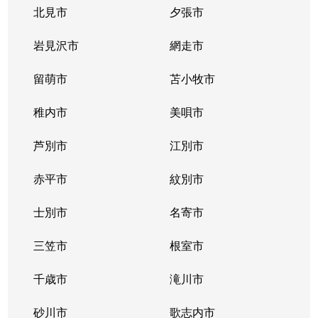
豊平３条
2,000万円
学園前(札幌)
徒歩9
北見市
夕張市
豊平４条
2,800万円
豊平公園
徒歩7
岩見沢市
網走市
豊平４条
留萌市
500万円
苫小牧市
豊平公園
徒歩8
稚内市
美唄市
豊平４条
880万円
豊平公園
徒歩8
芦別市
江別市
豊平６条
3,700万円
学園前(札幌)
徒歩3
赤平市
紋別市
豊平８条
450万円
学園前(札幌)
徒歩8
士別市
名寄市
豊平８条
3,000万円
豊平公園
徒歩1
三笠市
根室市
豊平９条
3,000万円
豊平公園
徒歩5
千歳市
滝川市
中の島１条
300万円
中の島
徒歩2
砂川市
歌志内市