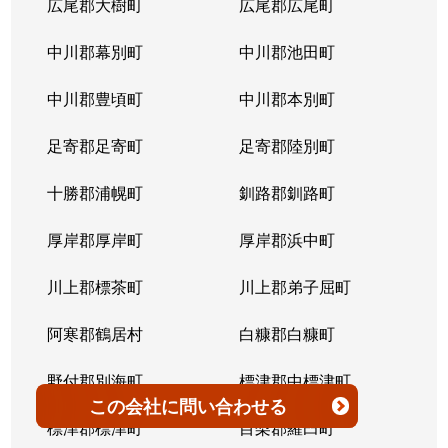
広尾郡大樹町
広尾郡広尾町
平岸３条
1,400万円
澄川
徒歩4
中川郡幕別町
中川郡池田町
平岸３条
1,500万円
澄川
徒歩6
中川郡豊頃町
中川郡本別町
平岸３条
280万円
平岸(札幌市営)
徒歩0
足寄郡足寄町
足寄郡陸別町
平岸３条
3,000万円
平岸(札幌市営)
徒歩7
十勝郡浦幌町
釧路郡釧路町
平岸３条
3,600万円
平岸(札幌市営)
徒歩4
厚岸郡厚岸町
厚岸郡浜中町
平岸３条
1,900万円
平岸(札幌市営)
徒歩7
川上郡標茶町
川上郡弟子屈町
平岸３条
2,500万円
南平岸
徒歩6
阿寒郡鶴居村
白糠郡白糠町
平岸３条
4,200万円
南平岸
徒歩4
野付郡別海町
標津郡中標津町
この会社
に問い合わせる
平岸３条
3,900万円
南平岸
徒歩1
標津郡標津町
目梨郡羅臼町