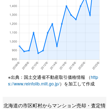
月寒東１条
3,200万円
福住
徒歩7
月寒東１条
1,200万円
福住
徒歩2
月寒東１条
3,400万円
福住
徒歩7
月寒東１条
3,500万円
福住
徒歩7
月寒東１条
800万円
福住
徒歩1
月寒東１条
1,900万円
福住
徒歩1
月寒東１条
1,100万円
福住
徒歩5
※出典：国土交通省不動産取引価格情報 （
http
月寒東２条
640万円
月寒中央
徒歩1
s://www.reinfolib.mlit.go.jp/
）を加工して作成
月寒東２条
2,300万円
福住
徒歩1
北海道の市区町村からマンション売却・査定情
月寒東２条
2,500万円
福住
徒歩1