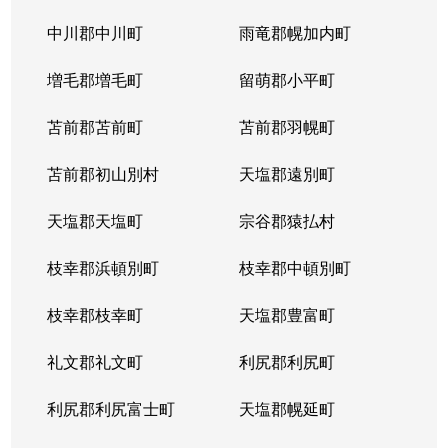
平岸１条
3,100万円
平岸(札幌市営)
徒歩6
中川郡中川町
雨竜郡幌加内町
平岸１条
1,800万円
平岸(札幌市営)
徒歩3
増毛郡増毛町
留萌郡小平町
平岸１条
苫前郡苫前町
2,600万円
苫前郡羽幌町
南平岸
徒歩1
苫前郡初山別村
天塩郡遠別町
平岸１条
2,100万円
南平岸
徒歩1
天塩郡天塩町
宗谷郡猿払村
平岸１条
1,300万円
南平岸
徒歩1
枝幸郡浜頓別町
枝幸郡中頓別町
平岸１条
1,300万円
南平岸
徒歩1
枝幸郡枝幸町
天塩郡豊富町
平岸１条
1,900万円
南平岸
徒歩1
礼文郡礼文町
利尻郡利尻町
平岸１条
1,400万円
南平岸
徒歩1
利尻郡利尻富士町
天塩郡幌延町
平岸１条
150万円
南平岸
徒歩1