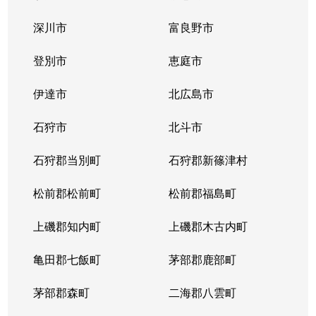
中の島１条
300万円
中の島
徒歩2
深川市
富良野市
中の島１条
790万円
中の島
徒歩2
登別市
恵庭市
中の島１条
280万円
中の島
徒歩2
伊達市
北広島市
中の島１条
2,000万円
中の島
徒歩8
石狩市
北斗市
中の島１条
400万円
中の島
徒歩4
石狩郡当別町
石狩郡新篠津村
中の島１条
930万円
中の島
徒歩1
松前郡松前町
松前郡福島町
中の島１条
440万円
南平岸
徒歩1
上磯郡知内町
上磯郡木古内町
中の島１条
1,400万円
南平岸
徒歩1
亀田郡七飯町
茅部郡鹿部町
中の島１条
980万円
南平岸
徒歩1
茅部郡森町
二海郡八雲町
中の島２条
350万円
澄川
徒歩1