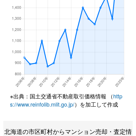
月寒東１条
3,200万円
福住
徒歩7
月寒東１条
1,200万円
福住
徒歩2
月寒東１条
3,400万円
福住
徒歩7
月寒東１条
3,500万円
福住
徒歩7
月寒東１条
800万円
福住
徒歩1
月寒東１条
1,900万円
福住
徒歩1
月寒東１条
1,100万円
福住
徒歩5
※出典：国土交通省不動産取引価格情報 （
http
月寒東２条
640万円
月寒中央
徒歩1
s://www.reinfolib.mlit.go.jp/
）を加工して作成
月寒東２条
2,300万円
福住
徒歩1
北海道の市区町村からマンション売却・査定情
月寒東２条
2,500万円
福住
徒歩1