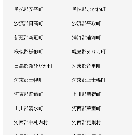
平岸２条
1,300万円
平岸(札幌市営)
徒歩6
勇払郡安平町
勇払郡むかわ町
平岸２条
3,000万円
平岸(札幌市営)
徒歩3
沙流郡日高町
沙流郡平取町
平岸２条
400万円
平岸(札幌市営)
徒歩2
新冠郡新冠町
浦河郡浦河町
平岸２条
1,700万円
平岸(札幌市営)
徒歩6
様似郡様似町
幌泉郡えりも町
平岸２条
2,700万円
南平岸
徒歩1
日高郡新ひだか町
河東郡音更町
平岸３条
1,600万円
澄川
徒歩4
河東郡士幌町
河東郡上士幌町
平岸３条
1,700万円
澄川
徒歩4
河東郡鹿追町
上川郡新得町
平岸３条
1,000万円
澄川
徒歩4
上川郡清水町
河西郡芽室町
平岸３条
1,400万円
澄川
徒歩6
河西郡中札内村
河西郡更別村
平岸３条
1,400万円
澄川
徒歩7