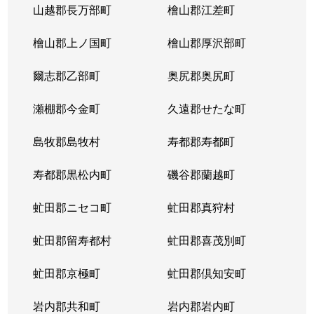
山越郡長万部町
檜山郡江差町
中の島２条
390万円
澄川
徒歩1
檜山郡上ノ国町
檜山郡厚沢部町
中の島２条
1,300万円
澄川
徒歩1
爾志郡乙部町
奥尻郡奥尻町
中の島２条
200万円
澄川
徒歩1
瀬棚郡今金町
久遠郡せたな町
中の島２条
2,100万円
中の島
徒歩3
島牧郡島牧村
寿都郡寿都町
中の島２条
330万円
中の島
徒歩2
寿都郡黒松内町
磯谷郡蘭越町
中の島２条
3,400万円
中の島
徒歩3
虻田郡ニセコ町
虻田郡真狩村
中の島２条
1,700万円
中の島
徒歩1
虻田郡留寿都村
虻田郡喜茂別町
中の島２条
240万円
南平岸
徒歩1
虻田郡京極町
虻田郡倶知安町
中の島２条
200万円
南平岸
徒歩1
岩内郡共和町
岩内郡岩内町