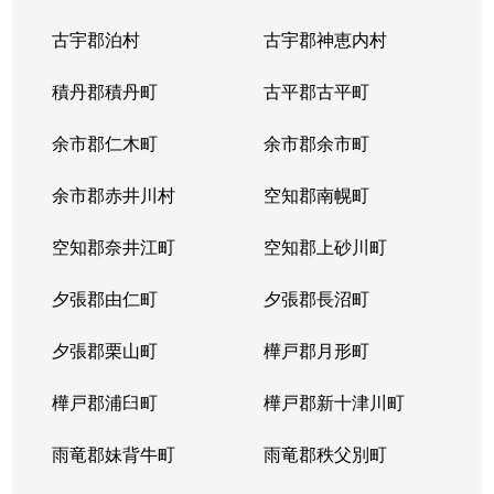
中の島２条
1,500万円
南平岸
徒歩1
古宇郡泊村
古宇郡神恵内村
西岡３条
1,700万円
月寒中央
徒歩1
積丹郡積丹町
古平郡古平町
西岡３条
2,700万円
月寒中央
徒歩1
余市郡仁木町
余市郡余市町
西岡３条
1,600万円
福住
徒歩4
余市郡赤井川村
空知郡南幌町
西岡３条
2,400万円
南平岸
徒歩2
空知郡奈井江町
空知郡上砂川町
西岡４条
2,500万円
月寒中央
徒歩1
夕張郡由仁町
夕張郡長沼町
西岡４条
1,500万円
福住
徒歩2
夕張郡栗山町
樺戸郡月形町
西岡４条
2,300万円
福住
徒歩2
樺戸郡浦臼町
樺戸郡新十津川町
西岡４条
800万円
福住
徒歩2
雨竜郡妹背牛町
雨竜郡秩父別町