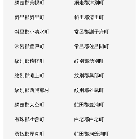
網走郡美幌町
網走郡津別町
平岸１条
1,900万円
南平岸
徒歩1
斜里郡斜里町
斜里郡清里町
平岸１条
1,600万円
南平岸
徒歩1
斜里郡小清水町
常呂郡訓子府町
平岸２条
2,800万円
澄川
徒歩6
常呂郡置戸町
常呂郡佐呂間町
平岸２条
320万円
澄川
徒歩8
紋別郡遠軽町
紋別郡湧別町
平岸２条
1,100万円
澄川
徒歩7
紋別郡滝上町
紋別郡興部町
平岸２条
4,200万円
平岸(札幌市営)
徒歩4
紋別郡西興部村
紋別郡雄武町
平岸２条
3,600万円
平岸(札幌市営)
徒歩2
網走郡大空町
虻田郡豊浦町
平岸２条
2,400万円
平岸(札幌市営)
徒歩4
有珠郡壮瞥町
白老郡白老町
平岸２条
2,700万円
平岸(札幌市営)
徒歩8
勇払郡厚真町
虻田郡洞爺湖町