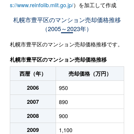
水車町
1,400万円
中の島
徒歩1
s://www.reinfolib.mlit.go.jp/
）を加工して作成
水車町
1,400万円
中の島
徒歩1
札幌市豊平区のマンション売却価格推移
（2005～2023年）
月寒中央通
2,500万円
月寒中央
徒歩2
月寒中央通
2,700万円
月寒中央
徒歩1
札幌市豊平区のマンション売却価格推移です。
月寒中央通
1,500万円
月寒中央
徒歩2
札幌市豊平区のマンション売却価格推移
月寒中央通
3,000万円
月寒中央
徒歩1
西暦（年）
売却価格（万円）
月寒中央通
2,000万円
月寒中央
徒歩1
2006
950
月寒中央通
260万円
月寒中央
徒歩3
2007
890
月寒中央通
3,000万円
月寒中央
徒歩1
2008
900
月寒中央通
3,300万円
福住
徒歩2
2009
1,100