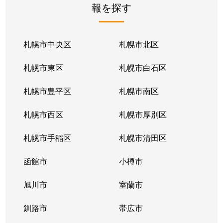
報を探す
月寒東２条
2,800万円
福住
徒歩1
月寒東２条
1,700万円
福住
徒歩1
札幌市中央区
札幌市北区
月寒東２条
770万円
福住
徒歩2
札幌市東区
札幌市白石区
月寒東３条
860万円
月寒中央
徒歩1
札幌市豊平区
札幌市南区
月寒東４条
1,900万円
月寒中央
徒歩2
札幌市西区
札幌市厚別区
月寒東４条
1,700万円
南郷7丁目
徒歩1
札幌市手稲区
札幌市清田区
月寒東５条
3,000万円
南郷7丁目
徒歩8
函館市
小樽市
豊平２条
2,400万円
東札幌
徒歩9
旭川市
室蘭市
豊平２条
3,100万円
東札幌
徒歩9
釧路市
帯広市