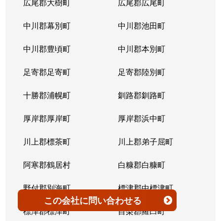
広尾郡大樹町
広尾郡広尾町
平岸３条
1,400万円
澄川
徒歩4
中川郡幕別町
中川郡池田町
平岸３条
1,500万円
澄川
徒歩6
中川郡豊頃町
中川郡本別町
平岸３条
280万円
平岸(札幌市営)
徒歩0
足寄郡足寄町
足寄郡陸別町
平岸３条
3,000万円
平岸(札幌市営)
徒歩7
十勝郡浦幌町
釧路郡釧路町
平岸３条
3,600万円
平岸(札幌市営)
徒歩4
厚岸郡厚岸町
厚岸郡浜中町
平岸３条
1,900万円
平岸(札幌市営)
徒歩7
川上郡標茶町
川上郡弟子屈町
平岸３条
2,500万円
南平岸
徒歩6
阿寒郡鶴居村
白糠郡白糠町
平岸３条
4,200万円
南平岸
徒歩4
野付郡別海町
標津郡中標津町
この会社
に問い合わせる
平岸３条
3,900万円
南平岸
徒歩1
標津郡標津町
目梨郡羅臼町