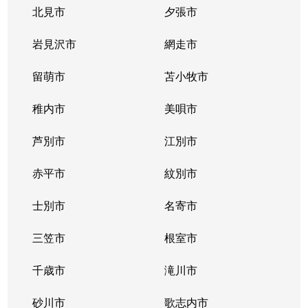
豊平３条
2,000万円
学園前(札幌)
徒歩9
北見市
夕張市
豊平４条
2,800万円
豊平公園
徒歩7
岩見沢市
網走市
豊平４条
留萌市
500万円
苫小牧市
豊平公園
徒歩8
稚内市
美唄市
豊平４条
880万円
豊平公園
徒歩8
芦別市
江別市
豊平６条
3,700万円
学園前(札幌)
徒歩3
赤平市
紋別市
豊平８条
450万円
学園前(札幌)
徒歩8
士別市
名寄市
豊平８条
3,000万円
豊平公園
徒歩1
三笠市
根室市
豊平９条
3,000万円
豊平公園
徒歩5
千歳市
滝川市
中の島１条
300万円
中の島
徒歩2
砂川市
歌志内市