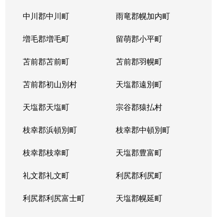
平岸１条
3,100万円
平岸(札幌市営)
徒歩6
中川郡中川町
雨竜郡幌加内町
平岸１条
1,800万円
平岸(札幌市営)
徒歩3
増毛郡増毛町
留萌郡小平町
平岸１条
苫前郡苫前町
2,600万円
苫前郡羽幌町
南平岸
徒歩1
苫前郡初山別村
天塩郡遠別町
平岸１条
2,100万円
南平岸
徒歩1
天塩郡天塩町
宗谷郡猿払村
平岸１条
1,300万円
南平岸
徒歩1
枝幸郡浜頓別町
枝幸郡中頓別町
平岸１条
1,300万円
南平岸
徒歩1
枝幸郡枝幸町
天塩郡豊富町
平岸１条
1,900万円
南平岸
徒歩1
礼文郡礼文町
利尻郡利尻町
平岸１条
1,400万円
南平岸
徒歩1
利尻郡利尻富士町
天塩郡幌延町
平岸１条
150万円
南平岸
徒歩1