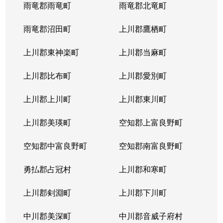
西岡４条
1,400万円
福住
徒歩2
雨竜郡雨竜町
雨竜郡北竜町
西岡４条
2,400万円
福住
徒歩2
雨竜郡沼田町
上川郡鷹栖町
西岡４条
2,100万円
福住
徒歩2
上川郡東神楽町
上川郡当麻町
平岸１条
580万円
澄川
徒歩1
上川郡比布町
上川郡愛別町
平岸１条
670万円
澄川
徒歩1
上川郡上川町
上川郡東川町
平岸１条
150万円
中の島
徒歩4
上川郡美瑛町
空知郡上富良野町
平岸１条
290万円
中の島
徒歩4
空知郡中富良野町
空知郡南富良野町
平岸１条
750万円
中の島
徒歩7
勇払郡占冠村
上川郡和寒町
平岸１条
1,700万円
中の島
徒歩5
上川郡剣淵町
上川郡下川町
平岸１条
2,500万円
中の島
徒歩6
中川郡美深町
中川郡音威子府村