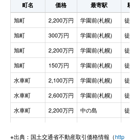
町名
価格
最寄駅
駅徒
旭町
2,200万円
学園前(札幌)
徒歩1
旭町
300万円
学園前(札幌)
徒歩6
旭町
2,200万円
学園前(札幌)
徒歩8
旭町
150万円
学園前(札幌)
徒歩6
水車町
2,100万円
学園前(札幌)
徒歩7
水車町
2,600万円
学園前(札幌)
徒歩6
水車町
2,200万円
中の島
徒歩1
水車町
2,500万円
中の島
徒歩1
※出典：国土交通省不動産取引価格情報（
http