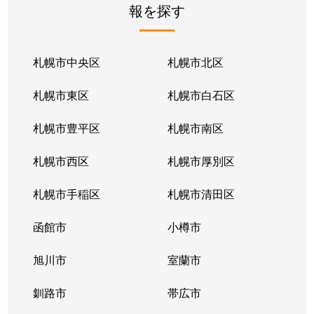
報を探す
月寒東２条
2,800万円
福住
徒歩1
月寒東２条
1,700万円
福住
徒歩1
札幌市中央区
札幌市北区
月寒東２条
770万円
福住
徒歩2
札幌市東区
札幌市白石区
月寒東３条
860万円
月寒中央
徒歩1
札幌市豊平区
札幌市南区
月寒東４条
1,900万円
月寒中央
徒歩2
札幌市西区
札幌市厚別区
月寒東４条
1,700万円
南郷7丁目
徒歩1
札幌市手稲区
札幌市清田区
月寒東５条
3,000万円
南郷7丁目
徒歩8
函館市
小樽市
豊平２条
2,400万円
東札幌
徒歩9
旭川市
室蘭市
豊平２条
3,100万円
東札幌
徒歩9
釧路市
帯広市