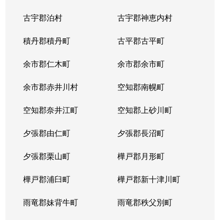
中の島２条
1,500万円
南平岸
徒歩1
古宇郡泊村
古宇郡神恵内村
西岡３条
1,700万円
月寒中央
徒歩1
積丹郡積丹町
古平郡古平町
西岡３条
2,700万円
月寒中央
徒歩1
余市郡仁木町
余市郡余市町
西岡３条
1,600万円
福住
徒歩4
余市郡赤井川村
空知郡南幌町
西岡３条
2,400万円
南平岸
徒歩2
空知郡奈井江町
空知郡上砂川町
西岡４条
2,500万円
月寒中央
徒歩1
夕張郡由仁町
夕張郡長沼町
西岡４条
1,500万円
福住
徒歩2
夕張郡栗山町
樺戸郡月形町
西岡４条
2,300万円
福住
徒歩2
樺戸郡浦臼町
樺戸郡新十津川町
西岡４条
800万円
福住
徒歩2
雨竜郡妹背牛町
雨竜郡秩父別町