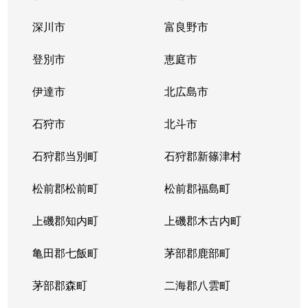
中の島１条
300万円
中の島
徒歩2
深川市
富良野市
中の島１条
790万円
中の島
徒歩2
登別市
恵庭市
中の島１条
280万円
中の島
徒歩2
伊達市
北広島市
中の島１条
2,000万円
中の島
徒歩8
石狩市
北斗市
中の島１条
400万円
中の島
徒歩4
石狩郡当別町
石狩郡新篠津村
中の島１条
930万円
中の島
徒歩1
松前郡松前町
松前郡福島町
中の島１条
440万円
南平岸
徒歩1
上磯郡知内町
上磯郡木古内町
中の島１条
1,400万円
南平岸
徒歩1
亀田郡七飯町
茅部郡鹿部町
中の島１条
980万円
南平岸
徒歩1
茅部郡森町
二海郡八雲町
中の島２条
350万円
澄川
徒歩1