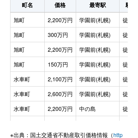
町名
価格
最寄駅
駅徒
旭町
2,200万円
学園前(札幌)
徒歩1
旭町
300万円
学園前(札幌)
徒歩6
旭町
2,200万円
学園前(札幌)
徒歩8
旭町
150万円
学園前(札幌)
徒歩6
水車町
2,100万円
学園前(札幌)
徒歩7
水車町
2,600万円
学園前(札幌)
徒歩6
水車町
2,200万円
中の島
徒歩1
水車町
2,500万円
中の島
徒歩1
※出典：国土交通省不動産取引価格情報（
http