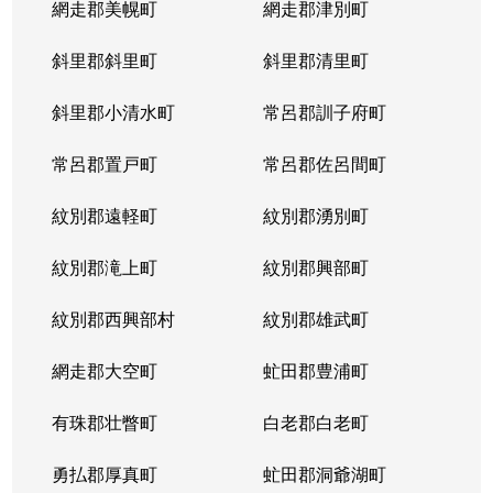
網走郡美幌町
網走郡津別町
平岸１条
1,900万円
南平岸
徒歩1
斜里郡斜里町
斜里郡清里町
平岸１条
1,600万円
南平岸
徒歩1
斜里郡小清水町
常呂郡訓子府町
平岸２条
2,800万円
澄川
徒歩6
常呂郡置戸町
常呂郡佐呂間町
平岸２条
320万円
澄川
徒歩8
紋別郡遠軽町
紋別郡湧別町
平岸２条
1,100万円
澄川
徒歩7
紋別郡滝上町
紋別郡興部町
平岸２条
4,200万円
平岸(札幌市営)
徒歩4
紋別郡西興部村
紋別郡雄武町
平岸２条
3,600万円
平岸(札幌市営)
徒歩2
網走郡大空町
虻田郡豊浦町
平岸２条
2,400万円
平岸(札幌市営)
徒歩4
有珠郡壮瞥町
白老郡白老町
平岸２条
2,700万円
平岸(札幌市営)
徒歩8
勇払郡厚真町
虻田郡洞爺湖町