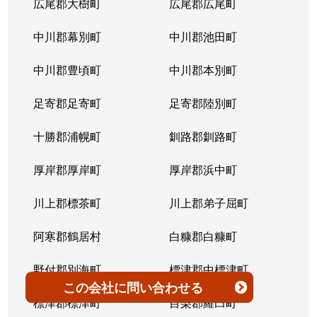
広尾郡大樹町
広尾郡広尾町
平岸３条
1,400万円
澄川
徒歩4
中川郡幕別町
中川郡池田町
平岸３条
1,500万円
澄川
徒歩6
中川郡豊頃町
中川郡本別町
平岸３条
280万円
平岸(札幌市営)
徒歩0
足寄郡足寄町
足寄郡陸別町
平岸３条
3,000万円
平岸(札幌市営)
徒歩7
十勝郡浦幌町
釧路郡釧路町
平岸３条
3,600万円
平岸(札幌市営)
徒歩4
厚岸郡厚岸町
厚岸郡浜中町
平岸３条
1,900万円
平岸(札幌市営)
徒歩7
川上郡標茶町
川上郡弟子屈町
平岸３条
2,500万円
南平岸
徒歩6
阿寒郡鶴居村
白糠郡白糠町
平岸３条
4,200万円
南平岸
徒歩4
野付郡別海町
標津郡中標津町
この会社
に問い合わせる
平岸３条
3,900万円
南平岸
徒歩1
標津郡標津町
目梨郡羅臼町