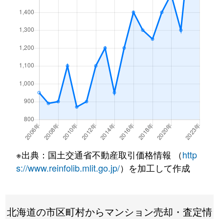
月寒東１条
3,200万円
福住
徒歩7
月寒東１条
1,200万円
福住
徒歩2
月寒東１条
3,400万円
福住
徒歩7
月寒東１条
3,500万円
福住
徒歩7
月寒東１条
800万円
福住
徒歩1
月寒東１条
1,900万円
福住
徒歩1
月寒東１条
1,100万円
福住
徒歩5
※出典：国土交通省不動産取引価格情報 （
http
月寒東２条
640万円
月寒中央
徒歩1
s://www.reinfolib.mlit.go.jp/
）を加工して作成
月寒東２条
2,300万円
福住
徒歩1
北海道の市区町村からマンション売却・査定情
月寒東２条
2,500万円
福住
徒歩1