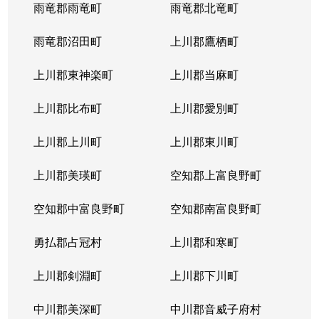
西岡４条
1,400万円
福住
徒歩2
雨竜郡雨竜町
雨竜郡北竜町
西岡４条
2,400万円
福住
徒歩2
雨竜郡沼田町
上川郡鷹栖町
西岡４条
2,100万円
福住
徒歩2
上川郡東神楽町
上川郡当麻町
平岸１条
580万円
澄川
徒歩1
上川郡比布町
上川郡愛別町
平岸１条
670万円
澄川
徒歩1
上川郡上川町
上川郡東川町
平岸１条
150万円
中の島
徒歩4
上川郡美瑛町
空知郡上富良野町
平岸１条
290万円
中の島
徒歩4
空知郡中富良野町
空知郡南富良野町
平岸１条
750万円
中の島
徒歩7
勇払郡占冠村
上川郡和寒町
平岸１条
1,700万円
中の島
徒歩5
上川郡剣淵町
上川郡下川町
平岸１条
2,500万円
中の島
徒歩6
中川郡美深町
中川郡音威子府村