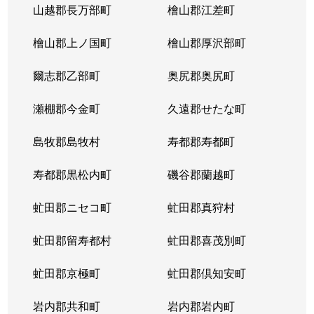
山越郡長万部町
檜山郡江差町
中の島２条
390万円
澄川
徒歩1
檜山郡上ノ国町
檜山郡厚沢部町
中の島２条
1,300万円
澄川
徒歩1
爾志郡乙部町
奥尻郡奥尻町
中の島２条
200万円
澄川
徒歩1
瀬棚郡今金町
久遠郡せたな町
中の島２条
2,100万円
中の島
徒歩3
島牧郡島牧村
寿都郡寿都町
中の島２条
330万円
中の島
徒歩2
寿都郡黒松内町
磯谷郡蘭越町
中の島２条
3,400万円
中の島
徒歩3
虻田郡ニセコ町
虻田郡真狩村
中の島２条
1,700万円
中の島
徒歩1
虻田郡留寿都村
虻田郡喜茂別町
中の島２条
240万円
南平岸
徒歩1
虻田郡京極町
虻田郡倶知安町
中の島２条
200万円
南平岸
徒歩1
岩内郡共和町
岩内郡岩内町