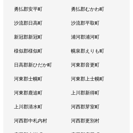
平岸２条
1,300万円
平岸(札幌市営)
徒歩6
勇払郡安平町
勇払郡むかわ町
平岸２条
3,000万円
平岸(札幌市営)
徒歩3
沙流郡日高町
沙流郡平取町
平岸２条
400万円
平岸(札幌市営)
徒歩2
新冠郡新冠町
浦河郡浦河町
平岸２条
1,700万円
平岸(札幌市営)
徒歩6
様似郡様似町
幌泉郡えりも町
平岸２条
2,700万円
南平岸
徒歩1
日高郡新ひだか町
河東郡音更町
平岸３条
1,600万円
澄川
徒歩4
河東郡士幌町
河東郡上士幌町
平岸３条
1,700万円
澄川
徒歩4
河東郡鹿追町
上川郡新得町
平岸３条
1,000万円
澄川
徒歩4
上川郡清水町
河西郡芽室町
平岸３条
1,400万円
澄川
徒歩6
河西郡中札内村
河西郡更別村
平岸３条
1,400万円
澄川
徒歩7