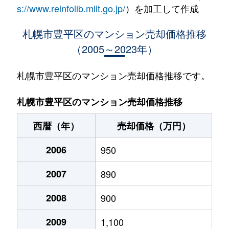
水車町
1,400万円
中の島
徒歩1
s://www.reinfolib.mlit.go.jp/
）を加工して作成
水車町
1,400万円
中の島
徒歩1
札幌市豊平区のマンション売却価格推移
（2005～2023年）
月寒中央通
2,500万円
月寒中央
徒歩2
月寒中央通
2,700万円
月寒中央
徒歩1
札幌市豊平区のマンション売却価格推移です。
月寒中央通
1,500万円
月寒中央
徒歩2
札幌市豊平区のマンション売却価格推移
月寒中央通
3,000万円
月寒中央
徒歩1
西暦（年）
売却価格（万円）
月寒中央通
2,000万円
月寒中央
徒歩1
2006
950
月寒中央通
260万円
月寒中央
徒歩3
2007
890
月寒中央通
3,000万円
月寒中央
徒歩1
2008
900
月寒中央通
3,300万円
福住
徒歩2
2009
1,100