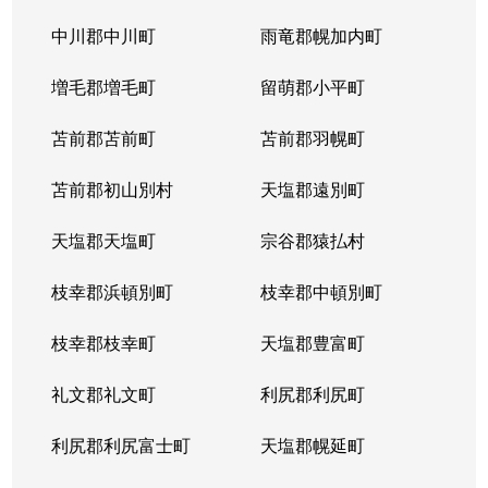
平岸１条
3,100万円
平岸(札幌市営)
徒歩6
中川郡中川町
雨竜郡幌加内町
平岸１条
1,800万円
平岸(札幌市営)
徒歩3
増毛郡増毛町
留萌郡小平町
平岸１条
苫前郡苫前町
2,600万円
苫前郡羽幌町
南平岸
徒歩1
苫前郡初山別村
天塩郡遠別町
平岸１条
2,100万円
南平岸
徒歩1
天塩郡天塩町
宗谷郡猿払村
平岸１条
1,300万円
南平岸
徒歩1
枝幸郡浜頓別町
枝幸郡中頓別町
平岸１条
1,300万円
南平岸
徒歩1
枝幸郡枝幸町
天塩郡豊富町
平岸１条
1,900万円
南平岸
徒歩1
礼文郡礼文町
利尻郡利尻町
平岸１条
1,400万円
南平岸
徒歩1
利尻郡利尻富士町
天塩郡幌延町
平岸１条
150万円
南平岸
徒歩1