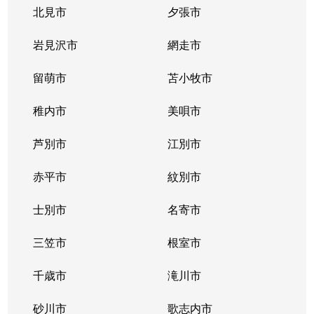
豊平３条
2,000万円
学園前(札幌)
徒歩9
北見市
夕張市
豊平４条
2,800万円
豊平公園
徒歩7
岩見沢市
網走市
豊平４条
留萌市
500万円
苫小牧市
豊平公園
徒歩8
稚内市
美唄市
豊平４条
880万円
豊平公園
徒歩8
芦別市
江別市
豊平６条
3,700万円
学園前(札幌)
徒歩3
赤平市
紋別市
豊平８条
450万円
学園前(札幌)
徒歩8
士別市
名寄市
豊平８条
3,000万円
豊平公園
徒歩1
三笠市
根室市
豊平９条
3,000万円
豊平公園
徒歩5
千歳市
滝川市
中の島１条
300万円
中の島
徒歩2
砂川市
歌志内市