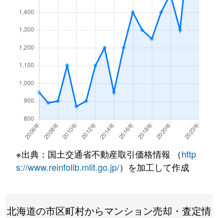
月寒東１条
3,200万円
福住
徒歩7
月寒東１条
1,200万円
福住
徒歩2
月寒東１条
3,400万円
福住
徒歩7
月寒東１条
3,500万円
福住
徒歩7
月寒東１条
800万円
福住
徒歩1
月寒東１条
1,900万円
福住
徒歩1
月寒東１条
1,100万円
福住
徒歩5
※出典：国土交通省不動産取引価格情報 （
http
月寒東２条
640万円
月寒中央
徒歩1
s://www.reinfolib.mlit.go.jp/
）を加工して作成
月寒東２条
2,300万円
福住
徒歩1
北海道の市区町村からマンション売却・査定情
月寒東２条
2,500万円
福住
徒歩1