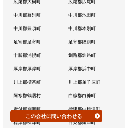
広尾郡大樹町
広尾郡広尾町
平岸３条
1,400万円
澄川
徒歩4
中川郡幕別町
中川郡池田町
平岸３条
1,500万円
澄川
徒歩6
中川郡豊頃町
中川郡本別町
平岸３条
280万円
平岸(札幌市営)
徒歩0
足寄郡足寄町
足寄郡陸別町
平岸３条
3,000万円
平岸(札幌市営)
徒歩7
十勝郡浦幌町
釧路郡釧路町
平岸３条
3,600万円
平岸(札幌市営)
徒歩4
厚岸郡厚岸町
厚岸郡浜中町
平岸３条
1,900万円
平岸(札幌市営)
徒歩7
川上郡標茶町
川上郡弟子屈町
平岸３条
2,500万円
南平岸
徒歩6
阿寒郡鶴居村
白糠郡白糠町
平岸３条
4,200万円
南平岸
徒歩4
野付郡別海町
標津郡中標津町
この会社
に問い合わせる
平岸３条
3,900万円
南平岸
徒歩1
標津郡標津町
目梨郡羅臼町