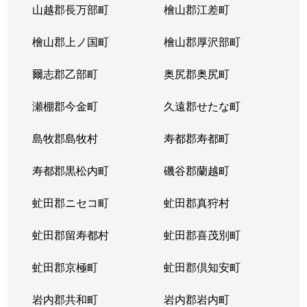
山越郡長万部町
檜山郡江差町
中の島２条
390万円
澄川
徒歩1
檜山郡上ノ国町
檜山郡厚沢部町
中の島２条
1,300万円
澄川
徒歩1
爾志郡乙部町
奥尻郡奥尻町
中の島２条
200万円
澄川
徒歩1
瀬棚郡今金町
久遠郡せたな町
中の島２条
2,100万円
中の島
徒歩3
島牧郡島牧村
寿都郡寿都町
中の島２条
330万円
中の島
徒歩2
寿都郡黒松内町
磯谷郡蘭越町
中の島２条
3,400万円
中の島
徒歩3
虻田郡ニセコ町
虻田郡真狩村
中の島２条
1,700万円
中の島
徒歩1
虻田郡留寿都村
虻田郡喜茂別町
中の島２条
240万円
南平岸
徒歩1
虻田郡京極町
虻田郡倶知安町
中の島２条
200万円
南平岸
徒歩1
岩内郡共和町
岩内郡岩内町