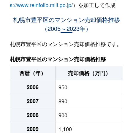
水車町
1,400万円
中の島
徒歩1
s://www.reinfolib.mlit.go.jp/
）を加工して作成
水車町
1,400万円
中の島
徒歩1
札幌市豊平区のマンション売却価格推移
（2005～2023年）
月寒中央通
2,500万円
月寒中央
徒歩2
月寒中央通
2,700万円
月寒中央
徒歩1
札幌市豊平区のマンション売却価格推移です。
月寒中央通
1,500万円
月寒中央
徒歩2
札幌市豊平区のマンション売却価格推移
月寒中央通
3,000万円
月寒中央
徒歩1
西暦（年）
売却価格（万円）
月寒中央通
2,000万円
月寒中央
徒歩1
2006
950
月寒中央通
260万円
月寒中央
徒歩3
2007
890
月寒中央通
3,000万円
月寒中央
徒歩1
2008
900
月寒中央通
3,300万円
福住
徒歩2
2009
1,100