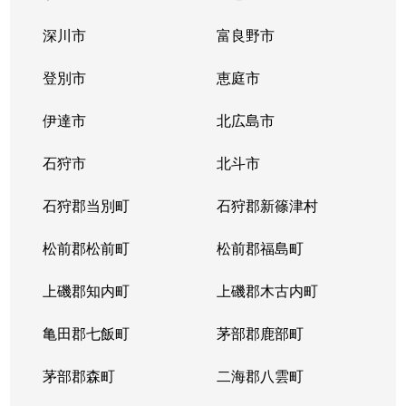
中の島１条
300万円
中の島
徒歩2
深川市
富良野市
中の島１条
790万円
中の島
徒歩2
登別市
恵庭市
中の島１条
280万円
中の島
徒歩2
伊達市
北広島市
中の島１条
2,000万円
中の島
徒歩8
石狩市
北斗市
中の島１条
400万円
中の島
徒歩4
石狩郡当別町
石狩郡新篠津村
中の島１条
930万円
中の島
徒歩1
松前郡松前町
松前郡福島町
中の島１条
440万円
南平岸
徒歩1
上磯郡知内町
上磯郡木古内町
中の島１条
1,400万円
南平岸
徒歩1
亀田郡七飯町
茅部郡鹿部町
中の島１条
980万円
南平岸
徒歩1
茅部郡森町
二海郡八雲町
中の島２条
350万円
澄川
徒歩1