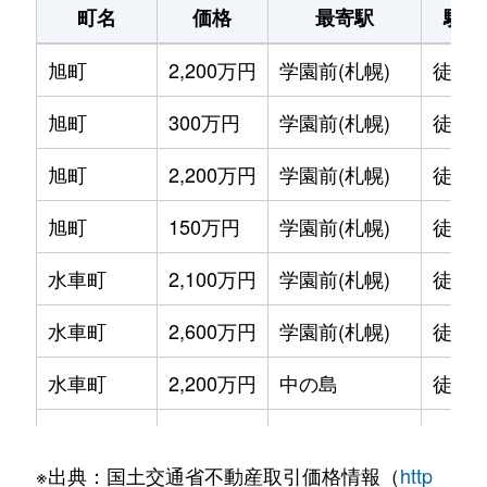
町名
価格
最寄駅
駅徒
旭町
2,200万円
学園前(札幌)
徒歩1
旭町
300万円
学園前(札幌)
徒歩6
旭町
2,200万円
学園前(札幌)
徒歩8
旭町
150万円
学園前(札幌)
徒歩6
水車町
2,100万円
学園前(札幌)
徒歩7
水車町
2,600万円
学園前(札幌)
徒歩6
水車町
2,200万円
中の島
徒歩1
水車町
2,500万円
中の島
徒歩1
※出典：国土交通省不動産取引価格情報（
http