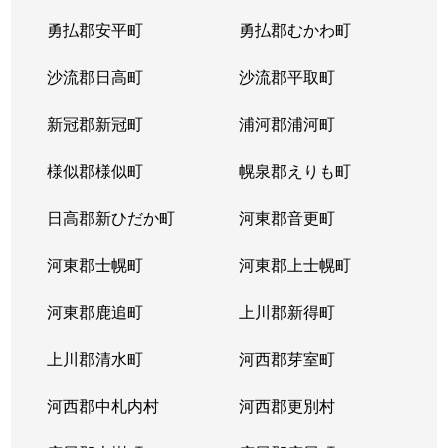
平岸２条
1,300万円
平岸(札幌市営)
徒歩6
勇払郡安平町
勇払郡むかわ町
平岸２条
3,000万円
平岸(札幌市営)
徒歩3
沙流郡日高町
沙流郡平取町
平岸２条
400万円
平岸(札幌市営)
徒歩2
新冠郡新冠町
浦河郡浦河町
平岸２条
1,700万円
平岸(札幌市営)
徒歩6
様似郡様似町
幌泉郡えりも町
平岸２条
2,700万円
南平岸
徒歩1
日高郡新ひだか町
河東郡音更町
平岸３条
1,600万円
澄川
徒歩4
河東郡士幌町
河東郡上士幌町
平岸３条
1,700万円
澄川
徒歩4
河東郡鹿追町
上川郡新得町
平岸３条
1,000万円
澄川
徒歩4
上川郡清水町
河西郡芽室町
平岸３条
1,400万円
澄川
徒歩6
河西郡中札内村
河西郡更別村
平岸３条
1,400万円
澄川
徒歩7