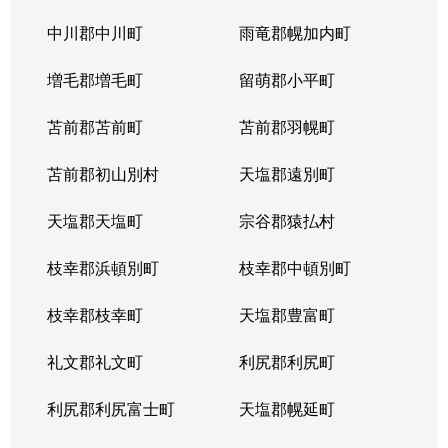
平岸１条
3,100万円
平岸(札幌市営)
徒歩6
中川郡中川町
雨竜郡幌加内町
平岸１条
1,800万円
平岸(札幌市営)
徒歩3
増毛郡増毛町
留萌郡小平町
平岸１条
苫前郡苫前町
2,600万円
苫前郡羽幌町
南平岸
徒歩1
苫前郡初山別村
天塩郡遠別町
平岸１条
2,100万円
南平岸
徒歩1
天塩郡天塩町
宗谷郡猿払村
平岸１条
1,300万円
南平岸
徒歩1
枝幸郡浜頓別町
枝幸郡中頓別町
平岸１条
1,300万円
南平岸
徒歩1
枝幸郡枝幸町
天塩郡豊富町
平岸１条
1,900万円
南平岸
徒歩1
礼文郡礼文町
利尻郡利尻町
平岸１条
1,400万円
南平岸
徒歩1
利尻郡利尻富士町
天塩郡幌延町
平岸１条
150万円
南平岸
徒歩1