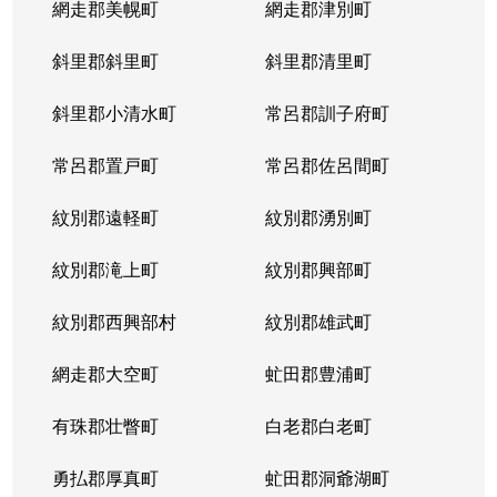
網走郡美幌町
網走郡津別町
平岸１条
1,900万円
南平岸
徒歩1
斜里郡斜里町
斜里郡清里町
平岸１条
1,600万円
南平岸
徒歩1
斜里郡小清水町
常呂郡訓子府町
平岸２条
2,800万円
澄川
徒歩6
常呂郡置戸町
常呂郡佐呂間町
平岸２条
320万円
澄川
徒歩8
紋別郡遠軽町
紋別郡湧別町
平岸２条
1,100万円
澄川
徒歩7
紋別郡滝上町
紋別郡興部町
平岸２条
4,200万円
平岸(札幌市営)
徒歩4
紋別郡西興部村
紋別郡雄武町
平岸２条
3,600万円
平岸(札幌市営)
徒歩2
網走郡大空町
虻田郡豊浦町
平岸２条
2,400万円
平岸(札幌市営)
徒歩4
有珠郡壮瞥町
白老郡白老町
平岸２条
2,700万円
平岸(札幌市営)
徒歩8
勇払郡厚真町
虻田郡洞爺湖町