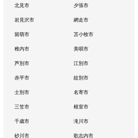
豊平３条
2,000万円
学園前(札幌)
徒歩9
北見市
夕張市
豊平４条
2,800万円
豊平公園
徒歩7
岩見沢市
網走市
豊平４条
留萌市
500万円
苫小牧市
豊平公園
徒歩8
稚内市
美唄市
豊平４条
880万円
豊平公園
徒歩8
芦別市
江別市
豊平６条
3,700万円
学園前(札幌)
徒歩3
赤平市
紋別市
豊平８条
450万円
学園前(札幌)
徒歩8
士別市
名寄市
豊平８条
3,000万円
豊平公園
徒歩1
三笠市
根室市
豊平９条
3,000万円
豊平公園
徒歩5
千歳市
滝川市
中の島１条
300万円
中の島
徒歩2
砂川市
歌志内市