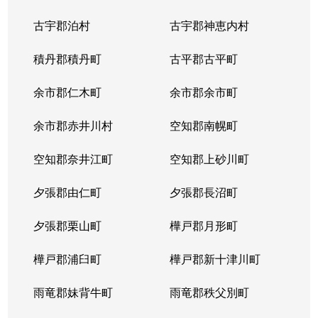
中の島２条
1,500万円
南平岸
徒歩1
古宇郡泊村
古宇郡神恵内村
西岡３条
1,700万円
月寒中央
徒歩1
積丹郡積丹町
古平郡古平町
西岡３条
2,700万円
月寒中央
徒歩1
余市郡仁木町
余市郡余市町
西岡３条
1,600万円
福住
徒歩4
余市郡赤井川村
空知郡南幌町
西岡３条
2,400万円
南平岸
徒歩2
空知郡奈井江町
空知郡上砂川町
西岡４条
2,500万円
月寒中央
徒歩1
夕張郡由仁町
夕張郡長沼町
西岡４条
1,500万円
福住
徒歩2
夕張郡栗山町
樺戸郡月形町
西岡４条
2,300万円
福住
徒歩2
樺戸郡浦臼町
樺戸郡新十津川町
西岡４条
800万円
福住
徒歩2
雨竜郡妹背牛町
雨竜郡秩父別町