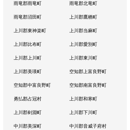
西岡４条
1,400万円
福住
徒歩2
雨竜郡雨竜町
雨竜郡北竜町
西岡４条
2,400万円
福住
徒歩2
雨竜郡沼田町
上川郡鷹栖町
西岡４条
2,100万円
福住
徒歩2
上川郡東神楽町
上川郡当麻町
平岸１条
580万円
澄川
徒歩1
上川郡比布町
上川郡愛別町
平岸１条
670万円
澄川
徒歩1
上川郡上川町
上川郡東川町
平岸１条
150万円
中の島
徒歩4
上川郡美瑛町
空知郡上富良野町
平岸１条
290万円
中の島
徒歩4
空知郡中富良野町
空知郡南富良野町
平岸１条
750万円
中の島
徒歩7
勇払郡占冠村
上川郡和寒町
平岸１条
1,700万円
中の島
徒歩5
上川郡剣淵町
上川郡下川町
平岸１条
2,500万円
中の島
徒歩6
中川郡美深町
中川郡音威子府村