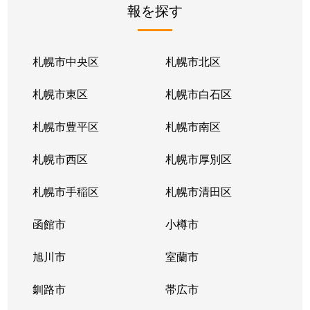
報を探す
月寒東２条
2,800万円
福住
徒歩1
月寒東２条
1,700万円
福住
徒歩1
札幌市中央区
札幌市北区
月寒東２条
770万円
福住
徒歩2
札幌市東区
札幌市白石区
月寒東３条
860万円
月寒中央
徒歩1
札幌市豊平区
札幌市南区
月寒東４条
1,900万円
月寒中央
徒歩2
札幌市西区
札幌市厚別区
月寒東４条
1,700万円
南郷7丁目
徒歩1
札幌市手稲区
札幌市清田区
月寒東５条
3,000万円
南郷7丁目
徒歩8
函館市
小樽市
豊平２条
2,400万円
東札幌
徒歩9
旭川市
室蘭市
豊平２条
3,100万円
東札幌
徒歩9
釧路市
帯広市