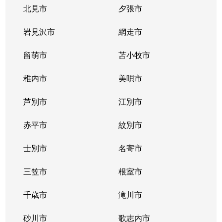
豊平３条
2,000万円
学園前(札幌)
徒歩9
北見市
夕張市
豊平４条
2,800万円
豊平公園
徒歩7
岩見沢市
網走市
豊平４条
留萌市
500万円
苫小牧市
豊平公園
徒歩8
稚内市
美唄市
豊平４条
880万円
豊平公園
徒歩8
芦別市
江別市
豊平６条
3,700万円
学園前(札幌)
徒歩3
赤平市
紋別市
豊平８条
450万円
学園前(札幌)
徒歩8
士別市
名寄市
豊平８条
3,000万円
豊平公園
徒歩1
三笠市
根室市
豊平９条
3,000万円
豊平公園
徒歩5
千歳市
滝川市
中の島１条
300万円
中の島
徒歩2
砂川市
歌志内市