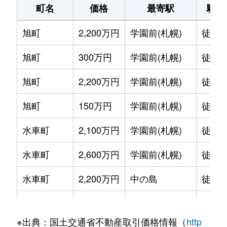
町名
価格
最寄駅
駅徒
旭町
2,200万円
学園前(札幌)
徒歩1
旭町
300万円
学園前(札幌)
徒歩6
旭町
2,200万円
学園前(札幌)
徒歩8
旭町
150万円
学園前(札幌)
徒歩6
水車町
2,100万円
学園前(札幌)
徒歩7
水車町
2,600万円
学園前(札幌)
徒歩6
水車町
2,200万円
中の島
徒歩1
水車町
2,500万円
中の島
徒歩1
※出典：国土交通省不動産取引価格情報（
http