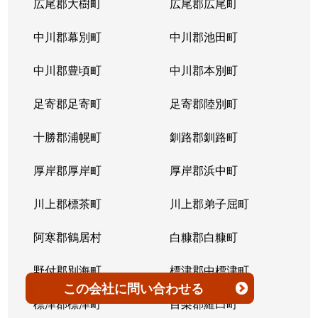
広尾郡大樹町
広尾郡広尾町
平岸３条
1,400万円
澄川
徒歩4
中川郡幕別町
中川郡池田町
平岸３条
1,500万円
澄川
徒歩6
中川郡豊頃町
中川郡本別町
平岸３条
280万円
平岸(札幌市営)
徒歩0
足寄郡足寄町
足寄郡陸別町
平岸３条
3,000万円
平岸(札幌市営)
徒歩7
十勝郡浦幌町
釧路郡釧路町
平岸３条
3,600万円
平岸(札幌市営)
徒歩4
厚岸郡厚岸町
厚岸郡浜中町
平岸３条
1,900万円
平岸(札幌市営)
徒歩7
川上郡標茶町
川上郡弟子屈町
平岸３条
2,500万円
南平岸
徒歩6
阿寒郡鶴居村
白糠郡白糠町
平岸３条
4,200万円
南平岸
徒歩4
野付郡別海町
標津郡中標津町
この会社
に問い合わせる
平岸３条
3,900万円
南平岸
徒歩1
標津郡標津町
目梨郡羅臼町