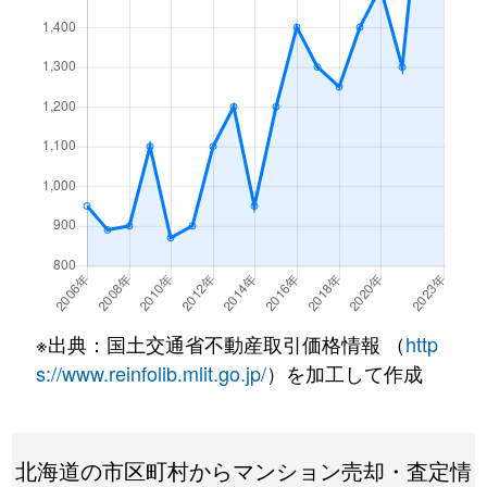
月寒東１条
3,200万円
福住
徒歩7
月寒東１条
1,200万円
福住
徒歩2
月寒東１条
3,400万円
福住
徒歩7
月寒東１条
3,500万円
福住
徒歩7
月寒東１条
800万円
福住
徒歩1
月寒東１条
1,900万円
福住
徒歩1
月寒東１条
1,100万円
福住
徒歩5
※出典：国土交通省不動産取引価格情報 （
http
月寒東２条
640万円
月寒中央
徒歩1
s://www.reinfolib.mlit.go.jp/
）を加工して作成
月寒東２条
2,300万円
福住
徒歩1
北海道の市区町村からマンション売却・査定情
月寒東２条
2,500万円
福住
徒歩1