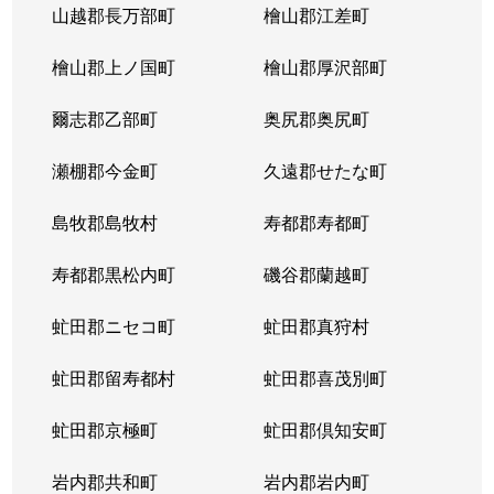
山越郡長万部町
檜山郡江差町
中の島２条
390万円
澄川
徒歩1
檜山郡上ノ国町
檜山郡厚沢部町
中の島２条
1,300万円
澄川
徒歩1
爾志郡乙部町
奥尻郡奥尻町
中の島２条
200万円
澄川
徒歩1
瀬棚郡今金町
久遠郡せたな町
中の島２条
2,100万円
中の島
徒歩3
島牧郡島牧村
寿都郡寿都町
中の島２条
330万円
中の島
徒歩2
寿都郡黒松内町
磯谷郡蘭越町
中の島２条
3,400万円
中の島
徒歩3
虻田郡ニセコ町
虻田郡真狩村
中の島２条
1,700万円
中の島
徒歩1
虻田郡留寿都村
虻田郡喜茂別町
中の島２条
240万円
南平岸
徒歩1
虻田郡京極町
虻田郡倶知安町
中の島２条
200万円
南平岸
徒歩1
岩内郡共和町
岩内郡岩内町