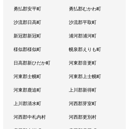
平岸２条
1,300万円
平岸(札幌市営)
徒歩6
勇払郡安平町
勇払郡むかわ町
平岸２条
3,000万円
平岸(札幌市営)
徒歩3
沙流郡日高町
沙流郡平取町
平岸２条
400万円
平岸(札幌市営)
徒歩2
新冠郡新冠町
浦河郡浦河町
平岸２条
1,700万円
平岸(札幌市営)
徒歩6
様似郡様似町
幌泉郡えりも町
平岸２条
2,700万円
南平岸
徒歩1
日高郡新ひだか町
河東郡音更町
平岸３条
1,600万円
澄川
徒歩4
河東郡士幌町
河東郡上士幌町
平岸３条
1,700万円
澄川
徒歩4
河東郡鹿追町
上川郡新得町
平岸３条
1,000万円
澄川
徒歩4
上川郡清水町
河西郡芽室町
平岸３条
1,400万円
澄川
徒歩6
河西郡中札内村
河西郡更別村
平岸３条
1,400万円
澄川
徒歩7