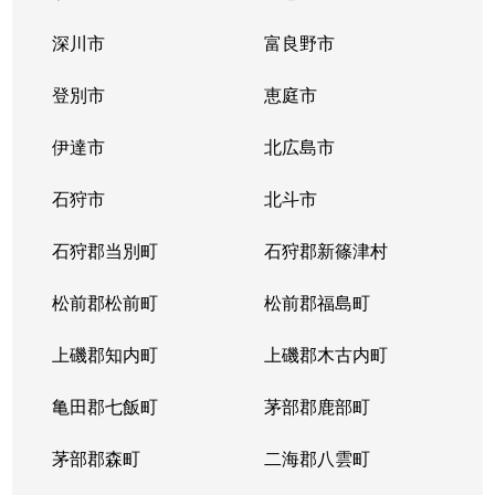
中の島１条
300万円
中の島
徒歩2
深川市
富良野市
中の島１条
790万円
中の島
徒歩2
登別市
恵庭市
中の島１条
280万円
中の島
徒歩2
伊達市
北広島市
中の島１条
2,000万円
中の島
徒歩8
石狩市
北斗市
中の島１条
400万円
中の島
徒歩4
石狩郡当別町
石狩郡新篠津村
中の島１条
930万円
中の島
徒歩1
松前郡松前町
松前郡福島町
中の島１条
440万円
南平岸
徒歩1
上磯郡知内町
上磯郡木古内町
中の島１条
1,400万円
南平岸
徒歩1
亀田郡七飯町
茅部郡鹿部町
中の島１条
980万円
南平岸
徒歩1
茅部郡森町
二海郡八雲町
中の島２条
350万円
澄川
徒歩1