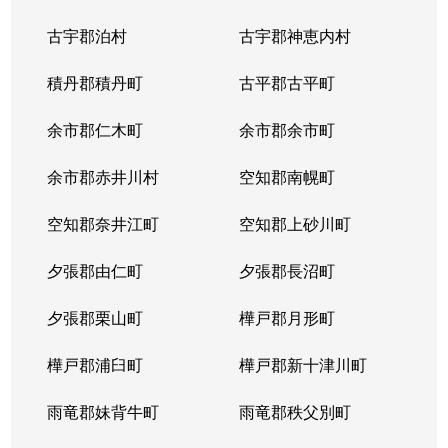
中の島２条
1,500万円
南平岸
徒歩1
古宇郡泊村
古宇郡神恵内村
西岡３条
1,700万円
月寒中央
徒歩1
積丹郡積丹町
古平郡古平町
西岡３条
2,700万円
月寒中央
徒歩1
余市郡仁木町
余市郡余市町
西岡３条
1,600万円
福住
徒歩4
余市郡赤井川村
空知郡南幌町
西岡３条
2,400万円
南平岸
徒歩2
空知郡奈井江町
空知郡上砂川町
西岡４条
2,500万円
月寒中央
徒歩1
夕張郡由仁町
夕張郡長沼町
西岡４条
1,500万円
福住
徒歩2
夕張郡栗山町
樺戸郡月形町
西岡４条
2,300万円
福住
徒歩2
樺戸郡浦臼町
樺戸郡新十津川町
西岡４条
800万円
福住
徒歩2
雨竜郡妹背牛町
雨竜郡秩父別町