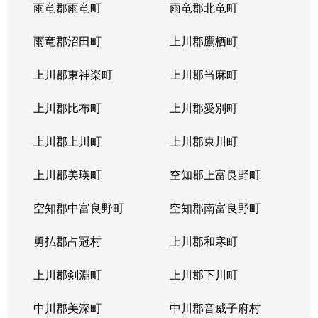
西岡４条
1,400万円
福住
徒歩2
雨竜郡雨竜町
雨竜郡北竜町
西岡４条
2,400万円
福住
徒歩2
雨竜郡沼田町
上川郡鷹栖町
西岡４条
2,100万円
福住
徒歩2
上川郡東神楽町
上川郡当麻町
平岸１条
580万円
澄川
徒歩1
上川郡比布町
上川郡愛別町
平岸１条
670万円
澄川
徒歩1
上川郡上川町
上川郡東川町
平岸１条
150万円
中の島
徒歩4
上川郡美瑛町
空知郡上富良野町
平岸１条
290万円
中の島
徒歩4
空知郡中富良野町
空知郡南富良野町
平岸１条
750万円
中の島
徒歩7
勇払郡占冠村
上川郡和寒町
平岸１条
1,700万円
中の島
徒歩5
上川郡剣淵町
上川郡下川町
平岸１条
2,500万円
中の島
徒歩6
中川郡美深町
中川郡音威子府村