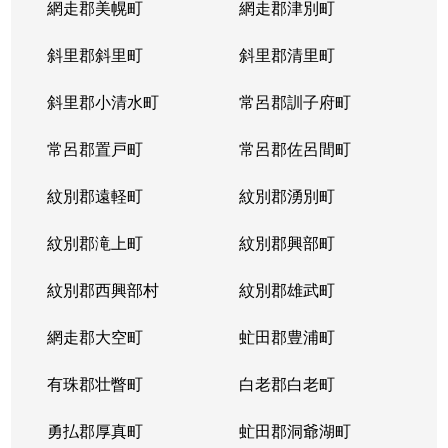
網走郡美幌町
網走郡津別町
平岸１条
1,900万円
南平岸
徒歩1
斜里郡斜里町
斜里郡清里町
平岸１条
1,600万円
南平岸
徒歩1
斜里郡小清水町
常呂郡訓子府町
平岸２条
2,800万円
澄川
徒歩6
常呂郡置戸町
常呂郡佐呂間町
平岸２条
320万円
澄川
徒歩8
紋別郡遠軽町
紋別郡湧別町
平岸２条
1,100万円
澄川
徒歩7
紋別郡滝上町
紋別郡興部町
平岸２条
4,200万円
平岸(札幌市営)
徒歩4
紋別郡西興部村
紋別郡雄武町
平岸２条
3,600万円
平岸(札幌市営)
徒歩2
網走郡大空町
虻田郡豊浦町
平岸２条
2,400万円
平岸(札幌市営)
徒歩4
有珠郡壮瞥町
白老郡白老町
平岸２条
2,700万円
平岸(札幌市営)
徒歩8
勇払郡厚真町
虻田郡洞爺湖町