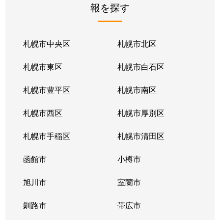
報を探す
月寒東２条
2,800万円
福住
徒歩1
月寒東２条
1,700万円
福住
徒歩1
札幌市中央区
札幌市北区
月寒東２条
770万円
福住
徒歩2
札幌市東区
札幌市白石区
月寒東３条
860万円
月寒中央
徒歩1
札幌市豊平区
札幌市南区
月寒東４条
1,900万円
月寒中央
徒歩2
札幌市西区
札幌市厚別区
月寒東４条
1,700万円
南郷7丁目
徒歩1
札幌市手稲区
札幌市清田区
月寒東５条
3,000万円
南郷7丁目
徒歩8
函館市
小樽市
豊平２条
2,400万円
東札幌
徒歩9
旭川市
室蘭市
豊平２条
3,100万円
東札幌
徒歩9
釧路市
帯広市