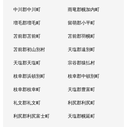
平岸１条
3,100万円
平岸(札幌市営)
徒歩6
中川郡中川町
雨竜郡幌加内町
平岸１条
1,800万円
平岸(札幌市営)
徒歩3
増毛郡増毛町
留萌郡小平町
平岸１条
苫前郡苫前町
2,600万円
苫前郡羽幌町
南平岸
徒歩1
苫前郡初山別村
天塩郡遠別町
平岸１条
2,100万円
南平岸
徒歩1
天塩郡天塩町
宗谷郡猿払村
平岸１条
1,300万円
南平岸
徒歩1
枝幸郡浜頓別町
枝幸郡中頓別町
平岸１条
1,300万円
南平岸
徒歩1
枝幸郡枝幸町
天塩郡豊富町
平岸１条
1,900万円
南平岸
徒歩1
礼文郡礼文町
利尻郡利尻町
平岸１条
1,400万円
南平岸
徒歩1
利尻郡利尻富士町
天塩郡幌延町
平岸１条
150万円
南平岸
徒歩1