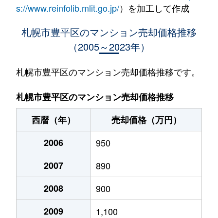
水車町
1,400万円
中の島
徒歩1
s://www.reinfolib.mlit.go.jp/
）を加工して作成
水車町
1,400万円
中の島
徒歩1
札幌市豊平区のマンション売却価格推移
（2005～2023年）
月寒中央通
2,500万円
月寒中央
徒歩2
月寒中央通
2,700万円
月寒中央
徒歩1
札幌市豊平区のマンション売却価格推移です。
月寒中央通
1,500万円
月寒中央
徒歩2
札幌市豊平区のマンション売却価格推移
月寒中央通
3,000万円
月寒中央
徒歩1
西暦（年）
売却価格（万円）
月寒中央通
2,000万円
月寒中央
徒歩1
2006
950
月寒中央通
260万円
月寒中央
徒歩3
2007
890
月寒中央通
3,000万円
月寒中央
徒歩1
2008
900
月寒中央通
3,300万円
福住
徒歩2
2009
1,100