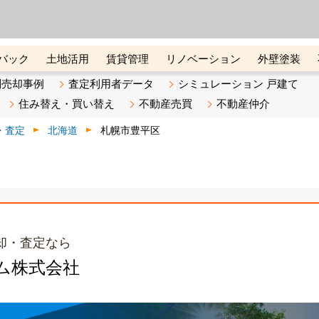
ーズ株式会社（東証グロース上
初めての方へ
ビスです 証券コード：4445
バック
土地活用
賃貸管理
リノベーション
外壁塗装
ライン講座
リビンマガジンBiz
不動産売却ご相談デスク
別売却事例
査定利用者データ
シミュレーション 戸建て
住み替え・買い替え
不動産売買
不動産仲介
・査定
北海道
札幌市豊平区
却・査定なら
ム株式会社