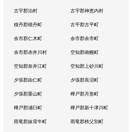
中の島２条
1,500万円
南平岸
徒歩1
古宇郡泊村
古宇郡神恵内村
西岡３条
1,700万円
月寒中央
徒歩1
積丹郡積丹町
古平郡古平町
西岡３条
2,700万円
月寒中央
徒歩1
余市郡仁木町
余市郡余市町
西岡３条
1,600万円
福住
徒歩4
余市郡赤井川村
空知郡南幌町
西岡３条
2,400万円
南平岸
徒歩2
空知郡奈井江町
空知郡上砂川町
西岡４条
2,500万円
月寒中央
徒歩1
夕張郡由仁町
夕張郡長沼町
西岡４条
1,500万円
福住
徒歩2
夕張郡栗山町
樺戸郡月形町
西岡４条
2,300万円
福住
徒歩2
樺戸郡浦臼町
樺戸郡新十津川町
西岡４条
800万円
福住
徒歩2
雨竜郡妹背牛町
雨竜郡秩父別町