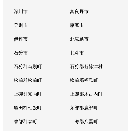
中の島１条
300万円
中の島
徒歩2
深川市
富良野市
中の島１条
790万円
中の島
徒歩2
登別市
恵庭市
中の島１条
280万円
中の島
徒歩2
伊達市
北広島市
中の島１条
2,000万円
中の島
徒歩8
石狩市
北斗市
中の島１条
400万円
中の島
徒歩4
石狩郡当別町
石狩郡新篠津村
中の島１条
930万円
中の島
徒歩1
松前郡松前町
松前郡福島町
中の島１条
440万円
南平岸
徒歩1
上磯郡知内町
上磯郡木古内町
中の島１条
1,400万円
南平岸
徒歩1
亀田郡七飯町
茅部郡鹿部町
中の島１条
980万円
南平岸
徒歩1
茅部郡森町
二海郡八雲町
中の島２条
350万円
澄川
徒歩1