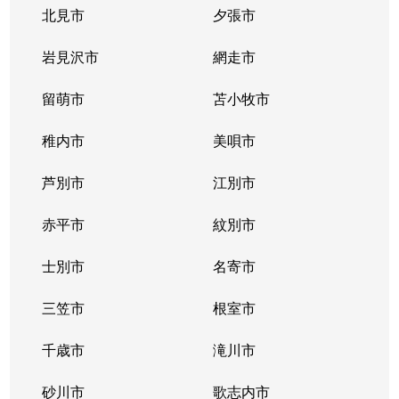
豊平３条
2,000万円
学園前(札幌)
徒歩9
北見市
夕張市
豊平４条
2,800万円
豊平公園
徒歩7
岩見沢市
網走市
豊平４条
留萌市
500万円
苫小牧市
豊平公園
徒歩8
稚内市
美唄市
豊平４条
880万円
豊平公園
徒歩8
芦別市
江別市
豊平６条
3,700万円
学園前(札幌)
徒歩3
赤平市
紋別市
豊平８条
450万円
学園前(札幌)
徒歩8
士別市
名寄市
豊平８条
3,000万円
豊平公園
徒歩1
三笠市
根室市
豊平９条
3,000万円
豊平公園
徒歩5
千歳市
滝川市
中の島１条
300万円
中の島
徒歩2
砂川市
歌志内市