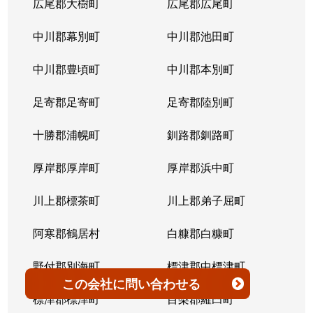
広尾郡大樹町
広尾郡広尾町
平岸３条
1,400万円
澄川
徒歩4
中川郡幕別町
中川郡池田町
平岸３条
1,500万円
澄川
徒歩6
中川郡豊頃町
中川郡本別町
平岸３条
280万円
平岸(札幌市営)
徒歩0
足寄郡足寄町
足寄郡陸別町
平岸３条
3,000万円
平岸(札幌市営)
徒歩7
十勝郡浦幌町
釧路郡釧路町
平岸３条
3,600万円
平岸(札幌市営)
徒歩4
厚岸郡厚岸町
厚岸郡浜中町
平岸３条
1,900万円
平岸(札幌市営)
徒歩7
川上郡標茶町
川上郡弟子屈町
平岸３条
2,500万円
南平岸
徒歩6
阿寒郡鶴居村
白糠郡白糠町
平岸３条
4,200万円
南平岸
徒歩4
野付郡別海町
標津郡中標津町
この会社
に問い合わせる
平岸３条
3,900万円
南平岸
徒歩1
標津郡標津町
目梨郡羅臼町