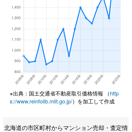
月寒東１条
3,200万円
福住
徒歩7
月寒東１条
1,200万円
福住
徒歩2
月寒東１条
3,400万円
福住
徒歩7
月寒東１条
3,500万円
福住
徒歩7
月寒東１条
800万円
福住
徒歩1
月寒東１条
1,900万円
福住
徒歩1
月寒東１条
1,100万円
福住
徒歩5
※出典：国土交通省不動産取引価格情報 （
http
月寒東２条
640万円
月寒中央
徒歩1
s://www.reinfolib.mlit.go.jp/
）を加工して作成
月寒東２条
2,300万円
福住
徒歩1
北海道の市区町村からマンション売却・査定情
月寒東２条
2,500万円
福住
徒歩1