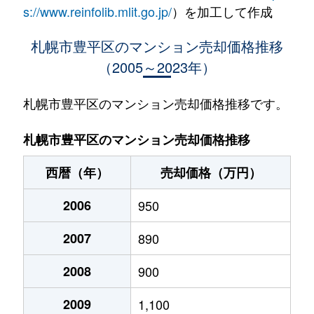
水車町
1,400万円
中の島
徒歩1
s://www.reinfolib.mlit.go.jp/
）を加工して作成
水車町
1,400万円
中の島
徒歩1
札幌市豊平区のマンション売却価格推移
（2005～2023年）
月寒中央通
2,500万円
月寒中央
徒歩2
月寒中央通
2,700万円
月寒中央
徒歩1
札幌市豊平区のマンション売却価格推移です。
月寒中央通
1,500万円
月寒中央
徒歩2
札幌市豊平区のマンション売却価格推移
月寒中央通
3,000万円
月寒中央
徒歩1
西暦（年）
売却価格（万円）
月寒中央通
2,000万円
月寒中央
徒歩1
2006
950
月寒中央通
260万円
月寒中央
徒歩3
2007
890
月寒中央通
3,000万円
月寒中央
徒歩1
2008
900
月寒中央通
3,300万円
福住
徒歩2
2009
1,100