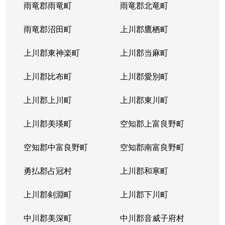
西岡４条
1,400万円
福住
徒歩2
雨竜郡雨竜町
雨竜郡北竜町
西岡４条
2,400万円
福住
徒歩2
雨竜郡沼田町
上川郡鷹栖町
西岡４条
2,100万円
福住
徒歩2
上川郡東神楽町
上川郡当麻町
平岸１条
580万円
澄川
徒歩1
上川郡比布町
上川郡愛別町
平岸１条
670万円
澄川
徒歩1
上川郡上川町
上川郡東川町
平岸１条
150万円
中の島
徒歩4
上川郡美瑛町
空知郡上富良野町
平岸１条
290万円
中の島
徒歩4
空知郡中富良野町
空知郡南富良野町
平岸１条
750万円
中の島
徒歩7
勇払郡占冠村
上川郡和寒町
平岸１条
1,700万円
中の島
徒歩5
上川郡剣淵町
上川郡下川町
平岸１条
2,500万円
中の島
徒歩6
中川郡美深町
中川郡音威子府村