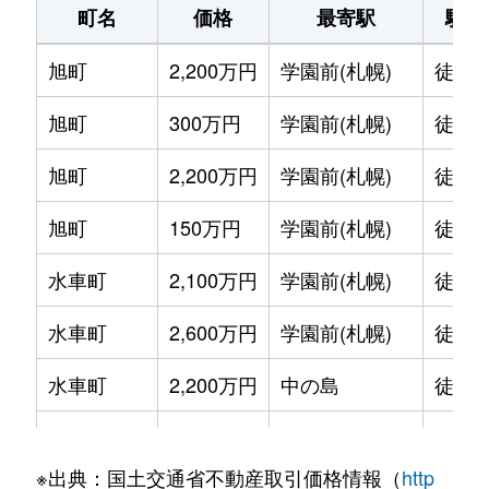
町名
価格
最寄駅
駅徒
旭町
2,200万円
学園前(札幌)
徒歩1
旭町
300万円
学園前(札幌)
徒歩6
旭町
2,200万円
学園前(札幌)
徒歩8
旭町
150万円
学園前(札幌)
徒歩6
水車町
2,100万円
学園前(札幌)
徒歩7
水車町
2,600万円
学園前(札幌)
徒歩6
水車町
2,200万円
中の島
徒歩1
水車町
2,500万円
中の島
徒歩1
※出典：国土交通省不動産取引価格情報（
http