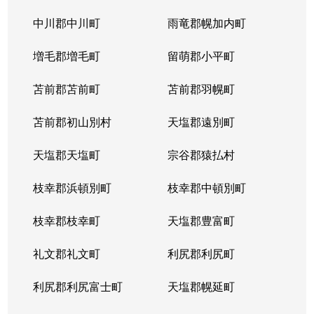
平岸１条
3,100万円
平岸(札幌市営)
徒歩6
中川郡中川町
雨竜郡幌加内町
平岸１条
1,800万円
平岸(札幌市営)
徒歩3
増毛郡増毛町
留萌郡小平町
平岸１条
苫前郡苫前町
2,600万円
苫前郡羽幌町
南平岸
徒歩1
苫前郡初山別村
天塩郡遠別町
平岸１条
2,100万円
南平岸
徒歩1
天塩郡天塩町
宗谷郡猿払村
平岸１条
1,300万円
南平岸
徒歩1
枝幸郡浜頓別町
枝幸郡中頓別町
平岸１条
1,300万円
南平岸
徒歩1
枝幸郡枝幸町
天塩郡豊富町
平岸１条
1,900万円
南平岸
徒歩1
礼文郡礼文町
利尻郡利尻町
平岸１条
1,400万円
南平岸
徒歩1
利尻郡利尻富士町
天塩郡幌延町
平岸１条
150万円
南平岸
徒歩1