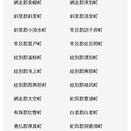
網走郡美幌町
網走郡津別町
平岸１条
1,900万円
南平岸
徒歩1
斜里郡斜里町
斜里郡清里町
平岸１条
1,600万円
南平岸
徒歩1
斜里郡小清水町
常呂郡訓子府町
平岸２条
2,800万円
澄川
徒歩6
常呂郡置戸町
常呂郡佐呂間町
平岸２条
320万円
澄川
徒歩8
紋別郡遠軽町
紋別郡湧別町
平岸２条
1,100万円
澄川
徒歩7
紋別郡滝上町
紋別郡興部町
平岸２条
4,200万円
平岸(札幌市営)
徒歩4
紋別郡西興部村
紋別郡雄武町
平岸２条
3,600万円
平岸(札幌市営)
徒歩2
網走郡大空町
虻田郡豊浦町
平岸２条
2,400万円
平岸(札幌市営)
徒歩4
有珠郡壮瞥町
白老郡白老町
平岸２条
2,700万円
平岸(札幌市営)
徒歩8
勇払郡厚真町
虻田郡洞爺湖町