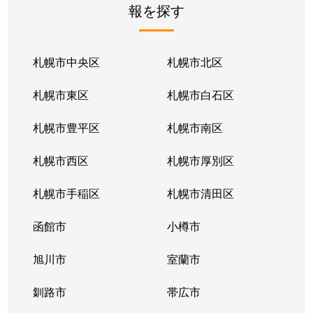
報を探す
月寒東２条
2,800万円
福住
徒歩1
月寒東２条
1,700万円
福住
徒歩1
札幌市中央区
札幌市北区
月寒東２条
770万円
福住
徒歩2
札幌市東区
札幌市白石区
月寒東３条
860万円
月寒中央
徒歩1
札幌市豊平区
札幌市南区
月寒東４条
1,900万円
月寒中央
徒歩2
札幌市西区
札幌市厚別区
月寒東４条
1,700万円
南郷7丁目
徒歩1
札幌市手稲区
札幌市清田区
月寒東５条
3,000万円
南郷7丁目
徒歩8
函館市
小樽市
豊平２条
2,400万円
東札幌
徒歩9
旭川市
室蘭市
豊平２条
3,100万円
東札幌
徒歩9
釧路市
帯広市