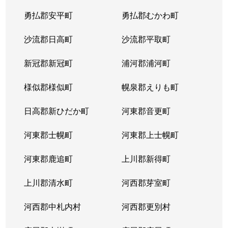
平岸２条
1,300万円
平岸(札幌市営)
徒歩6
勇払郡安平町
勇払郡むかわ町
平岸２条
3,000万円
平岸(札幌市営)
徒歩3
沙流郡日高町
沙流郡平取町
平岸２条
400万円
平岸(札幌市営)
徒歩2
新冠郡新冠町
浦河郡浦河町
平岸２条
1,700万円
平岸(札幌市営)
徒歩6
様似郡様似町
幌泉郡えりも町
平岸２条
2,700万円
南平岸
徒歩1
日高郡新ひだか町
河東郡音更町
平岸３条
1,600万円
澄川
徒歩4
河東郡士幌町
河東郡上士幌町
平岸３条
1,700万円
澄川
徒歩4
河東郡鹿追町
上川郡新得町
平岸３条
1,000万円
澄川
徒歩4
上川郡清水町
河西郡芽室町
平岸３条
1,400万円
澄川
徒歩6
河西郡中札内村
河西郡更別村
平岸３条
1,400万円
澄川
徒歩7