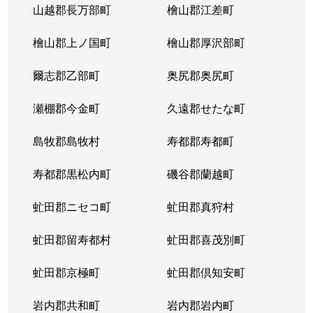
山越郡長万部町
檜山郡江差町
中の島２条
390万円
澄川
徒歩1
檜山郡上ノ国町
檜山郡厚沢部町
中の島２条
1,300万円
澄川
徒歩1
爾志郡乙部町
奥尻郡奥尻町
中の島２条
200万円
澄川
徒歩1
瀬棚郡今金町
久遠郡せたな町
中の島２条
2,100万円
中の島
徒歩3
島牧郡島牧村
寿都郡寿都町
中の島２条
330万円
中の島
徒歩2
寿都郡黒松内町
磯谷郡蘭越町
中の島２条
3,400万円
中の島
徒歩3
虻田郡ニセコ町
虻田郡真狩村
中の島２条
1,700万円
中の島
徒歩1
虻田郡留寿都村
虻田郡喜茂別町
中の島２条
240万円
南平岸
徒歩1
虻田郡京極町
虻田郡倶知安町
中の島２条
200万円
南平岸
徒歩1
岩内郡共和町
岩内郡岩内町