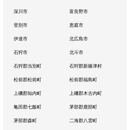
中の島１条
300万円
中の島
徒歩2
深川市
富良野市
中の島１条
790万円
中の島
徒歩2
登別市
恵庭市
中の島１条
280万円
中の島
徒歩2
伊達市
北広島市
中の島１条
2,000万円
中の島
徒歩8
石狩市
北斗市
中の島１条
400万円
中の島
徒歩4
石狩郡当別町
石狩郡新篠津村
中の島１条
930万円
中の島
徒歩1
松前郡松前町
松前郡福島町
中の島１条
440万円
南平岸
徒歩1
上磯郡知内町
上磯郡木古内町
中の島１条
1,400万円
南平岸
徒歩1
亀田郡七飯町
茅部郡鹿部町
中の島１条
980万円
南平岸
徒歩1
茅部郡森町
二海郡八雲町
中の島２条
350万円
澄川
徒歩1