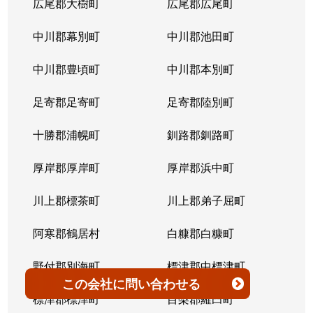
広尾郡大樹町
広尾郡広尾町
平岸３条
1,400万円
澄川
徒歩4
中川郡幕別町
中川郡池田町
平岸３条
1,500万円
澄川
徒歩6
中川郡豊頃町
中川郡本別町
平岸３条
280万円
平岸(札幌市営)
徒歩0
足寄郡足寄町
足寄郡陸別町
平岸３条
3,000万円
平岸(札幌市営)
徒歩7
十勝郡浦幌町
釧路郡釧路町
平岸３条
3,600万円
平岸(札幌市営)
徒歩4
厚岸郡厚岸町
厚岸郡浜中町
平岸３条
1,900万円
平岸(札幌市営)
徒歩7
川上郡標茶町
川上郡弟子屈町
平岸３条
2,500万円
南平岸
徒歩6
阿寒郡鶴居村
白糠郡白糠町
平岸３条
4,200万円
南平岸
徒歩4
野付郡別海町
標津郡中標津町
この会社
に問い合わせる
平岸３条
3,900万円
南平岸
徒歩1
標津郡標津町
目梨郡羅臼町