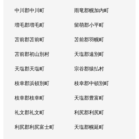
平岸１条
3,100万円
平岸(札幌市営)
徒歩6
中川郡中川町
雨竜郡幌加内町
平岸１条
1,800万円
平岸(札幌市営)
徒歩3
増毛郡増毛町
留萌郡小平町
平岸１条
苫前郡苫前町
2,600万円
苫前郡羽幌町
南平岸
徒歩1
苫前郡初山別村
天塩郡遠別町
平岸１条
2,100万円
南平岸
徒歩1
天塩郡天塩町
宗谷郡猿払村
平岸１条
1,300万円
南平岸
徒歩1
枝幸郡浜頓別町
枝幸郡中頓別町
平岸１条
1,300万円
南平岸
徒歩1
枝幸郡枝幸町
天塩郡豊富町
平岸１条
1,900万円
南平岸
徒歩1
礼文郡礼文町
利尻郡利尻町
平岸１条
1,400万円
南平岸
徒歩1
利尻郡利尻富士町
天塩郡幌延町
平岸１条
150万円
南平岸
徒歩1