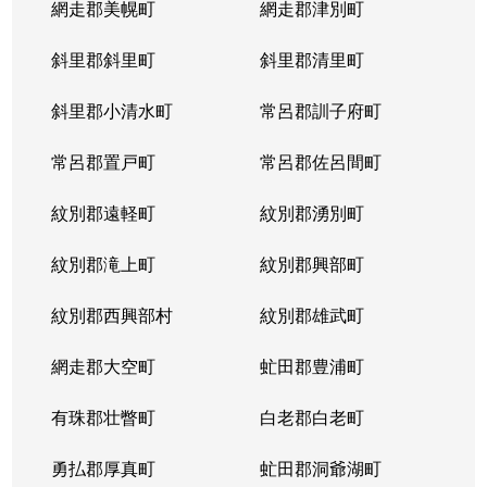
網走郡美幌町
網走郡津別町
平岸１条
1,900万円
南平岸
徒歩1
斜里郡斜里町
斜里郡清里町
平岸１条
1,600万円
南平岸
徒歩1
斜里郡小清水町
常呂郡訓子府町
平岸２条
2,800万円
澄川
徒歩6
常呂郡置戸町
常呂郡佐呂間町
平岸２条
320万円
澄川
徒歩8
紋別郡遠軽町
紋別郡湧別町
平岸２条
1,100万円
澄川
徒歩7
紋別郡滝上町
紋別郡興部町
平岸２条
4,200万円
平岸(札幌市営)
徒歩4
紋別郡西興部村
紋別郡雄武町
平岸２条
3,600万円
平岸(札幌市営)
徒歩2
網走郡大空町
虻田郡豊浦町
平岸２条
2,400万円
平岸(札幌市営)
徒歩4
有珠郡壮瞥町
白老郡白老町
平岸２条
2,700万円
平岸(札幌市営)
徒歩8
勇払郡厚真町
虻田郡洞爺湖町