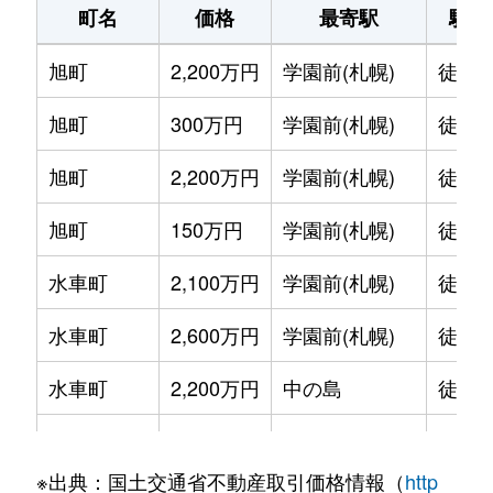
町名
価格
最寄駅
駅徒
旭町
2,200万円
学園前(札幌)
徒歩1
旭町
300万円
学園前(札幌)
徒歩6
旭町
2,200万円
学園前(札幌)
徒歩8
旭町
150万円
学園前(札幌)
徒歩6
水車町
2,100万円
学園前(札幌)
徒歩7
水車町
2,600万円
学園前(札幌)
徒歩6
水車町
2,200万円
中の島
徒歩1
水車町
2,500万円
中の島
徒歩1
※出典：国土交通省不動産取引価格情報（
http