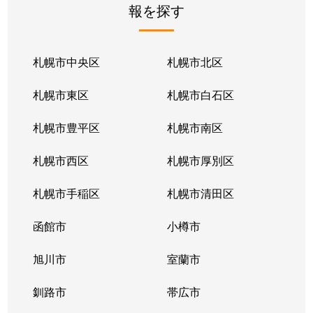
報を探す
月寒東２条
2,800万円
福住
徒歩1
月寒東２条
1,700万円
福住
徒歩1
札幌市中央区
札幌市北区
月寒東２条
770万円
福住
徒歩2
札幌市東区
札幌市白石区
月寒東３条
860万円
月寒中央
徒歩1
札幌市豊平区
札幌市南区
月寒東４条
1,900万円
月寒中央
徒歩2
札幌市西区
札幌市厚別区
月寒東４条
1,700万円
南郷7丁目
徒歩1
札幌市手稲区
札幌市清田区
月寒東５条
3,000万円
南郷7丁目
徒歩8
函館市
小樽市
豊平２条
2,400万円
東札幌
徒歩9
旭川市
室蘭市
豊平２条
3,100万円
東札幌
徒歩9
釧路市
帯広市