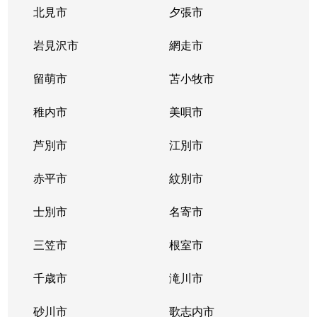
豊平３条
2,000万円
学園前(札幌)
徒歩9
北見市
夕張市
豊平４条
2,800万円
豊平公園
徒歩7
岩見沢市
網走市
豊平４条
留萌市
500万円
苫小牧市
豊平公園
徒歩8
稚内市
美唄市
豊平４条
880万円
豊平公園
徒歩8
芦別市
江別市
豊平６条
3,700万円
学園前(札幌)
徒歩3
赤平市
紋別市
豊平８条
450万円
学園前(札幌)
徒歩8
士別市
名寄市
豊平８条
3,000万円
豊平公園
徒歩1
三笠市
根室市
豊平９条
3,000万円
豊平公園
徒歩5
千歳市
滝川市
中の島１条
300万円
中の島
徒歩2
砂川市
歌志内市