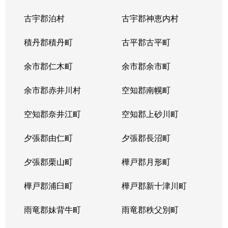
中の島２条
1,500万円
南平岸
徒歩1
古宇郡泊村
古宇郡神恵内村
西岡３条
1,700万円
月寒中央
徒歩1
積丹郡積丹町
古平郡古平町
西岡３条
2,700万円
月寒中央
徒歩1
余市郡仁木町
余市郡余市町
西岡３条
1,600万円
福住
徒歩4
余市郡赤井川村
空知郡南幌町
西岡３条
2,400万円
南平岸
徒歩2
空知郡奈井江町
空知郡上砂川町
西岡４条
2,500万円
月寒中央
徒歩1
夕張郡由仁町
夕張郡長沼町
西岡４条
1,500万円
福住
徒歩2
夕張郡栗山町
樺戸郡月形町
西岡４条
2,300万円
福住
徒歩2
樺戸郡浦臼町
樺戸郡新十津川町
西岡４条
800万円
福住
徒歩2
雨竜郡妹背牛町
雨竜郡秩父別町