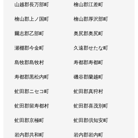
山越郡長万部町
檜山郡江差町
中の島２条
390万円
澄川
徒歩1
檜山郡上ノ国町
檜山郡厚沢部町
中の島２条
1,300万円
澄川
徒歩1
爾志郡乙部町
奥尻郡奥尻町
中の島２条
200万円
澄川
徒歩1
瀬棚郡今金町
久遠郡せたな町
中の島２条
2,100万円
中の島
徒歩3
島牧郡島牧村
寿都郡寿都町
中の島２条
330万円
中の島
徒歩2
寿都郡黒松内町
磯谷郡蘭越町
中の島２条
3,400万円
中の島
徒歩3
虻田郡ニセコ町
虻田郡真狩村
中の島２条
1,700万円
中の島
徒歩1
虻田郡留寿都村
虻田郡喜茂別町
中の島２条
240万円
南平岸
徒歩1
虻田郡京極町
虻田郡倶知安町
中の島２条
200万円
南平岸
徒歩1
岩内郡共和町
岩内郡岩内町