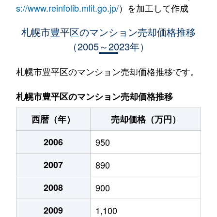
水車町
1,400万円
中の島
徒歩1
s://www.reinfolib.mlit.go.jp/
）を加工して作成
水車町
1,400万円
中の島
徒歩1
札幌市豊平区のマンション売却価格推移
（2005～2023年）
月寒中央通
2,500万円
月寒中央
徒歩2
月寒中央通
2,700万円
月寒中央
徒歩1
札幌市豊平区のマンション売却価格推移です。
月寒中央通
1,500万円
月寒中央
徒歩2
札幌市豊平区のマンション売却価格推移
月寒中央通
3,000万円
月寒中央
徒歩1
西暦（年）
売却価格（万円）
月寒中央通
2,000万円
月寒中央
徒歩1
2006
950
月寒中央通
260万円
月寒中央
徒歩3
2007
890
月寒中央通
3,000万円
月寒中央
徒歩1
2008
900
月寒中央通
3,300万円
福住
徒歩2
2009
1,100