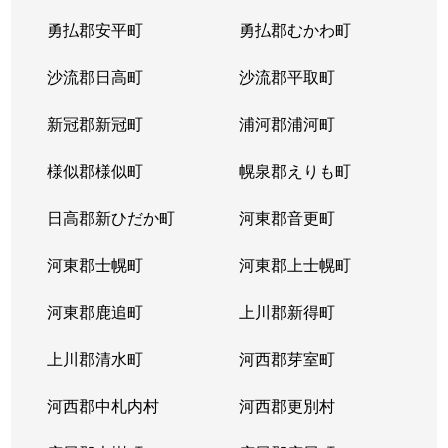
平岸２条
1,300万円
平岸(札幌市営)
徒歩6
勇払郡安平町
勇払郡むかわ町
平岸２条
3,000万円
平岸(札幌市営)
徒歩3
沙流郡日高町
沙流郡平取町
平岸２条
400万円
平岸(札幌市営)
徒歩2
新冠郡新冠町
浦河郡浦河町
平岸２条
1,700万円
平岸(札幌市営)
徒歩6
様似郡様似町
幌泉郡えりも町
平岸２条
2,700万円
南平岸
徒歩1
日高郡新ひだか町
河東郡音更町
平岸３条
1,600万円
澄川
徒歩4
河東郡士幌町
河東郡上士幌町
平岸３条
1,700万円
澄川
徒歩4
河東郡鹿追町
上川郡新得町
平岸３条
1,000万円
澄川
徒歩4
上川郡清水町
河西郡芽室町
平岸３条
1,400万円
澄川
徒歩6
河西郡中札内村
河西郡更別村
平岸３条
1,400万円
澄川
徒歩7