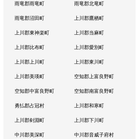
西岡４条
1,400万円
福住
徒歩2
雨竜郡雨竜町
雨竜郡北竜町
西岡４条
2,400万円
福住
徒歩2
雨竜郡沼田町
上川郡鷹栖町
西岡４条
2,100万円
福住
徒歩2
上川郡東神楽町
上川郡当麻町
平岸１条
580万円
澄川
徒歩1
上川郡比布町
上川郡愛別町
平岸１条
670万円
澄川
徒歩1
上川郡上川町
上川郡東川町
平岸１条
150万円
中の島
徒歩4
上川郡美瑛町
空知郡上富良野町
平岸１条
290万円
中の島
徒歩4
空知郡中富良野町
空知郡南富良野町
平岸１条
750万円
中の島
徒歩7
勇払郡占冠村
上川郡和寒町
平岸１条
1,700万円
中の島
徒歩5
上川郡剣淵町
上川郡下川町
平岸１条
2,500万円
中の島
徒歩6
中川郡美深町
中川郡音威子府村