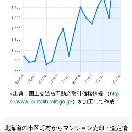
月寒東１条
3,200万円
福住
徒歩7
月寒東１条
1,200万円
福住
徒歩2
月寒東１条
3,400万円
福住
徒歩7
月寒東１条
3,500万円
福住
徒歩7
月寒東１条
800万円
福住
徒歩1
月寒東１条
1,900万円
福住
徒歩1
月寒東１条
1,100万円
福住
徒歩5
※出典：国土交通省不動産取引価格情報 （
http
月寒東２条
640万円
月寒中央
徒歩1
s://www.reinfolib.mlit.go.jp/
）を加工して作成
月寒東２条
2,300万円
福住
徒歩1
北海道の市区町村からマンション売却・査定情
月寒東２条
2,500万円
福住
徒歩1