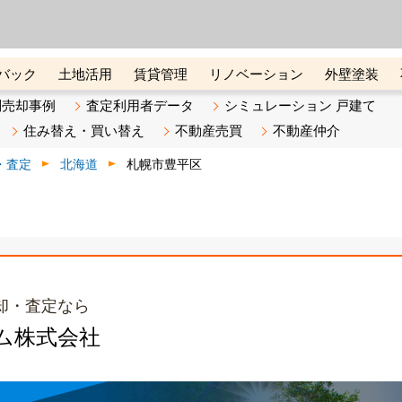
ーズ株式会社（東証グロース上
初めての方へ
ビスです 証券コード：4445
バック
土地活用
賃貸管理
リノベーション
外壁塗装
ライン講座
リビンマガジンBiz
不動産売却ご相談デスク
別売却事例
査定利用者データ
シミュレーション 戸建て
住み替え・買い替え
不動産売買
不動産仲介
・査定
北海道
札幌市豊平区
却・査定なら
ム株式会社