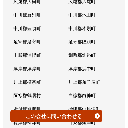
広尾郡大樹町
広尾郡広尾町
平岸３条
1,400万円
澄川
徒歩4
中川郡幕別町
中川郡池田町
平岸３条
1,500万円
澄川
徒歩6
中川郡豊頃町
中川郡本別町
平岸３条
280万円
平岸(札幌市営)
徒歩0
足寄郡足寄町
足寄郡陸別町
平岸３条
3,000万円
平岸(札幌市営)
徒歩7
十勝郡浦幌町
釧路郡釧路町
平岸３条
3,600万円
平岸(札幌市営)
徒歩4
厚岸郡厚岸町
厚岸郡浜中町
平岸３条
1,900万円
平岸(札幌市営)
徒歩7
川上郡標茶町
川上郡弟子屈町
平岸３条
2,500万円
南平岸
徒歩6
阿寒郡鶴居村
白糠郡白糠町
平岸３条
4,200万円
南平岸
徒歩4
野付郡別海町
標津郡中標津町
この会社
に問い合わせる
平岸３条
3,900万円
南平岸
徒歩1
標津郡標津町
目梨郡羅臼町