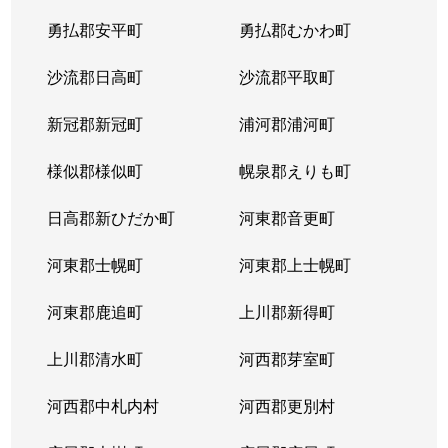
平岸２条
1,300万円
平岸(札幌市営)
徒歩6
勇払郡安平町
勇払郡むかわ町
平岸２条
3,000万円
平岸(札幌市営)
徒歩3
沙流郡日高町
沙流郡平取町
平岸２条
400万円
平岸(札幌市営)
徒歩2
新冠郡新冠町
浦河郡浦河町
平岸２条
1,700万円
平岸(札幌市営)
徒歩6
様似郡様似町
幌泉郡えりも町
平岸２条
2,700万円
南平岸
徒歩1
日高郡新ひだか町
河東郡音更町
平岸３条
1,600万円
澄川
徒歩4
河東郡士幌町
河東郡上士幌町
平岸３条
1,700万円
澄川
徒歩4
河東郡鹿追町
上川郡新得町
平岸３条
1,000万円
澄川
徒歩4
上川郡清水町
河西郡芽室町
平岸３条
1,400万円
澄川
徒歩6
河西郡中札内村
河西郡更別村
平岸３条
1,400万円
澄川
徒歩7