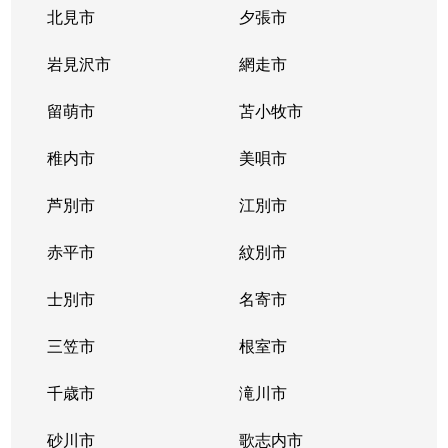
豊平３条
2,000万円
学園前(札幌)
徒歩9
北見市
夕張市
豊平４条
2,800万円
豊平公園
徒歩7
岩見沢市
網走市
豊平４条
留萌市
500万円
苫小牧市
豊平公園
徒歩8
稚内市
美唄市
豊平４条
880万円
豊平公園
徒歩8
芦別市
江別市
豊平６条
3,700万円
学園前(札幌)
徒歩3
赤平市
紋別市
豊平８条
450万円
学園前(札幌)
徒歩8
士別市
名寄市
豊平８条
3,000万円
豊平公園
徒歩1
三笠市
根室市
豊平９条
3,000万円
豊平公園
徒歩5
千歳市
滝川市
中の島１条
300万円
中の島
徒歩2
砂川市
歌志内市