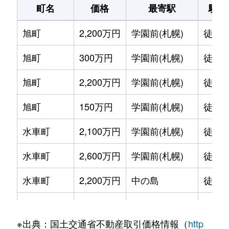
町名
価格
最寄駅
駅徒
旭町
2,200万円
学園前(札幌)
徒歩1
旭町
300万円
学園前(札幌)
徒歩6
旭町
2,200万円
学園前(札幌)
徒歩8
旭町
150万円
学園前(札幌)
徒歩6
水車町
2,100万円
学園前(札幌)
徒歩7
水車町
2,600万円
学園前(札幌)
徒歩6
水車町
2,200万円
中の島
徒歩1
水車町
2,500万円
中の島
徒歩1
※出典：国土交通省不動産取引価格情報（
http