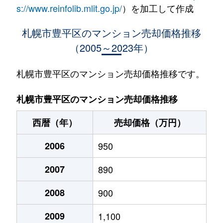
水車町
1,400万円
中の島
徒歩1
s://www.reinfolib.mlit.go.jp/
）を加工して作成
水車町
1,400万円
中の島
徒歩1
札幌市豊平区のマンション売却価格推移
（2005～2023年）
月寒中央通
2,500万円
月寒中央
徒歩2
月寒中央通
2,700万円
月寒中央
徒歩1
札幌市豊平区のマンション売却価格推移です。
月寒中央通
1,500万円
月寒中央
徒歩2
札幌市豊平区のマンション売却価格推移
月寒中央通
3,000万円
月寒中央
徒歩1
西暦（年）
売却価格（万円）
月寒中央通
2,000万円
月寒中央
徒歩1
2006
950
月寒中央通
260万円
月寒中央
徒歩3
2007
890
月寒中央通
3,000万円
月寒中央
徒歩1
2008
900
月寒中央通
3,300万円
福住
徒歩2
2009
1,100