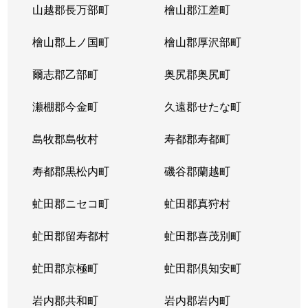
山越郡長万部町
檜山郡江差町
中の島２条
390万円
澄川
徒歩1
檜山郡上ノ国町
檜山郡厚沢部町
中の島２条
1,300万円
澄川
徒歩1
爾志郡乙部町
奥尻郡奥尻町
中の島２条
200万円
澄川
徒歩1
瀬棚郡今金町
久遠郡せたな町
中の島２条
2,100万円
中の島
徒歩3
島牧郡島牧村
寿都郡寿都町
中の島２条
330万円
中の島
徒歩2
寿都郡黒松内町
磯谷郡蘭越町
中の島２条
3,400万円
中の島
徒歩3
虻田郡ニセコ町
虻田郡真狩村
中の島２条
1,700万円
中の島
徒歩1
虻田郡留寿都村
虻田郡喜茂別町
中の島２条
240万円
南平岸
徒歩1
虻田郡京極町
虻田郡倶知安町
中の島２条
200万円
南平岸
徒歩1
岩内郡共和町
岩内郡岩内町