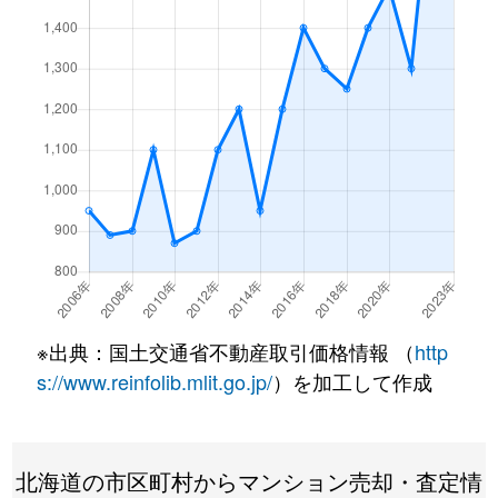
月寒東１条
3,200万円
福住
徒歩7
月寒東１条
1,200万円
福住
徒歩2
月寒東１条
3,400万円
福住
徒歩7
月寒東１条
3,500万円
福住
徒歩7
月寒東１条
800万円
福住
徒歩1
月寒東１条
1,900万円
福住
徒歩1
月寒東１条
1,100万円
福住
徒歩5
※出典：国土交通省不動産取引価格情報 （
http
月寒東２条
640万円
月寒中央
徒歩1
s://www.reinfolib.mlit.go.jp/
）を加工して作成
月寒東２条
2,300万円
福住
徒歩1
北海道の市区町村からマンション売却・査定情
月寒東２条
2,500万円
福住
徒歩1