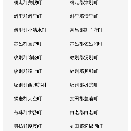
網走郡美幌町
網走郡津別町
平岸１条
1,900万円
南平岸
徒歩1
斜里郡斜里町
斜里郡清里町
平岸１条
1,600万円
南平岸
徒歩1
斜里郡小清水町
常呂郡訓子府町
平岸２条
2,800万円
澄川
徒歩6
常呂郡置戸町
常呂郡佐呂間町
平岸２条
320万円
澄川
徒歩8
紋別郡遠軽町
紋別郡湧別町
平岸２条
1,100万円
澄川
徒歩7
紋別郡滝上町
紋別郡興部町
平岸２条
4,200万円
平岸(札幌市営)
徒歩4
紋別郡西興部村
紋別郡雄武町
平岸２条
3,600万円
平岸(札幌市営)
徒歩2
網走郡大空町
虻田郡豊浦町
平岸２条
2,400万円
平岸(札幌市営)
徒歩4
有珠郡壮瞥町
白老郡白老町
平岸２条
2,700万円
平岸(札幌市営)
徒歩8
勇払郡厚真町
虻田郡洞爺湖町