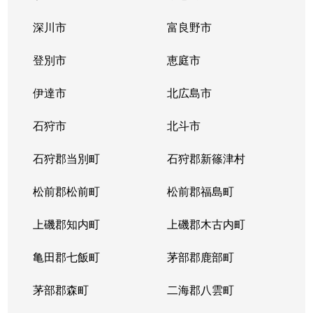
中の島１条
300万円
中の島
徒歩2
深川市
富良野市
中の島１条
790万円
中の島
徒歩2
登別市
恵庭市
中の島１条
280万円
中の島
徒歩2
伊達市
北広島市
中の島１条
2,000万円
中の島
徒歩8
石狩市
北斗市
中の島１条
400万円
中の島
徒歩4
石狩郡当別町
石狩郡新篠津村
中の島１条
930万円
中の島
徒歩1
松前郡松前町
松前郡福島町
中の島１条
440万円
南平岸
徒歩1
上磯郡知内町
上磯郡木古内町
中の島１条
1,400万円
南平岸
徒歩1
亀田郡七飯町
茅部郡鹿部町
中の島１条
980万円
南平岸
徒歩1
茅部郡森町
二海郡八雲町
中の島２条
350万円
澄川
徒歩1