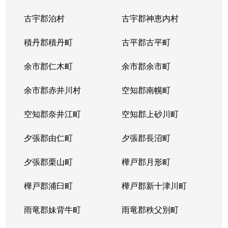
中の島２条
1,500万円
南平岸
徒歩1
古宇郡泊村
古宇郡神恵内村
西岡３条
1,700万円
月寒中央
徒歩1
積丹郡積丹町
古平郡古平町
西岡３条
2,700万円
月寒中央
徒歩1
余市郡仁木町
余市郡余市町
西岡３条
1,600万円
福住
徒歩4
余市郡赤井川村
空知郡南幌町
西岡３条
2,400万円
南平岸
徒歩2
空知郡奈井江町
空知郡上砂川町
西岡４条
2,500万円
月寒中央
徒歩1
夕張郡由仁町
夕張郡長沼町
西岡４条
1,500万円
福住
徒歩2
夕張郡栗山町
樺戸郡月形町
西岡４条
2,300万円
福住
徒歩2
樺戸郡浦臼町
樺戸郡新十津川町
西岡４条
800万円
福住
徒歩2
雨竜郡妹背牛町
雨竜郡秩父別町