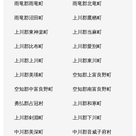
西岡４条
1,400万円
福住
徒歩2
雨竜郡雨竜町
雨竜郡北竜町
西岡４条
2,400万円
福住
徒歩2
雨竜郡沼田町
上川郡鷹栖町
西岡４条
2,100万円
福住
徒歩2
上川郡東神楽町
上川郡当麻町
平岸１条
580万円
澄川
徒歩1
上川郡比布町
上川郡愛別町
平岸１条
670万円
澄川
徒歩1
上川郡上川町
上川郡東川町
平岸１条
150万円
中の島
徒歩4
上川郡美瑛町
空知郡上富良野町
平岸１条
290万円
中の島
徒歩4
空知郡中富良野町
空知郡南富良野町
平岸１条
750万円
中の島
徒歩7
勇払郡占冠村
上川郡和寒町
平岸１条
1,700万円
中の島
徒歩5
上川郡剣淵町
上川郡下川町
平岸１条
2,500万円
中の島
徒歩6
中川郡美深町
中川郡音威子府村