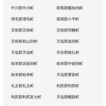
平岸１条
3,100万円
平岸(札幌市営)
徒歩6
中川郡中川町
雨竜郡幌加内町
平岸１条
1,800万円
平岸(札幌市営)
徒歩3
増毛郡増毛町
留萌郡小平町
平岸１条
苫前郡苫前町
2,600万円
苫前郡羽幌町
南平岸
徒歩1
苫前郡初山別村
天塩郡遠別町
平岸１条
2,100万円
南平岸
徒歩1
天塩郡天塩町
宗谷郡猿払村
平岸１条
1,300万円
南平岸
徒歩1
枝幸郡浜頓別町
枝幸郡中頓別町
平岸１条
1,300万円
南平岸
徒歩1
枝幸郡枝幸町
天塩郡豊富町
平岸１条
1,900万円
南平岸
徒歩1
礼文郡礼文町
利尻郡利尻町
平岸１条
1,400万円
南平岸
徒歩1
利尻郡利尻富士町
天塩郡幌延町
平岸１条
150万円
南平岸
徒歩1