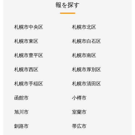
報を探す
月寒東２条
2,800万円
福住
徒歩1
月寒東２条
1,700万円
福住
徒歩1
札幌市中央区
札幌市北区
月寒東２条
770万円
福住
徒歩2
札幌市東区
札幌市白石区
月寒東３条
860万円
月寒中央
徒歩1
札幌市豊平区
札幌市南区
月寒東４条
1,900万円
月寒中央
徒歩2
札幌市西区
札幌市厚別区
月寒東４条
1,700万円
南郷7丁目
徒歩1
札幌市手稲区
札幌市清田区
月寒東５条
3,000万円
南郷7丁目
徒歩8
函館市
小樽市
豊平２条
2,400万円
東札幌
徒歩9
旭川市
室蘭市
豊平２条
3,100万円
東札幌
徒歩9
釧路市
帯広市